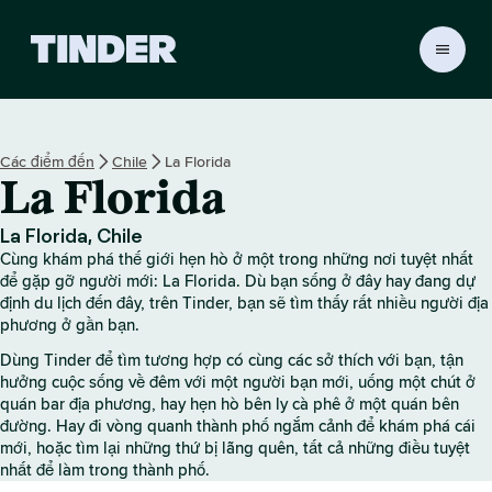
T
r
a
n
g
Các điểm đến
Chile
La Florida
c
La Florida
h
ủ
T
La Florida, Chile
i
Cùng khám phá thế giới hẹn hò ở một trong những nơi tuyệt nhất
n
để gặp gỡ người mới: La Florida. Dù bạn sống ở đây hay đang dự
d
định du lịch đến đây, trên Tinder, bạn sẽ tìm thấy rất nhiều người địa
phương ở gần bạn.
e
r
Dùng Tinder để tìm tương hợp có cùng các sở thích với bạn, tận
hưởng cuộc sống về đêm với một người bạn mới, uống một chút ở
quán bar địa phương, hay hẹn hò bên ly cà phê ở một quán bên
đường. Hay đi vòng quanh thành phố ngắm cảnh để khám phá cái
mới, hoặc tìm lại những thứ bị lãng quên, tất cả những điều tuyệt
nhất để làm trong thành phố.