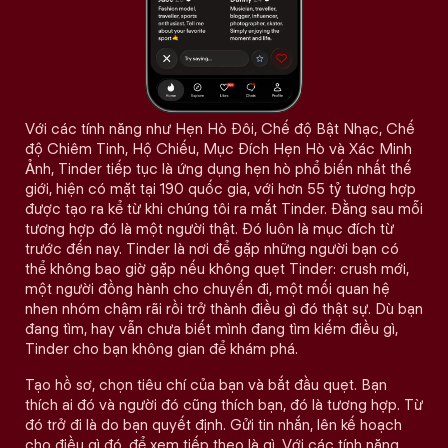
Với các tính năng như Hẹn Hò Đôi, Chế độ Bật Nhạc, Chế
độ Chiêm Tinh, Hộ Chiếu, Mục Đích Hẹn Hò và Xác Minh
Ảnh, Tinder tiếp tục là ứng dụng hẹn hò phổ biến nhất thế
giới, hiện có mặt tại 190 quốc gia, với hơn 55 tỷ tương hợp
được tạo ra kể từ khi chúng tôi ra mắt Tinder. Đằng sau mỗi
tương hợp đó là một người thật. Đó luôn là mục đích từ
trước đến nay. Tinder là nơi để gặp những người bạn có
thể không bao giờ gặp nếu không quẹt Tinder: crush mới,
một người đồng hành cho chuyến đi, một mối quan hệ
nhen nhóm chậm rãi rồi trở thành điều gì đó thật sự. Dù bạn
đang tìm, hay vẫn chưa biết mình đang tìm kiếm điều gì,
Tinder cho bạn không gian để khám phá.
Tạo hồ sơ, chọn tiêu chí của bạn và bắt đầu quẹt. Bạn
thích ai đó và người đó cũng thích bạn, đó là tương hợp. Từ
đó trở đi là do bạn quyết định. Gửi tin nhắn, lên kế hoạch
cho điều gì đó, để xem tiếp theo là gì. Với các tính năng