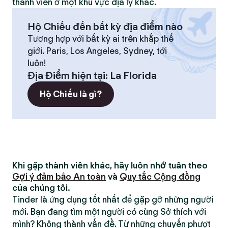
thành viên ở một khu vực địa lý khác.
Hộ Chiếu đến bất kỳ địa điểm nào
Tương hợp với bất kỳ ai trên khắp thế
giới. Paris, Los Angeles, Sydney, tới
luôn!
Địa Điểm hiện tại
:
La Florida
Hộ Chiếu là gì?
Khi gặp thành viên khác, hãy luôn nhớ tuân theo
Gợi ý đảm bảo An toàn
và
Quy tắc Cộng đồng
của chúng tôi.
Tinder là ứng dụng tốt nhất để gặp gỡ những người
mới. Bạn đang tìm một người có cùng Sở thích với
mình? Không thành vấn đề. Từ những chuyến phượt