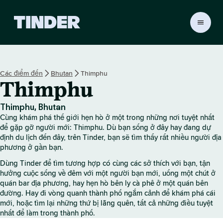
T
r
a
n
g
Các điểm đến
Bhutan
Thimphu
c
Thimphu
h
ủ
T
Thimphu, Bhutan
i
Cùng khám phá thế giới hẹn hò ở một trong những nơi tuyệt nhất
n
để gặp gỡ người mới: Thimphu. Dù bạn sống ở đây hay đang dự
d
định du lịch đến đây, trên Tinder, bạn sẽ tìm thấy rất nhiều người địa
phương ở gần bạn.
e
r
Dùng Tinder để tìm tương hợp có cùng các sở thích với bạn, tận
hưởng cuộc sống về đêm với một người bạn mới, uống một chút ở
quán bar địa phương, hay hẹn hò bên ly cà phê ở một quán bên
đường. Hay đi vòng quanh thành phố ngắm cảnh để khám phá cái
mới, hoặc tìm lại những thứ bị lãng quên, tất cả những điều tuyệt
nhất để làm trong thành phố.