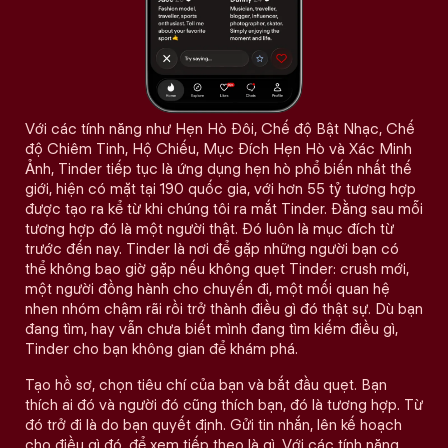
Với các tính năng như Hẹn Hò Đôi, Chế độ Bật Nhạc, Chế
độ Chiêm Tinh, Hộ Chiếu, Mục Đích Hẹn Hò và Xác Minh
Ảnh, Tinder tiếp tục là ứng dụng hẹn hò phổ biến nhất thế
giới, hiện có mặt tại 190 quốc gia, với hơn 55 tỷ tương hợp
được tạo ra kể từ khi chúng tôi ra mắt Tinder. Đằng sau mỗi
tương hợp đó là một người thật. Đó luôn là mục đích từ
trước đến nay. Tinder là nơi để gặp những người bạn có
thể không bao giờ gặp nếu không quẹt Tinder: crush mới,
một người đồng hành cho chuyến đi, một mối quan hệ
nhen nhóm chậm rãi rồi trở thành điều gì đó thật sự. Dù bạn
đang tìm, hay vẫn chưa biết mình đang tìm kiếm điều gì,
Tinder cho bạn không gian để khám phá.
Tạo hồ sơ, chọn tiêu chí của bạn và bắt đầu quẹt. Bạn
thích ai đó và người đó cũng thích bạn, đó là tương hợp. Từ
đó trở đi là do bạn quyết định. Gửi tin nhắn, lên kế hoạch
cho điều gì đó, để xem tiếp theo là gì. Với các tính năng