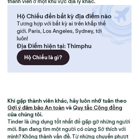
thành viên ở một khu vực địa lý khác.
Hộ Chiếu đến bất kỳ địa điểm nào
Tương hợp với bất kỳ ai trên khắp thế
giới. Paris, Los Angeles, Sydney, tới
luôn!
Địa Điểm hiện tại
:
Thimphu
Hộ Chiếu là gì?
Khi gặp thành viên khác, hãy luôn nhớ tuân theo
Gợi ý đảm bảo An toàn
và
Quy tắc Cộng đồng
của chúng tôi.
Tinder là ứng dụng tốt nhất để gặp gỡ những người
mới. Bạn đang tìm một người có cùng Sở thích với
mình? Không thành vấn đề. Từ những chuyến phượt