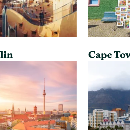
lin
Cape To