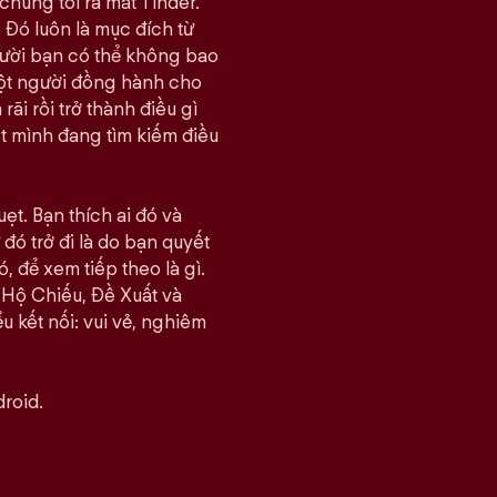
chúng tôi ra mắt Tinder.
 Đó luôn là mục đích từ
gười bạn có thể không bao
một người đồng hành cho
i rồi trở thành điều gì
ết mình đang tìm kiếm điều
ẹt. Bạn thích ai đó và
đó trở đi là do bạn quyết
, để xem tiếp theo là gì.
 Hộ Chiếu, Đề Xuất và
u kết nối: vui vẻ, nghiêm
roid.