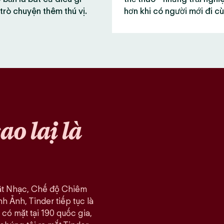
trò chuyện thêm thú vị.
hơn khi có người mới đi c
sao lại là
ật Nhạc, Chế độ Chiêm
 Ảnh, Tinder tiếp tục là
có mặt tại 190 quốc gia,