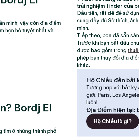
trải nghiệm Tinder của b
Đầu tiên, rất dễ để sử dụ
sung đầy đủ Sở thích, ảnh
ần mình, vậy còn địa điểm
mình.
ểm hẹn hò tuyệt nhất và
Tiếp theo, bạn đã sẵn sà
Trước khi bạn bắt đầu chu
được bao gồm trong
thuê
phép bạn thay đổi địa điể
khác.
Hộ Chiếu đến bất k
Tương hợp với bất kỳ 
giới. Paris, Los Angel
luôn!
n? Bordj El
Địa Điểm hiện tại
:
Hộ Chiếu là gì?
g tìm ở những thành phố