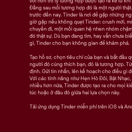
với hơn 55 tỷ tương hợp được tạo ra kể từ khi 
Đằng sau mỗi tương hợp đó là một người thật.
trước đến nay. Tinder là nơi để gặp những n
giờ gặp nếu không quẹt Tinder: crush mới, 
chuyến đi, một mối quan hệ nhen nhóm chậm rã
đó thật sự. Dù bạn đang tìm, hay vẫn chưa bi
gì, Tinder cho bạn không gian để khám phá.
Tạo hồ sơ, chọn tiêu chí của bạn và bắt đầu qu
người đó cũng thích bạn, đó là tương hợp. Từ 
định. Gửi tin nhắn, lên kế hoạch cho điều gì đó
Với các tính năng như Hẹn Hò Đôi, Bật Nhạc,
nhiều hơn nữa, Tinder được tạo ra cho mọi kiể
túc hoặc ở đâu đó giữa hai lựa chọn này.
Tải ứng dụng Tinder miễn phí trên iOS và And