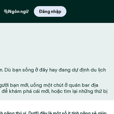
Ngôn ngữ
Đăng nhập
an. Dù bạn sống ở đây hay đang dự định du lịch
gười bạn mới, uống một chút ở quán bar địa
ể khám phá cái mới, hoặc tìm lại những thứ bị
h năng thú vị. Dưới đây là một số ít tính năng sẽ giúp