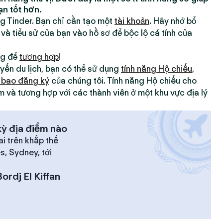
ạn tốt hơn.
ng Tinder. Bạn chỉ cần tạo một
tài khoản
. Hãy nhớ bổ
 và tiểu sử của bạn vào hồ sơ để bộc lộ cá tính của
ng để
tương hợp
!
yến du lịch, bạn có thể sử dụng
tính năng Hộ chiếu
,
 bao đăng ký
của chúng tôi. Tính năng Hộ chiếu cho
m và tương hợp với các thành viên ở một khu vực địa lý
ỳ địa điểm nào
ai trên khắp thế
es, Sydney, tới
Bordj El Kiffan