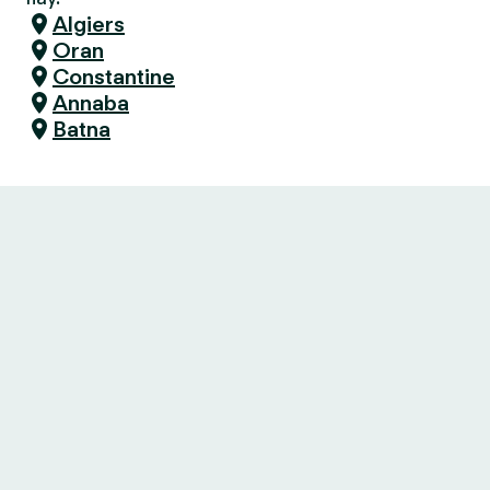
Algiers
Oran
Constantine
Annaba
Batna