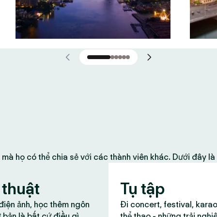
 mà họ có thể chia sẻ với các thành viên khác. Dưới đây l
thuật
Tụ tập
 điện ảnh, học thêm ngôn
Đi concert, festival, kara
 bản là bất cứ điều gì
thể thao - những trải nghi