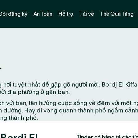
Gói đăng ký
An Toàn
Hỗ trợ
Tải về
Thẻ Quà Tặng
n
nơi tuyệt nhất để gặp gỡ người mới: Bordj El Kiff
gười địa phương ở gần bạn.
ch với bạn, tận hưởng cuộc sống về đêm với một n
 đường. Hay đi vòng quanh thành phố ngắm cảnh đ
ong thành phố.
Bordj El
Tinder có hàng tá các tín