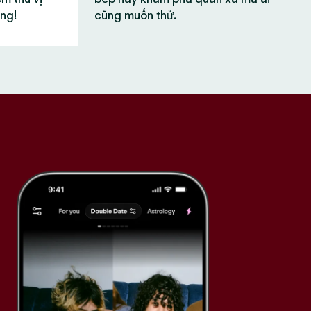
ùng!
cũng muốn thử.