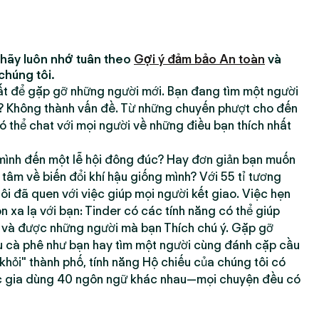
 hãy luôn nhớ tuân theo
Gợi ý đảm bảo An toàn
và
chúng tôi.
hất để gặp gỡ những người mới. Bạn đang tìm một người
h? Không thành vấn đề. Từ những chuyến phượt cho đến
 thể chat với mọi người về những điều bạn thích nhất
ình đến một lễ hội đông đúc? Hay đơn giản bạn muốn
âm về biến đổi khí hậu giống mình? Với 55 tỉ tương
tôi đã quen với việc giúp mọi người kết giao. Việc hẹn
xa lạ với bạn: Tinder có các tính năng có thể giúp
g và được những người mà bạn Thích chú ý. Gặp gỡ
 cà phê như bạn hay tìm một người cùng đánh cặp cầu
 khỏi" thành phố, tính năng Hộ chiếu của chúng tôi có
c gia dùng 40 ngôn ngữ khác nhau—mọi chuyện đều có