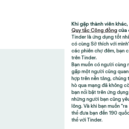
Khi gặp thành viên khác,
Quy tắc Cộng đồng
của 
Tinder là ứng dụng tốt n
có cùng Sở thích với mìn
các phiên chợ đêm, bạn có
trên Tinder.
Bạn muốn có người cùng m
gặp một người cũng quan t
hợp trên nền tảng, chúng 
hò qua mạng đã không còn 
bạn nổi bật trên ứng dụn
những người bạn cũng yêu
lông. Và khi bạn muốn "ra
thể đưa bạn đến 190 quố
thể với Tinder.