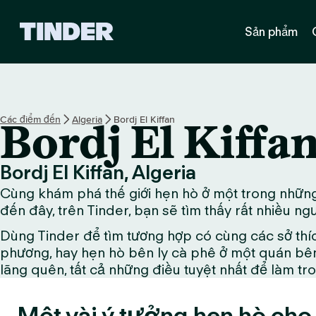
T
Sản phẩm
r
a
n
g
c
h
Các điểm đến
Algeria
Bordj El Kiffan
Bordj El Kiffa
ủ
T
i
Bordj El Kiffan, Algeria
n
Cùng khám phá thế giới hẹn hò ở một trong những 
d
e
đến đây, trên Tinder, bạn sẽ tìm thấy rất nhiều n
r
Dùng Tinder để tìm tương hợp có cùng các sở thí
phương, hay hẹn hò bên ly cà phê ở một quán bên
lãng quên, tất cả những điều tuyệt nhất để làm tr
Một vài ý tưởng hẹn hò cho 