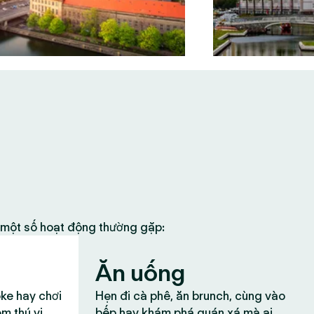
à một số hoạt động thường gặp:
Ăn uống
oke hay chơi
Hẹn đi cà phê, ăn brunch, cùng vào
ệm thú vị
bếp hay khám phá quán xá mà ai