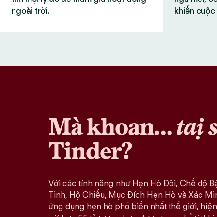
ngoài trời.
khiến cuộc 
Mà khoan…
tại 
Tinder?
Với các tính năng như Hẹn Hò Đôi, Chế độ B
Tinh, Hộ Chiếu, Mục Đích Hẹn Hò và Xác Minh
ứng dụng hẹn hò phổ biến nhất thế giới, hiện 