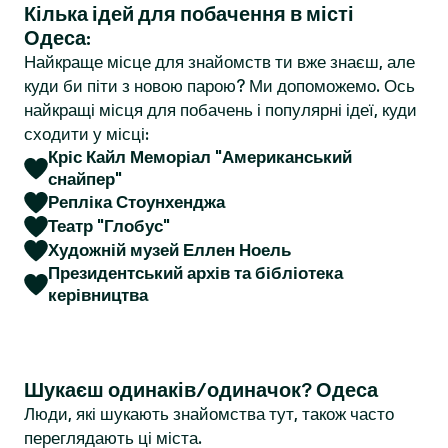
Кілька ідей для побачення в місті
r
Одеса:
Найкраще місце для знайомств ти вже знаєш, але
куди би піти з новою парою? Ми допоможемо. Ось
найкращі місця для побачень і популярні ідеї, куди
сходити у місці:
Кріс Кайл Меморіал "Американський
снайпер"
Репліка Стоунхенджа
Театр "Глобус"
Художній музей Еллен Ноель
Президентський архів та бібліотека
керівництва
Шукаєш одинаків/одиначок? Одеса
Люди, які шукають знайомства тут, також часто
переглядають ці міста.