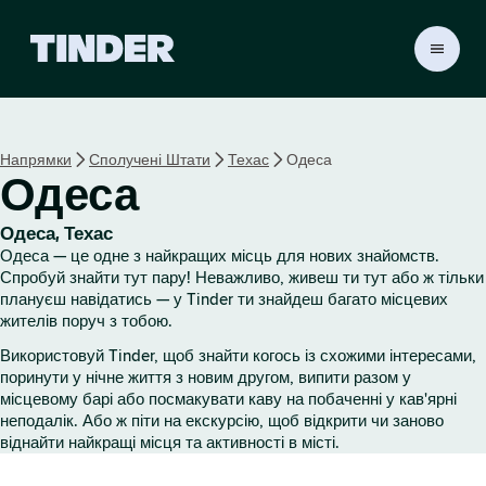
Г
о
л
о
в
Напрямки
Сполучені Штати
Техас
Одеса
н
Одеса
а
с
т
Одеса, Техас
о
Одеса — це одне з найкращих місць для нових знайомств.
р
Спробуй знайти тут пару! Неважливо, живеш ти тут або ж тільки
і
плануєш навідатись — у Tinder ти знайдеш багато місцевих
жителів поруч з тобою.
н
к
Використовуй Tinder, щоб знайти когось із схожими інтересами,
а
поринути у нічне життя з новим другом, випити разом у
T
місцевому барі або посмакувати каву на побаченні у кав'ярні
i
неподалік. Або ж піти на екскурсію, щоб відкрити чи заново
n
віднайти найкращі місця та активності в місті.
d
e