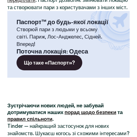
передплати
. Паспорт дозволяє змінювати локацію
та створювати пари з користувачами з інших міст.
Паспорт™ до будь-якої локації
Створюй пари з людьми у всьому
світі. Париж, Лос-Анджелес, Сідней.
Вперед!
Поточна локація
:
Одеса
Що таке «Паспорт»?
Зустрічаючи нових людей, не забувай
дотримуватися наших
порад щодо безпеки
та
правил спільноти
.
Tinder — найкращий застосунок для нових
знайомств. Шукаєш когось зі схожими інтересами?