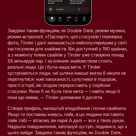
Завдяки таким функціям, як Double Date, режим музики,
режим астрології, «Паспорт», цілі стосунків і перевірка
фото, Tinder і далі залишається найпопулярнішим у світі
застосунком для знайомств. Він доступний у 190 країнах,
а з моменту появи свайпів у Tinder уже створено понад
55 мільярдів пар. І за кожним знайомством стоять
реальні люди. Це і була наша мета. У Tinder
зустрічаються люди, чиї шляхи інакше могли б ніколи не
перетнутися: нові закоханості, супутники в подорож,
прості історії, які згодом переростають у серйозні
стосунки. Якою б не була твоя мета — і навіть якщо її
поки що немає, — Tinder допоможе її досягти.
Створи профіль, налаштуй вподобання і почни свайпити.
Якщо ти поставиш комусь лайк, а ця людина поставить
лайк тобі — вітаємо, ви пара! А далі — все у твоїх руках.
Надішли повідомлення, заплануй зустріч, подивися, що з
цього вийде. Завдяки таким функціям, як Double Date,