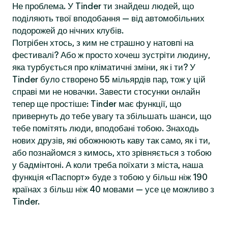
Не проблема. У Tinder ти знайдеш людей, що
поділяють твої вподобання — від автомобільних
подорожей до нічних клубів.
Потрібен хтось, з ким не страшно у натовпі на
фестивалі? Або ж просто хочеш зустріти людину,
яка турбується про кліматичні зміни, як і ти? У
Tinder було створено 55 мільярдів пар, тож у цій
справі ми не новачки. Завести стосунки онлайн
тепер ще простіше: Tinder має функції, що
привернуть до тебе увагу та збільшать шанси, що
тебе помітять люди, вподобані тобою. Знаходь
нових друзів, які обожнюють каву так само, як і ти,
або познайомся з кимось, хто зрівняється з тобою
у бадмінтоні. А коли треба поїхати з міста, наша
функція «Паспорт» буде з тобою у більш ніж 190
країнах з більш ніж 40 мовами — усе це можливо з
Tinder.