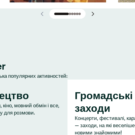
er
лька популярних активностей:
ецтво
Громадські
заходи
 кіно, мовний обмін і все,
у для розмови.
Концерти, фестивалі, кар
— заходи, на які веселіше
новими знайомими!