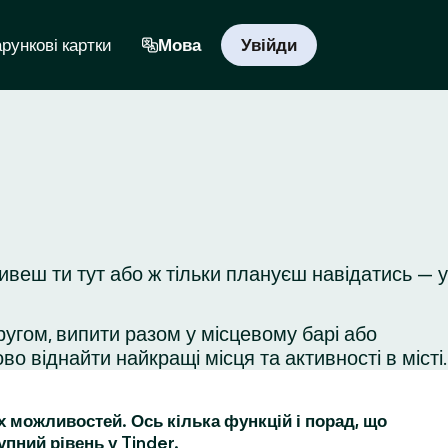
рункові картки
Мова
Увійди
ивеш ти тут або ж тільки плануєш навідатись — у
ругом, випити разом у місцевому барі або
во віднайти найкращі місця та активності в місті.
их можливостей. Ось кілька функцій і порад, що
упний рівень у Tinder.