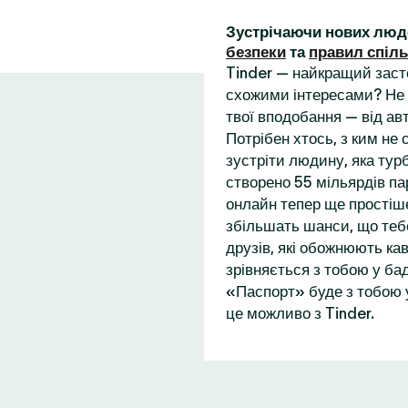
Зустрічаючи нових люд
безпеки
та
правил спіл
Tinder — найкращий заст
схожими інтересами? Не 
твої вподобання — від ав
Потрібен хтось, з ким не
зустріти людину, яка турб
створено 55 мільярдів пар
онлайн тепер ще простіше
збільшать шанси, що теб
друзів, які обожнюють кав
зрівняється з тобою у бад
«Паспорт» буде з тобою у
це можливо з Tinder.