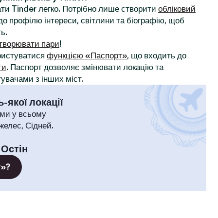
ти Tinder легко. Потрібно лише створити
обліковий
до профілю інтереси, світлини та біографію, щоб
ь.
творювати пари
!
ористуватися
функцією «Паспорт»
, що входить до
ти
. Паспорт дозволяє змінювати локацію та
увачами з інших міст.
-якої локації
ми у всьому
желес, Сідней.
:
Остін
т»?