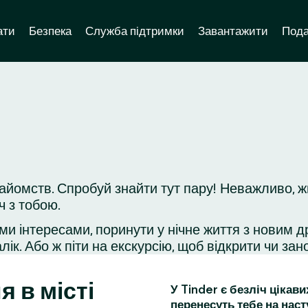
ати
Безпека
Служба підтримки
Завантажити
Пода
айомств. Спробуй знайти тут пару! Неважливо, ж
ч з тобою.
ми інтересами, поринути у нічне життя з новим д
ік. Або ж піти на екскурсію, щоб відкрити чи зано
я в місті
У Tinder є безліч цікав
перенесуть тебе на наст