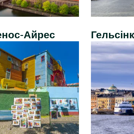
енос-Айрес
Гельсінк