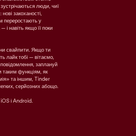
 зустрічаються люди, чиї
 нові закоханості,
дом переростають у
— і навіть якщо її поки
ни свайпити. Якщо ти
ь лайк тобі — вітаємо,
и повідомлення, заплануй
и таким функціям, як
ія» та іншим, Tinder
легких, серйозних абощо.
iOS і Android.