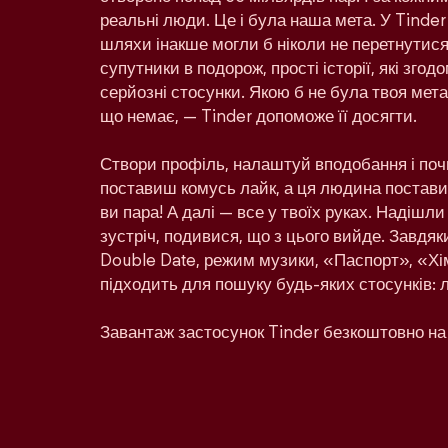
реальні люди. Це і була наша мета. У Tinder
шляхи інакше могли б ніколи не перетнутися:
супутники в подорож, прості історії, які зго
серйозні стосунки. Якою б не була твоя мета 
що немає, — Tinder допоможе її досягти.
Створи профіль, налаштуй вподобання і поч
поставиш комусь лайк, а ця людина поставит
ви пара! А далі — все у твоїх руках. Надішл
зустріч, подивися, що з цього вийде. Завдяк
Double Date, режим музики, «Паспорт», «Хім
підходить для пошуку будь-яких стосунків: 
Завантаж застосунок Tinder безкоштовно на 