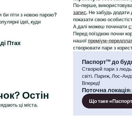
По-перше, використовува
запис
. Не забудь додати 
и би піти з новою парою?
показати свою особистіст
пулярні ідеї, куди
А далі можеш починати
с
Перед поїздкою почни к
нашої
преміум-передпла
ді Птах
створювати пари з корист
Паспорт™ до будь
Створюй пари з людь
світі. Париж, Лос-Анд
Вперед!
Поточна локація
ок? Остін
Що таке «Паспор
ядають ці міста.