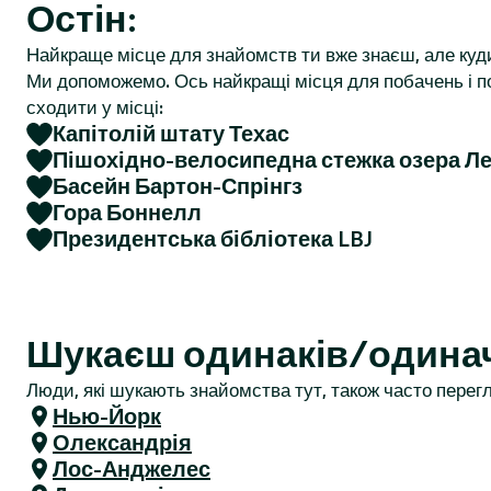
Остін:
r
Найкраще місце для знайомств ти вже знаєш, але куд
Ми допоможемо. Ось найкращі місця для побачень і по
сходити у місці:
Капітолій штату Техас
Пішохідно-велосипедна стежка озера Ле
Басейн Бартон-Спрінгз
Гора Боннелл
Президентська бібліотека LBJ
Шукаєш одинаків/одинач
Люди, які шукають знайомства тут, також часто перегл
Нью-Йорк
Олександрія
Лос-Анджелес