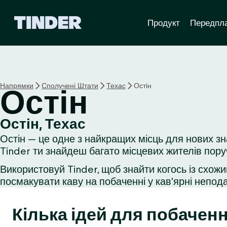
Г
Продукт
Передпл
о
л
о
в
н
а
Напрямки
Сполучені Штати
Техас
Остін
Остін
с
т
о
Остін, Техас
р
Остін — це одне з найкращих місць для нових зн
і
н
Tinder ти знайдеш багато місцевих жителів пору
к
Використовуй Tinder, щоб знайти когось із схожи
а
посмакувати каву на побаченні у кав'ярні неподал
T
i
n
Кілька ідей для побаченн
d
e