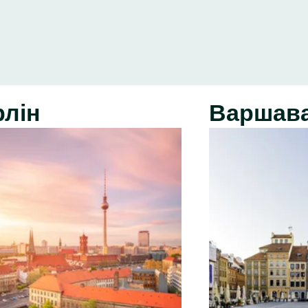
рлін
Варшав