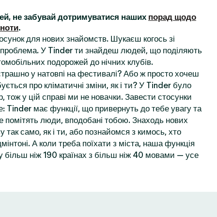
ей, не забувай дотримуватися наших
порад щодо
ьноти
.
осунок для нових знайомств. Шукаєш когось зі
проблема. У Tinder ти знайдеш людей, що поділяють
томобільних подорожей до нічних клубів.
 страшно у натовпі на фестивалі? Або ж просто хочеш
ується про кліматичні зміни, як і ти? У Tinder було
, тож у цій справі ми не новачки. Завести стосунки
: Tinder має функції, що привернуть до тебе увагу та
е помітять люди, вподобані тобою. Знаходь нових
у так само, як і ти, або познайомся з кимось, хто
мінтоні. А коли треба поїхати з міста, наша функція
 більш ніж 190 країнах з більш ніж 40 мовами — усе