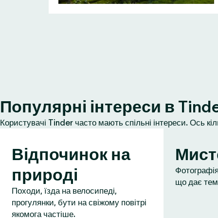
Популярні інтереси в Tind
Користувачі Tinder часто мають спільні інтереси. Ось кі
Відпочинок на
Мист
природі
Фотографія,
що дає тем
Походи, їзда на велосипеді,
прогулянки, бути на свіжому повітрі
якомога частіше.