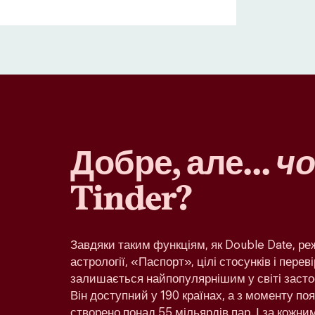
Добре, але…
чо
Tinder?
Завдяки таким функціям, як Double Date, р
астрології, «Паспорт», цілі стосунків і переві
залишається найпопулярнішим у світі засто
Він доступний у 190 країнах, а з моменту по
створено понад 55 мільярдів пар. І за кожн