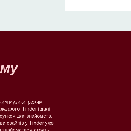
му
ежим музики, режим
рка фото, Tinder і далі
сунком для знайомств.
яви свайпів у Tinder уже
им знайомством стоять