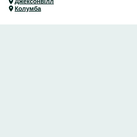
Джексонвілл
Колумба