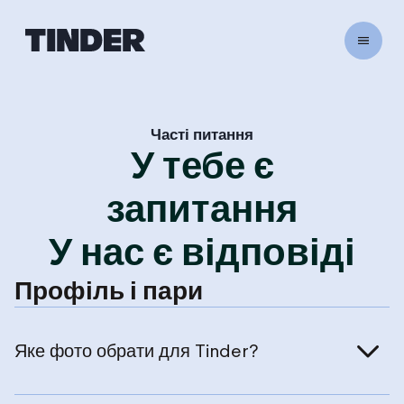
Г
о
л
о
в
н
Часті питання
У тебе є
а
с
т
запитання
о
р
У нас є відповіді
і
н
Профіль і пари
к
а
T
i
Яке фото обрати для Tinder?
n
d
e