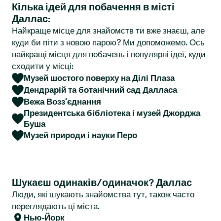
Кілька ідей для побачення в місті
r
Даллас:
Найкраще місце для знайомств ти вже знаєш, але
куди би піти з новою парою? Ми допоможемо. Ось
найкращі місця для побачень і популярні ідеї, куди
сходити у місці:
Музей шостого поверху на Ділі Плаза
Дендрарій та ботанічний сад Далласа
Вежа Возз'єднання
Президентська бібліотека і музей Джорджа
Буша
Музей природи і науки Перо
Шукаєш одинаків/одиначок? Даллас
Люди, які шукають знайомства тут, також часто
переглядають ці міста.
Нью-Йорк