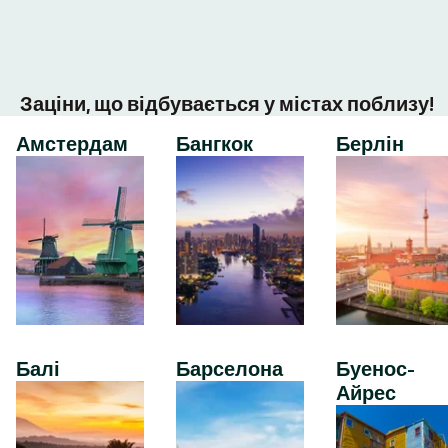
Заціни, що відбувається у містах поблизу!
Амстердам
Бангкок
Берлін
Балі
Барселона
Буенос-
Айрес