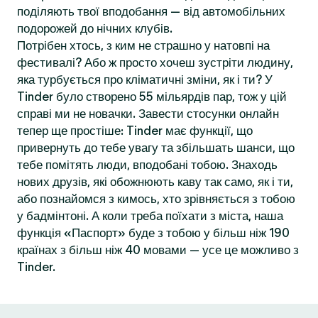
поділяють твої вподобання — від автомобільних
подорожей до нічних клубів.
Потрібен хтось, з ким не страшно у натовпі на
фестивалі? Або ж просто хочеш зустріти людину,
яка турбується про кліматичні зміни, як і ти? У
Tinder було створено 55 мільярдів пар, тож у цій
справі ми не новачки. Завести стосунки онлайн
тепер ще простіше: Tinder має функції, що
привернуть до тебе увагу та збільшать шанси, що
тебе помітять люди, вподобані тобою. Знаходь
нових друзів, які обожнюють каву так само, як і ти,
або познайомся з кимось, хто зрівняється з тобою
у бадмінтоні. А коли треба поїхати з міста, наша
функція «Паспорт» буде з тобою у більш ніж 190
країнах з більш ніж 40 мовами — усе це можливо з
Tinder.