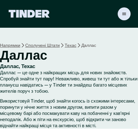
Г
о
л
о
в
Напрямки
Сполучені Штати
Техас
Даллас
н
Даллас
а
с
т
Даллас, Техас
о
Даллас — це одне з найкращих місць для нових знайомств.
р
Спробуй знайти тут пару! Неважливо, живеш ти тут або ж тільки
і
плануєш навідатись — у Tinder ти знайдеш багато місцевих
жителів поруч з тобою.
н
к
Використовуй Tinder, щоб знайти когось із схожими інтересами,
а
поринути у нічне життя з новим другом, випити разом у
T
місцевому барі або посмакувати каву на побаченні у кав'ярні
i
неподалік. Або ж піти на екскурсію, щоб відкрити чи заново
n
віднайти найкращі місця та активності в місті.
d
e