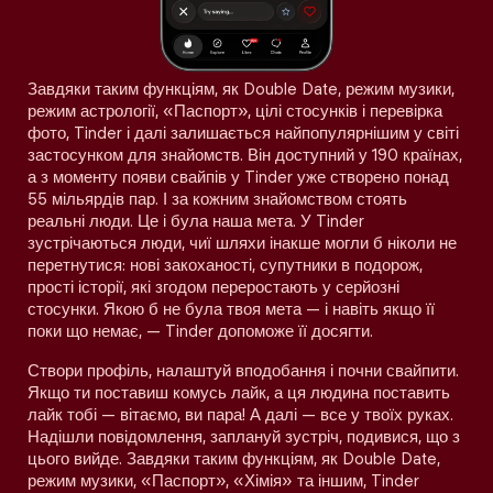
Завдяки таким функціям, як Double Date, режим музики,
режим астрології, «Паспорт», цілі стосунків і перевірка
фото, Tinder і далі залишається найпопулярнішим у світі
застосунком для знайомств. Він доступний у 190 країнах,
а з моменту появи свайпів у Tinder уже створено понад
55 мільярдів пар. І за кожним знайомством стоять
реальні люди. Це і була наша мета. У Tinder
зустрічаються люди, чиї шляхи інакше могли б ніколи не
перетнутися: нові закоханості, супутники в подорож,
прості історії, які згодом переростають у серйозні
стосунки. Якою б не була твоя мета — і навіть якщо її
поки що немає, — Tinder допоможе її досягти.
Створи профіль, налаштуй вподобання і почни свайпити.
Якщо ти поставиш комусь лайк, а ця людина поставить
лайк тобі — вітаємо, ви пара! А далі — все у твоїх руках.
Надішли повідомлення, заплануй зустріч, подивися, що з
цього вийде. Завдяки таким функціям, як Double Date,
режим музики, «Паспорт», «Хімія» та іншим, Tinder