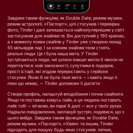
Завдяки таким функціям, як Double Date, режим музики,
режим астрології, «Паспорт», цілі стосунків і перевірка
фото, Tinder і далі залишається найпопулярнішим у світі
застосунком для знайомств. Він доступний у 190 країнах,
а з моменту появи свайпів у Tinder уже створено понад
55 мільярдів пар. І за кожним знайомством стоять
реальні люди. Це і була наша мета. У Tinder
зустрічаються люди, чиї шляхи інакше могли б ніколи не
перетнутися: нові закоханості, супутники в подорож,
прості історії, які згодом переростають у серйозні
стосунки. Якою б не була твоя мета — і навіть якщо її
поки що немає, — Tinder допоможе її досягти.
Створи профіль, налаштуй вподобання і почни свайпити.
Якщо ти поставиш комусь лайк, а ця людина поставить
лайк тобі — вітаємо, ви пара! А далі — все у твоїх руках.
Надішли повідомлення, заплануй зустріч, подивися, що з
цього вийде. Завдяки таким функціям, як Double Date,
режим музики, «Паспорт», «Хімія» та іншим, Tinder
підходить для пошуку будь-яких стосунків: легких,