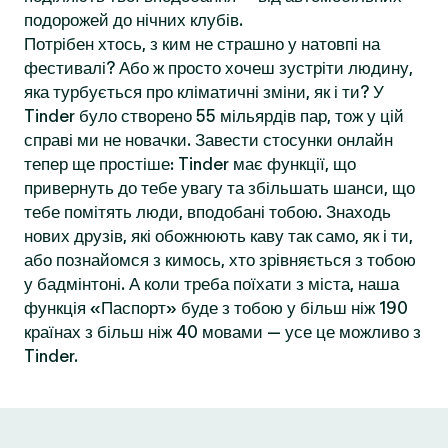
подорожей до нічних клубів.
Потрібен хтось, з ким не страшно у натовпі на
фестивалі? Або ж просто хочеш зустріти людину,
яка турбується про кліматичні зміни, як і ти? У
Tinder було створено 55 мільярдів пар, тож у цій
справі ми не новачки. Завести стосунки онлайн
тепер ще простіше: Tinder має функції, що
привернуть до тебе увагу та збільшать шанси, що
тебе помітять люди, вподобані тобою. Знаходь
нових друзів, які обожнюють каву так само, як і ти,
або познайомся з кимось, хто зрівняється з тобою
у бадмінтоні. А коли треба поїхати з міста, наша
функція «Паспорт» буде з тобою у більш ніж 190
країнах з більш ніж 40 мовами — усе це можливо з
Tinder.