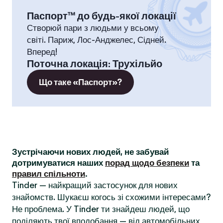
Паспорт™ до будь-якої локації
Створюй пари з людьми у всьому
світі. Париж, Лос-Анджелес, Сідней.
Вперед!
Поточна локація
:
Трухільйо
Що таке «Паспорт»?
Зустрічаючи нових людей, не забувай
дотримуватися наших
порад щодо безпеки
та
правил спільноти
.
Tinder — найкращий застосунок для нових
знайомств. Шукаєш когось зі схожими інтересами?
Не проблема. У Tinder ти знайдеш людей, що
поділяють твої вподобання — від автомобільних