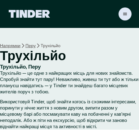
Г
о
л
о
в
Напрямки
Перу
Трухільйо
н
Трухільйо
а
с
т
Трухільйо, Перу
о
Трухільйо — це одне з найкращих місць для нових знайомств.
р
Спробуй знайти тут пару! Неважливо, живеш ти тут або ж тільки
і
плануєш навідатись — у Tinder ти знайдеш багато місцевих
жителів поруч з тобою.
н
к
Використовуй Tinder, щоб знайти когось із схожими інтересами,
а
поринути у нічне життя з новим другом, випити разом у
T
місцевому барі або посмакувати каву на побаченні у кав'ярні
i
неподалік. Або ж піти на екскурсію, щоб відкрити чи заново
n
віднайти найкращі місця та активності в місті.
d
e