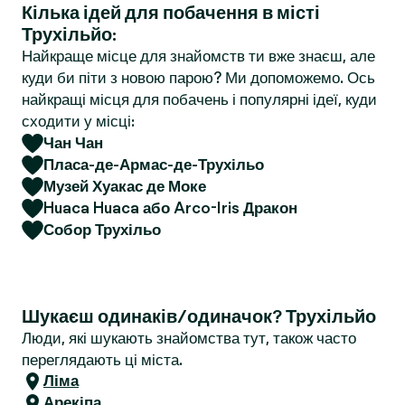
Кілька ідей для побачення в місті
r
Трухільйо:
Найкраще місце для знайомств ти вже знаєш, але
куди би піти з новою парою? Ми допоможемо. Ось
найкращі місця для побачень і популярні ідеї, куди
сходити у місці:
Чан Чан
Пласа-де-Армас-де-Трухільо
Музей Хуакас де Моке
Huaca Huaca або Arco-Iris Дракон
Собор Трухільо
Шукаєш одинаків/одиначок? Трухільйо
Люди, які шукають знайомства тут, також часто
переглядають ці міста.
Ліма
Арекіпа