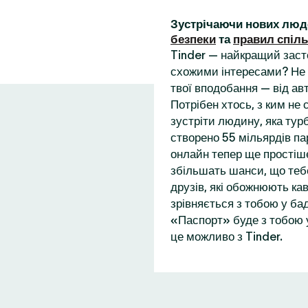
Зустрічаючи нових люд
безпеки
та
правил спіл
Tinder — найкращий заст
схожими інтересами? Не 
твої вподобання — від ав
Потрібен хтось, з ким не
зустріти людину, яка турб
створено 55 мільярдів пар
онлайн тепер ще простіше
збільшать шанси, що теб
друзів, які обожнюють кав
зрівняється з тобою у бад
«Паспорт» буде з тобою у
це можливо з Tinder.