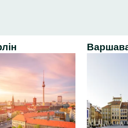
рлін
Варшав