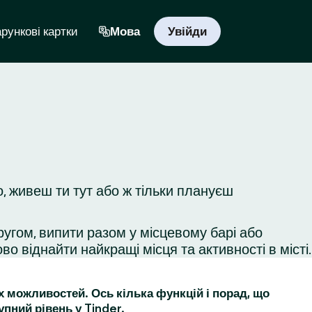
рункові картки
Мова
Увійди
, живеш ти тут або ж тільки плануєш
ругом, випити разом у місцевому барі або
во віднайти найкращі місця та активності в місті.
их можливостей. Ось кілька функцій і порад, що
упний рівень у Tinder.