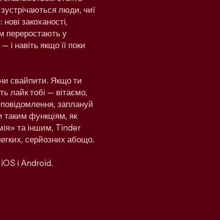
 зустрічаються люди, чиї
 нові закоханості,
дом переростають у
— і навіть якщо її поки
ни свайпити. Якщо ти
ь лайк тобі — вітаємо,
и повідомлення, заплануй
и таким функціям, як
ія» та іншим, Tinder
легких, серйозних абощо.
iOS і Android.