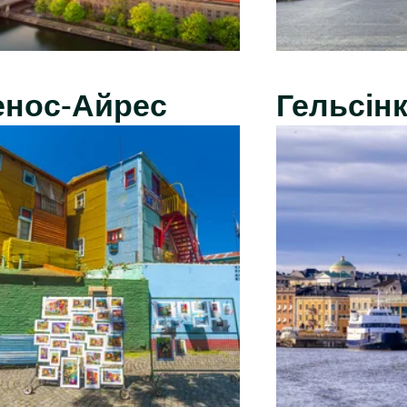
енос-Айрес
Гельсінк