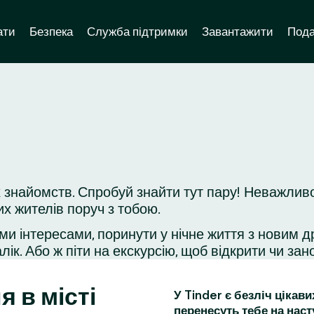
ати
Безпека
Служба підтримки
Завантажити
Пода
 знайомств. Спробуй знайти тут пару! Неважливо
их жителів поруч з тобою.
ми інтересами, поринути у нічне життя з новим д
ік. Або ж піти на екскурсію, щоб відкрити чи зано
я в місті
У Tinder є безліч цікав
перенесуть тебе на наст