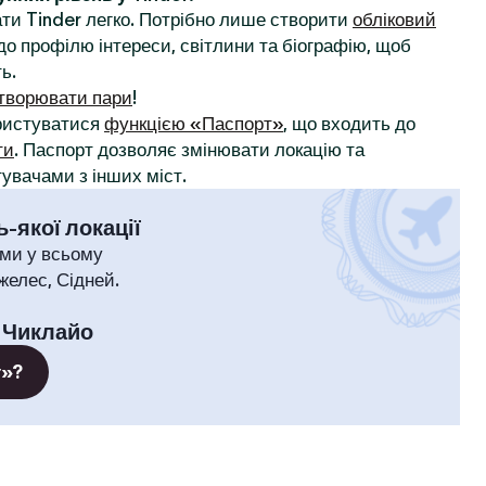
ти Tinder легко. Потрібно лише створити
обліковий
до профілю інтереси, світлини та біографію, щоб
ь.
творювати пари
!
ористуватися
функцією «Паспорт»
, що входить до
ти
. Паспорт дозволяє змінювати локацію та
увачами з інших міст.
-якої локації
ми у всьому
желес, Сідней.
:
Чиклайо
т»?