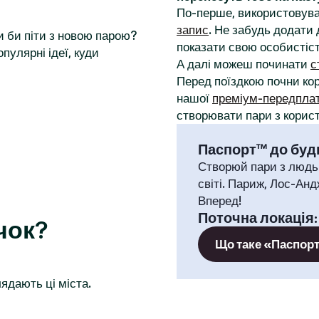
По-перше, використовува
запис
. Не забудь додати 
и би піти з новою парою?
показати свою особистіст
пулярні ідеї, куди
А далі можеш починати
с
Перед поїздкою почни к
нашої
преміум-передпла
створювати пари з корист
Паспорт™ до будь
Створюй пари з людь
світі. Париж, Лос-Анд
Вперед!
Поточна локація
чок?
Що таке «Паспор
ядають ці міста.