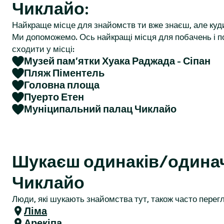
Чиклайо:
r
Найкраще місце для знайомств ти вже знаєш, але куд
Ми допоможемо. Ось найкращі місця для побачень і по
сходити у місці:
Музей пам’ятки Хуака Раджада - Сіпан
Пляж Піментель
Головна площа
Пуерто Етен
Муніципальний палац Чиклайо
Шукаєш одинаків/одина
Чиклайо
Люди, які шукають знайомства тут, також часто перегл
Ліма
Арекіпа