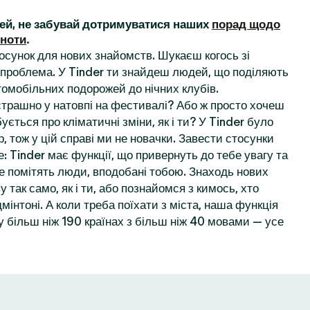
ей, не забувай дотримуватися наших
порад щодо
ьноти
.
осунок для нових знайомств. Шукаєш когось зі
проблема. У Tinder ти знайдеш людей, що поділяють
томобільних подорожей до нічних клубів.
 страшно у натовпі на фестивалі? Або ж просто хочеш
ується про кліматичні зміни, як і ти? У Tinder було
, тож у цій справі ми не новачки. Завести стосунки
: Tinder має функції, що привернуть до тебе увагу та
е помітять люди, вподобані тобою. Знаходь нових
у так само, як і ти, або познайомся з кимось, хто
мінтоні. А коли треба поїхати з міста, наша функція
 більш ніж 190 країнах з більш ніж 40 мовами — усе