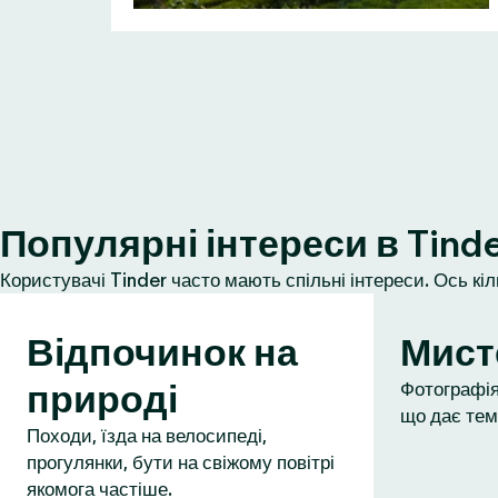
Популярні інтереси в Tind
Користувачі Tinder часто мають спільні інтереси. Ось кі
Відпочинок на
Мист
природі
Фотографія,
що дає тем
Походи, їзда на велосипеді,
прогулянки, бути на свіжому повітрі
якомога частіше.