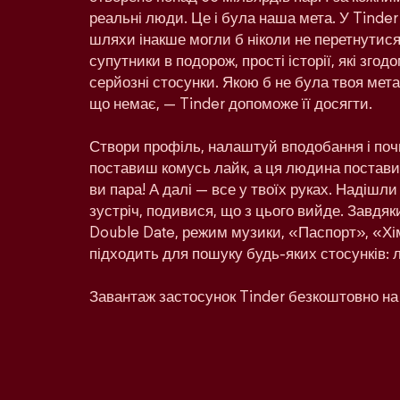
реальні люди. Це і була наша мета. У Tinder
шляхи інакше могли б ніколи не перетнутися:
супутники в подорож, прості історії, які зго
серйозні стосунки. Якою б не була твоя мета 
що немає, — Tinder допоможе її досягти.
Створи профіль, налаштуй вподобання і поч
поставиш комусь лайк, а ця людина поставит
ви пара! А далі — все у твоїх руках. Надішл
зустріч, подивися, що з цього вийде. Завдяк
Double Date, режим музики, «Паспорт», «Хім
підходить для пошуку будь-яких стосунків: 
Завантаж застосунок Tinder безкоштовно на 