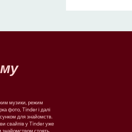
му
ежим музики, режим
рка фото, Tinder і далі
сунком для знайомств.
яви свайпів у Tinder уже
им знайомством стоять