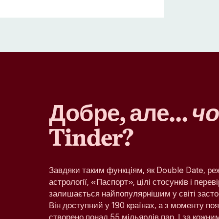
Добре, але…
чо
Tinder?
Завдяки таким функціям, як Double Date, р
астрології, «Паспорт», цілі стосунків і переві
залишається найпопулярнішим у світі засто
Він доступний у 190 країнах, а з моменту по
створено понад 55 мільярдів пар. І за кожн