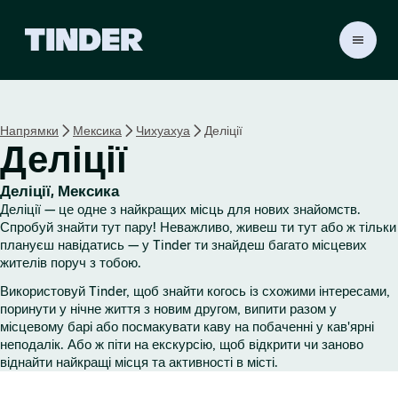
Г
о
л
о
в
Напрямки
Мексика
Чихуахуа
Деліції
н
Деліції
а
с
т
Деліції, Мексика
о
Деліції — це одне з найкращих місць для нових знайомств.
р
Спробуй знайти тут пару! Неважливо, живеш ти тут або ж тільки
і
плануєш навідатись — у Tinder ти знайдеш багато місцевих
жителів поруч з тобою.
н
к
Використовуй Tinder, щоб знайти когось із схожими інтересами,
а
поринути у нічне життя з новим другом, випити разом у
T
місцевому барі або посмакувати каву на побаченні у кав'ярні
i
неподалік. Або ж піти на екскурсію, щоб відкрити чи заново
n
віднайти найкращі місця та активності в місті.
d
e