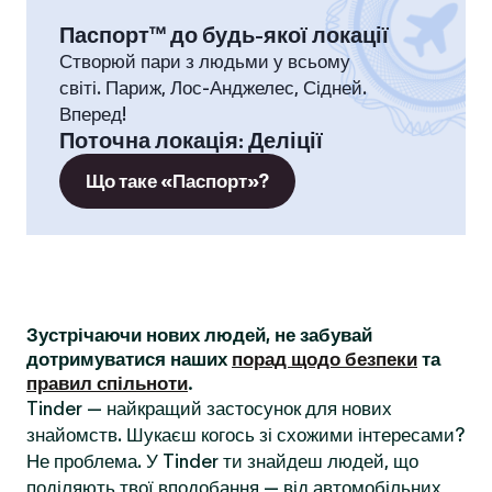
Паспорт™ до будь-якої локації
Створюй пари з людьми у всьому
світі. Париж, Лос-Анджелес, Сідней.
Вперед!
Поточна локація
:
Деліції
Що таке «Паспорт»?
Зустрічаючи нових людей, не забувай
дотримуватися наших
порад щодо безпеки
та
правил спільноти
.
Tinder — найкращий застосунок для нових
знайомств. Шукаєш когось зі схожими інтересами?
Не проблема. У Tinder ти знайдеш людей, що
поділяють твої вподобання — від автомобільних