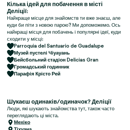
Кілька ідей для побачення в місті
r
Деліції:
Найкраще місце для знайомств ти вже знаєш, але
куди би піти з новою парою? Ми допоможемо. Ось
найкращі місця для побачень і популярні ідеї, куди
сходити у місці:
Parroquia del Santuario de Guadalupe
Музей пустелі Чіуауань
Бейсбольний стадіон Delicias Gran
Громадський годинник
Парафія Крісто Рей
Шукаєш одинаків/одиначок? Деліції
Люди, які шукають знайомства тут, також часто
переглядають ці міста.
Мехіко
Тіхуана