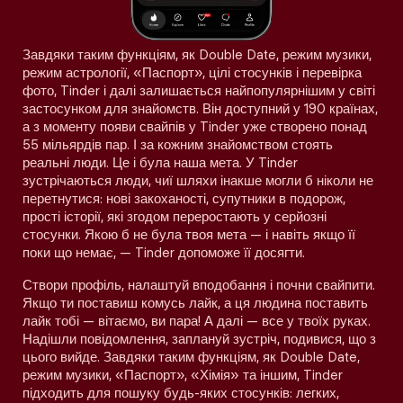
Завдяки таким функціям, як Double Date, режим музики,
режим астрології, «Паспорт», цілі стосунків і перевірка
фото, Tinder і далі залишається найпопулярнішим у світі
застосунком для знайомств. Він доступний у 190 країнах,
а з моменту появи свайпів у Tinder уже створено понад
55 мільярдів пар. І за кожним знайомством стоять
реальні люди. Це і була наша мета. У Tinder
зустрічаються люди, чиї шляхи інакше могли б ніколи не
перетнутися: нові закоханості, супутники в подорож,
прості історії, які згодом переростають у серйозні
стосунки. Якою б не була твоя мета — і навіть якщо її
поки що немає, — Tinder допоможе її досягти.
Створи профіль, налаштуй вподобання і почни свайпити.
Якщо ти поставиш комусь лайк, а ця людина поставить
лайк тобі — вітаємо, ви пара! А далі — все у твоїх руках.
Надішли повідомлення, заплануй зустріч, подивися, що з
цього вийде. Завдяки таким функціям, як Double Date,
режим музики, «Паспорт», «Хімія» та іншим, Tinder
підходить для пошуку будь-яких стосунків: легких,