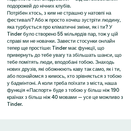
подорожей до нічних клубів.
Потрібен хтось, з ким не страшно у натовпі на
фестивалі? Або ж просто хочеш зустріти людину,
яка турбується про кліматичні зміни, як і ти? У
Tinder було створено 55 мільярдів пар, тож у цій
справі ми не новачки. Завести стосунки онлайн
тепер ще простіше: Tinder має функції, що
привернуть до тебе увагу та збільшать шанси, що
тебе помітять люди, вподобані тобою. Знаходь
нових друзів, які обожнюють каву так само, як і ти,
або познайомся з кимось, хто зрівняється з тобою
у бадмінтоні. А коли треба поїхати з міста, наша
функція «Паспорт» буде з тобою у більш ніж 190
країнах з більш ніж 40 мовами — усе це можливо з
Tinder.