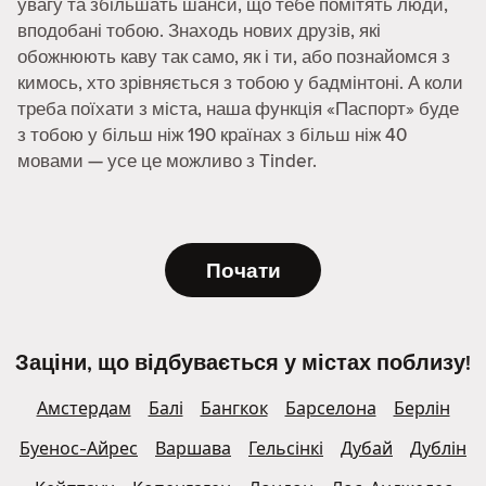
увагу та збільшать шанси, що тебе помітять люди,
вподобані тобою. Знаходь нових друзів, які
обожнюють каву так само, як і ти, або познайомся з
кимось, хто зрівняється з тобою у бадмінтоні. А коли
треба поїхати з міста, наша функція «Паспорт» буде
з тобою у більш ніж 190 країнах з більш ніж 40
мовами — усе це можливо з Tinder.
Почати
Заціни, що відбувається у містах поблизу!
Амстердам
Балі
Бангкок
Барселона
Берлін
Буенос-Айрес
Варшава
Гельсінкі
Дубай
Дублін