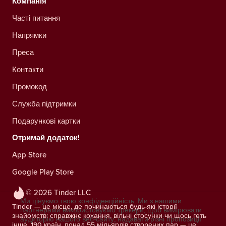
Компанія
Часті питання
Напрямки
Преса
Контакти
Промокод
Служба підтримки
Подарункові картки
Отримай додаток!
App Store
Google Play Store
© 2026 Tinder LLC
Ми цінуємо твою конфіденційність. Ми з нашими
Tinder — це місце, де починаються будь-які історії
партнерами використовуємо трекери, щоб вимірювати
знайомств: справжнє кохання, вільні стосунки чи щось геть
аудиторію нашого веб-сайту, надавати різні пропозиції
інше. 190 країн, понад 55 мільярдів створених пар — це