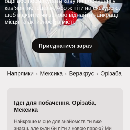
барі або посмакувати каву на побаченні у
r
кав'ярні неподалік. Або ж піти на екскурсію,
щоб відкрити чи заново віднайти найкращі
місця та активності в місті.
Приєднатися зараз
Напрямки
›
Мексика
›
Веракрус
›
Орізаба
Ідеї для побачення. Орізаба,
Мексика
Найкраще місце для знайомств ти вже
знаєш, але куди би піти з новою парою? Ми