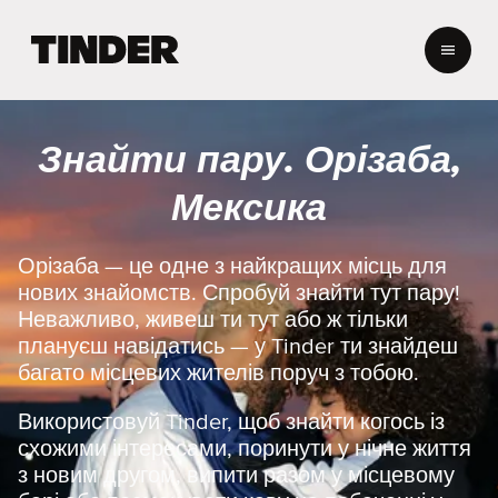
Г
о
л
о
в
Знайти пару. Орізаба,
н
а
Мексика
с
т
о
Орізаба — це одне з найкращих місць для
р
нових знайомств. Спробуй знайти тут пару!
і
Неважливо, живеш ти тут або ж тільки
н
плануєш навідатись — у Tinder ти знайдеш
к
багато місцевих жителів поруч з тобою.
а
T
i
Використовуй Tinder, щоб знайти когось із
n
схожими інтересами, поринути у нічне життя
d
з новим другом, випити разом у місцевому
e