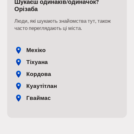
Шукаєш одинаків/одиначок?
Орізаба
Люди, які шукають знайомства тут, також
часто переглядають ці міста.
Мехіко
Тіхуана
Кордова
Куаутітлан
Гваймас