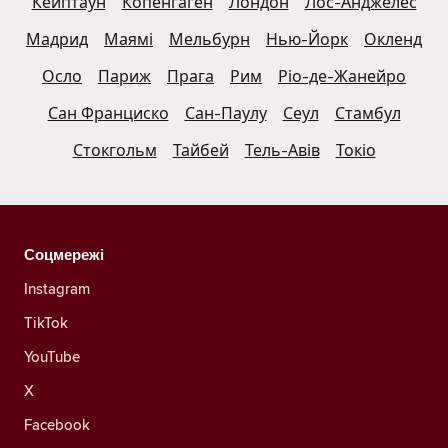
Кейптаун
Копенгаген
Лондон
Лос-Анджелес
Мадрид
Маямі
Мельбурн
Нью-Йорк
Окленд
Осло
Париж
Прага
Рим
Ріо-де-Жанейро
Сан Франциско
Сан-Паулу
Сеул
Стамбул
Стокгольм
Тайбей
Тель-Авів
Токіо
Соцмережі
Instagram
TikTok
YouTube
X
Facebook