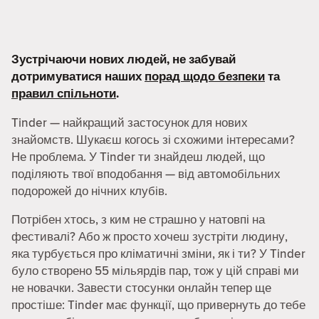
Зустрічаючи нових людей, не забувай
дотримуватися наших
порад щодо безпеки
та
правил спільноти
.
Tinder — найкращий застосунок для нових
знайомств. Шукаєш когось зі схожими інтересами?
Не проблема. У Tinder ти знайдеш людей, що
поділяють твої вподобання — від автомобільних
подорожей до нічних клубів.
Потрібен хтось, з ким не страшно у натовпі на
фестивалі? Або ж просто хочеш зустріти людину,
яка турбується про кліматичні зміни, як і ти? У Tinder
було створено 55 мільярдів пар, тож у цій справі ми
не новачки. Завести стосунки онлайн тепер ще
простіше: Tinder має функції, що привернуть до тебе