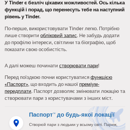
У Tinder є безліч цікавих можливостей. Ось кілька
функцій і порад, що перенесуть тебе на наступний
рівень у Tinder.
По-перше, використовувати Tinder легко. Потрібно
лише створити
обліковий запис
. Не забудь додати
до профілю інтереси, світлини та біографію, щоб
показати свою особистість.
А далі можеш починати
створювати пари
!
Перед поїздкою почни користуватися
функцією
«Паспорт»
, що входить до нашої
преміум-
передплати
. Паспорт дозволяє змінювати локацію та
створювати пари з користувачами з інших міст.
Паспорт™ до будь-якої локації
Створюй пари з людьми у всьому світі. Париж,