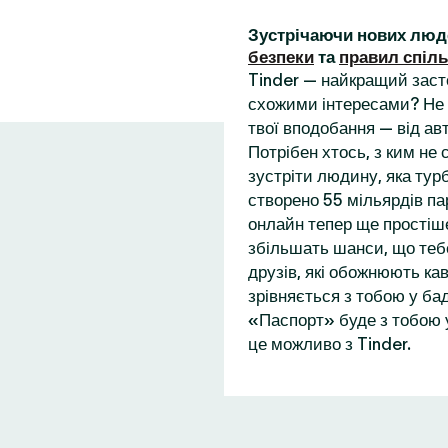
Зустрічаючи нових люд
безпеки
та
правил спіл
Tinder — найкращий заст
схожими інтересами? Не 
твої вподобання — від ав
Потрібен хтось, з ким не
зустріти людину, яка турб
створено 55 мільярдів пар
онлайн тепер ще простіше
збільшать шанси, що теб
друзів, які обожнюють кав
зрівняється з тобою у бад
«Паспорт» буде з тобою у
це можливо з Tinder.