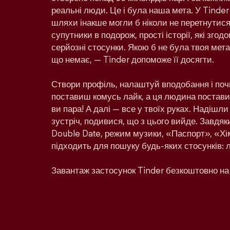
реальні люди. Це і була наша мета. У Tinder
шляхи інакше могли б ніколи не перетнутися:
супутники в подорож, прості історії, які зго
серйозні стосунки. Якою б не була твоя мета 
що немає, — Tinder допоможе її досягти.
Створи профіль, налаштуй вподобання і поч
поставиш комусь лайк, а ця людина поставит
ви пара! А далі — все у твоїх руках. Надішл
зустріч, подивися, що з цього вийде. Завдяк
Double Date, режим музики, «Паспорт», «Хім
підходить для пошуку будь-яких стосунків: 
Завантаж застосунок Tinder безкоштовно на 