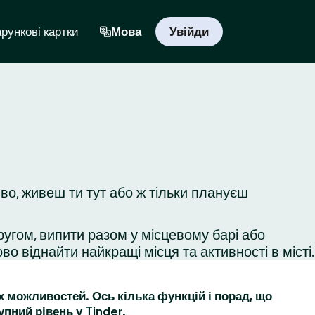
рункові картки
Мова
Увійди
во, живеш ти тут або ж тільки плануєш
ругом, випити разом у місцевому барі або
во віднайти найкращі місця та активності в місті.
их можливостей. Ось кілька функцій і порад, що
упний рівень у Tinder.