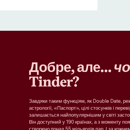
Добре, але…
чо
Tinder?
Завдяки таким функціям, як Double Date, р
астрології, «Паспорт», цілі стосунків і переві
залишається найпопулярнішим у світі засто
Він доступний у 190 країнах, а з моменту по
створено понад 55 мільярдів пар. І за кожн