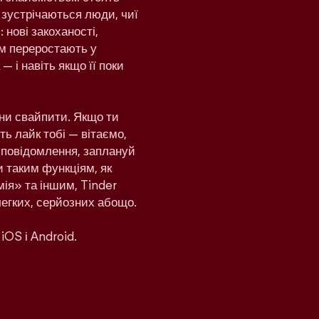
 зустрічаються люди, чиї
 нові закоханості,
дом переростають у
— і навіть якщо її поки
ни свайпити. Якщо ти
ь лайк тобі — вітаємо,
и повідомлення, заплануй
и таким функціям, як
ія» та іншим, Tinder
легких, серйозних абощо.
iOS і Android.