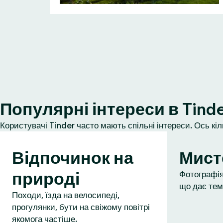
Популярні інтереси в Tind
Користувачі Tinder часто мають спільні інтереси. Ось кі
Відпочинок на
Мист
природі
Фотографія,
що дає тем
Походи, їзда на велосипеді,
прогулянки, бути на свіжому повітрі
якомога частіше.