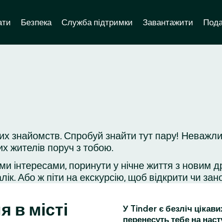
ати
Безпека
Служба підтримки
Завантажити
Пода
их знайомств. Спробуй знайти тут пару! Неважли
их жителів поруч з тобою.
ми інтересами, поринути у нічне життя з новим д
ік. Або ж піти на екскурсію, щоб відкрити чи зано
я в місті
У Tinder є безліч цікав
перенесуть тебе на наст