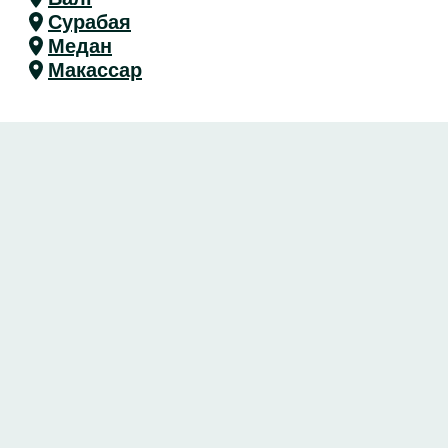
Сурабая
Медан
Макассар