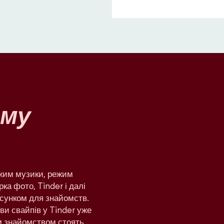
му
ежим музики, режим
рка фото, Tinder і далі
сунком для знайомств.
яви свайпів у Tinder уже
им знайомством стоять