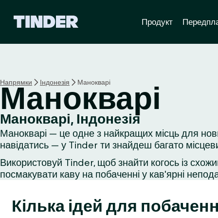
Г
Продукт
Передпл
о
л
о
в
н
а
Напрямки
Індонезія
Манокварі
Манокварі
с
т
о
Манокварі, Індонезія
р
Манокварі — це одне з найкращих місць для нов
і
н
навідатись — у Tinder ти знайдеш багато місцев
к
Використовуй Tinder, щоб знайти когось із схожи
а
посмакувати каву на побаченні у кав'ярні неподал
T
i
n
Кілька ідей для побаченн
d
e