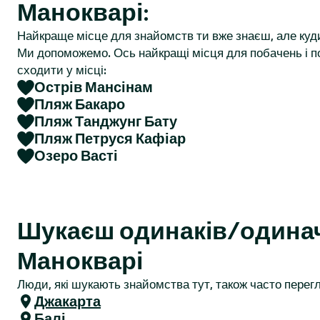
Манокварі:
r
Найкраще місце для знайомств ти вже знаєш, але куд
Ми допоможемо. Ось найкращі місця для побачень і по
сходити у місці:
Острів Мансінам
Пляж Бакаро
Пляж Танджунг Бату
Пляж Петруся Кафіар
Озеро Васті
Шукаєш одинаків/одина
Манокварі
Люди, які шукають знайомства тут, також часто перегл
Джакарта
Балі