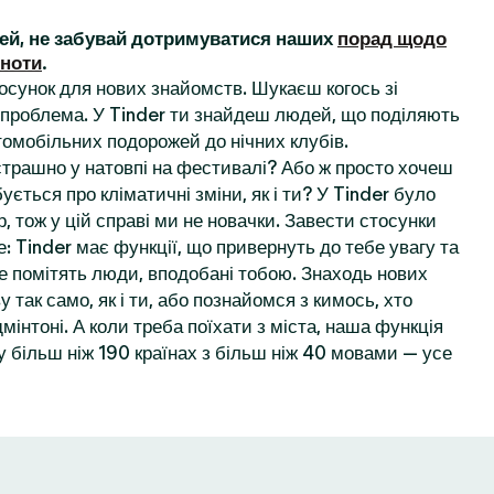
ей, не забувай дотримуватися наших
порад щодо
ьноти
.
осунок для нових знайомств. Шукаєш когось зі
проблема. У Tinder ти знайдеш людей, що поділяють
томобільних подорожей до нічних клубів.
 страшно у натовпі на фестивалі? Або ж просто хочеш
ується про кліматичні зміни, як і ти? У Tinder було
, тож у цій справі ми не новачки. Завести стосунки
: Tinder має функції, що привернуть до тебе увагу та
е помітять люди, вподобані тобою. Знаходь нових
у так само, як і ти, або познайомся з кимось, хто
мінтоні. А коли треба поїхати з міста, наша функція
 більш ніж 190 країнах з більш ніж 40 мовами — усе