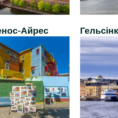
енос-Айрес
Гельсінк