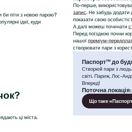
По-перше, використовува
запис
. Не забудь додати 
и би піти з новою парою?
показати свою особистіст
пулярні ідеї, куди
А далі можеш починати
с
Перед поїздкою почни к
нашої
преміум-передпла
створювати пари з корист
Паспорт™ до будь
Створюй пари з людь
світі. Париж, Лос-Анд
Вперед!
Поточна локація
чок?
Що таке «Паспор
ядають ці міста.