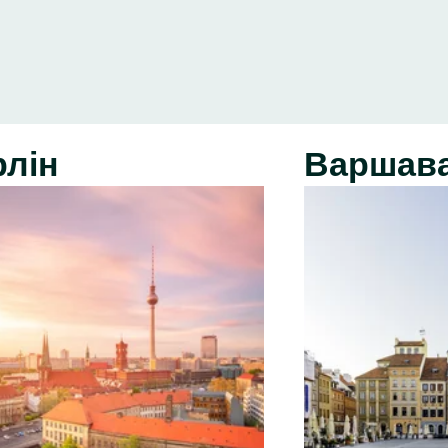
рлін
Варшав