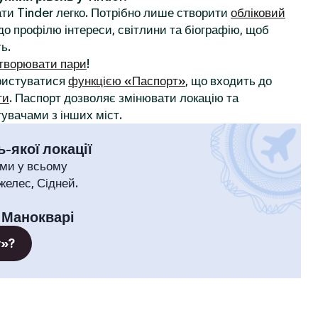
ти Tinder легко. Потрібно лише створити
обліковий
до профілю інтереси, світлини та біографію, щоб
ь.
творювати пари
!
ористуватися
функцією «Паспорт»
, що входить до
ти
. Паспорт дозволяє змінювати локацію та
увачами з інших міст.
-якої локації
ми у всьому
желес, Сідней.
:
Манокварі
т»?