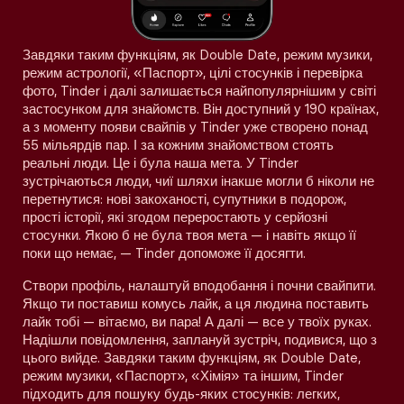
Завдяки таким функціям, як Double Date, режим музики,
режим астрології, «Паспорт», цілі стосунків і перевірка
фото, Tinder і далі залишається найпопулярнішим у світі
застосунком для знайомств. Він доступний у 190 країнах,
а з моменту появи свайпів у Tinder уже створено понад
55 мільярдів пар. І за кожним знайомством стоять
реальні люди. Це і була наша мета. У Tinder
зустрічаються люди, чиї шляхи інакше могли б ніколи не
перетнутися: нові закоханості, супутники в подорож,
прості історії, які згодом переростають у серйозні
стосунки. Якою б не була твоя мета — і навіть якщо її
поки що немає, — Tinder допоможе її досягти.
Створи профіль, налаштуй вподобання і почни свайпити.
Якщо ти поставиш комусь лайк, а ця людина поставить
лайк тобі — вітаємо, ви пара! А далі — все у твоїх руках.
Надішли повідомлення, заплануй зустріч, подивися, що з
цього вийде. Завдяки таким функціям, як Double Date,
режим музики, «Паспорт», «Хімія» та іншим, Tinder
підходить для пошуку будь-яких стосунків: легких,