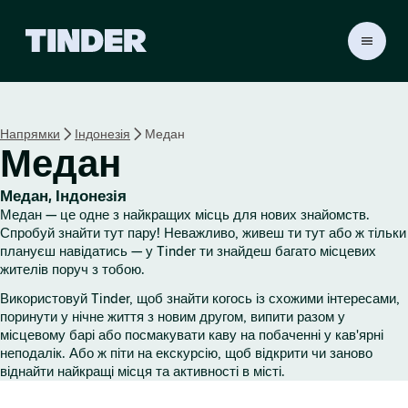
Г
о
л
о
в
Напрямки
Індонезія
Медан
н
Медан
а
с
т
Медан, Індонезія
о
Медан — це одне з найкращих місць для нових знайомств.
р
Спробуй знайти тут пару! Неважливо, живеш ти тут або ж тільки
і
плануєш навідатись — у Tinder ти знайдеш багато місцевих
жителів поруч з тобою.
н
к
Використовуй Tinder, щоб знайти когось із схожими інтересами,
а
поринути у нічне життя з новим другом, випити разом у
T
місцевому барі або посмакувати каву на побаченні у кав'ярні
i
неподалік. Або ж піти на екскурсію, щоб відкрити чи заново
n
віднайти найкращі місця та активності в місті.
d
e