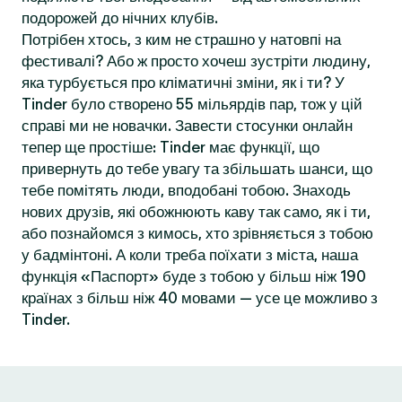
подорожей до нічних клубів.
Потрібен хтось, з ким не страшно у натовпі на
фестивалі? Або ж просто хочеш зустріти людину,
яка турбується про кліматичні зміни, як і ти? У
Tinder було створено 55 мільярдів пар, тож у цій
справі ми не новачки. Завести стосунки онлайн
тепер ще простіше: Tinder має функції, що
привернуть до тебе увагу та збільшать шанси, що
тебе помітять люди, вподобані тобою. Знаходь
нових друзів, які обожнюють каву так само, як і ти,
або познайомся з кимось, хто зрівняється з тобою
у бадмінтоні. А коли треба поїхати з міста, наша
функція «Паспорт» буде з тобою у більш ніж 190
країнах з більш ніж 40 мовами — усе це можливо з
Tinder.