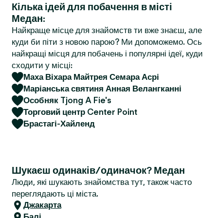
Кілька ідей для побачення в місті
r
Медан:
Найкраще місце для знайомств ти вже знаєш, але
куди би піти з новою парою? Ми допоможемо. Ось
найкращі місця для побачень і популярні ідеї, куди
сходити у місці:
Маха Віхара Майтрея Семара Асрі
Маріанська святиня Анная Велангканні
Особняк Tjong A Fie's
Торговий центр Center Point
Брастагі-Хайленд
Шукаєш одинаків/одиначок? Медан
Люди, які шукають знайомства тут, також часто
переглядають ці міста.
Джакарта
Балі