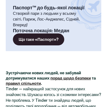
Паспорт™ до будь-якої локації
Створюй пари з людьми у всьому
світі. Париж, Лос-Анджелес, Сідней.
Вперед!
Поточна локація
:
Медан
Що таке «Паспорт»?
Зустрічаючи нових людей, не забувай
дотримуватися наших
порад щодо безпеки
та
правил спільноти
.
Tinder — найкращий застосунок для нових
знайомств. Шукаєш когось зі схожими інтересами?
Не проблема. У Tinder ти знайдеш людей, що
поділяють твої вподобання — від автомобільних