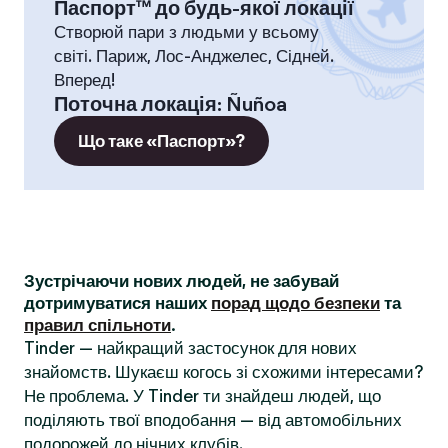
Паспорт™ до будь-якої локації
Створюй пари з людьми у всьому
світі. Париж, Лос-Анджелес, Сідней.
Вперед!
Поточна локація
:
Ñuñoa
Що таке «Паспорт»?
Зустрічаючи нових людей, не забувай
дотримуватися наших
порад щодо безпеки
та
правил спільноти
.
Tinder — найкращий застосунок для нових
знайомств. Шукаєш когось зі схожими інтересами?
Не проблема. У Tinder ти знайдеш людей, що
поділяють твої вподобання — від автомобільних
подорожей до нічних клубів.