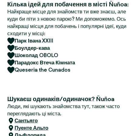
Кілька ідей для побачення в місті Ñuñoa:
r
Найкраще місце для знайомств ти вже знаєш, але
куди би піти з новою парою? Ми допоможемо. Ось
найкращі місця для побачень і популярні ідеї, куди
сходити у місці:
Парк Івана XXIII
Боулдер-кава
Шоколад OBOLO
Парадокс Втеча Кімната
Queseria the Cunados
Шукаєш одинаків/одиначок? Ñuñoa
Люди, які шукають знайомства тут, також часто
переглядають ці міста.
Сантьяго
Пуенте Альто
Ла-Флорида