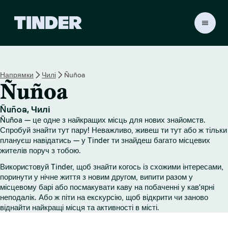
Г
о
л
о
в
Напрямки
Чилі
Ñuñoa
н
Ñuñoa
а
с
т
Ñuñoa, Чилі
о
Ñuñoa — це одне з найкращих місць для нових знайомств.
р
Спробуй знайти тут пару! Неважливо, живеш ти тут або ж тільки
і
плануєш навідатись — у Tinder ти знайдеш багато місцевих
жителів поруч з тобою.
н
к
Використовуй Tinder, щоб знайти когось із схожими інтересами,
а
поринути у нічне життя з новим другом, випити разом у
T
місцевому барі або посмакувати каву на побаченні у кав'ярні
i
неподалік. Або ж піти на екскурсію, щоб відкрити чи заново
n
віднайти найкращі місця та активності в місті.
d
e