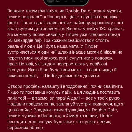
Завдяки таким функціям, як Double Date, режим музики,
режим астрології, «Паспорт», цілі стосунків і перевірка
фото, Tinder і далі залишається найпопулярнішим у світі
застосунком для знайомств. Він доступний у 190 країнах,
а з моменту появи свайпів у Tinder уже створено понад
55 мільярдів пар. І за кожним знайомством стоять
реальні люди. Це і була наша мета. У Tinder
зустрічаються люди, чиї шляхи інакше могли б ніколи не
перетнутися: нові закоханості, супутники в подорож,
прості історії, які згодом переростають у серйозні
стосунки. Якою б не була твоя мета — і навіть якщо її
поки що немає, — Tinder допоможе її досягти.
Створи профіль, налаштуй вподобання і почни свайпити.
Якщо ти поставиш комусь лайк, а ця людина поставить
лайк тобі — вітаємо, ви пара! А далі — все у твоїх руках.
Надішли повідомлення, заплануй зустріч, подивися, що з
цього вийде. Завдяки таким функціям, як Double Date,
режим музики, «Паспорт», «Хімія» та іншим, Tinder
підходить для пошуку будь-яких стосунків: легких,
серйозних абощо.