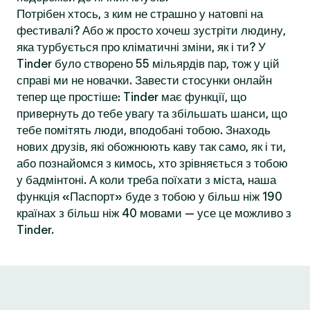
Потрібен хтось, з ким не страшно у натовпі на
фестивалі? Або ж просто хочеш зустріти людину,
яка турбується про кліматичні зміни, як і ти? У
Tinder було створено 55 мільярдів пар, тож у цій
справі ми не новачки. Завести стосунки онлайн
тепер ще простіше: Tinder має функції, що
привернуть до тебе увагу та збільшать шанси, що
тебе помітять люди, вподобані тобою. Знаходь
нових друзів, які обожнюють каву так само, як і ти,
або познайомся з кимось, хто зрівняється з тобою
у бадмінтоні. А коли треба поїхати з міста, наша
функція «Паспорт» буде з тобою у більш ніж 190
країнах з більш ніж 40 мовами — усе це можливо з
Tinder.