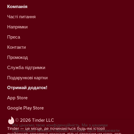
Компанія
Часті питання
Напрямки
Преса
Контакти
Промокод
Служба підтримки
Подарункові картки
Отримай додаток!
App Store
Google Play Store
© 2026 Tinder LLC
Ми цінуємо твою конфіденційність. Ми з нашими
Tinder — це місце, де починаються будь-які історії
партнерами використовуємо трекери, щоб вимірювати
знайомств: справжнє кохання, вільні стосунки чи щось геть