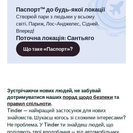
Паспорт™ до будь-якої локації
Створюй пари з людьми у всьому
світі. Париж, Лос-Анджелес, Сідней.
Вперед!
Поточна локація
:
Сантьяго
Що таке «Паспорт»?
Зустрічаючи нових людей, не забувай
дотримуватися наших
порад щодо безпеки
та
правил спільноти
.
Tinder — найкращий застосунок для нових
знайомств. Шукаєш когось зі схожими інтересами?
Не проблема. У Tinder ти знайдеш людей, що
поділяють твої вподобання — від автомобільних