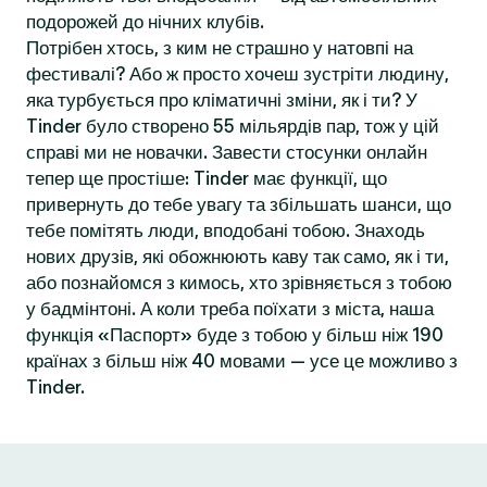
подорожей до нічних клубів.
Потрібен хтось, з ким не страшно у натовпі на
фестивалі? Або ж просто хочеш зустріти людину,
яка турбується про кліматичні зміни, як і ти? У
Tinder було створено 55 мільярдів пар, тож у цій
справі ми не новачки. Завести стосунки онлайн
тепер ще простіше: Tinder має функції, що
привернуть до тебе увагу та збільшать шанси, що
тебе помітять люди, вподобані тобою. Знаходь
нових друзів, які обожнюють каву так само, як і ти,
або познайомся з кимось, хто зрівняється з тобою
у бадмінтоні. А коли треба поїхати з міста, наша
функція «Паспорт» буде з тобою у більш ніж 190
країнах з більш ніж 40 мовами — усе це можливо з
Tinder.