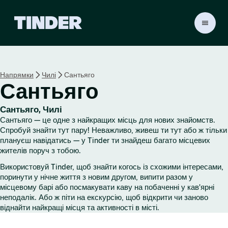
Г
о
л
о
в
Напрямки
Чилі
Сантьяго
н
Сантьяго
а
с
т
Сантьяго, Чилі
о
Сантьяго — це одне з найкращих місць для нових знайомств.
р
Спробуй знайти тут пару! Неважливо, живеш ти тут або ж тільки
і
плануєш навідатись — у Tinder ти знайдеш багато місцевих
жителів поруч з тобою.
н
к
Використовуй Tinder, щоб знайти когось із схожими інтересами,
а
поринути у нічне життя з новим другом, випити разом у
T
місцевому барі або посмакувати каву на побаченні у кав'ярні
i
неподалік. Або ж піти на екскурсію, щоб відкрити чи заново
n
віднайти найкращі місця та активності в місті.
d
e