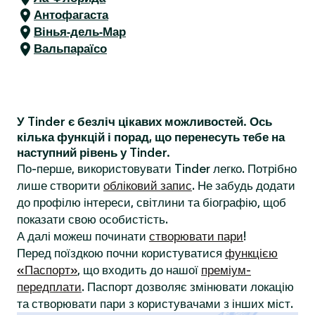
Антофагаста
Вінья-дель-Мар
Вальпараїсо
У Tinder є безліч цікавих можливостей. Ось
кілька функцій і порад, що перенесуть тебе на
наступний рівень у Tinder.
По-перше, використовувати Tinder легко. Потрібно
лише створити
обліковий запис
. Не забудь додати
до профілю інтереси, світлини та біографію, щоб
показати свою особистість.
А далі можеш починати
створювати пари
!
Перед поїздкою почни користуватися
функцією
«Паспорт»
, що входить до нашої
преміум-
передплати
. Паспорт дозволяє змінювати локацію
та створювати пари з користувачами з інших міст.