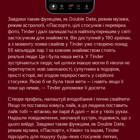
Завдяки таким функціям, як Double Date, режим музики,
режим астрології, «Паспорт», цілі стосунків і перевірка
фото, Tinder і далі залишається найпопулярнішим у світі
застосунком для знайомств. Він доступний у 190 країнах,
а з моменту появи свайпів у Tinder уже створено понад
55 мільярдів пар. І за кожним знайомством стоять
реальні люди. Це і була наша мета. У Tinder
зустрічаються люди, чиї шляхи інакше могли б ніколи не
перетнутися: нові закоханості, супутники в подорож,
прості історії, які згодом переростають у серйозні
стосунки. Якою б не була твоя мета — і навіть якщо її
поки що немає, — Tinder допоможе її досягти.
Створи профіль, налаштуй вподобання і почни свайпити.
Якщо ти поставиш комусь лайк, а ця людина поставить
лайк тобі — вітаємо, ви пара! А далі — все у твоїх руках.
Надішли повідомлення, заплануй зустріч, подивися, що з
цього вийде. Завдяки таким функціям, як Double Date,
режим музики, «Паспорт», «Хімія» та іншим, Tinder
підходить для пошуку будь-яких стосунків: легких,