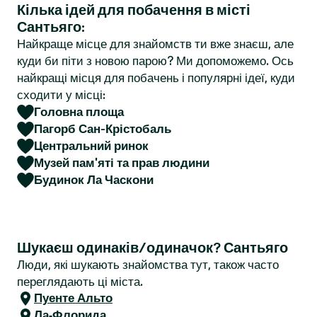
Кілька ідей для побачення в місті
r
Сантьяго:
Найкраще місце для знайомств ти вже знаєш, але
куди би піти з новою парою? Ми допоможемо. Ось
найкращі місця для побачень і популярні ідеї, куди
сходити у місці:
Головна площа
Пагорб Сан-Крістобаль
Центральний ринок
Музей пам'яті та прав людини
Будинок Ла Часкони
Шукаєш одинаків/одиначок? Сантьяго
Люди, які шукають знайомства тут, також часто
переглядають ці міста.
Пуенте Альто
Ла-Флорида