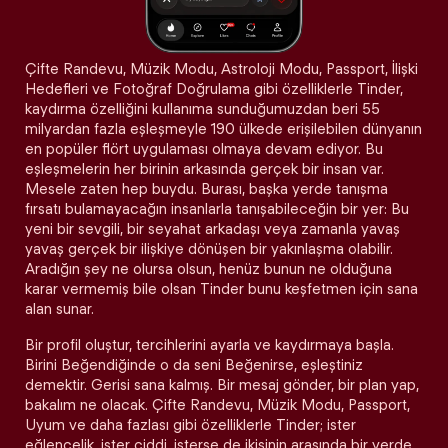
Çifte Randevu, Müzik Modu, Astroloji Modu, Passport, İlişki
Hedefleri ve Fotoğraf Doğrulama gibi özelliklerle Tinder,
kaydırma özelliğini kullanıma sunduğumuzdan beri 55
milyardan fazla eşleşmeyle 190 ülkede erişilebilen dünyanın
en popüler flört uygulaması olmaya devam ediyor. Bu
eşleşmelerin her birinin arkasında gerçek bir insan var.
Mesele zaten hep buydu. Burası, başka yerde tanışma
fırsatı bulamayacağın insanlarla tanışabileceğin bir yer: Bu
yeni bir sevgili, bir seyahat arkadaşı veya zamanla yavaş
yavaş gerçek bir ilişkiye dönüşen bir yakınlaşma olabilir.
Aradığın şey ne olursa olsun, henüz bunun ne olduğuna
karar vermemiş bile olsan Tinder bunu keşfetmen için sana
alan sunar.
Bir profil oluştur, tercihlerini ayarla ve kaydırmaya başla.
Birini Beğendiğinde o da seni Beğenirse, eşleştiniz
demektir. Gerisi sana kalmış. Bir mesaj gönder, bir plan yap,
bakalım ne olacak. Çifte Randevu, Müzik Modu, Passport,
Uyum ve daha fazlası gibi özelliklerle Tinder; ister
eğlencelik, ister ciddi, isterse de ikisinin arasında bir yerde