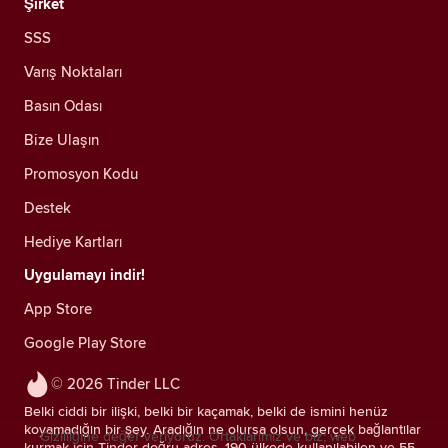
Şirket
SSS
Varış Noktaları
Basın Odası
Bize Ulaşın
Promosyon Kodu
Destek
Hediye Kartları
Uygulamayı indir!
App Store
Google Play Store
© 2026 Tinder LLC
Belki ciddi bir ilişki, belki bir kaçamak, belki de ismini henüz
koyamadığın bir şey. Aradığın ne olursa olsun, gerçek bağlantılar
Gizliliğine değer veriyoruz. Ortaklarımız ve biz; web
kurmak için Tinder doğru adres. 190 ülkede kullanılabilen ve 55