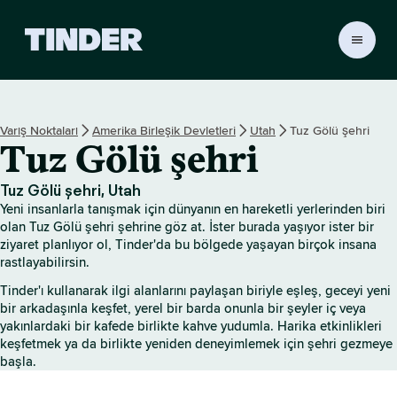
T
i
n
d
e
Varış Noktaları
Amerika Birleşik Devletleri
Utah
Tuz Gölü şehri
r
Tuz Gölü şehri
A
n
a
Tuz Gölü şehri, Utah
S
Yeni insanlarla tanışmak için dünyanın en hareketli yerlerinden biri
a
olan Tuz Gölü şehri şehrine göz at. İster burada yaşıyor ister bir
y
ziyaret planlıyor ol, Tinder'da bu bölgede yaşayan birçok insana
rastlayabilirsin.
f
a
Tinder'ı kullanarak ilgi alanlarını paylaşan biriyle eşleş, geceyi yeni
bir arkadaşınla keşfet, yerel bir barda onunla bir şeyler iç veya
yakınlardaki bir kafede birlikte kahve yudumla. Harika etkinlikleri
keşfetmek ya da birlikte yeniden deneyimlemek için şehri gezmeye
başla.