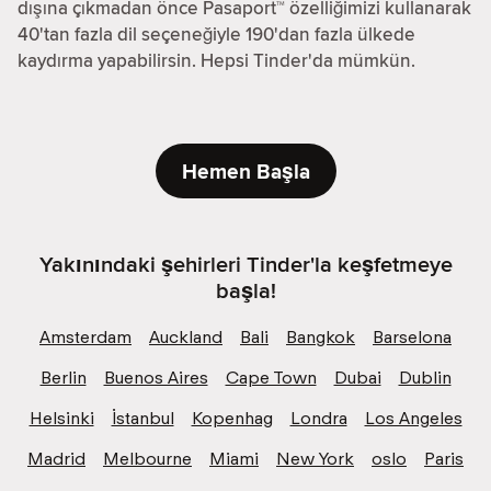
dışına çıkmadan önce Pasaport™ özelliğimizi kullanarak
40'tan fazla dil seçeneğiyle 190'dan fazla ülkede
kaydırma yapabilirsin. Hepsi Tinder'da mümkün.
Hemen Başla
Yakınındaki şehirleri Tinder'la keşfetmeye
başla!
Amsterdam
Auckland
Bali
Bangkok
Barselona
Berlin
Buenos Aires
Cape Town
Dubai
Dublin
Helsinki
İstanbul
Kopenhag
Londra
Los Angeles
Madrid
Melbourne
Miami
New York
oslo
Paris