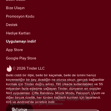
Bize Ulaşın
Promosyon Kodu
Destek
Hediye Kartları
Uygulamayı indir!
App Store
Google Play Store
© 2026 Tinder LLC
Belki ciddi bir ilişki, belki bir kaçamak, belki de ismini henüz
koyamadığın bir şey. Aradığın ne olursa olsun, gerçek bağlantılar
Gizliliğine değer veriyoruz. Ortaklarımız ve biz; web
kurmak için Tinder doğru adres. 190 ülkede kullanılabilen ve 55
sitemizin kitlesini ölçmek, sana özel teklifler sunmak ve
milyardan fazla eşleşme sağlayan Tinder, dünyanın en popüler
kendi Tinder pazarlama operasyonlarımızı geliştirmek için
flört uygulaması. Çifte Randevu, Müzik Modu, Passport, Uyum ve
izleyicilerden faydalanıyoruz.
Kullandığımız çerezler ve
diğer birçok özellik, her türden bağlantı kurman için tasarlandı.
sağlayıcılar hakkında daha fazla bilgi.
İstediğin zaman
iOS ve Android'de ücretsiz indir.
ayarlardan onayını geri çekebilirsin.
Türkçe