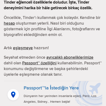
Tinder eğlenceli özelliklerle doludur. İşte, Tinder
deneyimini harika bir hâle getirecek birkaç özellik.
Öncelikle, Tinder'ı kullanmak çok kolaydır. Kendine bir
hesap
oluşturman yeterli. Nasıl biri olduğunu
göstermek için profiline İlgi Alanlarını, fotoğraflarını ve
biyografini eklediğinden emin ol.
Artık
eşleşmeye
hazırsın!
Seyahat etmeden önce
ayrıcalıklı aboneliklerimize
dahil olan
Passport™ özelliğini
kullanabilirsin. Passport™
konumunu değiştirmene ve başka şehirlerdeki
üyelerle eşleşmene olanak tanır.
Passport™'la İstediğin Yere
Dünyanın her yerinden insanlarla eşleş. Paris, Los
Angeles, Sidney... Hemen başla!