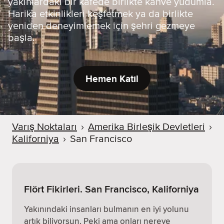
yakınlardaki bir kafede birlikte kahve yudumla.
Harika etkinlikleri keşfetmek ya da birlikte
yeniden deneyimlemek için şehri gezmeye
başla.
Hemen Katıl
Varış Noktaları
›
Amerika Birleşik Devletleri
›
Kaliforniya
›
San Francisco
Flört Fikirleri. San Francisco, Kaliforniya
Yakınındaki insanları bulmanın en iyi yolunu
artık biliyorsun. Peki ama onları nereye