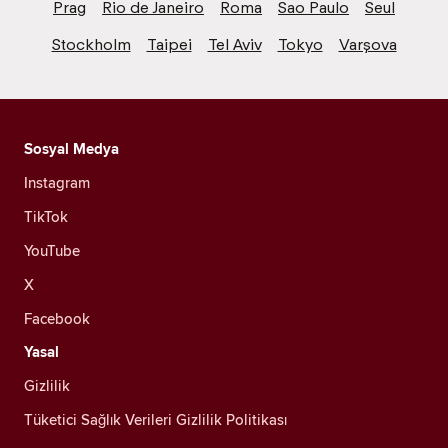
Prag
Rio de Janeiro
Roma
Sao Paulo
Seul
Stockholm
Taipei
Tel Aviv
Tokyo
Varşova
Sosyal Medya
Instagram
TikTok
YouTube
X
Facebook
Yasal
Gizlilik
Tüketici Sağlık Verileri Gizlilik Politikası