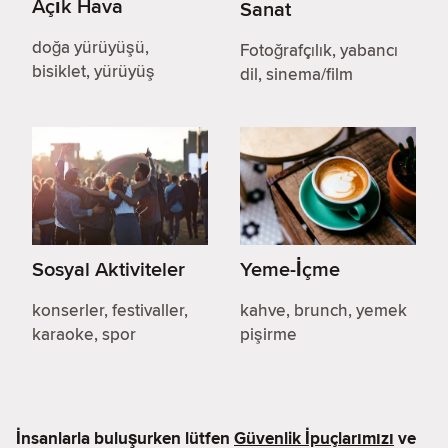
Açık Hava
Sanat
doğa yürüyüşü,
Fotoğrafçılık, yabancı
bisiklet, yürüyüş
dil, sinema/film
Sosyal Aktiviteler
Yeme-İçme
konserler, festivaller,
kahve, brunch, yemek
karaoke, spor
pişirme
İnsanlarla buluşurken lütfen
Güvenlik İpuçlarımızı
ve