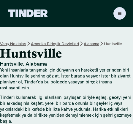
T
i
n
d
e
Varış Noktaları
Amerika Birleşik Devletleri
Alabama
Huntsville
r
Huntsville
A
n
a
Huntsville, Alabama
S
Yeni insanlarla tanışmak için dünyanın en hareketli yerlerinden biri
a
olan Huntsville şehrine göz at. İster burada yaşıyor ister bir ziyaret
y
planlıyor ol, Tinder'da bu bölgede yaşayan birçok insana
rastlayabilirsin.
f
a
Tinder'ı kullanarak ilgi alanlarını paylaşan biriyle eşleş, geceyi yeni
bir arkadaşınla keşfet, yerel bir barda onunla bir şeyler iç veya
yakınlardaki bir kafede birlikte kahve yudumla. Harika etkinlikleri
keşfetmek ya da birlikte yeniden deneyimlemek için şehri gezmeye
başla.