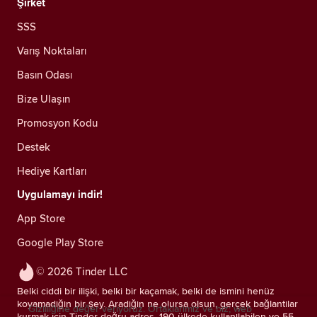
Şirket
SSS
Varış Noktaları
Basın Odası
Bize Ulaşın
Promosyon Kodu
Destek
Hediye Kartları
Uygulamayı indir!
App Store
Google Play Store
© 2026 Tinder LLC
Belki ciddi bir ilişki, belki bir kaçamak, belki de ismini henüz
koyamadığın bir şey. Aradığın ne olursa olsun, gerçek bağlantılar
Gizliliğine değer veriyoruz. Ortaklarımız ve biz; web
kurmak için Tinder doğru adres. 190 ülkede kullanılabilen ve 55