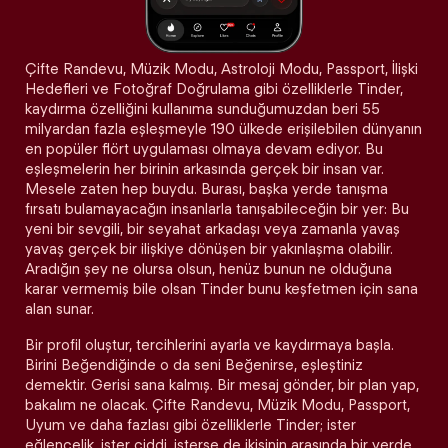
Çifte Randevu, Müzik Modu, Astroloji Modu, Passport, İlişki
Hedefleri ve Fotoğraf Doğrulama gibi özelliklerle Tinder,
kaydırma özelliğini kullanıma sunduğumuzdan beri 55
milyardan fazla eşleşmeyle 190 ülkede erişilebilen dünyanın
en popüler flört uygulaması olmaya devam ediyor. Bu
eşleşmelerin her birinin arkasında gerçek bir insan var.
Mesele zaten hep buydu. Burası, başka yerde tanışma
fırsatı bulamayacağın insanlarla tanışabileceğin bir yer: Bu
yeni bir sevgili, bir seyahat arkadaşı veya zamanla yavaş
yavaş gerçek bir ilişkiye dönüşen bir yakınlaşma olabilir.
Aradığın şey ne olursa olsun, henüz bunun ne olduğuna
karar vermemiş bile olsan Tinder bunu keşfetmen için sana
alan sunar.
Bir profil oluştur, tercihlerini ayarla ve kaydırmaya başla.
Birini Beğendiğinde o da seni Beğenirse, eşleştiniz
demektir. Gerisi sana kalmış. Bir mesaj gönder, bir plan yap,
bakalım ne olacak. Çifte Randevu, Müzik Modu, Passport,
Uyum ve daha fazlası gibi özelliklerle Tinder; ister
eğlencelik, ister ciddi, isterse de ikisinin arasında bir yerde