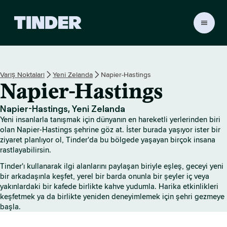
T
i
n
d
e
Varış Noktaları
Yeni Zelanda
Napier-Hastings
r
Napier-Hastings
A
n
a
Napier-Hastings, Yeni Zelanda
S
Yeni insanlarla tanışmak için dünyanın en hareketli yerlerinden biri
a
olan Napier-Hastings şehrine göz at. İster burada yaşıyor ister bir
y
ziyaret planlıyor ol, Tinder'da bu bölgede yaşayan birçok insana
rastlayabilirsin.
f
a
Tinder'ı kullanarak ilgi alanlarını paylaşan biriyle eşleş, geceyi yeni
bir arkadaşınla keşfet, yerel bir barda onunla bir şeyler iç veya
yakınlardaki bir kafede birlikte kahve yudumla. Harika etkinlikleri
keşfetmek ya da birlikte yeniden deneyimlemek için şehri gezmeye
başla.