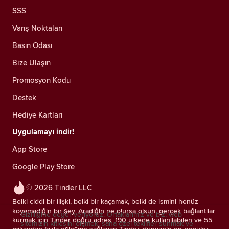
SSS
Varış Noktaları
Basın Odası
Bize Ulaşın
Promosyon Kodu
Destek
Hediye Kartları
Uygulamayı indir!
App Store
Google Play Store
© 2026 Tinder LLC
Belki ciddi bir ilişki, belki bir kaçamak, belki de ismini henüz
koyamadığın bir şey. Aradığın ne olursa olsun, gerçek bağlantılar
Gizliliğine değer veriyoruz. Ortaklarımız ve biz; web
kurmak için Tinder doğru adres. 190 ülkede kullanılabilen ve 55
sitemizin kitlesini ölçmek, sana özel teklifler sunmak ve
milyardan fazla eşleşme sağlayan Tinder, dünyanın en popüler