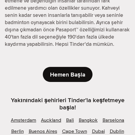
etmene ve beğendiğin insanlar tarafından fark
edilmene yardımcı olan özellikler sunuyor. Kahveyi
senin kadar seven insanlarla tanışabilir veya seninle
badminton oynayacak birini bulabilirsin. Ayrıca şehir
dışına çıkmadan önce Pasaport™ özelliğimizi kullanarak
40'tan fazla dil seçeneğiyle 190'dan fazla ülkede
kaydırma yapabilirsin. Hepsi Tinder'da mümkün.
Hemen Başla
Yakınındaki şehirleri Tinder'la keşfetmeye
başla!
Amsterdam
Auckland
Bali
Bangkok
Barselona
Berlin
Buenos Aires
Cape Town
Dubai
Dublin