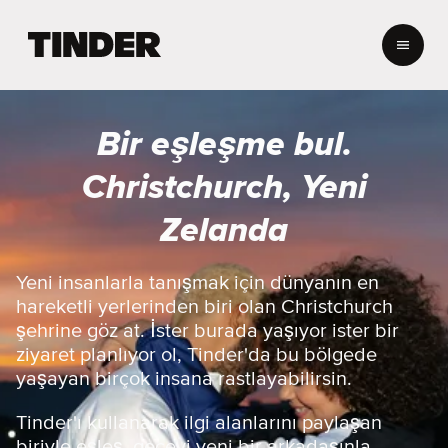
T
i
n
d
e
Bir eşleşme bul.
r
A
Christchurch, Yeni
n
a
Zelanda
S
a
y
Yeni insanlarla tanışmak için dünyanın en
f
hareketli yerlerinden biri olan Christchurch
a
şehrine göz at. İster burada yaşıyor ister bir
ziyaret planlıyor ol, Tinder'da bu bölgede
yaşayan birçok insana rastlayabilirsin.
Tinder'ı kullanarak ilgi alanlarını paylaşan
biriyle eşleş, geceyi yeni bir arkadaşınla