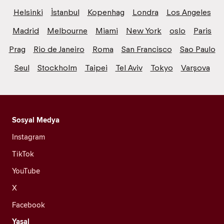
Helsinki
İstanbul
Kopenhag
Londra
Los Angeles
Madrid
Melbourne
Miami
New York
oslo
Paris
Prag
Rio de Janeiro
Roma
San Francisco
Sao Paulo
Seul
Stockholm
Taipei
Tel Aviv
Tokyo
Varşova
Sosyal Medya
Instagram
TikTok
YouTube
X
Facebook
Yasal