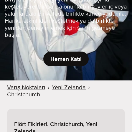
keşfet, yerel bir barda onunla bir şeyler iç veya
yakınlardaki bir kafede birlikte kahve yudumla.
Harika etkinlikleri keşfetmek ya da birlikte
yeniden deneyimlemek için şehri gezmeye
başla.
Hemen Katıl
Varış Noktaları
›
Yeni Zelanda
›
Christchurch
Flört Fikirleri. Christchurch, Yeni
Zelanda