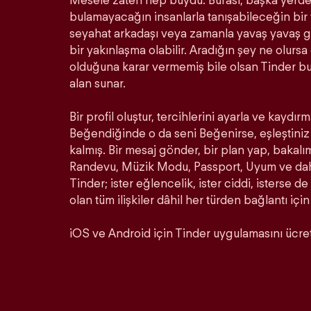
Mesele zaten hep buydu. Burası, başka yerde 
bulamayacağın insanlarla tanışabileceğin bir ye
seyahat arkadaşı veya zamanla yavaş yavaş ge
bir yakınlaşma olabilir. Aradığın şey ne olurs
olduğuna karar vermemiş bile olsan Tinder b
alan sunar.
Bir profil oluştur, tercihlerini ayarla ve kaydırm
Beğendiğinde o da seni Beğenirse, eşleştiniz 
kalmış. Bir mesaj gönder, bir plan yap, bakalı
Randevu, Müzik Modu, Passport, Uyum ve daha 
Tinder; ister eğlencelik, ister ciddi, isterse de
olan tüm ilişkiler dâhil her türden bağlantı için
iOS ve Android için Tinder uygulamasını ücrets