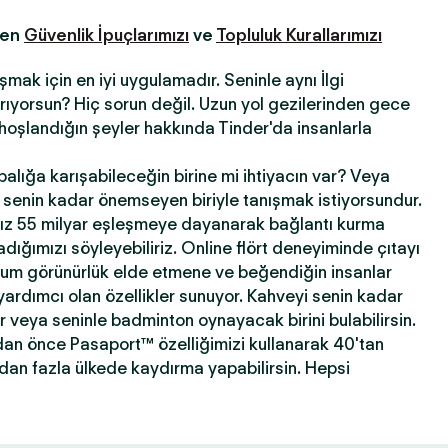
fen
Güvenlik İpuçlarımızı
ve
Topluluk Kurallarımızı
şmak için en iyi uygulamadır. Seninle aynı İlgi
 arıyorsun? Hiç sorun değil. Uzun yol gezilerinden gece
hoşlandığın şeyler hakkında Tinder'da insanlarla
abalığa karışabileceğin birine mi ihtiyacın var? Veya
ni senin kadar önemseyen biriyle tanışmak istiyorsundur.
ız 55 milyar eşleşmeye dayanarak bağlantı kurma
ığımızı söyleyebiliriz. Online flört deneyiminde çıtayı
mum görünürlük elde etmene ve beğendiğin insanlar
yardımcı olan özellikler sunuyor. Kahveyi senin kadar
ir veya seninle badminton oynayacak birini bulabilirsin.
dan önce Pasaport™ özelliğimizi kullanarak 40'tan
'dan fazla ülkede kaydırma yapabilirsin. Hepsi