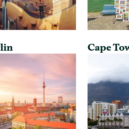
lin
Cape To