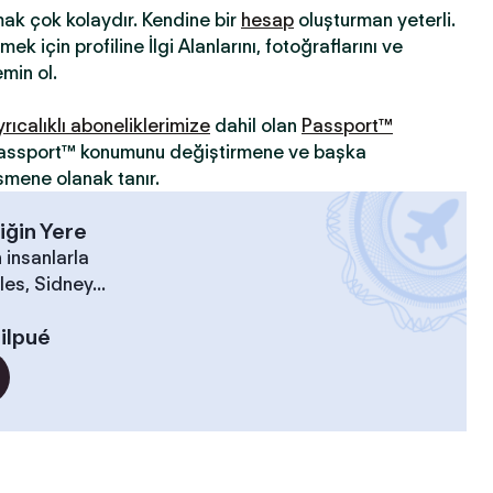
mak çok kolaydır. Kendine bir
hesap
oluşturman yeterli.
ek için profiline İlgi Alanlarını, fotoğraflarını ve
min ol.
yrıcalıklı aboneliklerimize
dahil olan
Passport™
 Passport™ konumunu değiştirmene ve başka
şmene olanak tanır.
iğin Yere
 insanlarla
es, Sidney...
ilpué