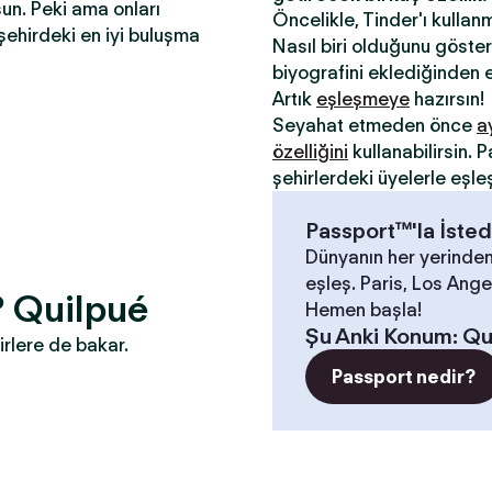
sun. Peki ama onları
Öncelikle, Tinder'ı kullan
şehirdeki en iyi buluşma
Nasıl biri olduğunu gösterm
biyografini eklediğinden e
Artık
eşleşmeye
hazırsın!
Seyahat etmeden önce
a
özelliğini
kullanabilirsin.
şehirlerdeki üyelerle eşle
Passport™'la İsted
Dünyanın her yerinden
eşleş. Paris, Los Angel
? Quilpué
Hemen başla!
Şu Anki Konum
:
Qu
irlere de bakar.
Passport nedir?