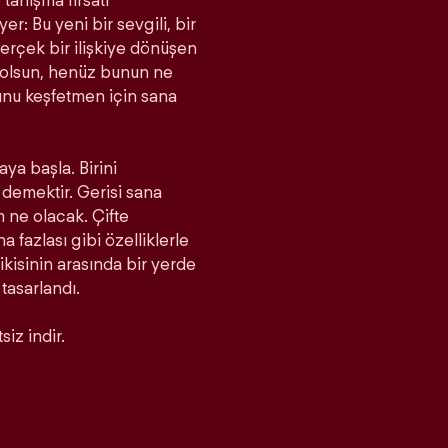
tanışma fırsatı
r: Bu yeni bir sevgili, bir
rçek bir ilişkiye dönüşen
a olsun, henüz bunun ne
unu keşfetmen için sana
aya başla. Birini
demektir. Gerisi sana
m ne olacak. Çifte
fazlası gibi özelliklerle
 ikisinin arasında bir yerde
 tasarlandı.
iz indir.