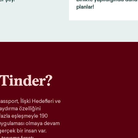
planlar!
Tinder?
ssport, İlişki Hedefleri ve
aydırma özelliğini
fazla eşleşmeyle 190
t uygulaması olmaya devam
gerçek bir insan var.