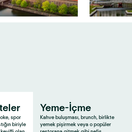
teler
Yeme-İçme
aoke, spor
Kahve buluşması, brunch, birlikte
tığın biriyle
yemek pişirmek veya o popüler
keyifli olan
restorana gitmek gibi nefis