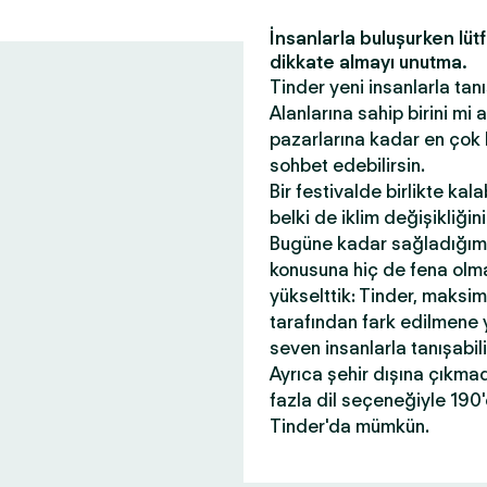
İnsanlarla buluşurken lüt
dikkate almayı unutma.
Tinder yeni insanlarla tanı
Alanlarına sahip birini mi
pazarlarına kadar en çok 
sohbet edebilirsin.
Bir festivalde birlikte kal
belki de iklim değişikliği
Bugüne kadar sağladığım
konusuna hiç de fena olmad
yükselttik: Tinder, maksi
tarafından fark edilmene 
seven insanlarla tanışabil
Ayrıca şehir dışına çıkma
fazla dil seçeneğiyle 190
Tinder'da mümkün.