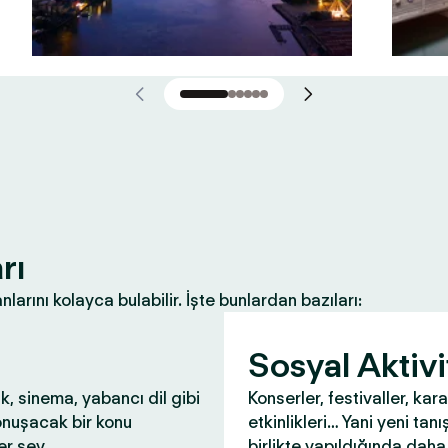
rı
nlarını kolayca bulabilir. İşte bunlardan bazıları:
Sosyal Aktivi
ık, sinema, yabancı dil gibi
Konserler, festivaller, kar
onuşacak bir konu
etkinlikleri… Yani yeni tanış
r şey.
birlikte yapıldığında daha 