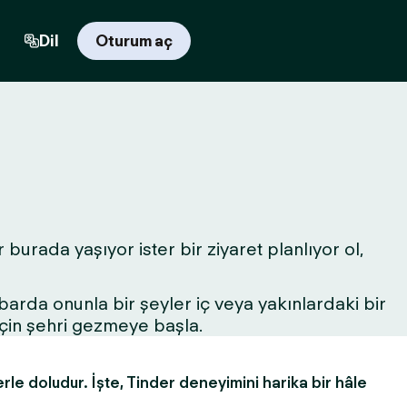
Dil
Oturum aç
 burada yaşıyor ister bir ziyaret planlıyor ol,
r barda onunla bir şeyler iç veya yakınlardaki bir
için şehri gezmeye başla.
erle doludur. İşte, Tinder deneyimini harika bir hâle