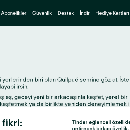
Abonelikler
Güvenlik
Destek
İndir
Hediye Kartları
 yerlerinden biri olan Quilpué şehrine göz at. İster
yabilirsin.
 eşleş, geceyi yeni bir arkadaşınla keşfet, yerel bi
ri keşfetmek ya da birlikte yeniden deneyimlemek 
fikri:
Tinder eğlenceli özellikl
getirecek birkaç özellik.