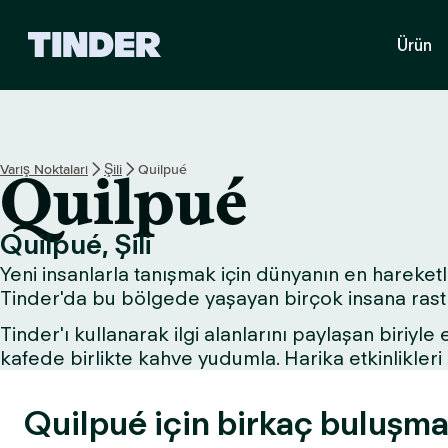
T
Ürün
i
n
d
e
r
A
Varış Noktaları
Şili
Quilpué
Quilpué
n
a
S
Quilpué, Şili
a
Yeni insanlarla tanışmak için dünyanın en hareketli
y
f
Tinder'da bu bölgede yaşayan birçok insana rastla
a
Tinder'ı kullanarak ilgi alanlarını paylaşan biriyle
kafede birlikte kahve yudumla. Harika etkinlikle
Quilpué için birkaç buluşma 