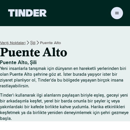
T
i
n
d
e
Varış Noktaları
Şili
Puente Alto
r
Puente Alto
A
n
a
Puente Alto, Şili
S
Yeni insanlarla tanışmak için dünyanın en hareketli yerlerinden biri
a
olan Puente Alto şehrine göz at. İster burada yaşıyor ister bir
y
ziyaret planlıyor ol, Tinder'da bu bölgede yaşayan birçok insana
rastlayabilirsin.
f
a
Tinder'ı kullanarak ilgi alanlarını paylaşan biriyle eşleş, geceyi yeni
bir arkadaşınla keşfet, yerel bir barda onunla bir şeyler iç veya
yakınlardaki bir kafede birlikte kahve yudumla. Harika etkinlikleri
keşfetmek ya da birlikte yeniden deneyimlemek için şehri gezmeye
başla.