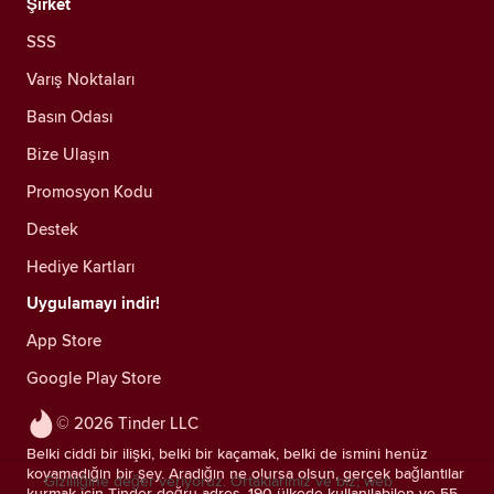
Şirket
SSS
Varış Noktaları
Basın Odası
Bize Ulaşın
Promosyon Kodu
Destek
Hediye Kartları
Uygulamayı indir!
App Store
Google Play Store
© 2026 Tinder LLC
Belki ciddi bir ilişki, belki bir kaçamak, belki de ismini henüz
koyamadığın bir şey. Aradığın ne olursa olsun, gerçek bağlantılar
Gizliliğine değer veriyoruz. Ortaklarımız ve biz; web
kurmak için Tinder doğru adres. 190 ülkede kullanılabilen ve 55