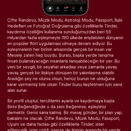
Çifte Randevu, Müzik Modu, Astroloji Modu, Passport, İlişki
Hedefleri ve Fotoğraf Doğrulama gibi özelliklerle Tinder,
kaydırma özelliğini kullanıma sunduğumuzdan beri 55
milyardan fazla eşleşmeyle 190 ülkede erişilebilen dünyanın
en popüler flört uygulaması olmaya devam ediyor. Bu
eşleşmelerin her birinin arkasında gerçek bir insan var.
Mesele zaten hep buydu. Burası, başka yerde tanışma
fırsatı bulamayacağın insanlarla tanışabileceğin bir yer: Bu
yeni bir sevgili, bir seyahat arkadaşı veya zamanla yavaş
yavaş gerçek bir ilişkiye dönüşen bir yakınlaşma olabilir.
Aradığın şey ne olursa olsun, henüz bunun ne olduğuna
karar vermemiş bile olsan Tinder bunu keşfetmen için sana
alan sunar.
Bir profil oluştur, tercihlerini ayarla ve kaydırmaya başla.
Birini Beğendiğinde o da seni Beğenirse, eşleştiniz
demektir. Gerisi sana kalmış. Bir mesaj gönder, bir plan yap,
bakalım ne olacak. Çifte Randevu, Müzik Modu, Passport,
Uyum ve daha fazlası gibi özelliklerle Tinder; ister
eğlencelik, ister ciddi, isterse de ikisinin arasında bir yerde