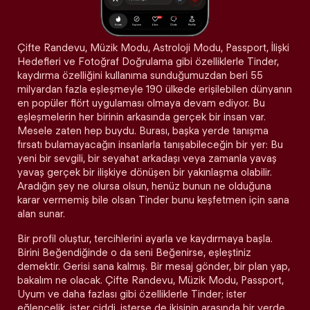
Çifte Randevu, Müzik Modu, Astroloji Modu, Passport, İlişki
Hedefleri ve Fotoğraf Doğrulama gibi özelliklerle Tinder,
kaydırma özelliğini kullanıma sunduğumuzdan beri 55
milyardan fazla eşleşmeyle 190 ülkede erişilebilen dünyanın
en popüler flört uygulaması olmaya devam ediyor. Bu
eşleşmelerin her birinin arkasında gerçek bir insan var.
Mesele zaten hep buydu. Burası, başka yerde tanışma
fırsatı bulamayacağın insanlarla tanışabileceğin bir yer: Bu
yeni bir sevgili, bir seyahat arkadaşı veya zamanla yavaş
yavaş gerçek bir ilişkiye dönüşen bir yakınlaşma olabilir.
Aradığın şey ne olursa olsun, henüz bunun ne olduğuna
karar vermemiş bile olsan Tinder bunu keşfetmen için sana
alan sunar.
Bir profil oluştur, tercihlerini ayarla ve kaydırmaya başla.
Birini Beğendiğinde o da seni Beğenirse, eşleştiniz
demektir. Gerisi sana kalmış. Bir mesaj gönder, bir plan yap,
bakalım ne olacak. Çifte Randevu, Müzik Modu, Passport,
Uyum ve daha fazlası gibi özelliklerle Tinder; ister
eğlencelik, ister ciddi, isterse de ikisinin arasında bir yerde