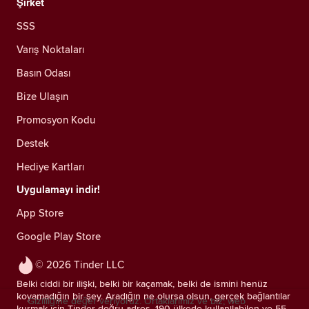
Şirket
SSS
Varış Noktaları
Basın Odası
Bize Ulaşın
Promosyon Kodu
Destek
Hediye Kartları
Uygulamayı indir!
App Store
Google Play Store
© 2026 Tinder LLC
Belki ciddi bir ilişki, belki bir kaçamak, belki de ismini henüz
koyamadığın bir şey. Aradığın ne olursa olsun, gerçek bağlantılar
Gizliliğine değer veriyoruz. Ortaklarımız ve biz; web
kurmak için Tinder doğru adres. 190 ülkede kullanılabilen ve 55