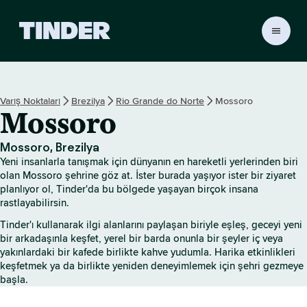
T
i
n
d
e
Varış Noktaları
Brezilya
Rio Grande do Norte
Mossoro
r
Mossoro
A
n
a
Mossoro, Brezilya
S
Yeni insanlarla tanışmak için dünyanın en hareketli yerlerinden biri
a
olan Mossoro şehrine göz at. İster burada yaşıyor ister bir ziyaret
y
planlıyor ol, Tinder'da bu bölgede yaşayan birçok insana
rastlayabilirsin.
f
a
Tinder'ı kullanarak ilgi alanlarını paylaşan biriyle eşleş, geceyi yeni
bir arkadaşınla keşfet, yerel bir barda onunla bir şeyler iç veya
yakınlardaki bir kafede birlikte kahve yudumla. Harika etkinlikleri
keşfetmek ya da birlikte yeniden deneyimlemek için şehri gezmeye
başla.