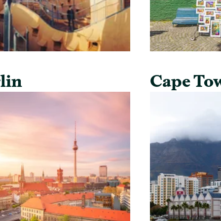
lin
Cape To