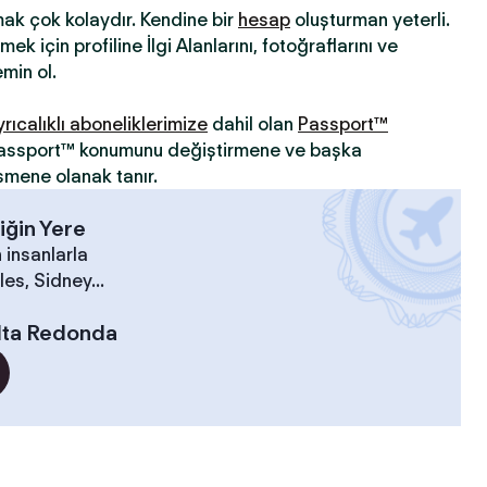
mak çok kolaydır. Kendine bir
hesap
oluşturman yeterli.
ek için profiline İlgi Alanlarını, fotoğraflarını ve
min ol.
yrıcalıklı aboneliklerimize
dahil olan
Passport™
 Passport™ konumunu değiştirmene ve başka
şmene olanak tanır.
iğin Yere
 insanlarla
es, Sidney...
lta Redonda