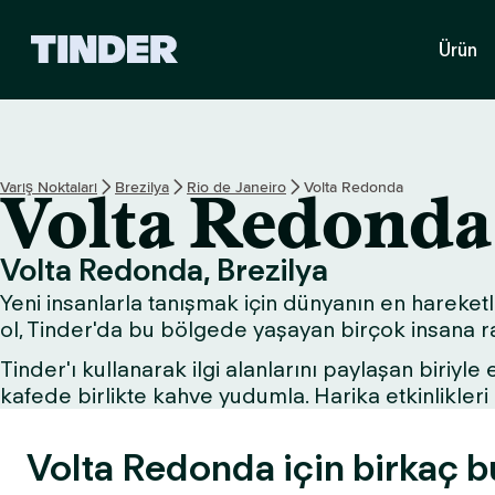
T
Ürün
i
n
d
e
r
A
Varış Noktaları
Brezilya
Rio de Janeiro
Volta Redonda
Volta Redonda
n
a
S
Volta Redonda, Brezilya
a
Yeni insanlarla tanışmak için dünyanın en hareketli
y
f
ol, Tinder'da bu bölgede yaşayan birçok insana ras
a
Tinder'ı kullanarak ilgi alanlarını paylaşan biriyle
kafede birlikte kahve yudumla. Harika etkinlikle
Volta Redonda için birkaç bu