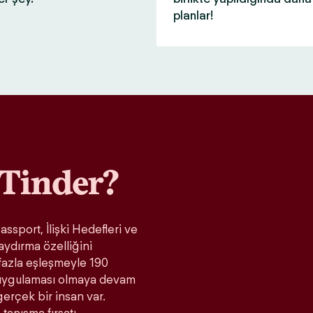
planlar!
Tinder?
ssport, İlişki Hedefleri ve
aydırma özelliğini
fazla eşleşmeyle 190
t uygulaması olmaya devam
gerçek bir insan var.