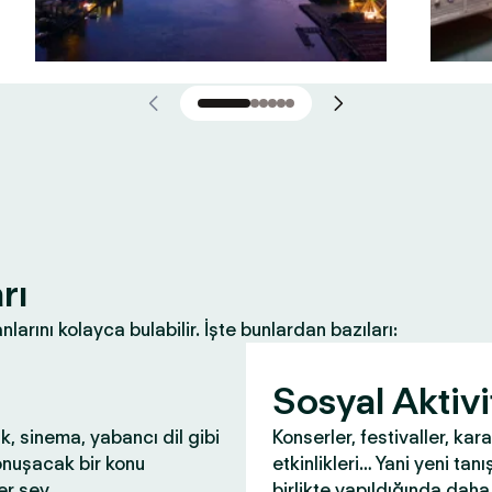
rı
nlarını kolayca bulabilir. İşte bunlardan bazıları:
Sosyal Aktivi
ık, sinema, yabancı dil gibi
Konserler, festivaller, kar
onuşacak bir konu
etkinlikleri… Yani yeni tanış
r şey.
birlikte yapıldığında daha 