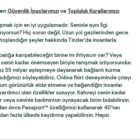
fen
Güvenlik İpuçlarımızı
ve
Topluluk Kurallarımızı
şmak için en iyi uygulamadır. Seninle aynı İlgi
 arıyorsun? Hiç sorun değil. Uzun yol gezilerinden gece
hoşlandığın şeyler hakkında Tinder'da insanlarla
abalığa karışabileceğin birine mi ihtiyacın var? Veya
ni senin kadar önemseyen biriyle tanışmak istiyorsundur.
ız 55 milyar eşleşmeye dayanarak bağlantı kurma
ığımızı söyleyebiliriz. Online flört deneyiminde çıtayı
mum görünürlük elde etmene ve beğendiğin insanlar
yardımcı olan özellikler sunuyor. Kahveyi senin kadar
ir veya seninle badminton oynayacak birini bulabilirsin.
dan önce Pasaport™ özelliğimizi kullanarak 40'tan
'dan fazla ülkede kaydırma yapabilirsin. Hepsi