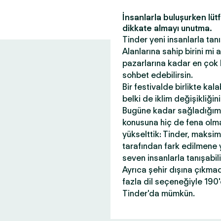
İnsanlarla buluşurken lüt
dikkate almayı unutma.
Tinder yeni insanlarla tanı
Alanlarına sahip birini mi
pazarlarına kadar en çok 
sohbet edebilirsin.
Bir festivalde birlikte kal
belki de iklim değişikliği
Bugüne kadar sağladığım
konusuna hiç de fena olmad
yükselttik: Tinder, maksi
tarafından fark edilmene 
seven insanlarla tanışabil
Ayrıca şehir dışına çıkma
fazla dil seçeneğiyle 190
Tinder'da mümkün.