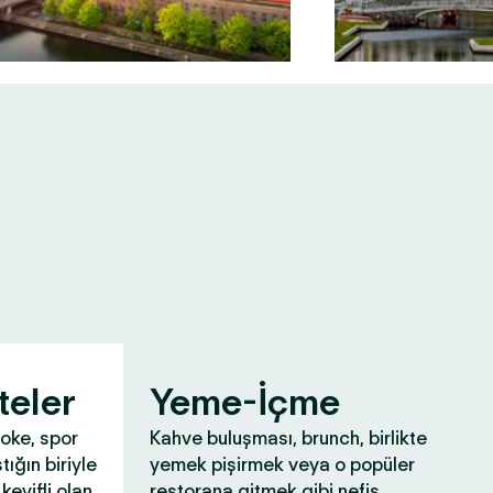
teler
Yeme-İçme
aoke, spor
Kahve buluşması, brunch, birlikte
tığın biriyle
yemek pişirmek veya o popüler
keyifli olan
restorana gitmek gibi nefis