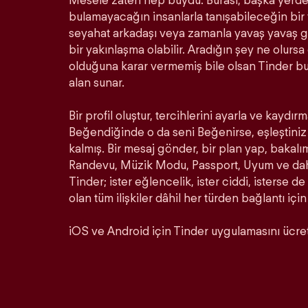
Mesele zaten hep buydu. Burası, başka yerde 
bulamayacağın insanlarla tanışabileceğin bir ye
seyahat arkadaşı veya zamanla yavaş yavaş ge
bir yakınlaşma olabilir. Aradığın şey ne olurs
olduğuna karar vermemiş bile olsan Tinder b
alan sunar.
Bir profil oluştur, tercihlerini ayarla ve kaydırm
Beğendiğinde o da seni Beğenirse, eşleştiniz 
kalmış. Bir mesaj gönder, bir plan yap, bakalı
Randevu, Müzik Modu, Passport, Uyum ve daha 
Tinder; ister eğlencelik, ister ciddi, isterse de
olan tüm ilişkiler dâhil her türden bağlantı için
iOS ve Android için Tinder uygulamasını ücrets