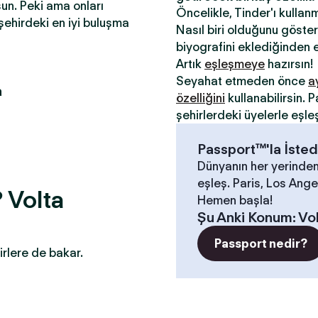
sun. Peki ama onları
Öncelikle, Tinder'ı kullan
şehirdeki en iyi buluşma
Nasıl biri olduğunu gösterm
biyografini eklediğinden e
Artık
eşleşmeye
hazırsın!
Seyahat etmeden önce
a
a
özelliğini
kullanabilirsin.
şehirlerdeki üyelerle eşle
Passport™'la İsted
Dünyanın her yerinden
eşleş. Paris, Los Angel
 Volta
Hemen başla!
Şu Anki Konum
:
Vo
Passport nedir?
irlere de bakar.