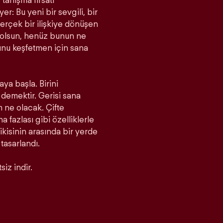
tanışma fırsatı
r: Bu yeni bir sevgili, bir
rçek bir ilişkiye dönüşen
a olsun, henüz bunun ne
unu keşfetmen için sana
aya başla. Birini
demektir. Gerisi sana
m ne olacak. Çifte
fazlası gibi özelliklerle
 ikisinin arasında bir yerde
 tasarlandı.
iz indir.