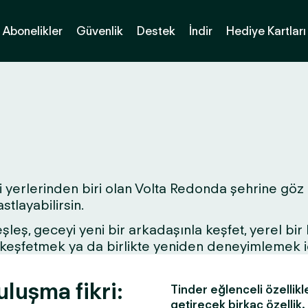
Abonelikler
Güvenlik
Destek
İndir
Hediye Kartları
 yerlerinden biri olan Volta Redonda şehrine göz at
tlayabilirsin.
 eşleş, geceyi yeni bir arkadaşınla keşfet, yerel bi
ri keşfetmek ya da birlikte yeniden deneyimlemek 
luşma fikri:
Tinder eğlenceli özellikl
getirecek birkaç özellik.