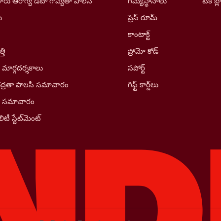
రు ఆరోగ్య డేటా గోప్యతా పాలసీ
గమ్యస్థానాలు
టెక్ బ్ల
ు
ప్రెస్ రూమ్
కాంటాక్ట్
తి
ప్రోమో కోడ్
 మార్గదర్శకాలు
సపోర్ట్
భద్రతా పాలసీ సమాచారం
గిఫ్ట్ కార్డ్‌లు
ీ సమాచారం
ిటీ స్టేట్‌మెంట్