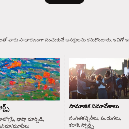
లతో వారు సాధారణంగా పంచుకునే ఆసక్తులను కనుగొంటారు. ఇవిగో ఇక
సామాజిక సమావేశాలు
ర్ట్స్
సంగీతకచ్చేరీలు, పండుగలు,
ోటోగ్రఫీ, భాషా మార్పిడి,
కరాకే, స్పోర్ట్స్
సినిమా/మూవీలు