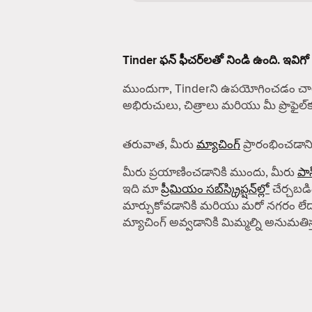
Tinder ఫన్ ఫీచర్‌లతో నిండి ఉంది. ఇవిగో
ముందుగా, Tinderని ఉపయోగించడం చాలా
అభిరుచులు, చిత్రాలు మరియు మీ ప్రొఫైల
తరువాత, మీరు
మ్యాచింగ్
ప్రారంభించడానిక
మీరు ప్రయాణించడానికి ముందు, మీరు
పాస
ఇది మా
ప్రీమియం సబ్‌స్క్రిప్షన్‌ల్లో
చేర్చబడిం
మార్చుకోవడానికి మరియు మరో నగరం లేద
మ్యాచింగ్ అవ్వడానికి మిమ్మల్ని అనుమతిస్