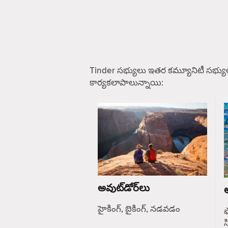
Tinder సభ్యులు ఇతర కమ్యూనిటీ సభ్యు
కార్యకలాపాలున్నాయి:
అవుట్‌డోర్‌లు
ఆ
హైకింగ్, బైకింగ్, నడవడం
ఫ