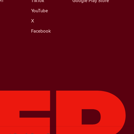
ాగ్
TikTok
Google Play Store
YouTube
X
Facebook