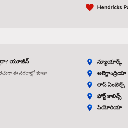
Hendricks P
్నారా? యూజీన్
న్యూయార్క్
అలెగ్జాండ్రియా
తరచుగా ఈ నగరాల్లో కూడా
లాస్ ఏంజెల్స్
ఫోర్ట్ కాలిన్స్
పియోరియా