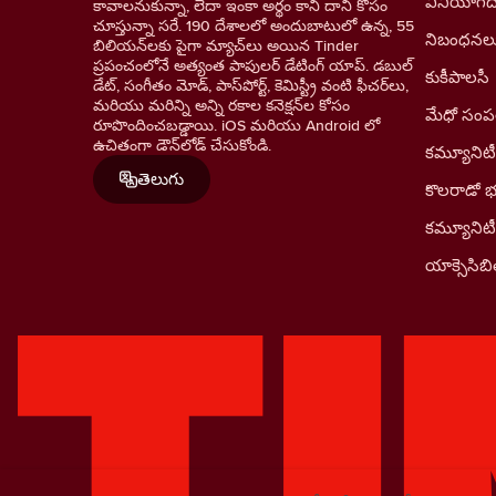
వినియోగదా
కావాలనుకున్నా, లేదా ఇంకా అర్థం కాని దాని కోసం
చూస్తున్నా సరే. 190 దేశాలలో అందుబాటులో ఉన్న, 55
నిబంధనల
బిలియన్‌లకు పైగా మ్యాచ్‌లు అయిన Tinder
ప్రపంచంలోనే అత్యంత పాపులర్ డేటింగ్ యాప్. డబుల్
కుకీపాలసీ
డేట్, సంగీతం మోడ్, పాస్‌పోర్ట్, కెమిస్ట్రీ వంటి ఫీచర్‌లు,
మరియు మరిన్ని అన్ని రకాల కనెక్షన్‌ల కోసం
మేధో సంపత్
రూపొందించబడ్డాయి. iOS మరియు Android లో
ఉచితంగా డౌన్‌లోడ్ చేసుకోండి.
కమ్యూనిటీ
తెలుగు
కొలరాడో 
కమ్యూనిట
యాక్సెసిబిల