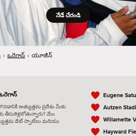
నేడే చేరండి
ు
›
ఒరెగాన్
›
యూజీన్
ఒరెగాన్
Eugene Satu
గొనడానికి అత్యుత్తమ ప్రదేశం మీకు
Autzen Stad
కు తీసుకెళ్లబోతున్నారు? మేం
Willamette V
యుత్తమ డేట్ స్పాట్‌లు మరియు
Hayward Fie