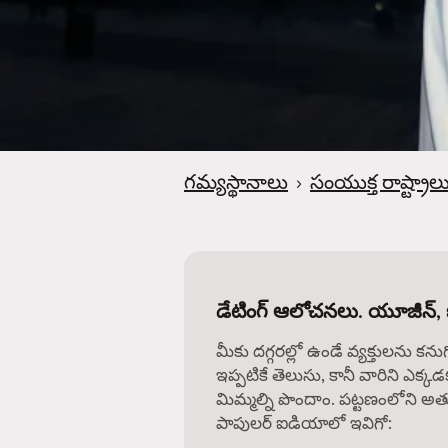
గమ్యస్థానాలు
›
సంయుక్త రాష్ట్రాల
డేటింగ్ ఆలోచనలు. యూజీన్, 
మీకు దగ్గరల్లో ఉండే వ్యక్తులను కను
ఇప్పటికే తెలుసు, కానీ వారిని ఎక్కడ
మిమ్మల్ని పొందాం. పట్టణంలోని అత్
పాపులర్ ఐడియాలో ఇవిగో: