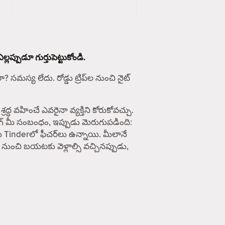
ప్పుడూ గుర్తుపెట్టుకోండి.
సమస్య లేదు. రోడ్డు ట్రిప్‌ల నుంచి నైట్
వహించే ఎవరైనా వ్యక్తిని కోరుకోవచ్చు.
ింగ్ మీ సంబంధం, ఇప్పుడు మెరుగుపడింది:
ు Tinderలో ఫీచర్‌లు ఉన్నాయి. మీలానే
 నుంచి బయటకు వెళ్లాల్సి వచ్చినప్పుడు,