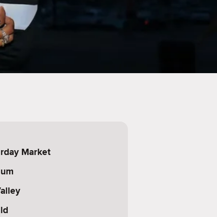
rday Market
ium
alley
ld