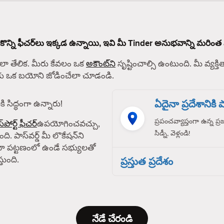
 కొన్ని ఫీచర్‌లు ఇక్కడ ఉన్నాయి, ఇవి మీ Tinder అనుభవాన్ని మరింత 
 తేలిక. మీరు కేవలం ఒక
అకౌంట్‌ని
సృష్టించాల్సి ఉంటుంది. మీ వ్యక్తిత
్‌కు ఒక బయోని జోడించేలా చూడండి.
ఏదైనా ప్రదేశానికి పా
ి సిద్ధంగా ఉన్నారు!
ప్రపంచవ్యాప్తంగా ఉన్న ప్
్‌పోర్ట్ ఫీచర్
ఉపయోగించవచ్చు,
సిడ్నీ, వెళ్లండి!
ది. పాస్‌వర్డ్ మీ లొకేషన్‌ని
ా పట్టణంలో ఉండే సభ్యులతో
తుంది.
ప్రస్తుత ప్రదేశం
నేడే చేరండి