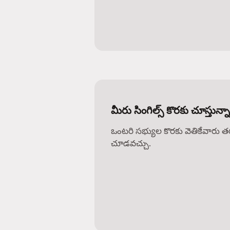
మీరు సింగిల్స్ కొరకు చూస్తున
ఒంటరి సభ్యుల కొరకు వెతికేవారు 
చూడవచ్చు.