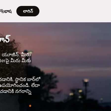
భాష
లాగిన్
ాన్
డి: యూజీన్. మీరు
nderపై మీరు మీకు
ానికి, స్థానిక బార్‌లో
rని ఉపయోగించండి. లేదా
చడానికి నగరాన్ని