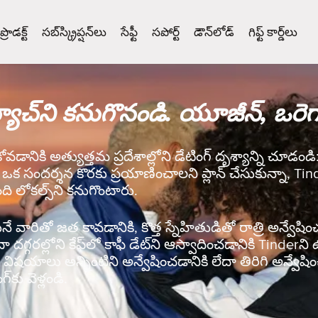
ప్రొడక్ట్
సబ్‌స్క్రిప్షన్‌లు
సేఫ్టీ
సపోర్ట్
డౌన్‌లోడ్
గిఫ్ట్ కార్డ్‌లు
యాచ్‌ని కనుగొనండి. యూజీన్, ఒరెగ
కోవడానికి అత్యుత్తమ ప్రదేశాల్లోని డేటింగ్ దృశ్యాన్ని చూడం
ా ఒక సందర్శన కొరకు ప్రయాణించాలని ప్లాన్ చేసుకున్నా, Ti
ది లోకల్స్‌ని కనుగొంటారు.
వారితో జత కావడానికి, కొత్త స్నేహితుడితో రాత్రి అన్వేషించడ
ేదా దగ్గరల్లోని కేఫ్‌లో కాఫీ డేట్‌ని ఆస్వాదించడానికి Tinde
ిషయాలు అన్నింటిని అన్వేషించడానికి లేదా తిరిగి అన్వేషిం
‌కు వెళ్లండి.