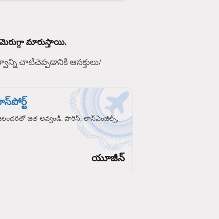
మెరుగ్గా మారుస్తాయి.
్వాన్ని చాటిచెప్పడానికి ఆసక్తులు/
స్‌పోర్ట్
రజలందరితో జత అవ్వండి. పారిస్, లాస్‌ఏంజిల్స్,
యూజీన్