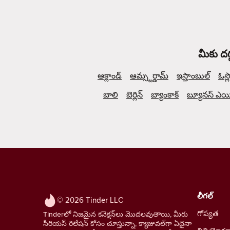
మీకు దగ
ఆక్లాండ్
ఆమ్స్టర్డామ్
ఇస్తాంబుల్
ఓస్ల
బాలి
బెర్లిన్
బ్యాంకాక్
బ్యూనస్ ఎయిర
లీగల్
© 2026 Tinder LLC
గోప్యత
Tinderలో నిజమైన కనెక్షన్‌లు మొదలవుతాయి, మీరు
సీరియస్ రిలేషన్ కోసం చూస్తున్నా, క్యాజువల్‌గా ఏదైనా