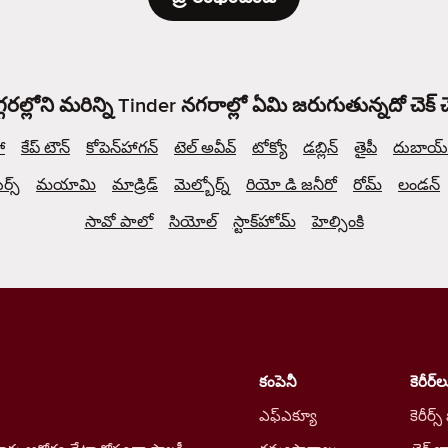
్గరల్లోని మరిన్ని Tinder నగరాల్లో ఏమి జరుగుతున్నదో చెక్
ో
కేప్ టౌన్
కోపెన్‌హాగన్
టెల్ అవీవ్
టోక్యో
డబ్లిన్
తైపీ
దుబాయ్
్స్
మయామి
మాడ్రిడ్
మెల్బోర్న్
రియో డి జనీరో
రోమ్
లండన్
సావో పాలో
సియోల్
స్టాక్‌హోమ్
హెల్సింకి
కంపెనీ
కెరీర్‌ల
ఎఫ్ఎక్యూ
కెరీర్స్