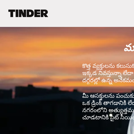
T
i
n
d
e
మ్
r
హో
మ్
కొత్త వ్యక్తులను కలుసు
ఇక్కడ నివస్తున్నా లేద
దగ్గరల్లో ఉన్న అనేకమం
మీ ఆసక్తులను పంచుకునే 
ఒక డ్రింక్ తాగడానికి ల
నగరంలోని అత్యుత్తమ వ
చూడటానికి సైట్ సీయింగ్