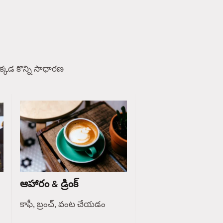
్కడ కొన్ని సాధారణ
ఆహారం & డ్రింక్
కాఫీ, బ్రంచ్, వంట చేయడం