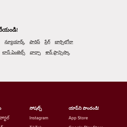
 చేయండి!
న్యూయార్క్
పారిస్
ప్రేగ్
బార్సిలోనా
లాస్ ఏంజెల్స్
వార్సా
శాన్ ఫ్రాన్సిస్కొ
ు
సోషల్స్
యాప్‌ని పొందండి!
 పోర్టల్
Instagram
App Store