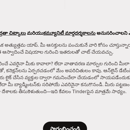
్రతా చిట్కాలు
మరియు
కమ్యూనిటీ మార్గదర్శకాలను
అనుసరించాలని ఎల్ల
ఒక అత్యుత్తమ యాప్. మీ ఆసక్తులను పంచుకునే వారి కోసం చూస్తున్నారా? 
ంత ఆస్వాదించే విషయాల గురించి ఇతరులతో చాట్ చేయవచ్చు.
రైనా మీకు కావాలా? లేదా వాతావరణ మార్పుల గురించి మీలా శ్రద్ధ 
తో, కనెక్షన్‌లను ఏర్పరచడంలో మేం అపరిచితులం కావు. ఆన్‌లైన్ డేట
 మీరు లైక్ చేసిన వ్యక్తుల ద్వారా గమనించేలా చేయడంలో సాయపడేందుక
లేదా మీ బ్యాడ్మింటన్‌కు సరిపోయే ఎవరినైనా కనుగొనండి. మీరు పట్టణం
పైగా దేశాలకు తీసుకెళుతుంది—ఇది కేవలం Tinderపైన మాత్రమే సాధ్యం.
ప్రారంభించండి