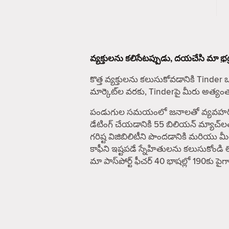
వ్యక్తులను కలిసేటప్పుడు, దయచేసి మా
భద
కొత్త వ్యక్తులను కలుసుకోవడానికి Tinder 
మార్కెట్‌ల వరకు, Tinderపై మీరు అత్య
పండుగుల సమయంలో జనాలతో వ్యవహరించే ఎవ
డేటింగ్ చేయడానికి 55 బిలియన్ మ్యాచ్‌ల
గరిష్ట విజిబిలిటీని పొందడానికి మరియు
కాఫీని ఇష్టపడే స్నేహితులను కలుసుకోండి 
మా పాస్‌పోర్ట్ ఫీచర్ 40 భాషల్లో 190కు 