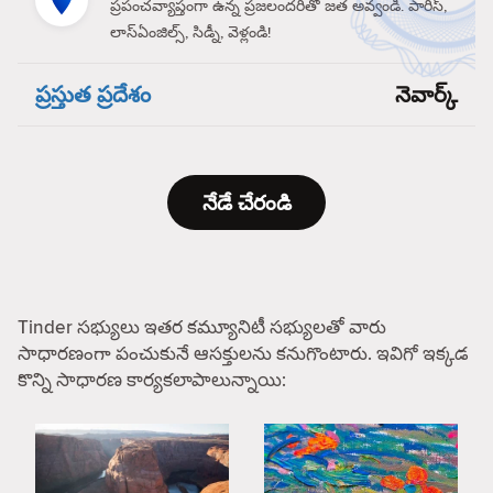
ప్రపంచవ్యాప్తంగా ఉన్న ప్రజలందరితో జత అవ్వండి. పారిస్,
లాస్‌ఏంజిల్స్, సిడ్నీ, వెళ్లండి!
ప్రస్తుత ప్రదేశం
నెవార్క్
నేడే చేరండి
Tinder సభ్యులు ఇతర కమ్యూనిటీ సభ్యులతో వారు
సాధారణంగా పంచుకునే ఆసక్తులను కనుగొంటారు. ఇవిగో ఇక్కడ
కొన్ని సాధారణ కార్యకలాపాలున్నాయి: