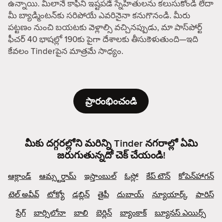
ఉన్నాయి. మీలానే కాఫీని ఇష్టపడే స్నేహితులను కలుసుకోండి లేదా
మీ బ్యాడ్మింటన్‌కు సరిపోయే ఎవరినైనా కనుగొనండి. మీరు
పట్టణం నుంచి బయటకు వెళ్లాల్సి వచ్చినప్పుడు, మా పాస్‌పోర్ట్
ఫీచర్ 40 భాషల్లో 190కు పైగా దేశాలకు తీసుకెళుతుంది—ఇది
కేవలం Tinderపైన మాత్రమే సాధ్యం.
ప్రారంభించండి
మీకు దగ్గరల్లోని మరిన్ని Tinder నగరాల్లో ఏమి
జరుగుతున్నదో చెక్ చేయండి!
ఆక్లాండ్
ఆమ్స్టర్డామ్
ఇస్తాంబుల్
ఓస్లో
కేప్ టౌన్
కోపెన్‌హాగన్
టెల్ అవీవ్
టోక్యో
డబ్లిన్
తైపీ
దుబాయ్
న్యూయార్క్
పారిస్
ప్రేగ్
బార్సిలోనా
బాలి
బెర్లిన్
బ్యాంకాక్
బ్యూనస్ ఎయిర్స్