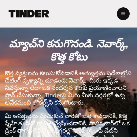
T
i
n
d
e
మ్యాచ్‌ని కనుగొనండి. నెవార్క్,
r
హో
కొత్త కోటు
మ్
కొత్త వ్యక్తులను కలుసుకోవడానికి అత్యుత్తమ ప్రదేశాల్లోని
డేటింగ్ దృశ్యాన్ని చూడండి: నెవార్క్. మీరు ఇక్కడ
నివస్తున్నా లేదా ఒక సందర్శన కొరకు ప్రయాణించాలని
ప్లాన్ చేసుకున్నా, Tinderపై మీరు మీకు దగ్గరల్లో ఉన్న
అనేకమంది లోకల్స్‌ని కనుగొంటారు.
మీ ఆసక్తులను పంచుకునే వారితో జత కావడానికి, కొత్త
స్నేహితుడితో రాత్రి అన్వేషించడానికి, స్థానిక బార్‌లో ఒక
డ్రింక్ తాగడానికి లేదా దగ్గరల్లోని కేఫ్‌లో కాఫీ డేట్‌ని