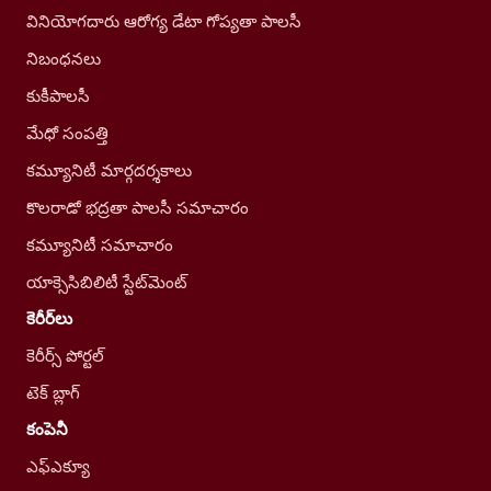
వినియోగదారు ఆరోగ్య డేటా గోప్యతా పాలసీ
నిబంధనలు
కుకీపాలసీ
మేధో సంపత్తి
కమ్యూనిటీ మార్గదర్శకాలు
కొలరాడో భద్రతా పాలసీ సమాచారం
కమ్యూనిటీ సమాచారం
యాక్సెసిబిలిటీ స్టేట్‌మెంట్
కెరీర్‌లు
కెరీర్స్ పోర్టల్
టెక్ బ్లాగ్
కంపెనీ
ఎఫ్ఎక్యూ