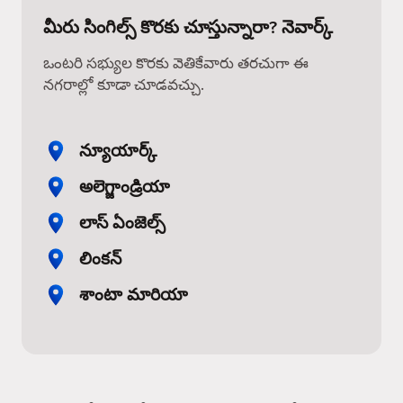
మీరు సింగిల్స్ కొరకు చూస్తున్నారా? నెవార్క్
ఒంటరి సభ్యుల కొరకు వెతికేవారు తరచుగా ఈ
నగరాల్లో కూడా చూడవచ్చు.
న్యూయార్క్
అలెగ్జాండ్రియా
లాస్ ఏంజెల్స్
లింకన్
శాంటా మారియా