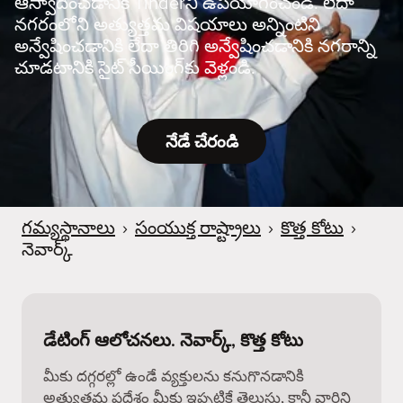
ఆస్వాదించడానికి Tinderని ఉపయోగించండి. లేదా
నగరంలోని అత్యుత్తమ విషయాలు అన్నింటిని
అన్వేషించడానికి లేదా తిరిగి అన్వేషించడానికి నగరాన్ని
చూడటానికి సైట్ సీయింగ్‌కు వెళ్లండి.
నేడే చేరండి
గమ్యస్థానాలు
›
సంయుక్త రాష్ట్రాలు
›
కొత్త కోటు
›
నెవార్క్
డేటింగ్ ఆలోచనలు. నెవార్క్, కొత్త కోటు
మీకు దగ్గరల్లో ఉండే వ్యక్తులను కనుగొనడానికి
అత్యుత్తమ ప్రదేశం మీకు ఇప్పటికే తెలుసు, కానీ వారిని