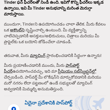
Tinder ఫన్ ఫీచర్‌లతో నిండి ఉంది. ఇవిగో కొన్ని ఫీచర్‌లు ఇక్కడ
ఉన్నాయి, ఇవి మీ Tinder అనుభవాన్ని మరింత మెరుగ్గా
మారుస్తాయి.
ముందుగా, Tinderని ఉపయోగించడం చాలా తేలిక. మీరు కేవలం
ఒక
అకౌంట్‌ని
సృష్టించాల్సి ఉంటుంది. మీ వ్యక్తిత్వాన్ని
చాటిచెప్పడానికి ఆసక్తులు/అభిరుచులు, చిత్రాలు మరియు మీ
ప్రొఫైల్‌కు ఒక బయోని జోడించేలా చూడండి.
తరువాత, మీరు
మ్యాచింగ్
ప్రారంభించడానికి సిద్ధంగా ఉన్నారు!
మీరు ప్రయాణించడానికి ముందు, మీరు
పాస్‌పోర్ట్
ఫీచర్
ఉపయోగించవచ్చు, ఇది మా
ప్రీమియం సబ్‌స్క్రిప్షన్‌ల్లో
చేర్చబడింది. పాస్‌వర్డ్ మీ లొకేషన్‌ని మార్చుకోవడానికి మరియు
మరో నగరం లేదా పట్టణంలో ఉండే సభ్యులతో మ్యాచింగ్
అవ్వడానికి మిమ్మల్ని అనుమతిస్తుంది.
ఏదైనా ప్రదేశానికి పాస్‌పోర్ట్