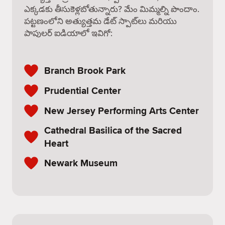
ఎక్కడకు తీసుకెళ్లబోతున్నారు? మేం మిమ్మల్ని పొందాం.
పట్టణంలోని అత్యుత్తమ డేట్ స్పాట్‌లు మరియు
పాపులర్ ఐడియాలో ఇవిగో:
Branch Brook Park
Prudential Center
New Jersey Performing Arts Center
Cathedral Basilica of the Sacred
Heart
Newark Museum