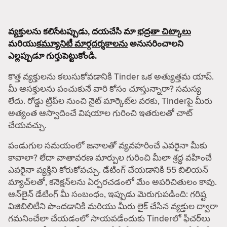
వ్యక్తులను కలిసేటప్పుడు, దయచేసి మా
భద్రతా చిట్కాలు
మరియు
కమ్యూనిటీ మార్గదర్శకాలను
అనుసరించాలని
ఎల్లప్పుడూ గుర్తుపెట్టుకోండి.
కొత్త వ్యక్తులను కలుసుకోవడానికి Tinder ఒక అత్యుత్తమ యాప్.
మీ ఆసక్తులను పంచుకునే వారి కోసం చూస్తున్నారా? సమస్య
లేదు. రోడ్డు ట్రిప్‌ల నుంచి నైట్ మార్కెట్‌ల వరకు, Tinderపై మీరు
అత్యంత ఆస్వాదించే విషయాల గురించి ఇతరులతో చాట్
చేయవచ్చు.
పండుగుల సమయంలో జనాలతో వ్యవహరించే ఎవరైనా మీకు
కావాలా? లేదా వాతావరణ మార్పుల గురించి మీలా శ్రద్ధ వహించే
ఎవరైనా వ్యక్తిని కోరుకోవచ్చు. డేటింగ్ చేయడానికి 55 బిలియన్
మ్యాచ్‌లతో, కనెక్షన్‌లను ఏర్పరచడంలో మేం అపరిచితులం కావు.
ఆన్‌లైన్ డేటింగ్ మీ సంబంధం, ఇప్పుడు మెరుగుపడింది: గరిష్ట
విజిబిలిటీని పొందడానికి మరియు మీరు లైక్ చేసిన వ్యక్తుల ద్వారా
గమనించేలా చేయడంలో సాయపడేందుకు Tinderలో ఫీచర్‌లు