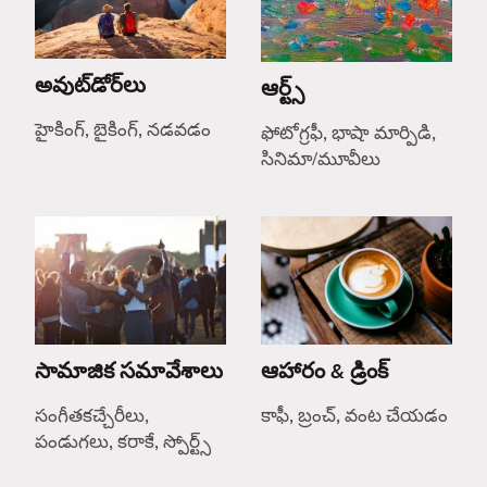
అవుట్‌డోర్‌లు
ఆర్ట్స్
హైకింగ్, బైకింగ్, నడవడం
ఫోటోగ్రఫీ, భాషా మార్పిడి,
సినిమా/మూవీలు
సామాజిక సమావేశాలు
ఆహారం & డ్రింక్
సంగీతకచ్చేరీలు,
కాఫీ, బ్రంచ్, వంట చేయడం
పండుగలు, కరాకే, స్పోర్ట్స్