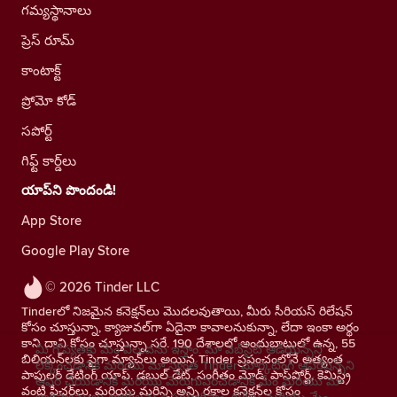
గమ్యస్థానాలు
ప్రెస్ రూమ్
కాంటాక్ట్
ప్రోమో కోడ్
సపోర్ట్
గిఫ్ట్ కార్డ్‌లు
యాప్‌ని పొందండి!
App Store
Google Play Store
© 2026 Tinder LLC
Tinderలో నిజమైన కనెక్షన్‌లు మొదలవుతాయి, మీరు సీరియస్ రిలేషన్
కోసం చూస్తున్నా, క్యాజువల్‌గా ఏదైనా కావాలనుకున్నా, లేదా ఇంకా అర్థం
కాని దాని కోసం చూస్తున్నా సరే. 190 దేశాలలో అందుబాటులో ఉన్న, 55
మీ గోప్యతకు మేం విలువను ఇస్తాం. మా వెబ్‌సైట్ ఆడియెన్స్‌ని
బిలియన్‌లకు పైగా మ్యాచ్‌లు అయిన Tinder ప్రపంచంలోనే అత్యంత
లెక్కించడానికి మరియు మా స్వంత Tinder మార్కెటింగ్ ఆపరేషన్స్‌ని
పాపులర్ డేటింగ్ యాప్. డబుల్ డేట్, సంగీతం మోడ్, పాస్‌పోర్ట్, కెమిస్ట్రీ
ఆఫర్ చేయడానికి మరియు మెరుగుపరచడానికి మేం మరియు మా
వంటి ఫీచర్‌లు, మరియు మరిన్ని అన్ని రకాల కనెక్షన్‌ల కోసం