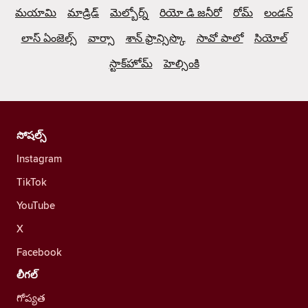
మయామి
మాడ్రిడ్
మెల్బోర్న్
రియో డి జనీరో
రోమ్
లండన్
లాస్ ఏంజెల్స్
వార్సా
శాన్ ఫ్రాన్సిస్కొ
సావో పాలో
సియోల్
స్టాక్‌హోమ్
హెల్సింకి
సోషల్స్
Instagram
TikTok
YouTube
X
Facebook
లీగల్
గోప్యత