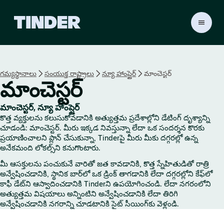
T
i
n
d
e
గమ్యస్థానాలు
సంయుక్త రాష్ట్రాలు
న్యూ హాంప్షైర్
మాంచెస్టర్
r
మాంచెస్టర్
హో
మ్
మాంచెస్టర్, న్యూ హాంప్షైర్
కొత్త వ్యక్తులను కలుసుకోవడానికి అత్యుత్తమ ప్రదేశాల్లోని డేటింగ్ దృశ్యాన్ని
చూడండి: మాంచెస్టర్. మీరు ఇక్కడ నివస్తున్నా లేదా ఒక సందర్శన కొరకు
ప్రయాణించాలని ప్లాన్ చేసుకున్నా, Tinderపై మీరు మీకు దగ్గరల్లో ఉన్న
అనేకమంది లోకల్స్‌ని కనుగొంటారు.
మీ ఆసక్తులను పంచుకునే వారితో జత కావడానికి, కొత్త స్నేహితుడితో రాత్రి
అన్వేషించడానికి, స్థానిక బార్‌లో ఒక డ్రింక్ తాగడానికి లేదా దగ్గరల్లోని కేఫ్‌లో
కాఫీ డేట్‌ని ఆస్వాదించడానికి Tinderని ఉపయోగించండి. లేదా నగరంలోని
అత్యుత్తమ విషయాలు అన్నింటిని అన్వేషించడానికి లేదా తిరిగి
అన్వేషించడానికి నగరాన్ని చూడటానికి సైట్ సీయింగ్‌కు వెళ్లండి.