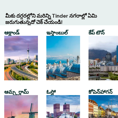
మీకు దగ్గరల్లోని మరిన్ని Tinder నగరాల్లో ఏమి
జరుగుతున్నదో చెక్ చేయండి!
ఆక్లాండ్
ఇస్తాంబుల్
కేప్ టౌన్
ఆమ్స్టర్డామ్
ఓస్లో
కోపెన్‌హాగన్