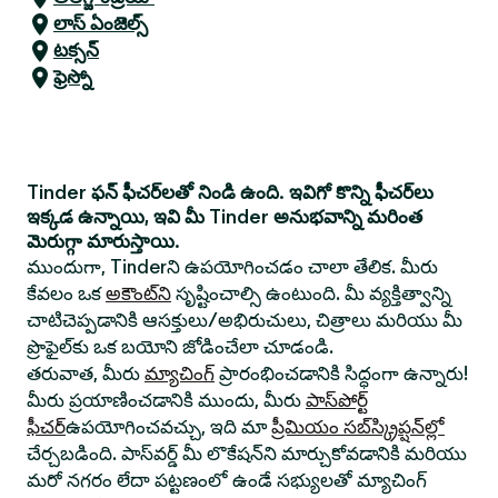
లాస్ ఏంజెల్స్
టక్సన్
ఫ్రెస్నో
Tinder ఫన్ ఫీచర్‌లతో నిండి ఉంది. ఇవిగో కొన్ని ఫీచర్‌లు
ఇక్కడ ఉన్నాయి, ఇవి మీ Tinder అనుభవాన్ని మరింత
మెరుగ్గా మారుస్తాయి.
ముందుగా, Tinderని ఉపయోగించడం చాలా తేలిక. మీరు
కేవలం ఒక
అకౌంట్‌ని
సృష్టించాల్సి ఉంటుంది. మీ వ్యక్తిత్వాన్ని
చాటిచెప్పడానికి ఆసక్తులు/అభిరుచులు, చిత్రాలు మరియు మీ
ప్రొఫైల్‌కు ఒక బయోని జోడించేలా చూడండి.
తరువాత, మీరు
మ్యాచింగ్
ప్రారంభించడానికి సిద్ధంగా ఉన్నారు!
మీరు ప్రయాణించడానికి ముందు, మీరు
పాస్‌పోర్ట్
ఫీచర్
ఉపయోగించవచ్చు, ఇది మా
ప్రీమియం సబ్‌స్క్రిప్షన్‌ల్లో
చేర్చబడింది. పాస్‌వర్డ్ మీ లొకేషన్‌ని మార్చుకోవడానికి మరియు
మరో నగరం లేదా పట్టణంలో ఉండే సభ్యులతో మ్యాచింగ్