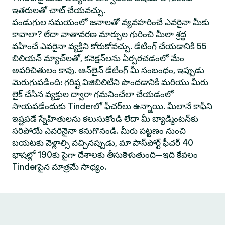
ఇతరులతో చాట్ చేయవచ్చు.
పండుగుల సమయంలో జనాలతో వ్యవహరించే ఎవరైనా మీకు
కావాలా? లేదా వాతావరణ మార్పుల గురించి మీలా శ్రద్ధ
వహించే ఎవరైనా వ్యక్తిని కోరుకోవచ్చు. డేటింగ్ చేయడానికి 55
బిలియన్ మ్యాచ్‌లతో, కనెక్షన్‌లను ఏర్పరచడంలో మేం
అపరిచితులం కావు. ఆన్‌లైన్ డేటింగ్ మీ సంబంధం, ఇప్పుడు
మెరుగుపడింది: గరిష్ట విజిబిలిటీని పొందడానికి మరియు మీరు
లైక్ చేసిన వ్యక్తుల ద్వారా గమనించేలా చేయడంలో
సాయపడేందుకు Tinderలో ఫీచర్‌లు ఉన్నాయి. మీలానే కాఫీని
ఇష్టపడే స్నేహితులను కలుసుకోండి లేదా మీ బ్యాడ్మింటన్‌కు
సరిపోయే ఎవరినైనా కనుగొనండి. మీరు పట్టణం నుంచి
బయటకు వెళ్లాల్సి వచ్చినప్పుడు, మా పాస్‌పోర్ట్ ఫీచర్ 40
భాషల్లో 190కు పైగా దేశాలకు తీసుకెళుతుంది—ఇది కేవలం
Tinderపైన మాత్రమే సాధ్యం.