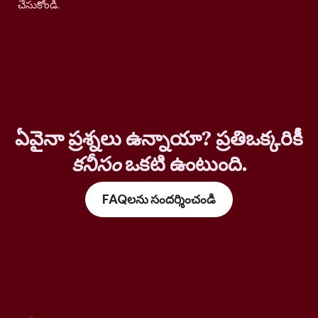
చేసుకోండి.
ఏవైనా ప్రశ్నలు ఉన్నాయా? ప్రతిఒక్కరికీ
కనీసం
ఒకటి ఉంటుంది.
FAQలను సందర్శించండి