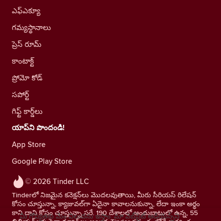
ఎఫ్ఎక్యూ
గమ్యస్థానాలు
ప్రెస్ రూమ్
కాంటాక్ట్
ప్రోమో కోడ్
సపోర్ట్
గిఫ్ట్ కార్డ్‌లు
యాప్‌ని పొందండి!
App Store
Google Play Store
© 2026 Tinder LLC
Tinderలో నిజమైన కనెక్షన్‌లు మొదలవుతాయి, మీరు సీరియస్ రిలేషన్
కోసం చూస్తున్నా, క్యాజువల్‌గా ఏదైనా కావాలనుకున్నా, లేదా ఇంకా అర్థం
కాని దాని కోసం చూస్తున్నా సరే. 190 దేశాలలో అందుబాటులో ఉన్న, 55
మీ గోప్యతకు మేం విలువను ఇస్తాం. మా వెబ్‌సైట్ ఆడియెన్స్‌ని