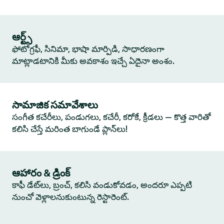
ఆర్ట్స్
ఫోటోగ్రఫీ, సినిమా, భాషా మార్పిడి, సాధారణంగా
మాట్లాడటానికి మీకు అవకాశం ఇచ్చే ఏదైనా అంశం.
సామాజిక సమావేశాలు
సంగీత కచేరీలు, పండుగలు, కచేరీ, కరోకే, క్రీడలు — కొత్త వారితో
కలిసి చేస్తే మరింత బాగుండే ప్లాన్‌లు!
ఆహారం & డ్రింక్
కాఫీ డేట్‌లు, బ్రంచ్, కలిసి వండుకోవడం, అందరూ ఎప్పటి
నుంచో వెళ్లాలనుకుంటున్న రెస్టారెంట్.