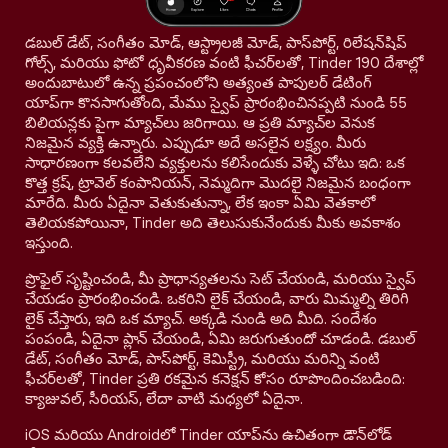
డబుల్ డేట్, సంగీతం మోడ్, ఆస్ట్రాలజీ మోడ్, పాస్‌పోర్ట్, రిలేషన్‌షిప్
గోల్స్, మరియు ఫోటో ధృవీకరణ వంటి ఫీచర్‌లతో, Tinder 190 దేశాల్లో
అందుబాటులో ఉన్న ప్రపంచంలోని అత్యంత పాపులర్ డేటింగ్
యాప్‌గా కొనసాగుతోంది, మేము స్వైప్ ప్రారంభించినప్పటి నుండి 55
బిలియన్లకు పైగా మ్యాచ్‌లు జరిగాయి. ఆ ప్రతి మ్యాచ్‌ల వెనుక
నిజమైన వ్యక్తి ఉన్నారు. ఎప్పుడూ అదే అసలైన లక్ష్యం. మీరు
సాధారణంగా కలవలేని వ్యక్తులను కలిసేందుకు వెళ్ళే చోటు ఇది: ఒక
కొత్త క్రష్, ట్రావెల్ కంపానియన్, నెమ్మదిగా మొదలై నిజమైన బంధంగా
మారేది. మీరు ఏదైనా వెతుకుతున్నా, లేక ఇంకా ఏమి వెతకాలో
తెలియకపోయినా, Tinder అది తెలుసుకునేందుకు మీకు అవకాశం
ఇస్తుంది.
ప్రొఫైల్ సృష్టించండి, మీ ప్రాధాన్యతలను సెట్ చేయండి, మరియు స్వైప్
చేయడం ప్రారంభించండి. ఒకరిని లైక్ చేయండి, వారు మిమ్మల్ని తిరిగి
లైక్ చేస్తారు, ఇది ఒక మ్యాచ్. అక్కడి నుండి అది మీది. సందేశం
పంపండి, ఏదైనా ప్లాన్ చేయండి, ఏమి జరుగుతుందో చూడండి. డబుల్
డేట్, సంగీతం మోడ్, పాస్‌పోర్ట్, కెమిస్ట్రీ, మరియు మరిన్ని వంటి
ఫీచర్‌లతో, Tinder ప్రతి రకమైన కనెక్షన్ కోసం రూపొందించబడింది:
క్యాజువల్, సీరియస్, లేదా వాటి మధ్యలో ఏదైనా.
iOS మరియు Androidలో Tinder యాప్‌ను ఉచితంగా డౌన్‌లోడ్