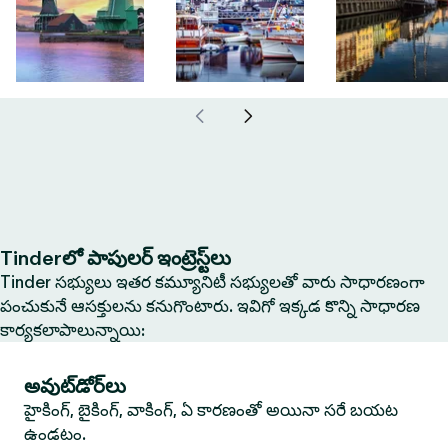
Tinderలో పాపులర్ ఇంట్రెస్ట్‌లు
Tinder సభ్యులు ఇతర కమ్యూనిటీ సభ్యులతో వారు సాధారణంగా
పంచుకునే ఆసక్తులను కనుగొంటారు. ఇవిగో ఇక్కడ కొన్ని సాధారణ
కార్యకలాపాలున్నాయి:
అవుట్‌డోర్‌లు
హైకింగ్, బైకింగ్, వాకింగ్, ఏ కారణంతో అయినా సరే బయట
ఉండటం.