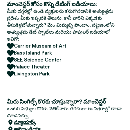
మాంచెస్టర్ కోసం కొన్ని డేటింగ్ ఐడియాలు:
మీకు దగ్గరల్లో ఉండే వ్యక్తులను కనుగొనడానికి అత్యుత్తమ
ప్రదేశం మీకు ఇప్పటికే తెలుసు, కానీ వారిని ఎక్కడకు
తీసుకెళ్లబోతున్నారు? మేం మిమ్మల్ని పొందాం. పట్టణంలోని
అత్యుత్తమ డేట్ స్పాట్‌లు మరియు పాపులర్ ఐడియాలో
ఇవిగో:
Currier Museum of Art
Bass Island Park
SEE Science Center
Palace Theater
Livingston Park
మీరు సింగిల్స్ కొరకు చూస్తున్నారా? మాంచెస్టర్
ఒంటరి సభ్యుల కొరకు వెతికేవారు తరచుగా ఈ నగరాల్లో కూడా
చూడవచ్చు.
న్యూయార్క్
అలెగ్జాండ్రియా