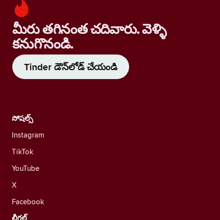
మీరు తగినంత చదివారు. వెళ్ళి
కనుగొనండి.
Tinder డౌన్‌లోడ్ చేయండి
సోషల్స్
Instagram
TikTok
YouTube
X
Facebook
లీగల్