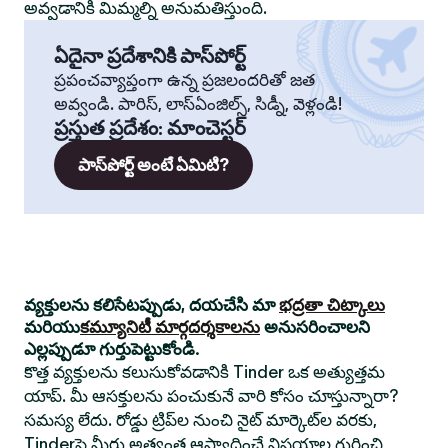
అవ్వడానికి మిమ్మల్ని అనుమతిస్తుంది.
ఏదైనా ప్రదేశానికి పాస్‌పోర్ట్
ప్రపంచవ్యాప్తంగా ఉన్న ప్రజలందరితో జత
అవ్వండి. పారిస్, లాస్‌ఏంజిల్స్, సిడ్నీ, వెళ్లండి!
ప్రస్తుత ప్రదేశం
:
మాంచెస్టర్
పాస్‌పోర్ట్ అంటే ఏమిటి?
వ్యక్తులను కలిసేటప్పుడు, దయచేసి మా
భద్రతా చిట్కాలు
మరియు
కమ్యూనిటీ మార్గదర్శకాలను
అనుసరించాలని
ఎల్లప్పుడూ గుర్తుపెట్టుకోండి.
కొత్త వ్యక్తులను కలుసుకోవడానికి Tinder ఒక అత్యుత్తమ
యాప్. మీ ఆసక్తులను పంచుకునే వారి కోసం చూస్తున్నారా?
సమస్య లేదు. రోడ్డు ట్రిప్‌ల నుంచి నైట్ మార్కెట్‌ల వరకు,
Tinderపై మీరు అత్యంత ఆస్వాదించే విషయాల గురించి