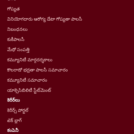
గోప్యత
వినియోగదారు ఆరోగ్య డేటా గోప్యతా పాలసీ
నిబంధనలు
కుకీపాలసీ
మేధో సంపత్తి
కమ్యూనిటీ మార్గదర్శకాలు
కొలరాడో భద్రతా పాలసీ సమాచారం
కమ్యూనిటీ సమాచారం
యాక్సెసిబిలిటీ స్టేట్‌మెంట్
కెరీర్‌లు
కెరీర్స్ పోర్టల్
టెక్ బ్లాగ్
కంపెనీ