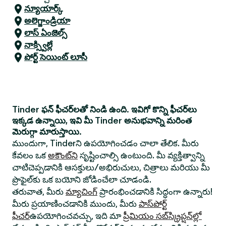
న్యూయార్క్
అలెగ్జాండ్రియా
లాస్ ఏంజెల్స్
నాక్స్విల్లే
పోర్ట్ సెయింట్ లూసీ
Tinder ఫన్ ఫీచర్‌లతో నిండి ఉంది. ఇవిగో కొన్ని ఫీచర్‌లు
ఇక్కడ ఉన్నాయి, ఇవి మీ Tinder అనుభవాన్ని మరింత
మెరుగ్గా మారుస్తాయి.
ముందుగా, Tinderని ఉపయోగించడం చాలా తేలిక. మీరు
కేవలం ఒక
అకౌంట్‌ని
సృష్టించాల్సి ఉంటుంది. మీ వ్యక్తిత్వాన్ని
చాటిచెప్పడానికి ఆసక్తులు/అభిరుచులు, చిత్రాలు మరియు మీ
ప్రొఫైల్‌కు ఒక బయోని జోడించేలా చూడండి.
తరువాత, మీరు
మ్యాచింగ్
ప్రారంభించడానికి సిద్ధంగా ఉన్నారు!
మీరు ప్రయాణించడానికి ముందు, మీరు
పాస్‌పోర్ట్
ఫీచర్
ఉపయోగించవచ్చు, ఇది మా
ప్రీమియం సబ్‌స్క్రిప్షన్‌ల్లో