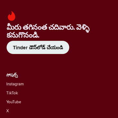
మీరు తగినంత చదివారు. వెళ్ళి
కనుగొనండి.
Tinder డౌన్‌లోడ్ చేయండి
సోషల్స్
Instagram
TikTok
YouTube
X