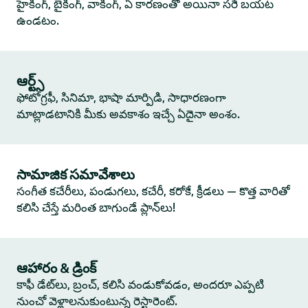
హైకింగ్, బైకింగ్, వాకింగ్, ఏ కారణంతో అయినా సరే బయట
ఉండటం.
ఆర్ట్స్
ఫోటోగ్రఫీ, సినిమా, భాషా మార్పిడి, సాధారణంగా
మాట్లాడటానికి మీకు అవకాశం ఇచ్చే ఏదైనా అంశం.
సామాజిక సమావేశాలు
సంగీత కచేరీలు, పండుగలు, కచేరీ, కరోకే, క్రీడలు — కొత్త వారితో
కలిసి చేస్తే మరింత బాగుండే ప్లాన్‌లు!
ఆహారం & డ్రింక్
కాఫీ డేట్‌లు, బ్రంచ్, కలిసి వండుకోవడం, అందరూ ఎప్పటి
నుంచో వెళ్లాలనుకుంటున్న రెస్టారెంట్.