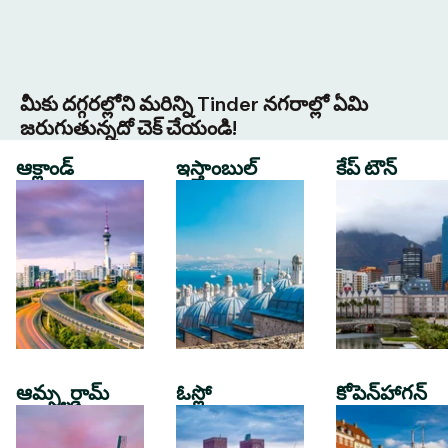
మీకు దగ్గరల్లోని మరిన్ని Tinder నగరాల్లో ఏమి
జరుగుతున్నదో చెక్ చేయండి!
ఆక్లాండ్
ఇస్తాంబుల్
కేప్ టౌన్
ఆమ్స్టర్డామ్
ఓస్లో
కోపెన్‌హాగన్