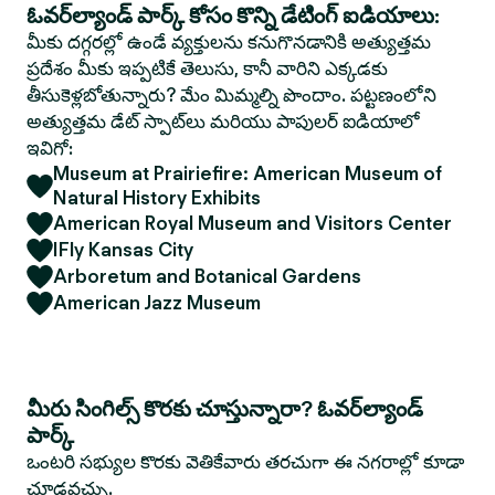
ఓవర్‌ల్యాండ్ పార్క్ కోసం కొన్ని డేటింగ్ ఐడియాలు:
మీకు దగ్గరల్లో ఉండే వ్యక్తులను కనుగొనడానికి అత్యుత్తమ
ప్రదేశం మీకు ఇప్పటికే తెలుసు, కానీ వారిని ఎక్కడకు
తీసుకెళ్లబోతున్నారు? మేం మిమ్మల్ని పొందాం. పట్టణంలోని
అత్యుత్తమ డేట్ స్పాట్‌లు మరియు పాపులర్ ఐడియాలో
ఇవిగో:
Museum at Prairiefire: American Museum of
Natural History Exhibits
American Royal Museum and Visitors Center
IFly Kansas City
Arboretum and Botanical Gardens
American Jazz Museum
మీరు సింగిల్స్ కొరకు చూస్తున్నారా? ఓవర్‌ల్యాండ్
పార్క్
ఒంటరి సభ్యుల కొరకు వెతికేవారు తరచుగా ఈ నగరాల్లో కూడా
చూడవచ్చు.