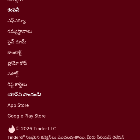
కంపెనీ
ఎఫ్ఎక్యూ
గమ్యస్థానాలు
ప్రెస్ రూమ్
కాంటాక్ట్
ప్రోమో కోడ్
సపోర్ట్
గిఫ్ట్ కార్డ్‌లు
యాప్‌ని పొందండి!
App Store
Google Play Store
© 2026 Tinder LLC
Tinderలో నిజమైన కనెక్షన్‌లు మొదలవుతాయి, మీరు సీరియస్ రిలేషన్