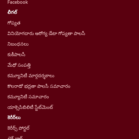
Facebook
లీగల్
గోప్యత
వినియోగదారు ఆరోగ్య డేటా గోప్యతా పాలసీ
నిబంధనలు
కుకీపాలసీ
మేధో సంపత్తి
కమ్యూనిటీ మార్గదర్శకాలు
కొలరాడో భద్రతా పాలసీ సమాచారం
కమ్యూనిటీ సమాచారం
యాక్సెసిబిలిటీ స్టేట్‌మెంట్
కెరీర్‌లు
కెరీర్స్ పోర్టల్
టెక్ బ్లాగ్