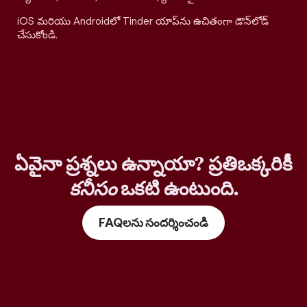
iOS మరియు Androidలో Tinder యాప్‌ను ఉచితంగా డౌన్‌లోడ్
చేసుకోండి.
ఏవైనా ప్రశ్నలు ఉన్నాయా? ప్రతిఒక్కరికీ
కనీసం
ఒకటి ఉంటుంది.
FAQలను సందర్శించండి