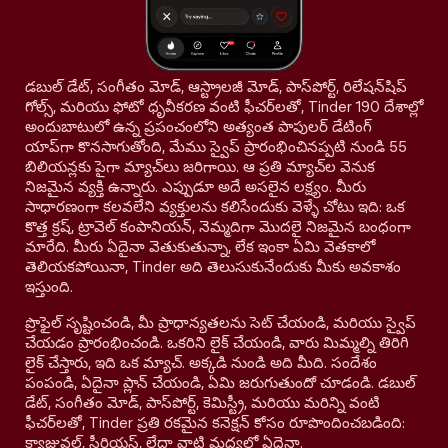
డబుల్ డేట్, సంగీతం మోడ్, ఆస్ట్రాలజీ మోడ్, పాస్‌పోర్ట్, రిలేషన్‌షిప్
గోల్స్, మరియు ఫోటో ధృవీకరణ వంటి ఫీచర్‌లతో, Tinder 190 దేశాల్లో
అందుబాటులో ఉన్న ప్రపంచంలోని అత్యంత పాపులర్ డేటింగ్
యాప్‌గా కొనసాగుతోంది, మేము స్వైప్ ప్రారంభించినప్పటి నుండి 55
బిలియన్లకు పైగా మ్యాచ్‌లు జరిగాయి. ఆ ప్రతి మ్యాచ్‌ల వెనుక
నిజమైన వ్యక్తి ఉన్నారు. ఎప్పుడూ అదే అసలైన లక్ష్యం. మీరు
సాధారణంగా కలవలేని వ్యక్తులను కలిసేందుకు వెళ్ళే చోటు ఇది: ఒక
కొత్త క్రష్, ట్రావెల్ కంపానియన్, నెమ్మదిగా మొదలై నిజమైన బంధంగా
మారేది. మీరు ఏదైనా వెతుకుతున్నా, లేక ఇంకా ఏమి వెతకాలో
తెలియకపోయినా, Tinder అది తెలుసుకునేందుకు మీకు అవకాశం
ఇస్తుంది.
ప్రొఫైల్ సృష్టించండి, మీ ప్రాధాన్యతలను సెట్ చేయండి, మరియు స్వైప్
చేయడం ప్రారంభించండి. ఒకరిని లైక్ చేయండి, వారు మిమ్మల్ని తిరిగి
లైక్ చేస్తారు, ఇది ఒక మ్యాచ్. అక్కడి నుండి అది మీది. సందేశం
పంపండి, ఏదైనా ప్లాన్ చేయండి, ఏమి జరుగుతుందో చూడండి. డబుల్
డేట్, సంగీతం మోడ్, పాస్‌పోర్ట్, కెమిస్ట్రీ, మరియు మరిన్ని వంటి
ఫీచర్‌లతో, Tinder ప్రతి రకమైన కనెక్షన్ కోసం రూపొందించబడింది:
క్యాజువల్, సీరియస్, లేదా వాటి మధ్యలో ఏదైనా.