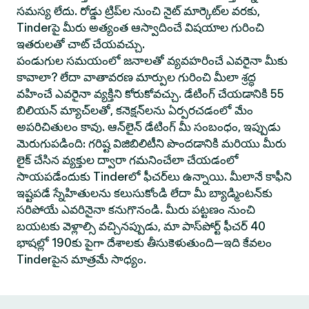
సమస్య లేదు. రోడ్డు ట్రిప్‌ల నుంచి నైట్ మార్కెట్‌ల వరకు,
Tinderపై మీరు అత్యంత ఆస్వాదించే విషయాల గురించి
ఇతరులతో చాట్ చేయవచ్చు.
పండుగుల సమయంలో జనాలతో వ్యవహరించే ఎవరైనా మీకు
కావాలా? లేదా వాతావరణ మార్పుల గురించి మీలా శ్రద్ధ
వహించే ఎవరైనా వ్యక్తిని కోరుకోవచ్చు. డేటింగ్ చేయడానికి 55
బిలియన్ మ్యాచ్‌లతో, కనెక్షన్‌లను ఏర్పరచడంలో మేం
అపరిచితులం కావు. ఆన్‌లైన్ డేటింగ్ మీ సంబంధం, ఇప్పుడు
మెరుగుపడింది: గరిష్ట విజిబిలిటీని పొందడానికి మరియు మీరు
లైక్ చేసిన వ్యక్తుల ద్వారా గమనించేలా చేయడంలో
సాయపడేందుకు Tinderలో ఫీచర్‌లు ఉన్నాయి. మీలానే కాఫీని
ఇష్టపడే స్నేహితులను కలుసుకోండి లేదా మీ బ్యాడ్మింటన్‌కు
సరిపోయే ఎవరినైనా కనుగొనండి. మీరు పట్టణం నుంచి
బయటకు వెళ్లాల్సి వచ్చినప్పుడు, మా పాస్‌పోర్ట్ ఫీచర్ 40
భాషల్లో 190కు పైగా దేశాలకు తీసుకెళుతుంది—ఇది కేవలం
Tinderపైన మాత్రమే సాధ్యం.