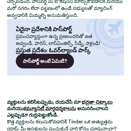
చేర్చబడింది. పాస్‌వర్డ్ మీ లొకేషన్‌ని మార్చుకోవడానికి మరియు
మరో నగరం లేదా పట్టణంలో ఉండే సభ్యులతో మ్యాచింగ్
అవ్వడానికి మిమ్మల్ని అనుమతిస్తుంది.
ఏదైనా ప్రదేశానికి పాస్‌పోర్ట్
ప్రపంచవ్యాప్తంగా ఉన్న ప్రజలందరితో జత
అవ్వండి. పారిస్, లాస్‌ఏంజిల్స్, సిడ్నీ, వెళ్లండి!
ప్రస్తుత ప్రదేశం
:
ఓవర్‌ల్యాండ్ పార్క్
పాస్‌పోర్ట్ అంటే ఏమిటి?
వ్యక్తులను కలిసేటప్పుడు, దయచేసి మా
భద్రతా చిట్కాలు
మరియు
కమ్యూనిటీ మార్గదర్శకాలను
అనుసరించాలని
ఎల్లప్పుడూ గుర్తుపెట్టుకోండి.
కొత్త వ్యక్తులను కలుసుకోవడానికి Tinder ఒక అత్యుత్తమ
యాప్. మీ ఆసక్తులను పంచుకునే వారి కోసం చూస్తున్నారా?