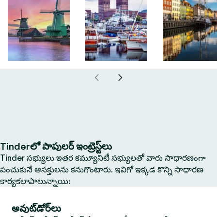
Tinderలో పాపులర్ ఇంట్రెస్ట్‌లు
Tinder సభ్యులు ఇతర కమ్యూనిటీ సభ్యులతో వారు సాధారణంగా
పంచుకునే ఆసక్తులను కనుగొంటారు. ఇవిగో ఇక్కడ కొన్ని సాధారణ
కార్యకలాపాలున్నాయి:
అవుట్‌డోర్‌లు