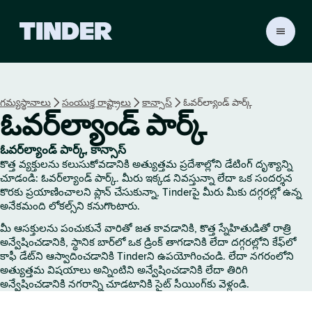
T
i
n
d
e
గమ్యస్థానాలు
సంయుక్త రాష్ట్రాలు
కాన్సాస్
ఓవర్‌ల్యాండ్ పార్క్
r
ఓవర్‌ల్యాండ్ పార్క్
హో
మ్
ఓవర్‌ల్యాండ్ పార్క్, కాన్సాస్
కొత్త వ్యక్తులను కలుసుకోవడానికి అత్యుత్తమ ప్రదేశాల్లోని డేటింగ్ దృశ్యాన్ని
చూడండి: ఓవర్‌ల్యాండ్ పార్క్. మీరు ఇక్కడ నివస్తున్నా లేదా ఒక సందర్శన
కొరకు ప్రయాణించాలని ప్లాన్ చేసుకున్నా, Tinderపై మీరు మీకు దగ్గరల్లో ఉన్న
అనేకమంది లోకల్స్‌ని కనుగొంటారు.
మీ ఆసక్తులను పంచుకునే వారితో జత కావడానికి, కొత్త స్నేహితుడితో రాత్రి
అన్వేషించడానికి, స్థానిక బార్‌లో ఒక డ్రింక్ తాగడానికి లేదా దగ్గరల్లోని కేఫ్‌లో
కాఫీ డేట్‌ని ఆస్వాదించడానికి Tinderని ఉపయోగించండి. లేదా నగరంలోని
అత్యుత్తమ విషయాలు అన్నింటిని అన్వేషించడానికి లేదా తిరిగి
అన్వేషించడానికి నగరాన్ని చూడటానికి సైట్ సీయింగ్‌కు వెళ్లండి.