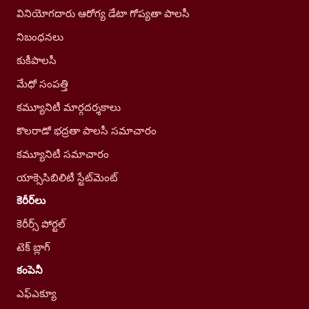
వినియోగదారు ఆరోగ్య డేటా గోప్యతా పాలసీ
నిబంధనలు
కుకీపాలసీ
మేధో సంపత్తి
కమ్యూనిటీ మార్గదర్శకాలు
కొలరాడో భద్రతా పాలసీ సమాచారం
కమ్యూనిటీ సమాచారం
యాక్సెసిబిలిటీ స్టేట్‌మెంట్
కెరీర్‌లు
కెరీర్స్ పోర్టల్
టెక్ బ్లాగ్
కంపెనీ
ఎఫ్ఎక్యూ