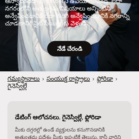
ఆస్వాదించడానికి Tinderని ఉపయోగించండి. లేదా
నగరంలోని అత్యుత్తమ విషయాలు అన్నింటిని
అన్వేషించడానికి లేదా తిరిగి అన్వేషించడానికి నగరాన్ని
చూడటానికి సైట్ సీయింగ్‌కు వెళ్లండి.
నేడే చేరండి
గమ్యస్థానాలు
›
సంయుక్త రాష్ట్రాలు
›
ఫ్లోరిడా
›
గైనెస్విల్లే
డేటింగ్ ఆలోచనలు. గైనెస్విల్లే, ఫ్లోరిడా
మీకు దగ్గరల్లో ఉండే వ్యక్తులను కనుగొనడానికి
అత్యుత్తమ ప్రదేశం మీకు ఇప్పటికే తెలుసు, కానీ వారిని