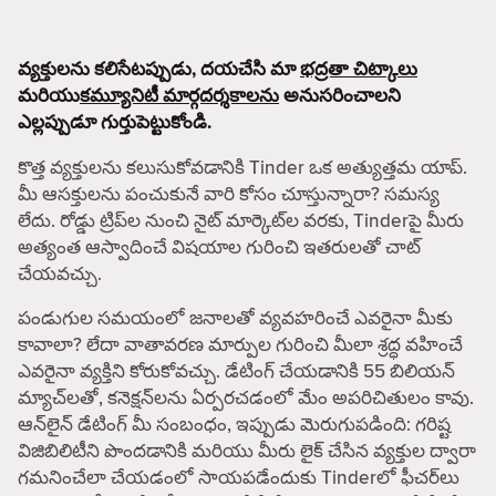
వ్యక్తులను కలిసేటప్పుడు, దయచేసి మా
భద్రతా చిట్కాలు
మరియు
కమ్యూనిటీ మార్గదర్శకాలను
అనుసరించాలని
ఎల్లప్పుడూ గుర్తుపెట్టుకోండి.
కొత్త వ్యక్తులను కలుసుకోవడానికి Tinder ఒక అత్యుత్తమ యాప్.
మీ ఆసక్తులను పంచుకునే వారి కోసం చూస్తున్నారా? సమస్య
లేదు. రోడ్డు ట్రిప్‌ల నుంచి నైట్ మార్కెట్‌ల వరకు, Tinderపై మీరు
అత్యంత ఆస్వాదించే విషయాల గురించి ఇతరులతో చాట్
చేయవచ్చు.
పండుగుల సమయంలో జనాలతో వ్యవహరించే ఎవరైనా మీకు
కావాలా? లేదా వాతావరణ మార్పుల గురించి మీలా శ్రద్ధ వహించే
ఎవరైనా వ్యక్తిని కోరుకోవచ్చు. డేటింగ్ చేయడానికి 55 బిలియన్
మ్యాచ్‌లతో, కనెక్షన్‌లను ఏర్పరచడంలో మేం అపరిచితులం కావు.
ఆన్‌లైన్ డేటింగ్ మీ సంబంధం, ఇప్పుడు మెరుగుపడింది: గరిష్ట
విజిబిలిటీని పొందడానికి మరియు మీరు లైక్ చేసిన వ్యక్తుల ద్వారా
గమనించేలా చేయడంలో సాయపడేందుకు Tinderలో ఫీచర్‌లు