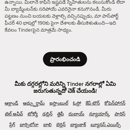
ఉన్నాయి. మీలానే కాఫీని ఇష్టపడే స్నేహితులను కలుసుకోండి లేదా
మీ బ్యాడ్మింటన్‌కు సరిపోయే ఎవరినైనా కనుగొనండి. మీరు
పట్టణం నుంచి బయటకు వెళ్లాల్సి వచ్చినప్పుడు, మా పాస్‌పోర్ట్
ఫీచర్ 40 భాషల్లో 190కు పైగా దేశాలకు తీసుకెళుతుంది—ఇది
కేవలం Tinderపైన మాత్రమే సాధ్యం.
ప్రారంభించండి
మీకు దగ్గరల్లోని మరిన్ని Tinder నగరాల్లో ఏమి
జరుగుతున్నదో చెక్ చేయండి!
ఆక్లాండ్
ఆమ్స్టర్డామ్
ఇస్తాంబుల్
ఓస్లో
కేప్ టౌన్
కోపెన్‌హాగన్
టెల్ అవీవ్
టోక్యో
డబ్లిన్
తైపీ
దుబాయ్
న్యూయార్క్
పారిస్
ప్రేగ్
బార్సిలోనా
బాలి
బెర్లిన్
బ్యాంకాక్
బ్యూనస్ ఎయిర్స్