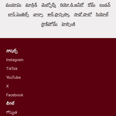
మయామి
మాడ్రిడ్
మెల్బోర్న్
రియో డి జనీరో
రోమ్
లండన్
లాస్ ఏంజెల్స్
వార్సా
శాన్ ఫ్రాన్సిస్కొ
సావో పాలో
సియోల్
స్టాక్‌హోమ్
హెల్సింకి
సోషల్స్
Instagram
TikTok
YouTube
X
Facebook
లీగల్
గోప్యత