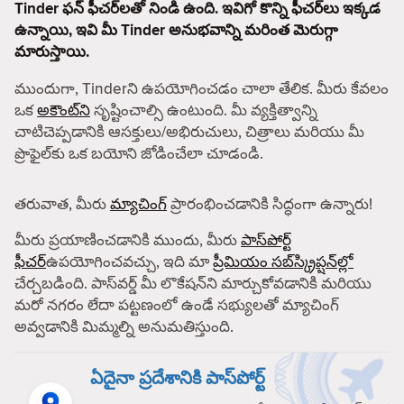
Tinder ఫన్ ఫీచర్‌లతో నిండి ఉంది. ఇవిగో కొన్ని ఫీచర్‌లు ఇక్కడ
ఉన్నాయి, ఇవి మీ Tinder అనుభవాన్ని మరింత మెరుగ్గా
మారుస్తాయి.
ముందుగా, Tinderని ఉపయోగించడం చాలా తేలిక. మీరు కేవలం
ఒక
అకౌంట్‌ని
సృష్టించాల్సి ఉంటుంది. మీ వ్యక్తిత్వాన్ని
చాటిచెప్పడానికి ఆసక్తులు/అభిరుచులు, చిత్రాలు మరియు మీ
ప్రొఫైల్‌కు ఒక బయోని జోడించేలా చూడండి.
తరువాత, మీరు
మ్యాచింగ్
ప్రారంభించడానికి సిద్ధంగా ఉన్నారు!
మీరు ప్రయాణించడానికి ముందు, మీరు
పాస్‌పోర్ట్
ఫీచర్
ఉపయోగించవచ్చు, ఇది మా
ప్రీమియం సబ్‌స్క్రిప్షన్‌ల్లో
చేర్చబడింది. పాస్‌వర్డ్ మీ లొకేషన్‌ని మార్చుకోవడానికి మరియు
మరో నగరం లేదా పట్టణంలో ఉండే సభ్యులతో మ్యాచింగ్
అవ్వడానికి మిమ్మల్ని అనుమతిస్తుంది.
ఏదైనా ప్రదేశానికి పాస్‌పోర్ట్