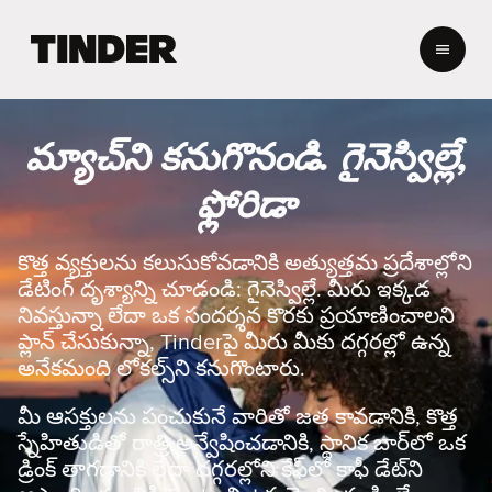
T
i
n
d
e
మ్యాచ్‌ని కనుగొనండి. గైనెస్విల్లే,
r
హో
ఫ్లోరిడా
మ్
కొత్త వ్యక్తులను కలుసుకోవడానికి అత్యుత్తమ ప్రదేశాల్లోని
డేటింగ్ దృశ్యాన్ని చూడండి: గైనెస్విల్లే. మీరు ఇక్కడ
నివస్తున్నా లేదా ఒక సందర్శన కొరకు ప్రయాణించాలని
ప్లాన్ చేసుకున్నా, Tinderపై మీరు మీకు దగ్గరల్లో ఉన్న
అనేకమంది లోకల్స్‌ని కనుగొంటారు.
మీ ఆసక్తులను పంచుకునే వారితో జత కావడానికి, కొత్త
స్నేహితుడితో రాత్రి అన్వేషించడానికి, స్థానిక బార్‌లో ఒక
డ్రింక్ తాగడానికి లేదా దగ్గరల్లోని కేఫ్‌లో కాఫీ డేట్‌ని