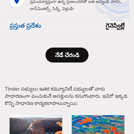
ప్రపంచవ్యాప్తంగా ఉన్న ప్రజలందరితో జత అవ్వండి. పారిస్,
లాస్‌ఏంజిల్స్, సిడ్నీ, వెళ్లండి!
ప్రస్తుత ప్రదేశం
గైనెస్విల్లే
నేడే చేరండి
Tinder సభ్యులు ఇతర కమ్యూనిటీ సభ్యులతో వారు
సాధారణంగా పంచుకునే ఆసక్తులను కనుగొంటారు. ఇవిగో ఇక్కడ
కొన్ని సాధారణ కార్యకలాపాలున్నాయి: