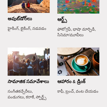
అవుట్‌డోర్‌లు
ఆర్ట్స్
హైకింగ్, బైకింగ్, నడవడం
ఫోటోగ్రఫీ, భాషా మార్పిడి,
సినిమా/మూవీలు
సామాజిక సమావేశాలు
ఆహారం & డ్రింక్
సంగీతకచ్చేరీలు,
కాఫీ, బ్రంచ్, వంట చేయడం
పండుగలు, కరాకే, స్పోర్ట్స్