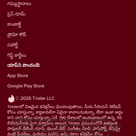
గమ్యస్థానాలు
ప్రెస్ రూమ్
కాంటాక్ట్
ప్రోమో కోడ్
సపోర్ట్
గిఫ్ట్ కార్డ్‌లు
యాప్‌ని పొందండి!
App Store
Google Play Store
© 2026 Tinder LLC
Tinderలో నిజమైన కనెక్షన్‌లు మొదలవుతాయి, మీరు సీరియస్ రిలేషన్
కోసం చూస్తున్నా, క్యాజువల్‌గా ఏదైనా కావాలనుకున్నా, లేదా ఇంకా అర్థం
కాని దాని కోసం చూస్తున్నా సరే. 190 దేశాలలో అందుబాటులో ఉన్న, 55
మీ గోప్యతకు మేం విలువను ఇస్తాం. మా వెబ్‌సైట్ ఆడియెన్స్‌ని
బిలియన్‌లకు పైగా మ్యాచ్‌లు అయిన Tinder ప్రపంచంలోనే అత్యంత
లెక్కించడానికి మరియు మా స్వంత Tinder మార్కెటింగ్ ఆపరేషన్స్‌ని
పాపులర్ డేటింగ్ యాప్. డబుల్ డేట్, సంగీతం మోడ్, పాస్‌పోర్ట్, కెమిస్ట్రీ
ఆఫర్ చేయడానికి మరియు మెరుగుపరచడానికి మేం మరియు మా
వంటి ఫీచర్‌లు, మరియు మరిన్ని అన్ని రకాల కనెక్షన్‌ల కోసం