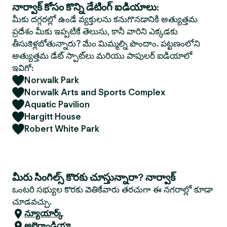
నార్వాక్ కోసం కొన్ని డేటింగ్ ఐడియాలు:
మీకు దగ్గరల్లో ఉండే వ్యక్తులను కనుగొనడానికి అత్యుత్తమ
ప్రదేశం మీకు ఇప్పటికే తెలుసు, కానీ వారిని ఎక్కడకు
తీసుకెళ్లబోతున్నారు? మేం మిమ్మల్ని పొందాం. పట్టణంలోని
అత్యుత్తమ డేట్ స్పాట్‌లు మరియు పాపులర్ ఐడియాలో
ఇవిగో:
Norwalk Park
Norwalk Arts and Sports Complex
Aquatic Pavilion
Hargitt House
Robert White Park
మీరు సింగిల్స్ కొరకు చూస్తున్నారా? నార్వాక్
ఒంటరి సభ్యుల కొరకు వెతికేవారు తరచుగా ఈ నగరాల్లో కూడా
చూడవచ్చు.
న్యూయార్క్
అలెగ్జాండ్రియా