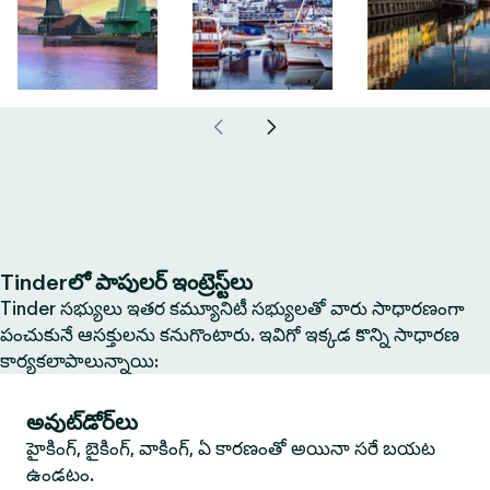
Tinderలో పాపులర్ ఇంట్రెస్ట్‌లు
Tinder సభ్యులు ఇతర కమ్యూనిటీ సభ్యులతో వారు సాధారణంగా
పంచుకునే ఆసక్తులను కనుగొంటారు. ఇవిగో ఇక్కడ కొన్ని సాధారణ
కార్యకలాపాలున్నాయి:
అవుట్‌డోర్‌లు
హైకింగ్, బైకింగ్, వాకింగ్, ఏ కారణంతో అయినా సరే బయట
ఉండటం.