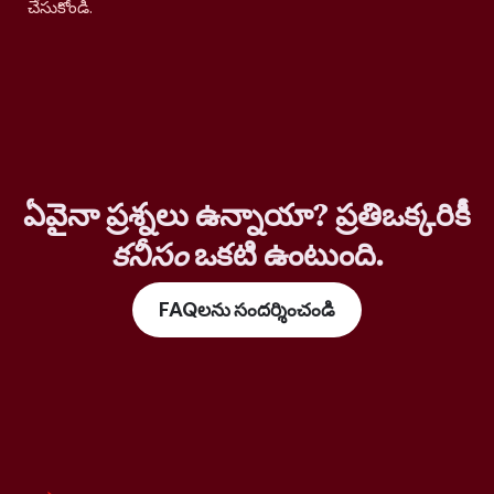
చేసుకోండి.
ఏవైనా ప్రశ్నలు ఉన్నాయా? ప్రతిఒక్కరికీ
కనీసం
ఒకటి ఉంటుంది.
FAQలను సందర్శించండి