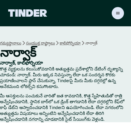
T
i
n
d
e
గమ్యస్థానాలు
సంయుక్త రాష్ట్రాలు
కాలిఫోర్నియా
నార్వాక్
r
నార్వాక్
హో
మ్
నార్వాక్, కాలిఫోర్నియా
కొత్త వ్యక్తులను కలుసుకోవడానికి అత్యుత్తమ ప్రదేశాల్లోని డేటింగ్ దృశ్యాన్ని
చూడండి: నార్వాక్. మీరు ఇక్కడ నివస్తున్నా లేదా ఒక సందర్శన కొరకు
ప్రయాణించాలని ప్లాన్ చేసుకున్నా, Tinderపై మీరు మీకు దగ్గరల్లో ఉన్న
అనేకమంది లోకల్స్‌ని కనుగొంటారు.
మీ ఆసక్తులను పంచుకునే వారితో జత కావడానికి, కొత్త స్నేహితుడితో రాత్రి
అన్వేషించడానికి, స్థానిక బార్‌లో ఒక డ్రింక్ తాగడానికి లేదా దగ్గరల్లోని కేఫ్‌లో
కాఫీ డేట్‌ని ఆస్వాదించడానికి Tinderని ఉపయోగించండి. లేదా నగరంలోని
అత్యుత్తమ విషయాలు అన్నింటిని అన్వేషించడానికి లేదా తిరిగి
అన్వేషించడానికి నగరాన్ని చూడటానికి సైట్ సీయింగ్‌కు వెళ్లండి.