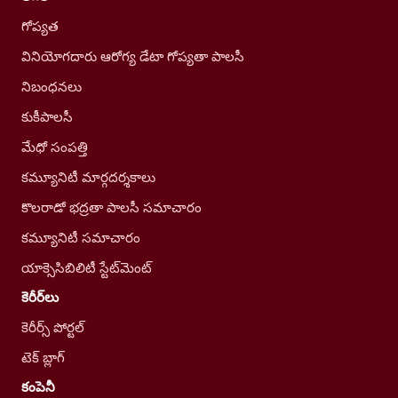
గోప్యత
వినియోగదారు ఆరోగ్య డేటా గోప్యతా పాలసీ
నిబంధనలు
కుకీపాలసీ
మేధో సంపత్తి
కమ్యూనిటీ మార్గదర్శకాలు
కొలరాడో భద్రతా పాలసీ సమాచారం
కమ్యూనిటీ సమాచారం
యాక్సెసిబిలిటీ స్టేట్‌మెంట్
కెరీర్‌లు
కెరీర్స్ పోర్టల్
టెక్ బ్లాగ్
కంపెనీ