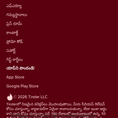
ఎఫ్ఎక్యూ
గమ్యస్థానాలు
ప్రెస్ రూమ్
కాంటాక్ట్
ప్రోమో కోడ్
సపోర్ట్
గిఫ్ట్ కార్డ్‌లు
యాప్‌ని పొందండి!
App Store
Google Play Store
© 2026 Tinder LLC
Tinderలో నిజమైన కనెక్షన్‌లు మొదలవుతాయి, మీరు సీరియస్ రిలేషన్
కోసం చూస్తున్నా, క్యాజువల్‌గా ఏదైనా కావాలనుకున్నా, లేదా ఇంకా అర్థం
కాని దాని కోసం చూస్తున్నా సరే. 190 దేశాలలో అందుబాటులో ఉన్న, 55
మీ గోప్యతకు మేం విలువను ఇస్తాం. మా వెబ్‌సైట్ ఆడియెన్స్‌ని