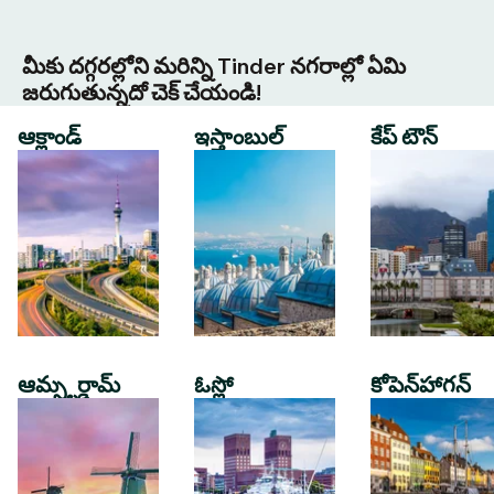
మీకు దగ్గరల్లోని మరిన్ని Tinder నగరాల్లో ఏమి
జరుగుతున్నదో చెక్ చేయండి!
ఆక్లాండ్
ఇస్తాంబుల్
కేప్ టౌన్
ఆమ్స్టర్డామ్
ఓస్లో
కోపెన్‌హాగన్