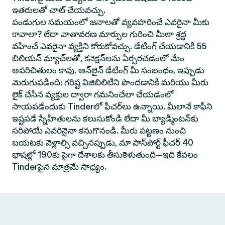
ఇతరులతో చాట్ చేయవచ్చు.
పండుగుల సమయంలో జనాలతో వ్యవహరించే ఎవరైనా మీకు
కావాలా? లేదా వాతావరణ మార్పుల గురించి మీలా శ్రద్ధ
వహించే ఎవరైనా వ్యక్తిని కోరుకోవచ్చు. డేటింగ్ చేయడానికి 55
బిలియన్ మ్యాచ్‌లతో, కనెక్షన్‌లను ఏర్పరచడంలో మేం
అపరిచితులం కావు. ఆన్‌లైన్ డేటింగ్ మీ సంబంధం, ఇప్పుడు
మెరుగుపడింది: గరిష్ట విజిబిలిటీని పొందడానికి మరియు మీరు
లైక్ చేసిన వ్యక్తుల ద్వారా గమనించేలా చేయడంలో
సాయపడేందుకు Tinderలో ఫీచర్‌లు ఉన్నాయి. మీలానే కాఫీని
ఇష్టపడే స్నేహితులను కలుసుకోండి లేదా మీ బ్యాడ్మింటన్‌కు
సరిపోయే ఎవరినైనా కనుగొనండి. మీరు పట్టణం నుంచి
బయటకు వెళ్లాల్సి వచ్చినప్పుడు, మా పాస్‌పోర్ట్ ఫీచర్ 40
భాషల్లో 190కు పైగా దేశాలకు తీసుకెళుతుంది—ఇది కేవలం
Tinderపైన మాత్రమే సాధ్యం.