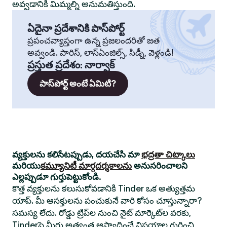
అవ్వడానికి మిమ్మల్ని అనుమతిస్తుంది.
ఏదైనా ప్రదేశానికి పాస్‌పోర్ట్
ప్రపంచవ్యాప్తంగా ఉన్న ప్రజలందరితో జత
అవ్వండి. పారిస్, లాస్‌ఏంజిల్స్, సిడ్నీ, వెళ్లండి!
ప్రస్తుత ప్రదేశం
:
నార్వాక్
పాస్‌పోర్ట్ అంటే ఏమిటి?
వ్యక్తులను కలిసేటప్పుడు, దయచేసి మా
భద్రతా చిట్కాలు
మరియు
కమ్యూనిటీ మార్గదర్శకాలను
అనుసరించాలని
ఎల్లప్పుడూ గుర్తుపెట్టుకోండి.
కొత్త వ్యక్తులను కలుసుకోవడానికి Tinder ఒక అత్యుత్తమ
యాప్. మీ ఆసక్తులను పంచుకునే వారి కోసం చూస్తున్నారా?
సమస్య లేదు. రోడ్డు ట్రిప్‌ల నుంచి నైట్ మార్కెట్‌ల వరకు,
Tinderపై మీరు అత్యంత ఆస్వాదించే విషయాల గురించి