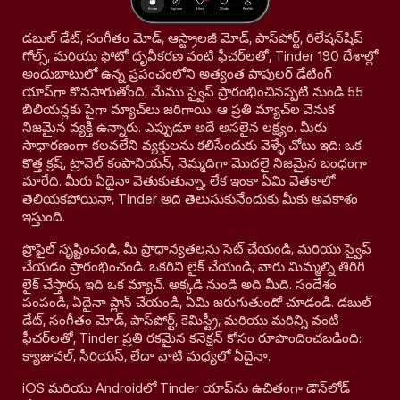
డబుల్ డేట్, సంగీతం మోడ్, ఆస్ట్రాలజీ మోడ్, పాస్‌పోర్ట్, రిలేషన్‌షిప్
గోల్స్, మరియు ఫోటో ధృవీకరణ వంటి ఫీచర్‌లతో, Tinder 190 దేశాల్లో
అందుబాటులో ఉన్న ప్రపంచంలోని అత్యంత పాపులర్ డేటింగ్
యాప్‌గా కొనసాగుతోంది, మేము స్వైప్ ప్రారంభించినప్పటి నుండి 55
బిలియన్లకు పైగా మ్యాచ్‌లు జరిగాయి. ఆ ప్రతి మ్యాచ్‌ల వెనుక
నిజమైన వ్యక్తి ఉన్నారు. ఎప్పుడూ అదే అసలైన లక్ష్యం. మీరు
సాధారణంగా కలవలేని వ్యక్తులను కలిసేందుకు వెళ్ళే చోటు ఇది: ఒక
కొత్త క్రష్, ట్రావెల్ కంపానియన్, నెమ్మదిగా మొదలై నిజమైన బంధంగా
మారేది. మీరు ఏదైనా వెతుకుతున్నా, లేక ఇంకా ఏమి వెతకాలో
తెలియకపోయినా, Tinder అది తెలుసుకునేందుకు మీకు అవకాశం
ఇస్తుంది.
ప్రొఫైల్ సృష్టించండి, మీ ప్రాధాన్యతలను సెట్ చేయండి, మరియు స్వైప్
చేయడం ప్రారంభించండి. ఒకరిని లైక్ చేయండి, వారు మిమ్మల్ని తిరిగి
లైక్ చేస్తారు, ఇది ఒక మ్యాచ్. అక్కడి నుండి అది మీది. సందేశం
పంపండి, ఏదైనా ప్లాన్ చేయండి, ఏమి జరుగుతుందో చూడండి. డబుల్
డేట్, సంగీతం మోడ్, పాస్‌పోర్ట్, కెమిస్ట్రీ, మరియు మరిన్ని వంటి
ఫీచర్‌లతో, Tinder ప్రతి రకమైన కనెక్షన్ కోసం రూపొందించబడింది:
క్యాజువల్, సీరియస్, లేదా వాటి మధ్యలో ఏదైనా.
iOS మరియు Androidలో Tinder యాప్‌ను ఉచితంగా డౌన్‌లోడ్