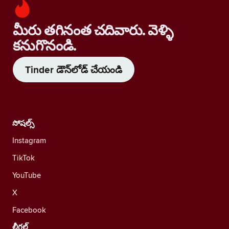
మీరు తగినంత చదివారు. వెళ్ళి
కనుగొనండి.
Tinder డౌన్‌లోడ్ చేయండి
సోషల్స్
Instagram
TikTok
YouTube
X
Facebook
లీగల్