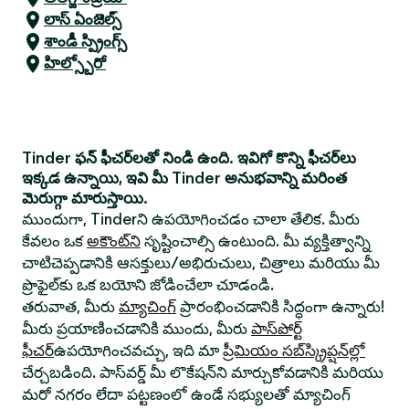
లాస్ ఏంజెల్స్
శాండీ స్ప్రింగ్స్
హిల్స్బోరో
Tinder ఫన్ ఫీచర్‌లతో నిండి ఉంది. ఇవిగో కొన్ని ఫీచర్‌లు
ఇక్కడ ఉన్నాయి, ఇవి మీ Tinder అనుభవాన్ని మరింత
మెరుగ్గా మారుస్తాయి.
ముందుగా, Tinderని ఉపయోగించడం చాలా తేలిక. మీరు
కేవలం ఒక
అకౌంట్‌ని
సృష్టించాల్సి ఉంటుంది. మీ వ్యక్తిత్వాన్ని
చాటిచెప్పడానికి ఆసక్తులు/అభిరుచులు, చిత్రాలు మరియు మీ
ప్రొఫైల్‌కు ఒక బయోని జోడించేలా చూడండి.
తరువాత, మీరు
మ్యాచింగ్
ప్రారంభించడానికి సిద్ధంగా ఉన్నారు!
మీరు ప్రయాణించడానికి ముందు, మీరు
పాస్‌పోర్ట్
ఫీచర్
ఉపయోగించవచ్చు, ఇది మా
ప్రీమియం సబ్‌స్క్రిప్షన్‌ల్లో
చేర్చబడింది. పాస్‌వర్డ్ మీ లొకేషన్‌ని మార్చుకోవడానికి మరియు
మరో నగరం లేదా పట్టణంలో ఉండే సభ్యులతో మ్యాచింగ్