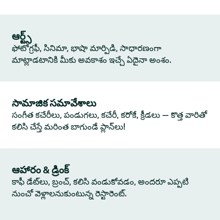
ఆర్ట్స్
ఫోటోగ్రఫీ, సినిమా, భాషా మార్పిడి, సాధారణంగా
మాట్లాడటానికి మీకు అవకాశం ఇచ్చే ఏదైనా అంశం.
సామాజిక సమావేశాలు
సంగీత కచేరీలు, పండుగలు, కచేరీ, కరోకే, క్రీడలు — కొత్త వారితో
కలిసి చేస్తే మరింత బాగుండే ప్లాన్‌లు!
ఆహారం & డ్రింక్
కాఫీ డేట్‌లు, బ్రంచ్, కలిసి వండుకోవడం, అందరూ ఎప్పటి
నుంచో వెళ్లాలనుకుంటున్న రెస్టారెంట్.