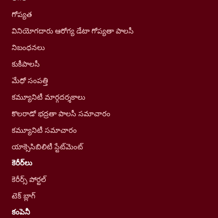
గోప్యత
వినియోగదారు ఆరోగ్య డేటా గోప్యతా పాలసీ
నిబంధనలు
కుకీపాలసీ
మేధో సంపత్తి
కమ్యూనిటీ మార్గదర్శకాలు
కొలరాడో భద్రతా పాలసీ సమాచారం
కమ్యూనిటీ సమాచారం
యాక్సెసిబిలిటీ స్టేట్‌మెంట్
కెరీర్‌లు
కెరీర్స్ పోర్టల్
టెక్ బ్లాగ్
కంపెనీ