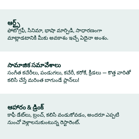
ఆర్ట్స్
ఫోటోగ్రఫీ, సినిమా, భాషా మార్పిడి, సాధారణంగా
మాట్లాడటానికి మీకు అవకాశం ఇచ్చే ఏదైనా అంశం.
సామాజిక సమావేశాలు
సంగీత కచేరీలు, పండుగలు, కచేరీ, కరోకే, క్రీడలు — కొత్త వారితో
కలిసి చేస్తే మరింత బాగుండే ప్లాన్‌లు!
ఆహారం & డ్రింక్
కాఫీ డేట్‌లు, బ్రంచ్, కలిసి వండుకోవడం, అందరూ ఎప్పటి
నుంచో వెళ్లాలనుకుంటున్న రెస్టారెంట్.