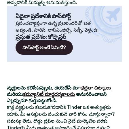
అవ్వడానికి మిమ్మల్ని అనుమతిస్తుంది.
ఏదైనా ప్రదేశానికి పాస్‌పోర్ట్
ప్రపంచవ్యాప్తంగా ఉన్న ప్రజలందరితో జత
అవ్వండి. పారిస్, లాస్‌ఏంజిల్స్, సిడ్నీ, వెళ్లండి!
ప్రస్తుత ప్రదేశం
:
కోల్చెస్టర్
పాస్‌పోర్ట్ అంటే ఏమిటి?
వ్యక్తులను కలిసేటప్పుడు, దయచేసి మా
భద్రతా చిట్కాలు
మరియు
కమ్యూనిటీ మార్గదర్శకాలను
అనుసరించాలని
ఎల్లప్పుడూ గుర్తుపెట్టుకోండి.
కొత్త వ్యక్తులను కలుసుకోవడానికి Tinder ఒక అత్యుత్తమ
యాప్. మీ ఆసక్తులను పంచుకునే వారి కోసం చూస్తున్నారా?
సమస్య లేదు. రోడ్డు ట్రిప్‌ల నుంచి నైట్ మార్కెట్‌ల వరకు,
Tinderపై మీరు అత్యంత ఆస్వాదించే విషయాల గురించి