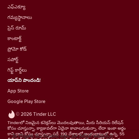
ఎఫ్ఎక్యూ
గమ్యస్థానాలు
ప్రెస్ రూమ్
కాంటాక్ట్
ప్రోమో కోడ్
సపోర్ట్
గిఫ్ట్ కార్డ్‌లు
యాప్‌ని పొందండి!
App Store
Google Play Store
© 2026 Tinder LLC
Tinderలో నిజమైన కనెక్షన్‌లు మొదలవుతాయి, మీరు సీరియస్ రిలేషన్
కోసం చూస్తున్నా, క్యాజువల్‌గా ఏదైనా కావాలనుకున్నా, లేదా ఇంకా అర్థం
కాని దాని కోసం చూస్తున్నా సరే. 190 దేశాలలో అందుబాటులో ఉన్న, 55
మీ గోప్యతకు మేం విలువను ఇస్తాం. మా వెబ్‌సైట్ ఆడియెన్స్‌ని