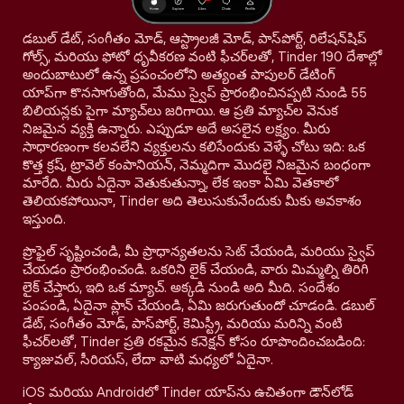
డబుల్ డేట్, సంగీతం మోడ్, ఆస్ట్రాలజీ మోడ్, పాస్‌పోర్ట్, రిలేషన్‌షిప్
గోల్స్, మరియు ఫోటో ధృవీకరణ వంటి ఫీచర్‌లతో, Tinder 190 దేశాల్లో
అందుబాటులో ఉన్న ప్రపంచంలోని అత్యంత పాపులర్ డేటింగ్
యాప్‌గా కొనసాగుతోంది, మేము స్వైప్ ప్రారంభించినప్పటి నుండి 55
బిలియన్లకు పైగా మ్యాచ్‌లు జరిగాయి. ఆ ప్రతి మ్యాచ్‌ల వెనుక
నిజమైన వ్యక్తి ఉన్నారు. ఎప్పుడూ అదే అసలైన లక్ష్యం. మీరు
సాధారణంగా కలవలేని వ్యక్తులను కలిసేందుకు వెళ్ళే చోటు ఇది: ఒక
కొత్త క్రష్, ట్రావెల్ కంపానియన్, నెమ్మదిగా మొదలై నిజమైన బంధంగా
మారేది. మీరు ఏదైనా వెతుకుతున్నా, లేక ఇంకా ఏమి వెతకాలో
తెలియకపోయినా, Tinder అది తెలుసుకునేందుకు మీకు అవకాశం
ఇస్తుంది.
ప్రొఫైల్ సృష్టించండి, మీ ప్రాధాన్యతలను సెట్ చేయండి, మరియు స్వైప్
చేయడం ప్రారంభించండి. ఒకరిని లైక్ చేయండి, వారు మిమ్మల్ని తిరిగి
లైక్ చేస్తారు, ఇది ఒక మ్యాచ్. అక్కడి నుండి అది మీది. సందేశం
పంపండి, ఏదైనా ప్లాన్ చేయండి, ఏమి జరుగుతుందో చూడండి. డబుల్
డేట్, సంగీతం మోడ్, పాస్‌పోర్ట్, కెమిస్ట్రీ, మరియు మరిన్ని వంటి
ఫీచర్‌లతో, Tinder ప్రతి రకమైన కనెక్షన్ కోసం రూపొందించబడింది:
క్యాజువల్, సీరియస్, లేదా వాటి మధ్యలో ఏదైనా.
iOS మరియు Androidలో Tinder యాప్‌ను ఉచితంగా డౌన్‌లోడ్