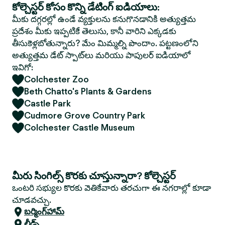
కోల్చెస్టర్ కోసం కొన్ని డేటింగ్ ఐడియాలు:
మీకు దగ్గరల్లో ఉండే వ్యక్తులను కనుగొనడానికి అత్యుత్తమ
ప్రదేశం మీకు ఇప్పటికే తెలుసు, కానీ వారిని ఎక్కడకు
తీసుకెళ్లబోతున్నారు? మేం మిమ్మల్ని పొందాం. పట్టణంలోని
అత్యుత్తమ డేట్ స్పాట్‌లు మరియు పాపులర్ ఐడియాలో
ఇవిగో:
Colchester Zoo
Beth Chatto's Plants & Gardens
Castle Park
Cudmore Grove Country Park
Colchester Castle Museum
మీరు సింగిల్స్ కొరకు చూస్తున్నారా? కోల్చెస్టర్
ఒంటరి సభ్యుల కొరకు వెతికేవారు తరచుగా ఈ నగరాల్లో కూడా
చూడవచ్చు.
బర్మింగ్‌హామ్
లీడ్స్