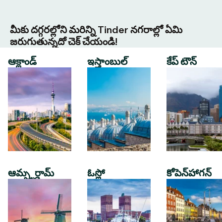
మీకు దగ్గరల్లోని మరిన్ని Tinder నగరాల్లో ఏమి
జరుగుతున్నదో చెక్ చేయండి!
ఆక్లాండ్
ఇస్తాంబుల్
కేప్ టౌన్
ఆమ్స్టర్డామ్
ఓస్లో
కోపెన్‌హాగన్