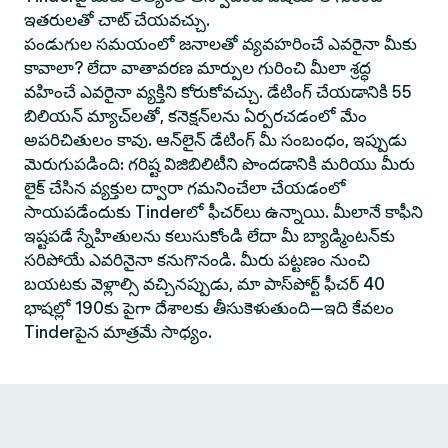
ఇతరులతో చాట్ చేయవచ్చు.
పండుగుల సమయంలో జనాలతో వ్యవహరించే ఎవరైనా మీకు
కావాలా? లేదా వాతావరణ మార్పుల గురించి మీలా శ్రద్ధ
వహించే ఎవరైనా వ్యక్తిని కోరుకోవచ్చు. డేటింగ్ చేయడానికి 55
బిలియన్ మ్యాచ్‌లతో, కనెక్షన్‌లను ఏర్పరచడంలో మేం
అపరిచితులం కావు. ఆన్‌లైన్ డేటింగ్ మీ సంబంధం, ఇప్పుడు
మెరుగుపడింది: గరిష్ట విజిబిలిటీని పొందడానికి మరియు మీరు
లైక్ చేసిన వ్యక్తుల ద్వారా గమనించేలా చేయడంలో
సాయపడేందుకు Tinderలో ఫీచర్‌లు ఉన్నాయి. మీలానే కాఫీని
ఇష్టపడే స్నేహితులను కలుసుకోండి లేదా మీ బ్యాడ్మింటన్‌కు
సరిపోయే ఎవరినైనా కనుగొనండి. మీరు పట్టణం నుంచి
బయటకు వెళ్లాల్సి వచ్చినప్పుడు, మా పాస్‌పోర్ట్ ఫీచర్ 40
భాషల్లో 190కు పైగా దేశాలకు తీసుకెళుతుంది—ఇది కేవలం
Tinderపైన మాత్రమే సాధ్యం.