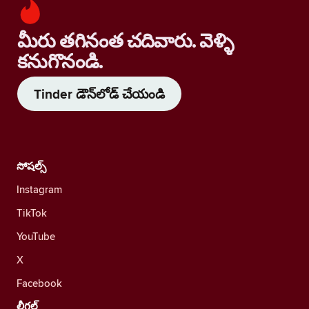
మీరు తగినంత చదివారు. వెళ్ళి
కనుగొనండి.
Tinder డౌన్‌లోడ్ చేయండి
సోషల్స్
Instagram
TikTok
YouTube
X
Facebook
లీగల్