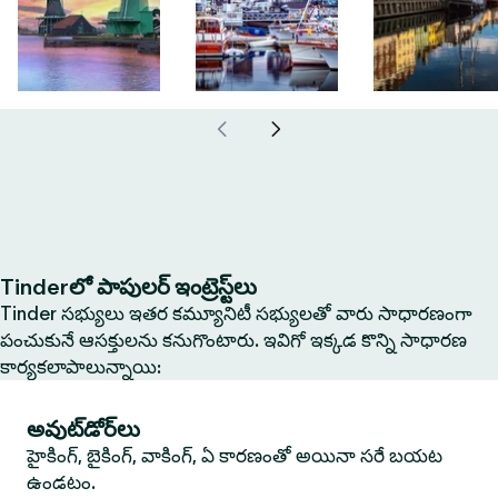
Tinderలో పాపులర్ ఇంట్రెస్ట్‌లు
Tinder సభ్యులు ఇతర కమ్యూనిటీ సభ్యులతో వారు సాధారణంగా
పంచుకునే ఆసక్తులను కనుగొంటారు. ఇవిగో ఇక్కడ కొన్ని సాధారణ
కార్యకలాపాలున్నాయి:
అవుట్‌డోర్‌లు
హైకింగ్, బైకింగ్, వాకింగ్, ఏ కారణంతో అయినా సరే బయట
ఉండటం.