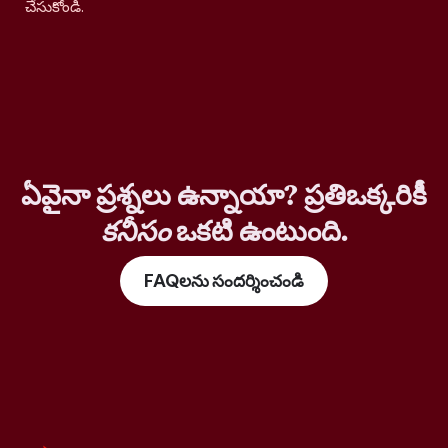
చేసుకోండి.
ఏవైనా ప్రశ్నలు ఉన్నాయా? ప్రతిఒక్కరికీ
కనీసం
ఒకటి ఉంటుంది.
FAQలను సందర్శించండి