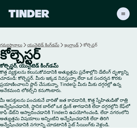
T
i
n
d
e
గమ్యస్థానాలు
యునైటెడ్ కింగ్‌డమ్
ఇంగ్లాండ్
కోల్చెస్టర్
r
కోల్చెస్టర్
హో
మ్
కోల్చెస్టర్, యునైటెడ్ కింగ్‌డమ్
కొత్త వ్యక్తులను కలుసుకోవడానికి అత్యుత్తమ ప్రదేశాల్లోని డేటింగ్ దృశ్యాన్ని
చూడండి: కోల్చెస్టర్. మీరు ఇక్కడ నివస్తున్నా లేదా ఒక సందర్శన కొరకు
ప్రయాణించాలని ప్లాన్ చేసుకున్నా, Tinderపై మీరు మీకు దగ్గరల్లో ఉన్న
అనేకమంది లోకల్స్‌ని కనుగొంటారు.
మీ ఆసక్తులను పంచుకునే వారితో జత కావడానికి, కొత్త స్నేహితుడితో రాత్రి
అన్వేషించడానికి, స్థానిక బార్‌లో ఒక డ్రింక్ తాగడానికి లేదా దగ్గరల్లోని కేఫ్‌లో
కాఫీ డేట్‌ని ఆస్వాదించడానికి Tinderని ఉపయోగించండి. లేదా నగరంలోని
అత్యుత్తమ విషయాలు అన్నింటిని అన్వేషించడానికి లేదా తిరిగి
అన్వేషించడానికి నగరాన్ని చూడటానికి సైట్ సీయింగ్‌కు వెళ్లండి.