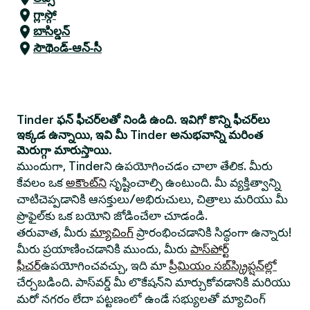
గ్లాస్గో
బాసిల్డన్
సౌథెండ్-ఆన్-సీ
Tinder ఫన్ ఫీచర్‌లతో నిండి ఉంది. ఇవిగో కొన్ని ఫీచర్‌లు
ఇక్కడ ఉన్నాయి, ఇవి మీ Tinder అనుభవాన్ని మరింత
మెరుగ్గా మారుస్తాయి.
ముందుగా, Tinderని ఉపయోగించడం చాలా తేలిక. మీరు
కేవలం ఒక
అకౌంట్‌ని
సృష్టించాల్సి ఉంటుంది. మీ వ్యక్తిత్వాన్ని
చాటిచెప్పడానికి ఆసక్తులు/అభిరుచులు, చిత్రాలు మరియు మీ
ప్రొఫైల్‌కు ఒక బయోని జోడించేలా చూడండి.
తరువాత, మీరు
మ్యాచింగ్
ప్రారంభించడానికి సిద్ధంగా ఉన్నారు!
మీరు ప్రయాణించడానికి ముందు, మీరు
పాస్‌పోర్ట్
ఫీచర్
ఉపయోగించవచ్చు, ఇది మా
ప్రీమియం సబ్‌స్క్రిప్షన్‌ల్లో
చేర్చబడింది. పాస్‌వర్డ్ మీ లొకేషన్‌ని మార్చుకోవడానికి మరియు
మరో నగరం లేదా పట్టణంలో ఉండే సభ్యులతో మ్యాచింగ్