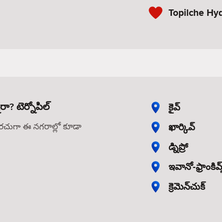
Topilche Hy
రా? టెర్నోపిల్
కైవ్
ఖార్కివ్
తరచుగా ఈ నగరాల్లో కూడా
డ్నిప్రో
ఇవానో-ఫ్రాంకివ్స
క్రెమెన్‌చుక్