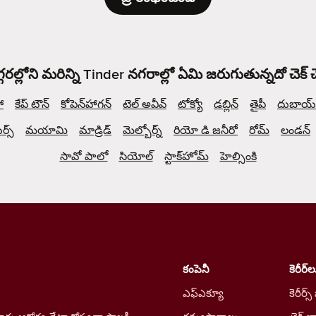
్గరల్లోని మరిన్ని Tinder నగరాల్లో ఏమి జరుగుతున్నదో చెక్
ో
కేప్ టౌన్
కోపెన్‌హాగన్
టెల్ అవీవ్
టోక్యో
డబ్లిన్
తైపీ
దుబాయ్
్స్
మయామి
మాడ్రిడ్
మెల్బోర్న్
రియో డి జనీరో
రోమ్
లండన్
సావో పాలో
సియోల్
స్టాక్‌హోమ్
హెల్సింకి
కంపెనీ
కెరీర్‌ల
ఎఫ్ఎక్యూ
కెరీర్స్