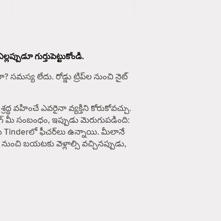
ప్పుడూ గుర్తుపెట్టుకోండి.
సమస్య లేదు. రోడ్డు ట్రిప్‌ల నుంచి నైట్
వహించే ఎవరైనా వ్యక్తిని కోరుకోవచ్చు.
ింగ్ మీ సంబంధం, ఇప్పుడు మెరుగుపడింది:
ు Tinderలో ఫీచర్‌లు ఉన్నాయి. మీలానే
 నుంచి బయటకు వెళ్లాల్సి వచ్చినప్పుడు,