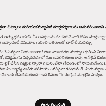
్రతా చిట్కాలు
మరియు
కమ్యూనిటీ మార్గదర్శకాలను
అనుసరించాలని ఎల్ల
ఒక అత్యుత్తమ యాప్. మీ ఆసక్తులను పంచుకునే వారి కోసం చూస్తున్నారా? 
ంత ఆస్వాదించే విషయాల గురించి ఇతరులతో చాట్ చేయవచ్చు.
రైనా మీకు కావాలా? లేదా వాతావరణ మార్పుల గురించి మీలా శ్రద్ధ 
తో, కనెక్షన్‌లను ఏర్పరచడంలో మేం అపరిచితులం కావు. ఆన్‌లైన్ డేట
 మీరు లైక్ చేసిన వ్యక్తుల ద్వారా గమనించేలా చేయడంలో సాయపడేందుక
లేదా మీ బ్యాడ్మింటన్‌కు సరిపోయే ఎవరినైనా కనుగొనండి. మీరు పట్టణం
పైగా దేశాలకు తీసుకెళుతుంది—ఇది కేవలం Tinderపైన మాత్రమే సాధ్యం.
ప్రారంభించండి