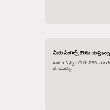
మీరు సింగిల్స్ కొరకు చూస్తున్నా
ఒంటరి సభ్యుల కొరకు వెతికేవారు 
చూడవచ్చు.