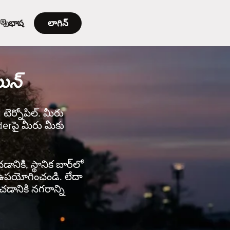
భాష
లాగిన్
యిన్
 టెర్నోపిల్. మీరు
nderపై మీరు మీకు
ానికి, స్థానిక బార్‌లో
rని ఉపయోగించండి. లేదా
చడానికి నగరాన్ని