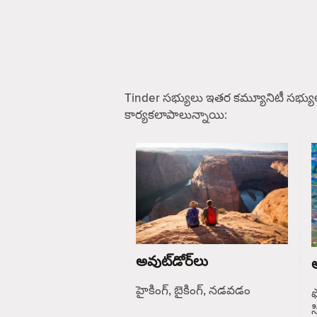
Tinder సభ్యులు ఇతర కమ్యూనిటీ సభ్యు
కార్యకలాపాలున్నాయి:
అవుట్‌డోర్‌లు
ఆ
హైకింగ్, బైకింగ్, నడవడం
ఫ