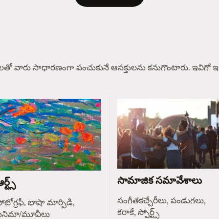
లతో వారు సాధారణంగా పంచుకునే ఆసక్తులను కనుగొంటారు. ఇవిగో ఇక
సామాజిక సమావేశాలు
ర్ట్స్
సంగీతకచ్చేరీలు, పండుగలు,
ోటోగ్రఫీ, భాషా మార్పిడి,
కరాకే, స్పోర్ట్స్
సినిమా/మూవీలు