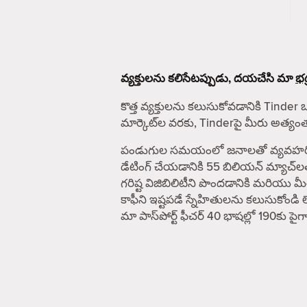
వ్యక్తులను కలిసేటప్పుడు, దయచేసి మా
భద
కొత్త వ్యక్తులను కలుసుకోవడానికి Tinder 
మార్కెట్‌ల వరకు, Tinderపై మీరు అత్య
పండుగుల సమయంలో జనాలతో వ్యవహరించే ఎవ
డేటింగ్ చేయడానికి 55 బిలియన్ మ్యాచ్‌ల
గరిష్ట విజిబిలిటీని పొందడానికి మరియు
కాఫీని ఇష్టపడే స్నేహితులను కలుసుకోండి 
మా పాస్‌పోర్ట్ ఫీచర్ 40 భాషల్లో 190కు 