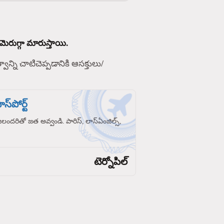
మెరుగ్గా మారుస్తాయి.
్వాన్ని చాటిచెప్పడానికి ఆసక్తులు/
స్‌పోర్ట్
రజలందరితో జత అవ్వండి. పారిస్, లాస్‌ఏంజిల్స్,
టెర్నోపిల్