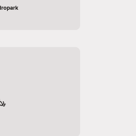
dropark
్క్