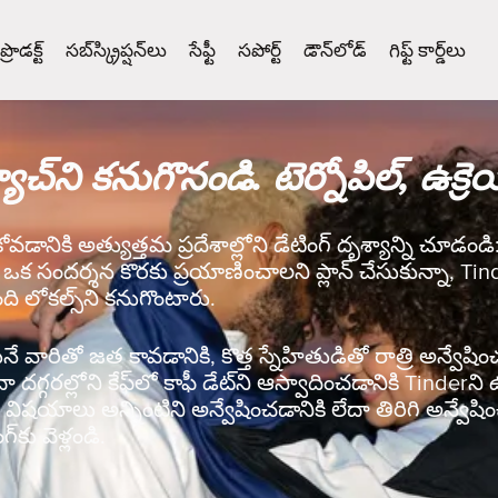
ప్రొడక్ట్
సబ్‌స్క్రిప్షన్‌లు
సేఫ్టీ
సపోర్ట్
డౌన్‌లోడ్
గిఫ్ట్ కార్డ్‌లు
ాచ్‌ని కనుగొనండి. టెర్నోపిల్, ఉక్రె
కోవడానికి అత్యుత్తమ ప్రదేశాల్లోని డేటింగ్ దృశ్యాన్ని చూడండి:
ా ఒక సందర్శన కొరకు ప్రయాణించాలని ప్లాన్ చేసుకున్నా, Ti
ది లోకల్స్‌ని కనుగొంటారు.
వారితో జత కావడానికి, కొత్త స్నేహితుడితో రాత్రి అన్వేషించడ
ేదా దగ్గరల్లోని కేఫ్‌లో కాఫీ డేట్‌ని ఆస్వాదించడానికి Tinde
ిషయాలు అన్నింటిని అన్వేషించడానికి లేదా తిరిగి అన్వేషిం
‌కు వెళ్లండి.