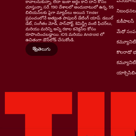
వినియోగదా
కావాలనుకున్నా, లేదా ఇంకా అర్థం కాని దాని కోసం
చూస్తున్నా సరే. 190 దేశాలలో అందుబాటులో ఉన్న, 55
నిబంధనల
బిలియన్‌లకు పైగా మ్యాచ్‌లు అయిన Tinder
ప్రపంచంలోనే అత్యంత పాపులర్ డేటింగ్ యాప్. డబుల్
కుకీపాలసీ
డేట్, సంగీతం మోడ్, పాస్‌పోర్ట్, కెమిస్ట్రీ వంటి ఫీచర్‌లు,
మరియు మరిన్ని అన్ని రకాల కనెక్షన్‌ల కోసం
మేధో సంపత్
రూపొందించబడ్డాయి. iOS మరియు Android లో
ఉచితంగా డౌన్‌లోడ్ చేసుకోండి.
కమ్యూనిటీ
తెలుగు
కొలరాడో 
కమ్యూనిట
యాక్సెసిబిల