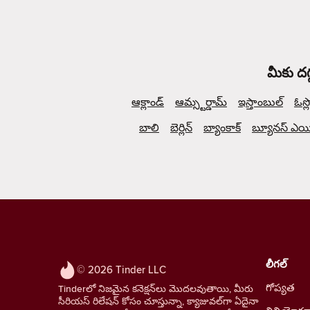
మీకు దగ
ఆక్లాండ్
ఆమ్స్టర్డామ్
ఇస్తాంబుల్
ఓస్ల
బాలి
బెర్లిన్
బ్యాంకాక్
బ్యూనస్ ఎయిర
లీగల్
© 2026 Tinder LLC
గోప్యత
Tinderలో నిజమైన కనెక్షన్‌లు మొదలవుతాయి, మీరు
సీరియస్ రిలేషన్ కోసం చూస్తున్నా, క్యాజువల్‌గా ఏదైనా