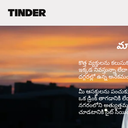
T
i
n
d
e
మ్య
r
హో
మ్
కొత్త వ్యక్తులను కలుసు
ఇక్కడ నివస్తున్నా లేద
దగ్గరల్లో ఉన్న అనేకమం
మీ ఆసక్తులను పంచుకునే 
ఒక డ్రింక్ తాగడానికి ల
నగరంలోని అత్యుత్తమ వ
చూడటానికి సైట్ సీయింగ్