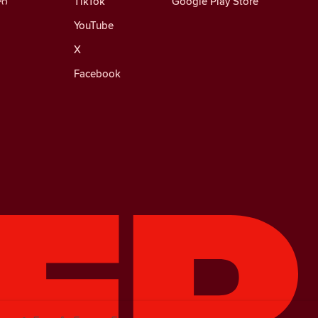
ాగ్
TikTok
Google Play Store
YouTube
X
Facebook