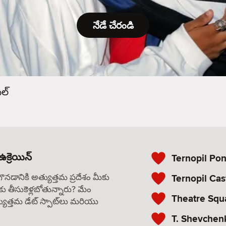
నేడే చేరండి
ిల్
ఉక్రెయిన్
Ternopil Po
గొనడానికి అత్యుత్తమ ప్రదేశం మీకు
Ternopil Cas
కు తీసుకెళ్లబోతున్నారు? మేం
Theatre Squ
యుత్తమ డేట్ స్పాట్‌లు మరియు
T. Shevchen