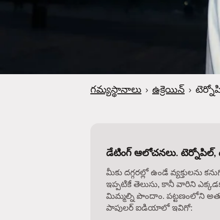
గమ్యస్థానాలు
›
ఉక్రెయిన్
›
టెర్నోప
డేటింగ్ ఆలోచనలు. టెర్నోపిల్, 
మీకు దగ్గరల్లో ఉండే వ్యక్తులను కను
ఇప్పటికే తెలుసు, కానీ వారిని ఎక్కడ
మిమ్మల్ని పొందాం. పట్టణంలోని అత్
పాపులర్ ఐడియాలో ఇవిగో: