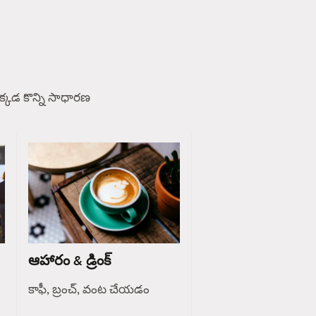
్కడ కొన్ని సాధారణ
ఆహారం & డ్రింక్
కాఫీ, బ్రంచ్, వంట చేయడం