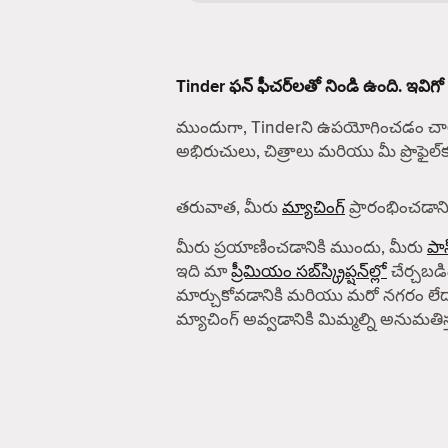
Tinder ఫన్ ఫీచర్‌లతో నిండి ఉంది. ఇవిగో
ముందుగా, Tinderని ఉపయోగించడం చాలా
అభిరుచులు, చిత్రాలు మరియు మీ ప్రొఫైల
తరువాత, మీరు
మ్యాచింగ్
ప్రారంభించడానిక
మీరు ప్రయాణించడానికి ముందు, మీరు
పాస
ఇది మా
ప్రీమియం సబ్‌స్క్రిప్షన్‌ల్లో
చేర్చబడిం
మార్చుకోవడానికి మరియు మరో నగరం లేద
మ్యాచింగ్ అవ్వడానికి మిమ్మల్ని అనుమతిస్