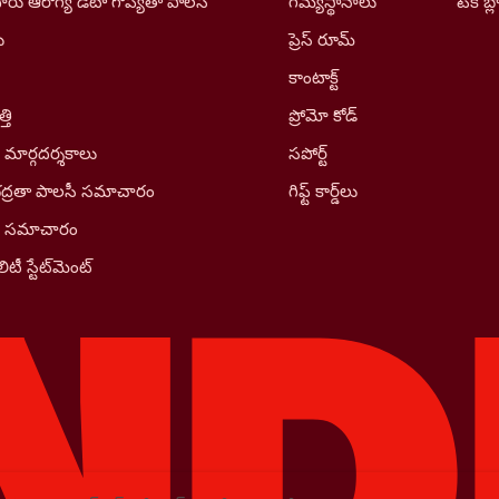
రు ఆరోగ్య డేటా గోప్యతా పాలసీ
గమ్యస్థానాలు
టెక్ బ్ల
ు
ప్రెస్ రూమ్
కాంటాక్ట్
తి
ప్రోమో కోడ్
 మార్గదర్శకాలు
సపోర్ట్
భద్రతా పాలసీ సమాచారం
గిఫ్ట్ కార్డ్‌లు
ీ సమాచారం
ిటీ స్టేట్‌మెంట్