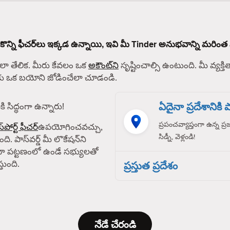
 కొన్ని ఫీచర్‌లు ఇక్కడ ఉన్నాయి, ఇవి మీ Tinder అనుభవాన్ని మరింత 
 తేలిక. మీరు కేవలం ఒక
అకౌంట్‌ని
సృష్టించాల్సి ఉంటుంది. మీ వ్యక్తిత
్‌కు ఒక బయోని జోడించేలా చూడండి.
ఏదైనా ప్రదేశానికి పా
ి సిద్ధంగా ఉన్నారు!
ప్రపంచవ్యాప్తంగా ఉన్న ప్
్‌పోర్ట్ ఫీచర్
ఉపయోగించవచ్చు,
సిడ్నీ, వెళ్లండి!
ది. పాస్‌వర్డ్ మీ లొకేషన్‌ని
ా పట్టణంలో ఉండే సభ్యులతో
తుంది.
ప్రస్తుత ప్రదేశం
నేడే చేరండి