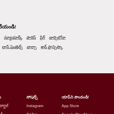
 చేయండి!
న్యూయార్క్
పారిస్
ప్రేగ్
బార్సిలోనా
లాస్ ఏంజెల్స్
వార్సా
శాన్ ఫ్రాన్సిస్కొ
ు
సోషల్స్
యాప్‌ని పొందండి!
 పోర్టల్
Instagram
App Store