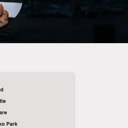
nd
tle
are
ko Park