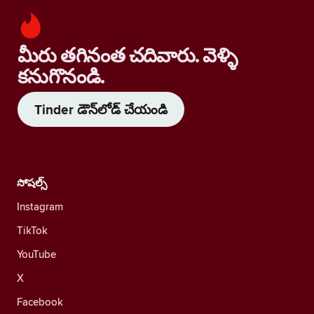
మీరు తగినంత చదివారు. వెళ్ళి
కనుగొనండి.
Tinder డౌన్‌లోడ్ చేయండి
సోషల్స్
Instagram
TikTok
YouTube
X
Facebook