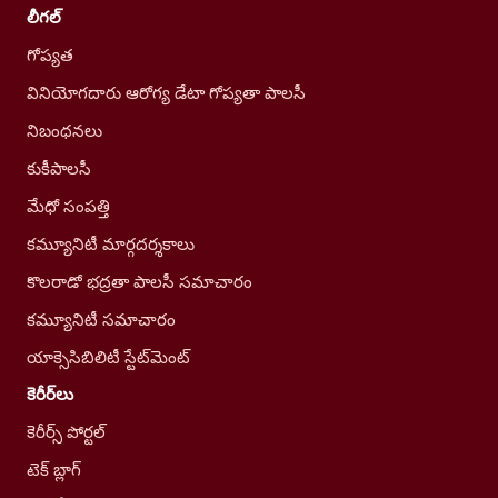
లీగల్
గోప్యత
వినియోగదారు ఆరోగ్య డేటా గోప్యతా పాలసీ
నిబంధనలు
కుకీపాలసీ
మేధో సంపత్తి
కమ్యూనిటీ మార్గదర్శకాలు
కొలరాడో భద్రతా పాలసీ సమాచారం
కమ్యూనిటీ సమాచారం
యాక్సెసిబిలిటీ స్టేట్‌మెంట్
కెరీర్‌లు
కెరీర్స్ పోర్టల్
టెక్ బ్లాగ్