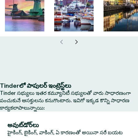
Tinderలో పాపులర్ ఇంట్రెస్ట్‌లు
Tinder సభ్యులు ఇతర కమ్యూనిటీ సభ్యులతో వారు సాధారణంగా
పంచుకునే ఆసక్తులను కనుగొంటారు. ఇవిగో ఇక్కడ కొన్ని సాధారణ
కార్యకలాపాలున్నాయి:
అవుట్‌డోర్‌లు
హైకింగ్, బైకింగ్, వాకింగ్, ఏ కారణంతో అయినా సరే బయట