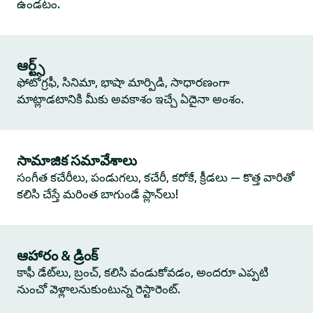
ఉండటం.
ఆర్ట్స్
ఫోటోగ్రఫీ, సినిమా, భాషా మార్పిడి, సాధారణంగా
మాట్లాడటానికి మీకు అవకాశం ఇచ్చే ఏదైనా అంశం.
సామాజిక సమావేశాలు
సంగీత కచేరీలు, పండుగలు, కచేరీ, కరోకే, క్రీడలు — కొత్త వారితో
కలిసి చేస్తే మరింత బాగుండే ప్లాన్‌లు!
ఆహారం & డ్రింక్
కాఫీ డేట్‌లు, బ్రంచ్, కలిసి వండుకోవడం, అందరూ ఎప్పటి
నుంచో వెళ్లాలనుకుంటున్న రెస్టారెంట్.