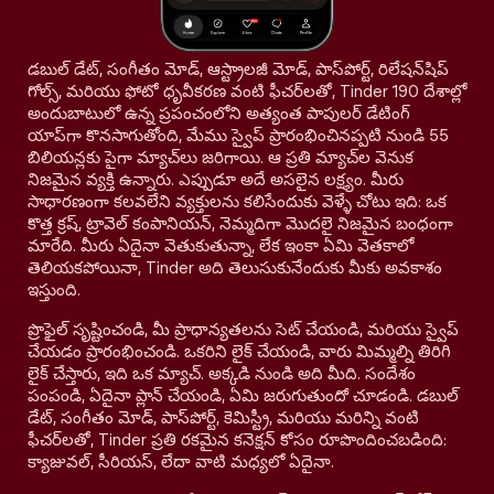
డబుల్ డేట్, సంగీతం మోడ్, ఆస్ట్రాలజీ మోడ్, పాస్‌పోర్ట్, రిలేషన్‌షిప్
గోల్స్, మరియు ఫోటో ధృవీకరణ వంటి ఫీచర్‌లతో, Tinder 190 దేశాల్లో
అందుబాటులో ఉన్న ప్రపంచంలోని అత్యంత పాపులర్ డేటింగ్
యాప్‌గా కొనసాగుతోంది, మేము స్వైప్ ప్రారంభించినప్పటి నుండి 55
బిలియన్లకు పైగా మ్యాచ్‌లు జరిగాయి. ఆ ప్రతి మ్యాచ్‌ల వెనుక
నిజమైన వ్యక్తి ఉన్నారు. ఎప్పుడూ అదే అసలైన లక్ష్యం. మీరు
సాధారణంగా కలవలేని వ్యక్తులను కలిసేందుకు వెళ్ళే చోటు ఇది: ఒక
కొత్త క్రష్, ట్రావెల్ కంపానియన్, నెమ్మదిగా మొదలై నిజమైన బంధంగా
మారేది. మీరు ఏదైనా వెతుకుతున్నా, లేక ఇంకా ఏమి వెతకాలో
తెలియకపోయినా, Tinder అది తెలుసుకునేందుకు మీకు అవకాశం
ఇస్తుంది.
ప్రొఫైల్ సృష్టించండి, మీ ప్రాధాన్యతలను సెట్ చేయండి, మరియు స్వైప్
చేయడం ప్రారంభించండి. ఒకరిని లైక్ చేయండి, వారు మిమ్మల్ని తిరిగి
లైక్ చేస్తారు, ఇది ఒక మ్యాచ్. అక్కడి నుండి అది మీది. సందేశం
పంపండి, ఏదైనా ప్లాన్ చేయండి, ఏమి జరుగుతుందో చూడండి. డబుల్
డేట్, సంగీతం మోడ్, పాస్‌పోర్ట్, కెమిస్ట్రీ, మరియు మరిన్ని వంటి
ఫీచర్‌లతో, Tinder ప్రతి రకమైన కనెక్షన్ కోసం రూపొందించబడింది:
క్యాజువల్, సీరియస్, లేదా వాటి మధ్యలో ఏదైనా.