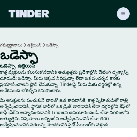
T
i
n
d
e
గమ్యస్థానాలు
ఉక్రెయిన్
ఒడెస్సా
r
ఒడెస్సా
హో
మ్
ఒడెస్సా, ఉక్రెయిన్
కొత్త వ్యక్తులను కలుసుకోవడానికి అత్యుత్తమ ప్రదేశాల్లోని డేటింగ్ దృశ్యాన్ని
చూడండి: ఒడెస్సా. మీరు ఇక్కడ నివస్తున్నా లేదా ఒక సందర్శన కొరకు
ప్రయాణించాలని ప్లాన్ చేసుకున్నా, Tinderపై మీరు మీకు దగ్గరల్లో ఉన్న
అనేకమంది లోకల్స్‌ని కనుగొంటారు.
మీ ఆసక్తులను పంచుకునే వారితో జత కావడానికి, కొత్త స్నేహితుడితో రాత్రి
అన్వేషించడానికి, స్థానిక బార్‌లో ఒక డ్రింక్ తాగడానికి లేదా దగ్గరల్లోని కేఫ్‌లో
కాఫీ డేట్‌ని ఆస్వాదించడానికి Tinderని ఉపయోగించండి. లేదా నగరంలోని
అత్యుత్తమ విషయాలు అన్నింటిని అన్వేషించడానికి లేదా తిరిగి
అన్వేషించడానికి నగరాన్ని చూడటానికి సైట్ సీయింగ్‌కు వెళ్లండి.