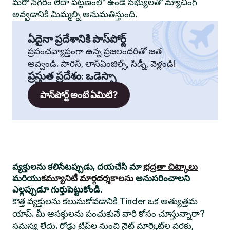
మరో నగరం లేదా పట్టణంలో ఉండే సభ్యులతో మ్యాచింగ్
అవ్వడానికి మిమ్మల్ని అనుమతిస్తుంది.
ఏదైనా ప్రదేశానికి పాస్‌పోర్ట్
ప్రపంచవ్యాప్తంగా ఉన్న ప్రజలందరితో జత
అవ్వండి. పారిస్, లాస్‌ఏంజిల్స్, సిడ్నీ, వెళ్లండి!
ప్రస్తుత ప్రదేశం
:
ఒడెస్సా
పాస్‌పోర్ట్ అంటే ఏమిటి?
వ్యక్తులను కలిసేటప్పుడు, దయచేసి మా
భద్రతా చిట్కాలు
మరియు
కమ్యూనిటీ మార్గదర్శకాలను
అనుసరించాలని
ఎల్లప్పుడూ గుర్తుపెట్టుకోండి.
కొత్త వ్యక్తులను కలుసుకోవడానికి Tinder ఒక అత్యుత్తమ
యాప్. మీ ఆసక్తులను పంచుకునే వారి కోసం చూస్తున్నారా?
సమస్య లేదు. రోడ్డు ట్రిప్‌ల నుంచి నైట్ మార్కెట్‌ల వరకు,