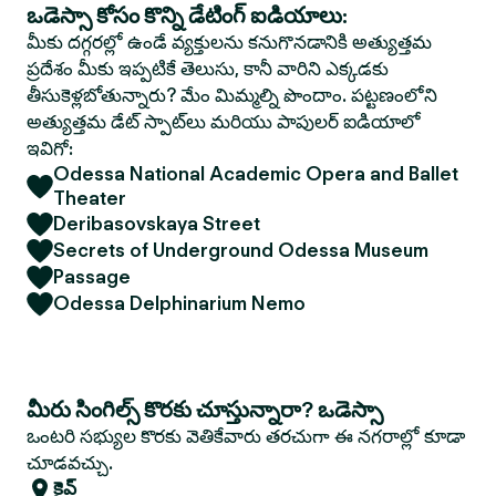
ఒడెస్సా కోసం కొన్ని డేటింగ్ ఐడియాలు:
మీకు దగ్గరల్లో ఉండే వ్యక్తులను కనుగొనడానికి అత్యుత్తమ
ప్రదేశం మీకు ఇప్పటికే తెలుసు, కానీ వారిని ఎక్కడకు
తీసుకెళ్లబోతున్నారు? మేం మిమ్మల్ని పొందాం. పట్టణంలోని
అత్యుత్తమ డేట్ స్పాట్‌లు మరియు పాపులర్ ఐడియాలో
ఇవిగో:
Odessa National Academic Opera and Ballet
Theater
Deribasovskaya Street
Secrets of Underground Odessa Museum
Passage
Odessa Delphinarium Nemo
మీరు సింగిల్స్ కొరకు చూస్తున్నారా? ఒడెస్సా
ఒంటరి సభ్యుల కొరకు వెతికేవారు తరచుగా ఈ నగరాల్లో కూడా
చూడవచ్చు.
కైవ్