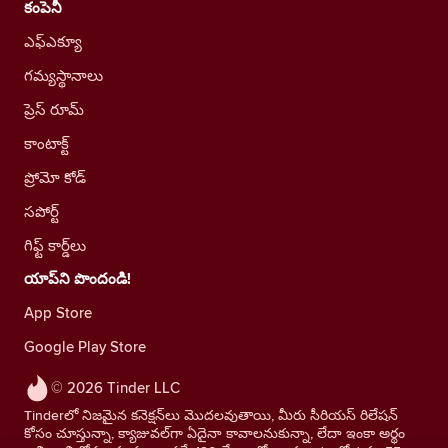
కంపెనీ
ఎఫ్ఎక్యూ
గమ్యస్థానాలు
ప్రెస్ రూమ్
కాంటాక్ట్
ప్రోమో కోడ్
సపోర్ట్
గిఫ్ట్ కార్డ్‌లు
యాప్‌ని పొందండి!
App Store
Google Play Store
© 2026 Tinder LLC
Tinderలో నిజమైన కనెక్షన్‌లు మొదలవుతాయి, మీరు సీరియస్ రిలేషన్
కోసం చూస్తున్నా, క్యాజువల్‌గా ఏదైనా కావాలనుకున్నా, లేదా ఇంకా అర్థం