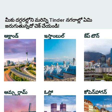
మీకు దగ్గరల్లోని మరిన్ని Tinder నగరాల్లో ఏమి
జరుగుతున్నదో చెక్ చేయండి!
ఆక్లాండ్
ఇస్తాంబుల్
కేప్ టౌన్
ఆమ్స్టర్డామ్
ఓస్లో
కోపెన్‌హాగన్