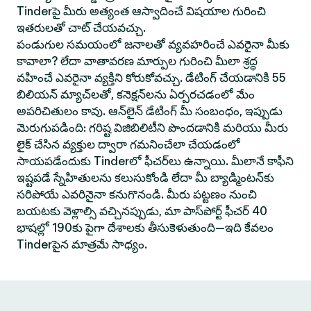
Tinderపై మీరు అత్యంత ఆస్వాదించే విషయాల గురించి
ఇతరులతో చాట్ చేయవచ్చు.
పండుగుల సమయంలో జనాలతో వ్యవహరించే ఎవరైనా మీకు
కావాలా? లేదా వాతావరణ మార్పుల గురించి మీలా శ్రద్ధ
వహించే ఎవరైనా వ్యక్తిని కోరుకోవచ్చు. డేటింగ్ చేయడానికి 55
బిలియన్ మ్యాచ్‌లతో, కనెక్షన్‌లను ఏర్పరచడంలో మేం
అపరిచితులం కావు. ఆన్‌లైన్ డేటింగ్ మీ సంబంధం, ఇప్పుడు
మెరుగుపడింది: గరిష్ట విజిబిలిటీని పొందడానికి మరియు మీరు
లైక్ చేసిన వ్యక్తుల ద్వారా గమనించేలా చేయడంలో
సాయపడేందుకు Tinderలో ఫీచర్‌లు ఉన్నాయి. మీలానే కాఫీని
ఇష్టపడే స్నేహితులను కలుసుకోండి లేదా మీ బ్యాడ్మింటన్‌కు
సరిపోయే ఎవరినైనా కనుగొనండి. మీరు పట్టణం నుంచి
బయటకు వెళ్లాల్సి వచ్చినప్పుడు, మా పాస్‌పోర్ట్ ఫీచర్ 40
భాషల్లో 190కు పైగా దేశాలకు తీసుకెళుతుంది—ఇది కేవలం
Tinderపైన మాత్రమే సాధ్యం.