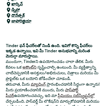
ఖార్కివ్
డ్నిప్రో
దొనేత్సక్
జాపోరిజ్జియా
Tinder ఫన్ ఫీచర్‌లతో నిండి ఉంది. ఇవిగో కొన్ని ఫీచర్‌లు
ఇక్కడ ఉన్నాయి, ఇవి మీ Tinder అనుభవాన్ని మరింత
మెరుగ్గా మారుస్తాయి.
ముందుగా, Tinderని ఉపయోగించడం చాలా తేలిక. మీరు
కేవలం ఒక
అకౌంట్‌ని
సృష్టించాల్సి ఉంటుంది. మీ వ్యక్తిత్వాన్ని
చాటిచెప్పడానికి ఆసక్తులు/అభిరుచులు, చిత్రాలు మరియు మీ
ప్రొఫైల్‌కు ఒక బయోని జోడించేలా చూడండి.
తరువాత, మీరు
మ్యాచింగ్
ప్రారంభించడానికి సిద్ధంగా ఉన్నారు!
మీరు ప్రయాణించడానికి ముందు, మీరు
పాస్‌పోర్ట్
ఫీచర్
ఉపయోగించవచ్చు, ఇది మా
ప్రీమియం సబ్‌స్క్రిప్షన్‌ల్లో
చేర్చబడింది. పాస్‌వర్డ్ మీ లొకేషన్‌ని మార్చుకోవడానికి మరియు