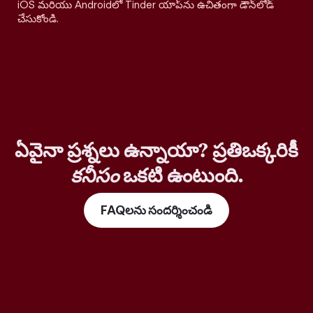
iOS మరియు Androidలో Tinder యాప్‌ను ఉచితంగా డౌన్‌లోడ్
చేసుకోండి.
ఏవైనా ప్రశ్నలు ఉన్నాయా? ప్రతిఒక్కరికీ
కనీసం
ఒకటి ఉంటుంది.
FAQలను సందర్శించండి