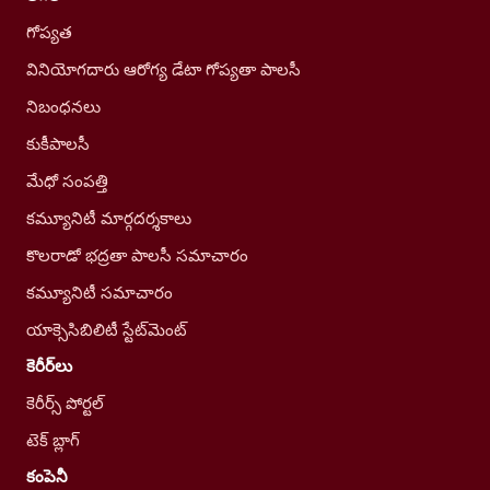
గోప్యత
వినియోగదారు ఆరోగ్య డేటా గోప్యతా పాలసీ
నిబంధనలు
కుకీపాలసీ
మేధో సంపత్తి
కమ్యూనిటీ మార్గదర్శకాలు
కొలరాడో భద్రతా పాలసీ సమాచారం
కమ్యూనిటీ సమాచారం
యాక్సెసిబిలిటీ స్టేట్‌మెంట్
కెరీర్‌లు
కెరీర్స్ పోర్టల్
టెక్ బ్లాగ్
కంపెనీ