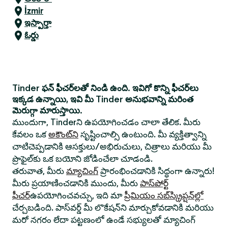
İzmir
ఇస్పార్తా
ఓర్డు
Tinder ఫన్ ఫీచర్‌లతో నిండి ఉంది. ఇవిగో కొన్ని ఫీచర్‌లు
ఇక్కడ ఉన్నాయి, ఇవి మీ Tinder అనుభవాన్ని మరింత
మెరుగ్గా మారుస్తాయి.
ముందుగా, Tinderని ఉపయోగించడం చాలా తేలిక. మీరు
కేవలం ఒక
అకౌంట్‌ని
సృష్టించాల్సి ఉంటుంది. మీ వ్యక్తిత్వాన్ని
చాటిచెప్పడానికి ఆసక్తులు/అభిరుచులు, చిత్రాలు మరియు మీ
ప్రొఫైల్‌కు ఒక బయోని జోడించేలా చూడండి.
తరువాత, మీరు
మ్యాచింగ్
ప్రారంభించడానికి సిద్ధంగా ఉన్నారు!
మీరు ప్రయాణించడానికి ముందు, మీరు
పాస్‌పోర్ట్
ఫీచర్
ఉపయోగించవచ్చు, ఇది మా
ప్రీమియం సబ్‌స్క్రిప్షన్‌ల్లో
చేర్చబడింది. పాస్‌వర్డ్ మీ లొకేషన్‌ని మార్చుకోవడానికి మరియు
మరో నగరం లేదా పట్టణంలో ఉండే సభ్యులతో మ్యాచింగ్