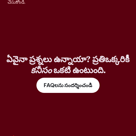
చేసుకోండి.
ఏవైనా ప్రశ్నలు ఉన్నాయా? ప్రతిఒక్కరికీ
కనీసం
ఒకటి ఉంటుంది.
FAQలను సందర్శించండి