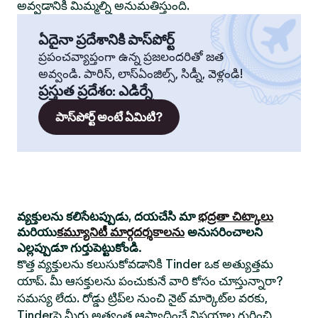
అవ్వడానికి మిమ్మల్ని అనుమతిస్తుంది.
ఏదైనా ప్రదేశానికి పాస్‌పోర్ట్
ప్రపంచవ్యాప్తంగా ఉన్న ప్రజలందరితో జత
అవ్వండి. పారిస్, లాస్‌ఏంజిల్స్, సిడ్నీ, వెళ్లండి!
ప్రస్తుత ప్రదేశం
:
ఎడిర్నే
పాస్‌పోర్ట్ అంటే ఏమిటి?
వ్యక్తులను కలిసేటప్పుడు, దయచేసి మా
భద్రతా చిట్కాలు
మరియు
కమ్యూనిటీ మార్గదర్శకాలను
అనుసరించాలని
ఎల్లప్పుడూ గుర్తుపెట్టుకోండి.
కొత్త వ్యక్తులను కలుసుకోవడానికి Tinder ఒక అత్యుత్తమ
యాప్. మీ ఆసక్తులను పంచుకునే వారి కోసం చూస్తున్నారా?
సమస్య లేదు. రోడ్డు ట్రిప్‌ల నుంచి నైట్ మార్కెట్‌ల వరకు,
Tinderపై మీరు అత్యంత ఆస్వాదించే విషయాల గురించి