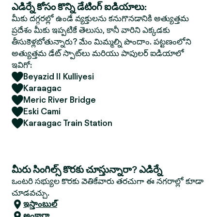
ఎడిర్నే కోసం కొన్ని డేటింగ్ ఐడియాలు:
మీకు దగ్గరల్లో ఉండే వ్యక్తులను కనుగొనడానికి అత్యుత్తమ
ప్రదేశం మీకు ఇప్పటికే తెలుసు, కానీ వారిని ఎక్కడకు
తీసుకెళ్లబోతున్నారు? మేం మిమ్మల్ని పొందాం. పట్టణంలోని
అత్యుత్తమ డేట్ స్పాట్‌లు మరియు పాపులర్ ఐడియాలో
ఇవిగో:
Beyazid II Kulliyesi
Karaagac
Meric River Bridge
Eski Cami
Karaagac Train Station
మీరు సింగిల్స్ కొరకు చూస్తున్నారా? ఎడిర్నే
ఒంటరి సభ్యుల కొరకు వెతికేవారు తరచుగా ఈ నగరాల్లో కూడా
చూడవచ్చు.
ఇస్తాంబుల్
అంకారా