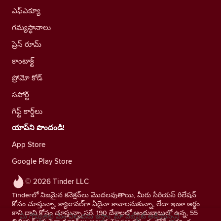
ఎఫ్ఎక్యూ
గమ్యస్థానాలు
ప్రెస్ రూమ్
కాంటాక్ట్
ప్రోమో కోడ్
సపోర్ట్
గిఫ్ట్ కార్డ్‌లు
యాప్‌ని పొందండి!
App Store
Google Play Store
© 2026 Tinder LLC
Tinderలో నిజమైన కనెక్షన్‌లు మొదలవుతాయి, మీరు సీరియస్ రిలేషన్
కోసం చూస్తున్నా, క్యాజువల్‌గా ఏదైనా కావాలనుకున్నా, లేదా ఇంకా అర్థం
కాని దాని కోసం చూస్తున్నా సరే. 190 దేశాలలో అందుబాటులో ఉన్న, 55
మీ గోప్యతకు మేం విలువను ఇస్తాం. మా వెబ్‌సైట్ ఆడియెన్స్‌ని