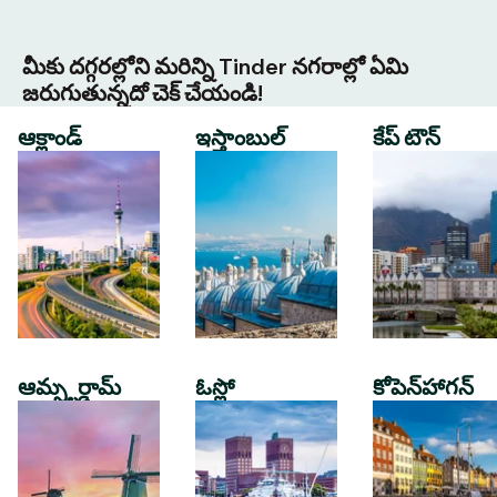
మీకు దగ్గరల్లోని మరిన్ని Tinder నగరాల్లో ఏమి
జరుగుతున్నదో చెక్ చేయండి!
ఆక్లాండ్
ఇస్తాంబుల్
కేప్ టౌన్
ఆమ్స్టర్డామ్
ఓస్లో
కోపెన్‌హాగన్