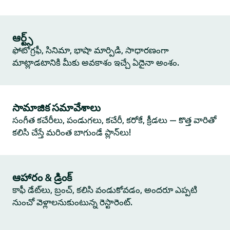
ఆర్ట్స్
ఫోటోగ్రఫీ, సినిమా, భాషా మార్పిడి, సాధారణంగా
మాట్లాడటానికి మీకు అవకాశం ఇచ్చే ఏదైనా అంశం.
సామాజిక సమావేశాలు
సంగీత కచేరీలు, పండుగలు, కచేరీ, కరోకే, క్రీడలు — కొత్త వారితో
కలిసి చేస్తే మరింత బాగుండే ప్లాన్‌లు!
ఆహారం & డ్రింక్
కాఫీ డేట్‌లు, బ్రంచ్, కలిసి వండుకోవడం, అందరూ ఎప్పటి
నుంచో వెళ్లాలనుకుంటున్న రెస్టారెంట్.