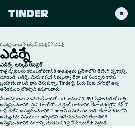
T
i
n
d
e
గమ్యస్థానాలు
టర్కిష్ రిపబ్లిక్
ఎడిర్నే
r
ఎడిర్నే
హో
మ్
ఎడిర్నే, టర్కిష్ రిపబ్లిక్
కొత్త వ్యక్తులను కలుసుకోవడానికి అత్యుత్తమ ప్రదేశాల్లోని డేటింగ్ దృశ్యాన్ని
చూడండి: ఎడిర్నే. మీరు ఇక్కడ నివస్తున్నా లేదా ఒక సందర్శన కొరకు
ప్రయాణించాలని ప్లాన్ చేసుకున్నా, Tinderపై మీరు మీకు దగ్గరల్లో ఉన్న
అనేకమంది లోకల్స్‌ని కనుగొంటారు.
మీ ఆసక్తులను పంచుకునే వారితో జత కావడానికి, కొత్త స్నేహితుడితో రాత్రి
అన్వేషించడానికి, స్థానిక బార్‌లో ఒక డ్రింక్ తాగడానికి లేదా దగ్గరల్లోని కేఫ్‌లో
కాఫీ డేట్‌ని ఆస్వాదించడానికి Tinderని ఉపయోగించండి. లేదా నగరంలోని
అత్యుత్తమ విషయాలు అన్నింటిని అన్వేషించడానికి లేదా తిరిగి
అన్వేషించడానికి నగరాన్ని చూడటానికి సైట్ సీయింగ్‌కు వెళ్లండి.