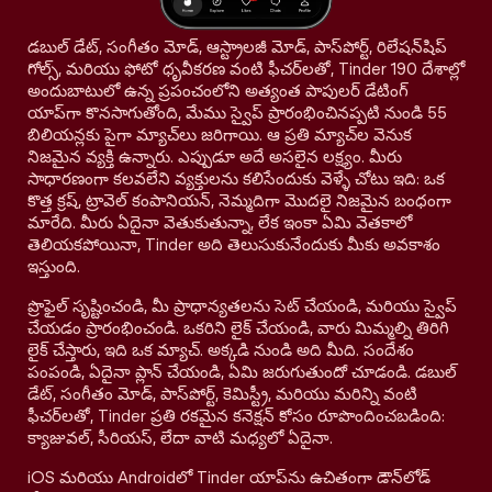
డబుల్ డేట్, సంగీతం మోడ్, ఆస్ట్రాలజీ మోడ్, పాస్‌పోర్ట్, రిలేషన్‌షిప్
గోల్స్, మరియు ఫోటో ధృవీకరణ వంటి ఫీచర్‌లతో, Tinder 190 దేశాల్లో
అందుబాటులో ఉన్న ప్రపంచంలోని అత్యంత పాపులర్ డేటింగ్
యాప్‌గా కొనసాగుతోంది, మేము స్వైప్ ప్రారంభించినప్పటి నుండి 55
బిలియన్లకు పైగా మ్యాచ్‌లు జరిగాయి. ఆ ప్రతి మ్యాచ్‌ల వెనుక
నిజమైన వ్యక్తి ఉన్నారు. ఎప్పుడూ అదే అసలైన లక్ష్యం. మీరు
సాధారణంగా కలవలేని వ్యక్తులను కలిసేందుకు వెళ్ళే చోటు ఇది: ఒక
కొత్త క్రష్, ట్రావెల్ కంపానియన్, నెమ్మదిగా మొదలై నిజమైన బంధంగా
మారేది. మీరు ఏదైనా వెతుకుతున్నా, లేక ఇంకా ఏమి వెతకాలో
తెలియకపోయినా, Tinder అది తెలుసుకునేందుకు మీకు అవకాశం
ఇస్తుంది.
ప్రొఫైల్ సృష్టించండి, మీ ప్రాధాన్యతలను సెట్ చేయండి, మరియు స్వైప్
చేయడం ప్రారంభించండి. ఒకరిని లైక్ చేయండి, వారు మిమ్మల్ని తిరిగి
లైక్ చేస్తారు, ఇది ఒక మ్యాచ్. అక్కడి నుండి అది మీది. సందేశం
పంపండి, ఏదైనా ప్లాన్ చేయండి, ఏమి జరుగుతుందో చూడండి. డబుల్
డేట్, సంగీతం మోడ్, పాస్‌పోర్ట్, కెమిస్ట్రీ, మరియు మరిన్ని వంటి
ఫీచర్‌లతో, Tinder ప్రతి రకమైన కనెక్షన్ కోసం రూపొందించబడింది:
క్యాజువల్, సీరియస్, లేదా వాటి మధ్యలో ఏదైనా.
iOS మరియు Androidలో Tinder యాప్‌ను ఉచితంగా డౌన్‌లోడ్