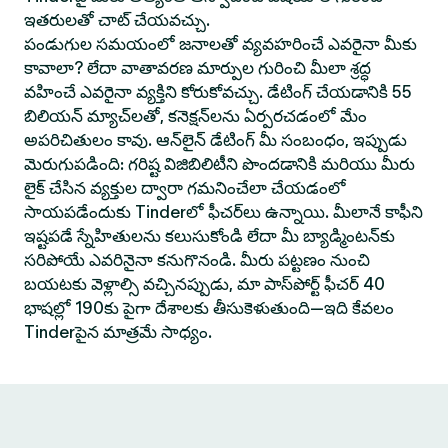
ఇతరులతో చాట్ చేయవచ్చు.
పండుగుల సమయంలో జనాలతో వ్యవహరించే ఎవరైనా మీకు
కావాలా? లేదా వాతావరణ మార్పుల గురించి మీలా శ్రద్ధ
వహించే ఎవరైనా వ్యక్తిని కోరుకోవచ్చు. డేటింగ్ చేయడానికి 55
బిలియన్ మ్యాచ్‌లతో, కనెక్షన్‌లను ఏర్పరచడంలో మేం
అపరిచితులం కావు. ఆన్‌లైన్ డేటింగ్ మీ సంబంధం, ఇప్పుడు
మెరుగుపడింది: గరిష్ట విజిబిలిటీని పొందడానికి మరియు మీరు
లైక్ చేసిన వ్యక్తుల ద్వారా గమనించేలా చేయడంలో
సాయపడేందుకు Tinderలో ఫీచర్‌లు ఉన్నాయి. మీలానే కాఫీని
ఇష్టపడే స్నేహితులను కలుసుకోండి లేదా మీ బ్యాడ్మింటన్‌కు
సరిపోయే ఎవరినైనా కనుగొనండి. మీరు పట్టణం నుంచి
బయటకు వెళ్లాల్సి వచ్చినప్పుడు, మా పాస్‌పోర్ట్ ఫీచర్ 40
భాషల్లో 190కు పైగా దేశాలకు తీసుకెళుతుంది—ఇది కేవలం
Tinderపైన మాత్రమే సాధ్యం.