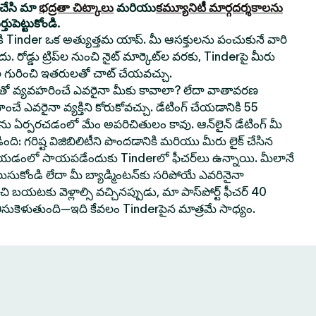
యచేసి మా
భద్రతా చిట్కాలు
మరియు
కమ్యూనిటీ మార్గదర్శకాలను
ుపెట్టుకోండి.
నికి Tinder ఒక అత్యుత్తమ యాప్. మీ ఆసక్తులను పంచుకునే వారి
. రోడ్డు ట్రిప్‌ల నుంచి నైట్ మార్కెట్‌ల వరకు, Tinderపై మీరు
 గురించి ఇతరులతో చాట్ చేయవచ్చు.
వ్యవహరించే ఎవరైనా మీకు కావాలా? లేదా వాతావరణ
ించే ఎవరైనా వ్యక్తిని కోరుకోవచ్చు. డేటింగ్ చేయడానికి 55
‌లను ఏర్పరచడంలో మేం అపరిచితులం కావు. ఆన్‌లైన్ డేటింగ్ మీ
ి: గరిష్ట విజిబిలిటీని పొందడానికి మరియు మీరు లైక్ చేసిన
 చేయడంలో సాయపడేందుకు Tinderలో ఫీచర్‌లు ఉన్నాయి. మీలానే
లుసుకోండి లేదా మీ బ్యాడ్మింటన్‌కు సరిపోయే ఎవరినైనా
 బయటకు వెళ్లాల్సి వచ్చినప్పుడు, మా పాస్‌పోర్ట్ ఫీచర్ 40
తీసుకెళుతుంది—ఇది కేవలం Tinderపైన మాత్రమే సాధ్యం.