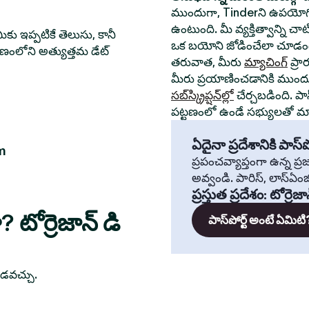
ముందుగా, Tinderని ఉపయోగి
ఉంటుంది. మీ వ్యక్తిత్వాన్ని చ
ీకు ఇప్పటికే తెలుసు, కానీ
ఒక బయోని జోడించేలా చూడండ
్టణంలోని అత్యుత్తమ డేట్
తరువాత, మీరు
మ్యాచింగ్
ప్రా
మీరు ప్రయాణించడానికి ముంద
సబ్‌స్క్రిప్షన్‌ల్లో
చేర్చబడింది. పా
పట్టణంలో ఉండే సభ్యులతో మ్యా
ఏదైనా ప్రదేశానికి పాస్‌పో
m
ప్రపంచవ్యాప్తంగా ఉన్న ప
అవ్వండి. పారిస్, లాస్‌ఏంజిల్
ప్రస్తుత ప్రదేశం
:
టోర్రెజా
 టోర్రెజాన్ డి
పాస్‌పోర్ట్ అంటే ఏమిటి
ూడవచ్చు.