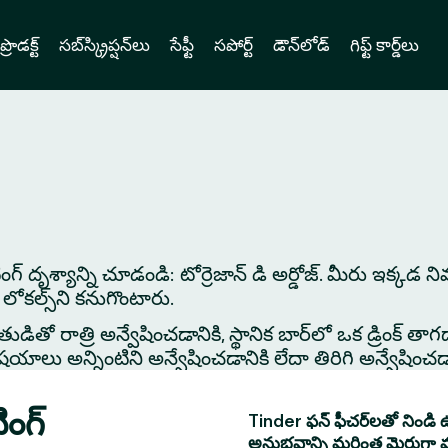
ప్రొడక్ట్
సబ్‌స్క్రిప్షన్‌లు
సేఫ్టీ
సపోర్ట్
డౌన్‌లోడ్
గిఫ్ట్ కార్డ్‌లు
టింగ్ దృశ్యాన్ని చూడండి: టోర్రెజాన్ డి అర్డోజ్. మీరు ఇక్కడ
లోకల్స్‌ని కనుగొంటారు.
తో రాత్రి అన్వేషించడానికి, స్థానిక బార్‌లో ఒక డ్రింక్ తాగడాన
 అన్నింటిని అన్వేషించడానికి లేదా తిరిగి అన్వేషించడానిక
ింగ్
Tinder ఫన్ ఫీచర్‌లతో నిండి ఉ
అనుభవాన్ని మరింత మెరుగ్గా 