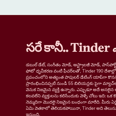
సరే కానీ.. Tinder
డబుల్ డేట్, సంగీతం మోడ్, ఆస్ట్రాలజీ మోడ్, పాస్‌పోర్ట్
ఫోటో ధృవీకరణ వంటి ఫీచర్‌లతో, Tinder 190 దేశాల్
ప్రపంచంలోని అత్యంత పాపులర్ డేటింగ్ యాప్‌గా కొనస
ప్రారంభించినప్పటి నుండి 55 బిలియన్లకు పైగా మ్యాచ్‌
వెనుక నిజమైన వ్యక్తి ఉన్నారు. ఎప్పుడూ అదే అసలైన 
కలవలేని వ్యక్తులను కలిసేందుకు వెళ్ళే చోటు ఇది: ఒక కొత్
నెమ్మదిగా మొదలై నిజమైన బంధంగా మారేది. మీరు ఏదై
ఏమి వెతకాలో తెలియకపోయినా, Tinder అది తెలుస
ఇస్తుంది.