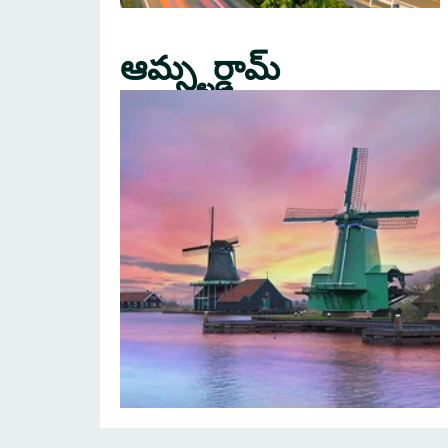
ఆమ్స్టర్డామ్