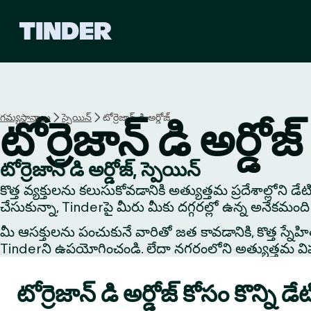
T
i
n
d
e
r
హో
గమ్యస్థానాలు
స్పెయిన్
టోర్రెజాన్ డి అర్డోజ్
టోర్రెజాన్ డి అర్డోజ్
మ్
టోర్రెజాన్ డి అర్డోజ్, స్పెయిన్
కొత్త వ్యక్తులను కలుసుకోవడానికి అత్యుత్తమ ప్రదేశాల్లోని డే
చేసుకున్నా, Tinderపై మీరు మీకు దగ్గరల్లో ఉన్న అనేకమంది 
మీ ఆసక్తులను పంచుకునే వారితో జత కావడానికి, కొత్త స్నేహితుడి
Tinderని ఉపయోగించండి. లేదా నగరంలోని అత్యుత్తమ విషయాలు
టోర్రెజాన్ డి అర్డోజ్ కోసం కొన్ని డేట