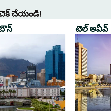
 చెక్ చేయండి!
 టౌన్
టెల్ అవీవ్