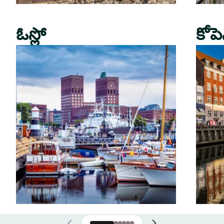
ఓస్లో
కోపె