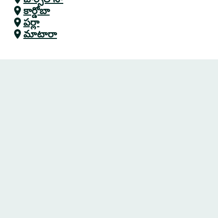
కార్డోబా
పర్లా
మాటారా