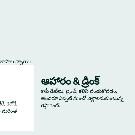
కలాపాలున్నాయి:
ఆహారం & డ్రింక్
కాఫీ డేట్‌లు, బ్రంచ్, కలిసి వండుకోవడం,
అందరూ ఎప్పటి నుంచో వెళ్లాలనుకుంటున్న
ీ, కరోకే,
రెస్టారెంట్.
్తే మరింత