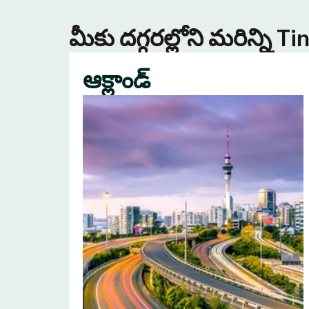
మీకు దగ్గరల్లోని మరిన్ని 
ఆక్లాండ్