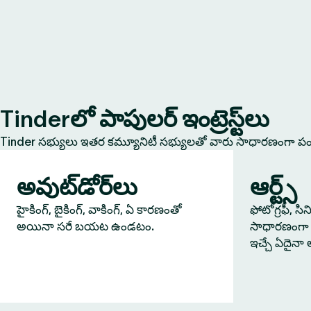
Tinderలో పాపులర్ ఇంట్రెస్ట్‌లు
Tinder సభ్యులు ఇతర కమ్యూనిటీ సభ్యులతో వారు సాధారణంగా పంచు
అవుట్‌డోర్‌లు
ఆర్ట్స్
హైకింగ్, బైకింగ్, వాకింగ్, ఏ కారణంతో
ఫోటోగ్రఫీ, సి
అయినా సరే బయట ఉండటం.
సాధారణంగా 
ఇచ్చే ఏదైనా