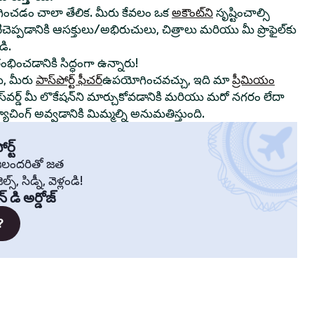
ంచడం చాలా తేలిక. మీరు కేవలం ఒక
అకౌంట్‌ని
సృష్టించాల్సి
ాటిచెప్పడానికి ఆసక్తులు/అభిరుచులు, చిత్రాలు మరియు మీ ప్రొఫైల్‌కు
ి.
రంభించడానికి సిద్ధంగా ఉన్నారు!
ు, మీరు
పాస్‌పోర్ట్ ఫీచర్
ఉపయోగించవచ్చు, ఇది మా
ప్రీమియం
స్‌వర్డ్ మీ లొకేషన్‌ని మార్చుకోవడానికి మరియు మరో నగరం లేదా
చింగ్ అవ్వడానికి మిమ్మల్ని అనుమతిస్తుంది.
ర్ట్
్రజలందరితో జత
స్, సిడ్నీ, వెళ్లండి!
న్ డి అర్డోజ్
?