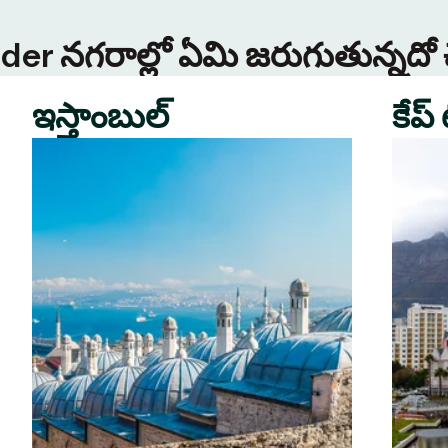
Tinder నగరాల్లో ఏమి జరుగుతున్నదో
ఇస్తాంబుల్
కేప్