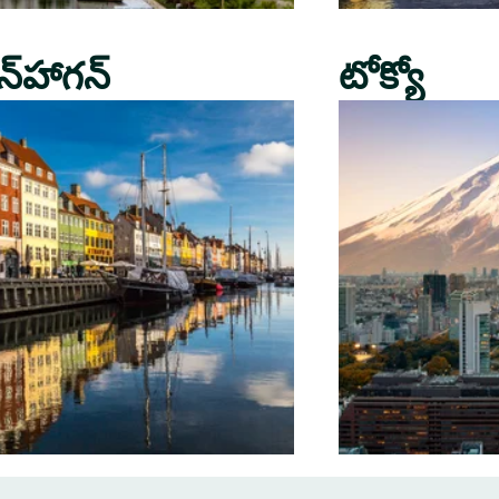
న్‌హాగన్
టోక్యో