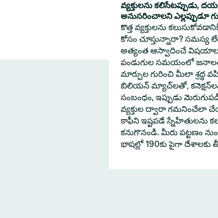
వ్యక్తులను కలిసేటప్పుడు, ద
అనుసరించాలని ఎల్లప్పుడూ గుర్త
కొత్త వ్యక్తులను కలుసుకోవడా
కోసం చూస్తున్నారా? సమస్య లేదు
అత్యంత ఆస్వాదించే విషయాల
పండుగుల సమయంలో జనాలతో 
మార్పుల గురించి మీలా శ్రద్ధ వహ
బిలియన్ మ్యాచ్‌లతో, కనెక్షన్
సంబంధం, ఇప్పుడు మెరుగుపడింద
వ్యక్తుల ద్వారా గమనించేలా
కాఫీని ఇష్టపడే స్నేహితులను క
కనుగొనండి. మీరు పట్టణం నుంచి
భాషల్లో 190కు పైగా దేశాలకు 