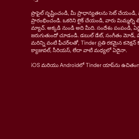
ప్రొఫైల్ సృష్టించండి, మీ ప్రాధాన్యతలను సెట్ చేయం
ప్రారంభించండి. ఒకరిని లైక్ చేయండి, వారు మిమ్మల్ని తిర
మ్యాచ్. అక్కడి నుండి అది మీది. సందేశం పంపండి, ఏద
జరుగుతుందో చూడండి. డబుల్ డేట్, సంగీతం మోడ్, పాస్‌ప
మరిన్ని వంటి ఫీచర్‌లతో, Tinder ప్రతి రకమైన కనెక్ష
క్యాజువల్, సీరియస్, లేదా వాటి మధ్యలో ఏదైనా.
iOS మరియు Androidలో Tinder యాప్‌ను ఉచితంగా డ