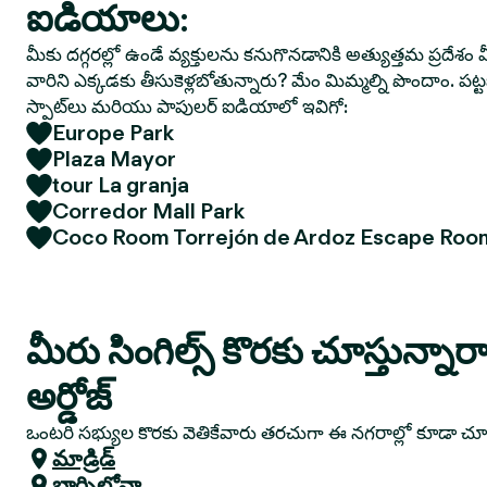
ఐడియాలు:
మీకు దగ్గరల్లో ఉండే వ్యక్తులను కనుగొనడానికి అత్యుత్తమ ప్రదేశం మ
వారిని ఎక్కడకు తీసుకెళ్లబోతున్నారు? మేం మిమ్మల్ని పొందాం. పట
స్పాట్‌లు మరియు పాపులర్ ఐడియాలో ఇవిగో:
Europe Park
Plaza Mayor
tour La granja
Corredor Mall Park
Coco Room Torrejón de Ardoz Escape Roo
మీరు సింగిల్స్ కొరకు చూస్తున్నారా?
అర్డోజ్
ఒంటరి సభ్యుల కొరకు వెతికేవారు తరచుగా ఈ నగరాల్లో కూడా చ
మాడ్రిడ్
బార్సిలోనా