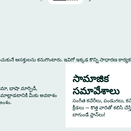
కునే ఆసక్తులను కనుగొంటారు. ఇవిగో ఇక్కడ కొన్ని సాధారణ కార్య
సామాజిక
సమావేశాలు
నిమా, భాషా మార్పిడి,
మాట్లాడటానికి మీకు అవకాశం
సంగీత కచేరీలు, పండుగలు, కచేర
 అంశం.
క్రీడలు — కొత్త వారితో కలిసి చేస
బాగుండే ప్లాన్‌లు!