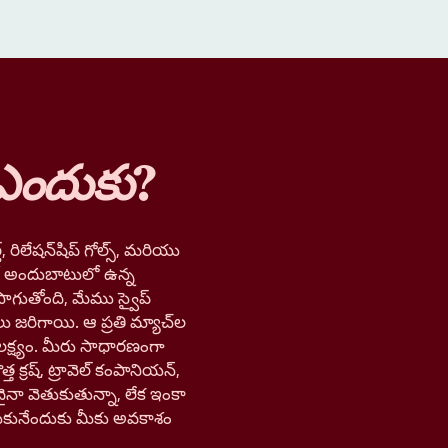
ఎందుకు
?
, రిలేషన్‌షిప్ గోల్స్, మరియు
లో అందుబాటులో ఉన్న
ాగుతోంది, మేము స్వైప్
లు జరిగాయి. ఆ ప్రతి మ్యాచ్‌ల
లక్ష్యం. మీరు సాధారణంగా
త క్రష్, ట్రావెల్ కంపానియన్,
నా వెతుకుతున్నా, లేక ఇంకా
ుకునేందుకు మీకు అవకాశం