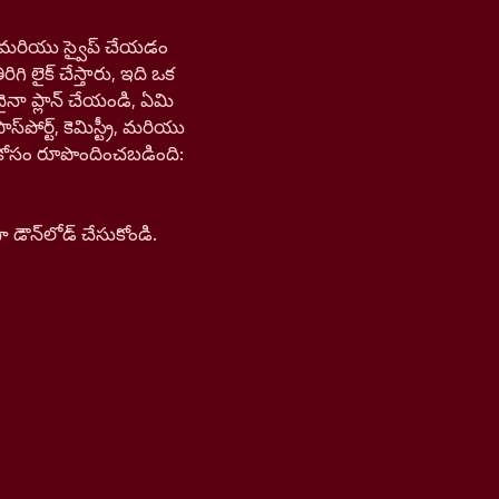
డి, మరియు స్వైప్ చేయడం
ిగి లైక్ చేస్తారు, ఇది ఒక
ైనా ప్లాన్ చేయండి, ఏమి
ోర్ట్, కెమిస్ట్రీ, మరియు
న్ కోసం రూపొందించబడింది:
ౌన్‌లోడ్ చేసుకోండి.