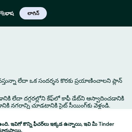
భాష
లాగిన్
 నివస్తున్నా లేదా ఒక సందర్శన కొరకు ప్రయాణించాలని ప్లాన్
ికి లేదా దగ్గరల్లోని కేఫ్‌లో కాఫీ డేట్‌ని ఆస్వాదించడానికి
ి నగరాన్ని చూడటానికి సైట్ సీయింగ్‌కు వెళ్లండి.
ంది. ఇవిగో కొన్ని ఫీచర్‌లు ఇక్కడ ఉన్నాయి, ఇవి మీ Tinder
మారుస్తాయి.