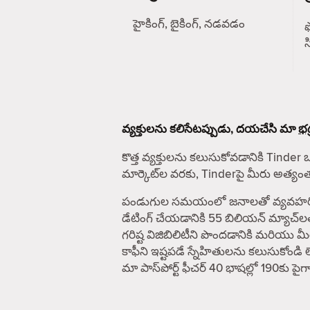
హైకింగ్, బైకింగ్, నడవడం
ఫ
వ్యక్తులను కలిసేటప్పుడు, దయచేసి మా
భద
కొత్త వ్యక్తులను కలుసుకోవడానికి Tinder 
మార్కెట్‌ల వరకు, Tinderపై మీరు అత్య
పండుగుల సమయంలో జనాలతో వ్యవహరించే ఎవ
డేటింగ్ చేయడానికి 55 బిలియన్ మ్యాచ్‌ల
గరిష్ట విజిబిలిటీని పొందడానికి మరియు
కాఫీని ఇష్టపడే స్నేహితులను కలుసుకోండి 
మా పాస్‌పోర్ట్ ఫీచర్ 40 భాషల్లో 190కు 