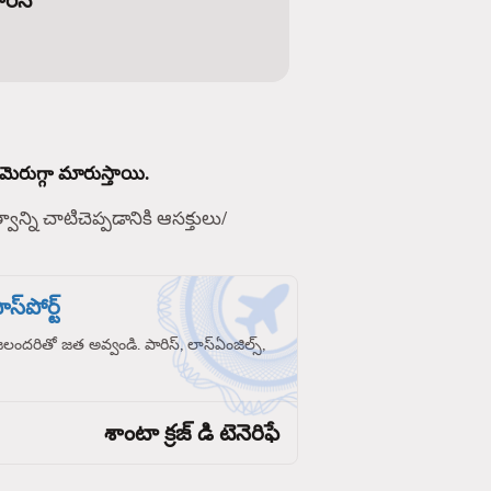
రెస్
మెరుగ్గా మారుస్తాయి.
్వాన్ని చాటిచెప్పడానికి ఆసక్తులు/
స్‌పోర్ట్
రజలందరితో జత అవ్వండి. పారిస్, లాస్‌ఏంజిల్స్,
శాంటా క్రజ్ డి టెనెరిఫే