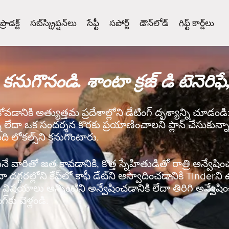
ప్రొడక్ట్
సబ్‌స్క్రిప్షన్‌లు
సేఫ్టీ
సపోర్ట్
డౌన్‌లోడ్
గిఫ్ట్ కార్డ్‌లు
 కనుగొనండి. శాంటా క్రజ్ డి టెనెరిఫే
ోవడానికి అత్యుత్తమ ప్రదేశాల్లోని డేటింగ్ దృశ్యాన్ని చూడండి: 
నా లేదా ఒక సందర్శన కొరకు ప్రయాణించాలని ప్లాన్ చేసుకున్న
ది లోకల్స్‌ని కనుగొంటారు.
వారితో జత కావడానికి, కొత్త స్నేహితుడితో రాత్రి అన్వేషించడ
ేదా దగ్గరల్లోని కేఫ్‌లో కాఫీ డేట్‌ని ఆస్వాదించడానికి Tinde
ిషయాలు అన్నింటిని అన్వేషించడానికి లేదా తిరిగి అన్వేషిం
‌కు వెళ్లండి.