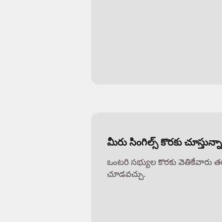
మీరు సింగిల్స్ కొరకు చూస్తున్నా
ఒంటరి సభ్యుల కొరకు వెతికేవారు 
చూడవచ్చు.