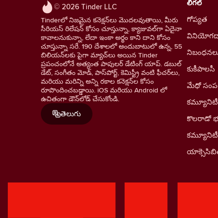
లీగల్
© 2026 Tinder LLC
గోప్యత
Tinderలో నిజమైన కనెక్షన్‌లు మొదలవుతాయి, మీరు
సీరియస్ రిలేషన్ కోసం చూస్తున్నా, క్యాజువల్‌గా ఏదైనా
వినియోగదా
కావాలనుకున్నా, లేదా ఇంకా అర్థం కాని దాని కోసం
చూస్తున్నా సరే. 190 దేశాలలో అందుబాటులో ఉన్న, 55
నిబంధనల
బిలియన్‌లకు పైగా మ్యాచ్‌లు అయిన Tinder
ప్రపంచంలోనే అత్యంత పాపులర్ డేటింగ్ యాప్. డబుల్
కుకీపాలసీ
డేట్, సంగీతం మోడ్, పాస్‌పోర్ట్, కెమిస్ట్రీ వంటి ఫీచర్‌లు,
మరియు మరిన్ని అన్ని రకాల కనెక్షన్‌ల కోసం
మేధో సంపత్
రూపొందించబడ్డాయి. iOS మరియు Android లో
ఉచితంగా డౌన్‌లోడ్ చేసుకోండి.
కమ్యూనిటీ
తెలుగు
కొలరాడో 
కమ్యూనిట
యాక్సెసిబిల