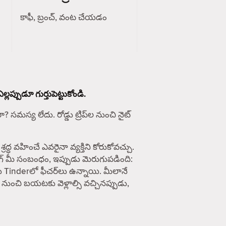
కాఫీ, బ్రంచ్, వంట చేయడం
ప్పుడూ గుర్తుపెట్టుకోండి.
సమస్య లేదు. రోడ్డు ట్రిప్‌ల నుంచి నైట్
వహించే ఎవరైనా వ్యక్తిని కోరుకోవచ్చు.
ింగ్ మీ సంబంధం, ఇప్పుడు మెరుగుపడింది:
ు Tinderలో ఫీచర్‌లు ఉన్నాయి. మీలానే
 నుంచి బయటకు వెళ్లాల్సి వచ్చినప్పుడు,