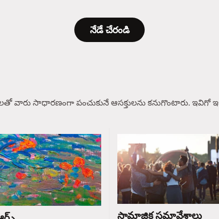
నేడే చేరండి
లతో వారు సాధారణంగా పంచుకునే ఆసక్తులను కనుగొంటారు. ఇవిగో ఇక
సామాజిక సమావేశాలు
ర్ట్స్