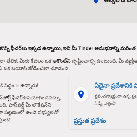
ఆల్కల డి హెనా
 కొన్ని ఫీచర్‌లు ఇక్కడ ఉన్నాయి, ఇవి మీ Tinder అనుభవాన్ని మరింత 
 తేలిక. మీరు కేవలం ఒక
అకౌంట్‌ని
సృష్టించాల్సి ఉంటుంది. మీ వ్యక్తిత
్‌కు ఒక బయోని జోడించేలా చూడండి.
ఏదైనా ప్రదేశానికి పా
ి సిద్ధంగా ఉన్నారు!
ప్రపంచవ్యాప్తంగా ఉన్న ప్
్‌పోర్ట్ ఫీచర్
ఉపయోగించవచ్చు,
సిడ్నీ, వెళ్లండి!
ది. పాస్‌వర్డ్ మీ లొకేషన్‌ని
ా పట్టణంలో ఉండే సభ్యులతో
తుంది.
ప్రస్తుత ప్రదేశం