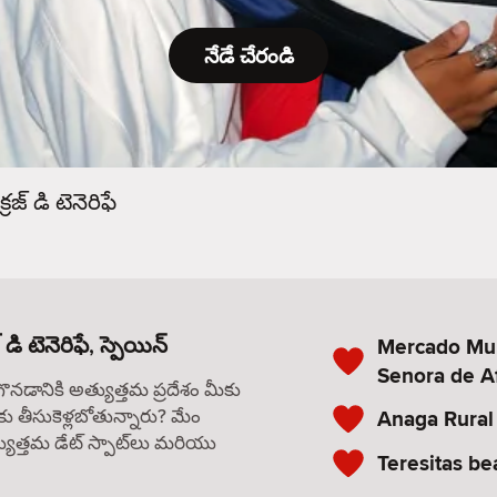
నేడే చేరండి
్రజ్ డి టెనెరిఫే
ి టెనెరిఫే, స్పెయిన్
Mercado Mun
Senora de Af
గొనడానికి అత్యుత్తమ ప్రదేశం మీకు
కు తీసుకెళ్లబోతున్నారు? మేం
Anaga Rural
యుత్తమ డేట్ స్పాట్‌లు మరియు
Teresitas be