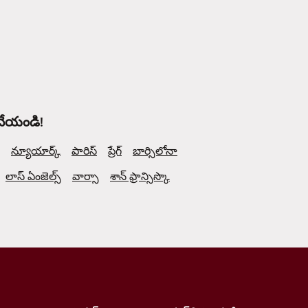
 చేయండి!
న్యూయార్క్
పారిస్
ప్రేగ్
బార్సిలోనా
లాస్ ఏంజెల్స్
వార్సా
శాన్ ఫ్రాన్సిస్కొ