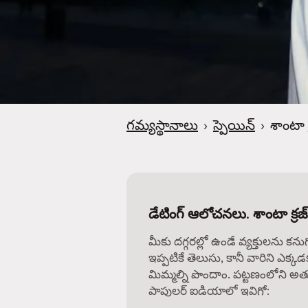
గమ్యస్థానాలు
›
స్పెయిన్
›
శాంటా క
డేటింగ్ ఆలోచనలు. శాంటా క్రజ్ డ
మీకు దగ్గరల్లో ఉండే వ్యక్తులను కను
ఇప్పటికే తెలుసు, కానీ వారిని ఎక్కడ
మిమ్మల్ని పొందాం. పట్టణంలోని అత్
పాపులర్ ఐడియాలో ఇవిగో: