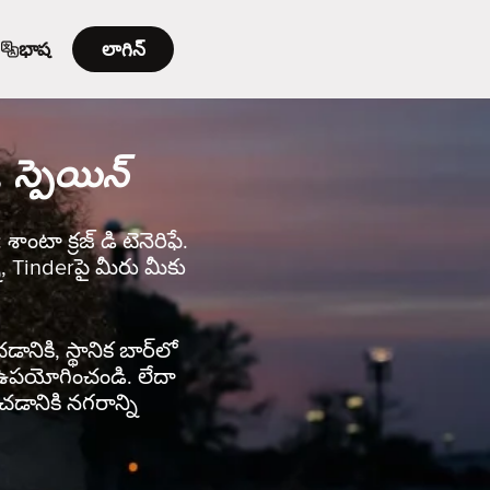
భాష
లాగిన్
, స్పెయిన్
శాంటా క్రజ్ డి టెనెరిఫే.
ా, Tinderపై మీరు మీకు
ానికి, స్థానిక బార్‌లో
rని ఉపయోగించండి. లేదా
చడానికి నగరాన్ని