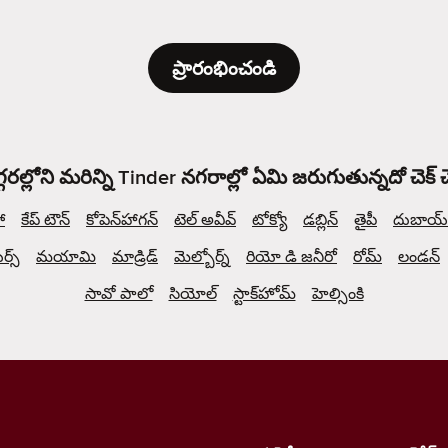
ప్రారంభించండి
్గరల్లోని మరిన్ని Tinder నగరాల్లో ఏమి జరుగుతున్నదో చెక్
ో
కేప్ టౌన్
కోపెన్‌హాగన్
టెల్ అవీవ్
టోక్యో
డబ్లిన్
తైపీ
దుబాయ్
్స్
మయామి
మాడ్రిడ్
మెల్బోర్న్
రియో డి జనీరో
రోమ్
లండన్
సావో పాలో
సియోల్
స్టాక్‌హోమ్
హెల్సింకి