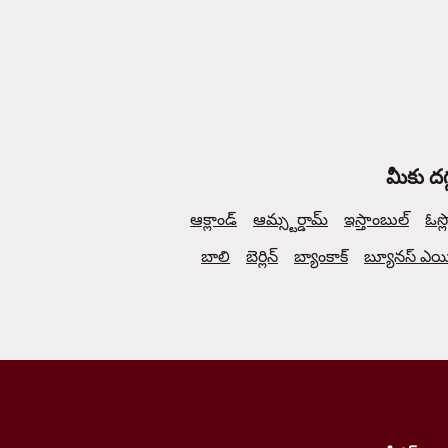
మీకు దగ
ఆక్లాండ్
ఆమ్స్టర్డామ్
ఇస్తాంబుల్
ఓస్ల
బాలి
బెర్లిన్
బ్యాంకాక్
బ్యూనస్ ఎయిర