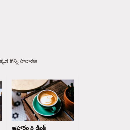
్కడ కొన్ని సాధారణ
ఆహారం & డ్రింక్