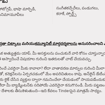
సంగీతకచ్చేరీలు, పండుగలు,
ోటోగ్రఫీ, భాషా మార్పిడి,
కరాకే, స్పోర్ట్స్
సినిమా/మూవీలు
్రతా చిట్కాలు
మరియు
కమ్యూనిటీ మార్గదర్శకాలను
అనుసరించాలని ఎల్ల
ఒక అత్యుత్తమ యాప్. మీ ఆసక్తులను పంచుకునే వారి కోసం చూస్తున్నారా? 
ంత ఆస్వాదించే విషయాల గురించి ఇతరులతో చాట్ చేయవచ్చు.
రైనా మీకు కావాలా? లేదా వాతావరణ మార్పుల గురించి మీలా శ్రద్ధ 
తో, కనెక్షన్‌లను ఏర్పరచడంలో మేం అపరిచితులం కావు. ఆన్‌లైన్ డేట
 మీరు లైక్ చేసిన వ్యక్తుల ద్వారా గమనించేలా చేయడంలో సాయపడేందుక
లేదా మీ బ్యాడ్మింటన్‌కు సరిపోయే ఎవరినైనా కనుగొనండి. మీరు పట్టణం
పైగా దేశాలకు తీసుకెళుతుంది—ఇది కేవలం Tinderపైన మాత్రమే సాధ్యం.