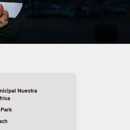
icipal Nuestra
rica
 Park
ach