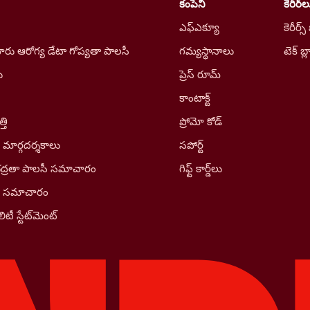
కంపెనీ
కెరీర్‌ల
ఎఫ్ఎక్యూ
కెరీర్స్
రు ఆరోగ్య డేటా గోప్యతా పాలసీ
గమ్యస్థానాలు
టెక్ బ్ల
ు
ప్రెస్ రూమ్
కాంటాక్ట్
తి
ప్రోమో కోడ్
 మార్గదర్శకాలు
సపోర్ట్
భద్రతా పాలసీ సమాచారం
గిఫ్ట్ కార్డ్‌లు
ీ సమాచారం
ిటీ స్టేట్‌మెంట్