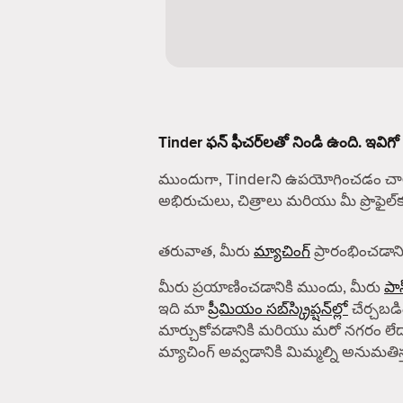
Tinder ఫన్ ఫీచర్‌లతో నిండి ఉంది. ఇవిగో
ముందుగా, Tinderని ఉపయోగించడం చాలా
అభిరుచులు, చిత్రాలు మరియు మీ ప్రొఫైల
తరువాత, మీరు
మ్యాచింగ్
ప్రారంభించడానిక
మీరు ప్రయాణించడానికి ముందు, మీరు
పాస
ఇది మా
ప్రీమియం సబ్‌స్క్రిప్షన్‌ల్లో
చేర్చబడిం
మార్చుకోవడానికి మరియు మరో నగరం లేద
మ్యాచింగ్ అవ్వడానికి మిమ్మల్ని అనుమతిస్