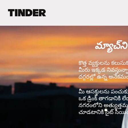
T
i
n
d
e
మ్యాచ్‌ని
r
హో
మ్
కొత్త వ్యక్తులను కలుసుక
మీరు ఇక్కడ నివస్తున్
దగ్గరల్లో ఉన్న అనేకమం
మీ ఆసక్తులను పంచుకునే 
ఒక డ్రింక్ తాగడానికి ల
నగరంలోని అత్యుత్తమ వ
చూడటానికి సైట్ సీయింగ్