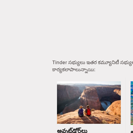
Tinder సభ్యులు ఇతర కమ్యూనిటీ సభ్యు
కార్యకలాపాలున్నాయి:
అవుట్‌డోర్‌లు
ఆ