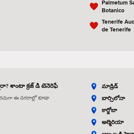
Palmetum Sa
Botanico
Tenerife Aud
de Tenerife
రా? శాంటా క్రజ్ డి టెనెరిఫే
మాడ్రిడ్
బార్సిలోనా
తరచుగా ఈ నగరాల్లో కూడా
కార్డోబా
అల్మెరియా