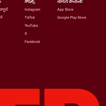
ు
సోషల్స్
యాప్‌ని పొందండి!
 పోర్టల్
Instagram
App Store
ాగ్
TikTok
Google Play Store
YouTube
X
Facebook