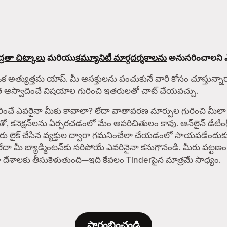
్రతా చిట్కాలు
మరియు
కమ్యూనిటీ మార్గదర్శకాలను
అనుసరించాలని ఎల్ల
ఒక అత్యుత్తమ యాప్. మీ ఆసక్తులను పంచుకునే వారి కోసం చూస్తున్నారా? 
ంత ఆస్వాదించే విషయాల గురించి ఇతరులతో చాట్ చేయవచ్చు.
రైనా మీకు కావాలా? లేదా వాతావరణ మార్పుల గురించి మీలా శ్రద్ధ 
తో, కనెక్షన్‌లను ఏర్పరచడంలో మేం అపరిచితులం కావు. ఆన్‌లైన్ డేట
 మీరు లైక్ చేసిన వ్యక్తుల ద్వారా గమనించేలా చేయడంలో సాయపడేందుక
లేదా మీ బ్యాడ్మింటన్‌కు సరిపోయే ఎవరినైనా కనుగొనండి. మీరు పట్టణం
పైగా దేశాలకు తీసుకెళుతుంది—ఇది కేవలం Tinderపైన మాత్రమే సాధ్యం.
ప్రారంభించండి