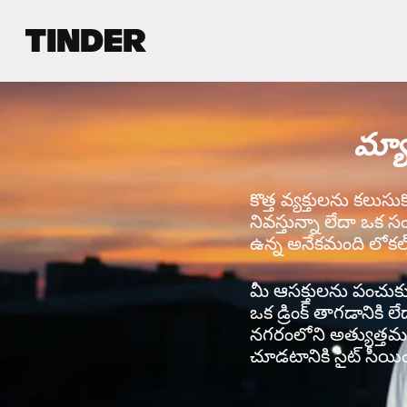
T
i
n
d
e
మ్యా
r
హో
మ్
కొత్త వ్యక్తులను కలుసు
నివస్తున్నా లేదా ఒక స
ఉన్న అనేకమంది లోకల్స
మీ ఆసక్తులను పంచుకునే 
ఒక డ్రింక్ తాగడానికి ల
నగరంలోని అత్యుత్తమ వ
చూడటానికి సైట్ సీయింగ్