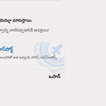
మెరుగ్గా మారుస్తాయి.
్వాన్ని చాటిచెప్పడానికి ఆసక్తులు/
స్‌పోర్ట్
రజలందరితో జత అవ్వండి. పారిస్, లాస్‌ఏంజిల్స్,
ఒసాన్