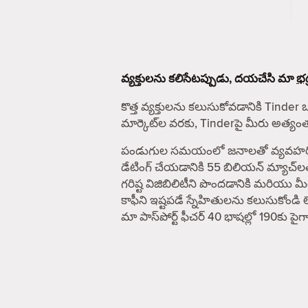
వ్యక్తులను కలిసేటప్పుడు, దయచేసి మా
భద
కొత్త వ్యక్తులను కలుసుకోవడానికి Tinder 
మార్కెట్‌ల వరకు, Tinderపై మీరు అత్య
పండుగుల సమయంలో జనాలతో వ్యవహరించే ఎవ
డేటింగ్ చేయడానికి 55 బిలియన్ మ్యాచ్‌ల
గరిష్ట విజిబిలిటీని పొందడానికి మరియు
కాఫీని ఇష్టపడే స్నేహితులను కలుసుకోండి 
మా పాస్‌పోర్ట్ ఫీచర్ 40 భాషల్లో 190కు 