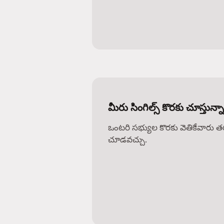
మీరు సింగిల్స్ కొరకు చూస్తున్
ఒంటరి సభ్యుల కొరకు వెతికేవారు 
చూడవచ్చు.