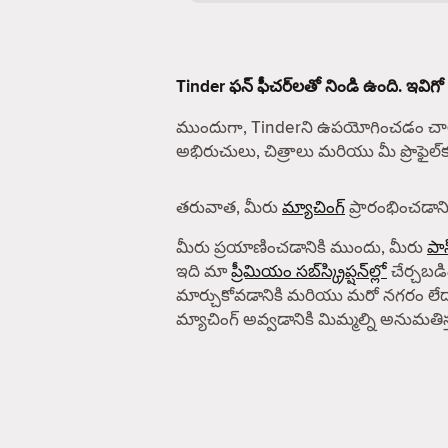
Tinder ఫన్ ఫీచర్‌లతో నిండి ఉంది. ఇవిగో
ముందుగా, Tinderని ఉపయోగించడం చాలా
అభిరుచులు, చిత్రాలు మరియు మీ ప్రొఫైల
తరువాత, మీరు
మ్యాచింగ్
ప్రారంభించడానిక
మీరు ప్రయాణించడానికి ముందు, మీరు
పాస
ఇది మా
ప్రీమియం సబ్‌స్క్రిప్షన్‌ల్లో
చేర్చబడిం
మార్చుకోవడానికి మరియు మరో నగరం లేద
మ్యాచింగ్ అవ్వడానికి మిమ్మల్ని అనుమతిస్