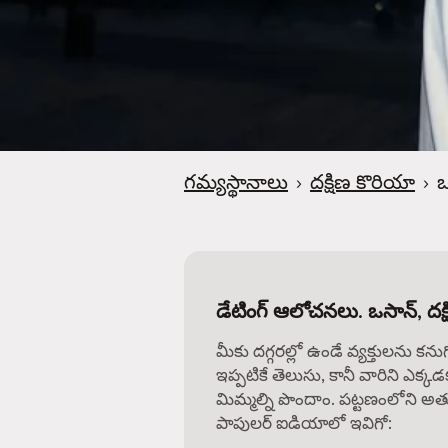
గమ్యస్థానాలు
›
దక్షిణ కొరియా
›
ఒ
డేటింగ్ ఆలోచనలు. ఒసాన్, దక్
మీకు దగ్గరల్లో ఉండే వ్యక్తులను కను
ఇప్పటికే తెలుసు, కానీ వారిని ఎక్కడ
మిమ్మల్ని పొందాం. పట్టణంలోని అత్
పాపులర్ ఐడియాలో ఇవిగో: