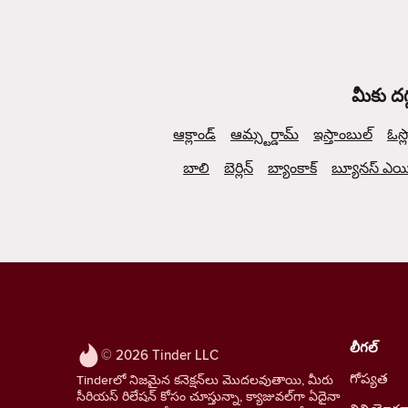
మీకు దగ
ఆక్లాండ్
ఆమ్స్టర్డామ్
ఇస్తాంబుల్
ఓస్ల
బాలి
బెర్లిన్
బ్యాంకాక్
బ్యూనస్ ఎయిర
లీగల్
© 2026 Tinder LLC
గోప్యత
Tinderలో నిజమైన కనెక్షన్‌లు మొదలవుతాయి, మీరు
సీరియస్ రిలేషన్ కోసం చూస్తున్నా, క్యాజువల్‌గా ఏదైనా