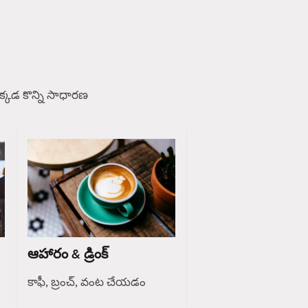
్కడ కొన్ని సాధారణ
ఆహారం & డ్రింక్
కాఫీ, బ్రంచ్, వంట చేయడం