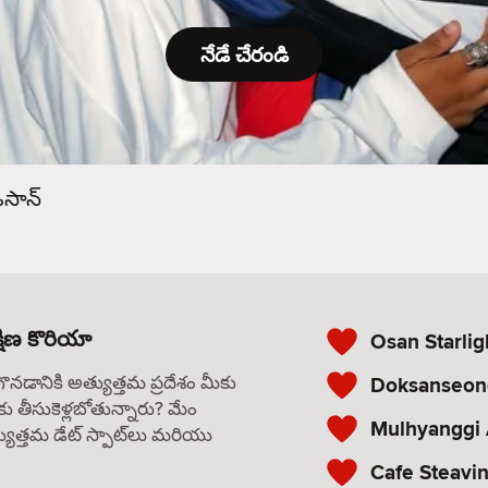
నేడే చేరండి
సాన్
షిణ కొరియా
Osan Starlig
గొనడానికి అత్యుత్తమ ప్రదేశం మీకు
Doksanseon
కు తీసుకెళ్లబోతున్నారు? మేం
Mulhyanggi
యుత్తమ డేట్ స్పాట్‌లు మరియు
Cafe Steavi