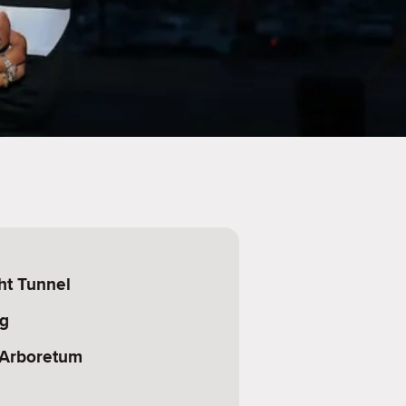
ht Tunnel
g
 Arboretum
n