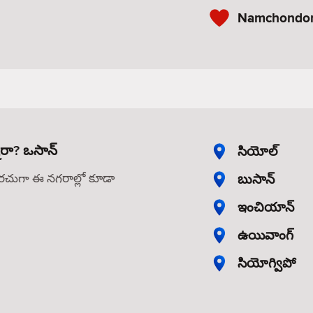
Namchondong
నారా? ఒసాన్
సియోల్
బుసాన్
తరచుగా ఈ నగరాల్లో కూడా
ఇంచియాన్
ఉయివాంగ్
సియోగ్విపో