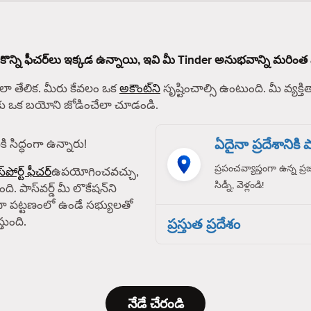
 కొన్ని ఫీచర్‌లు ఇక్కడ ఉన్నాయి, ఇవి మీ Tinder అనుభవాన్ని మరింత 
 తేలిక. మీరు కేవలం ఒక
అకౌంట్‌ని
సృష్టించాల్సి ఉంటుంది. మీ వ్యక్తిత
్‌కు ఒక బయోని జోడించేలా చూడండి.
ఏదైనా ప్రదేశానికి పా
ి సిద్ధంగా ఉన్నారు!
ప్రపంచవ్యాప్తంగా ఉన్న ప్
్‌పోర్ట్ ఫీచర్
ఉపయోగించవచ్చు,
సిడ్నీ, వెళ్లండి!
ది. పాస్‌వర్డ్ మీ లొకేషన్‌ని
ా పట్టణంలో ఉండే సభ్యులతో
తుంది.
ప్రస్తుత ప్రదేశం
నేడే చేరండి