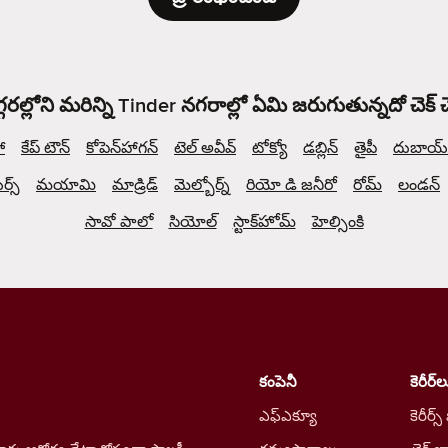
్గరల్లోని మరిన్ని Tinder నగరాల్లో ఏమి జరుగుతున్నదో చెక్
ో
కేప్ టౌన్
కోపెన్‌హాగన్
టెల్ అవీవ్
టోక్యో
డబ్లిన్
తైపీ
దుబాయ్
్స్
మయామి
మాడ్రిడ్
మెల్బోర్న్
రియో డి జనీరో
రోమ్
లండన్
సావో పాలో
సియోల్
స్టాక్‌హోమ్
హెల్సింకి
కంపెనీ
కెరీర్‌ల
ఎఫ్ఎక్యూ
కెరీర్స్