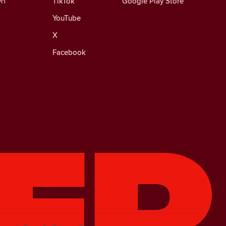
ాగ్
TikTok
Google Play Store
YouTube
X
Facebook