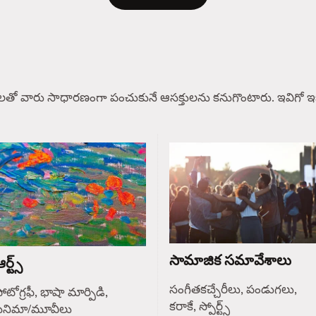
లతో వారు సాధారణంగా పంచుకునే ఆసక్తులను కనుగొంటారు. ఇవిగో ఇక
సామాజిక సమావేశాలు
ర్ట్స్
సంగీతకచ్చేరీలు, పండుగలు,
ోటోగ్రఫీ, భాషా మార్పిడి,
కరాకే, స్పోర్ట్స్
సినిమా/మూవీలు