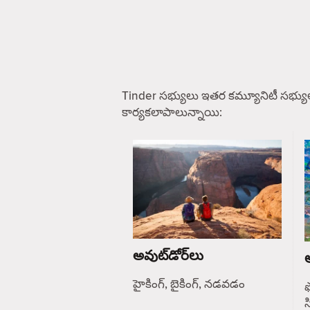
Tinder సభ్యులు ఇతర కమ్యూనిటీ సభ్యు
కార్యకలాపాలున్నాయి:
అవుట్‌డోర్‌లు
ఆ
హైకింగ్, బైకింగ్, నడవడం
ఫ