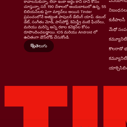
వినియోగదా
కావాలనుకున్నా, లేదా ఇంకా అర్థం కాని దాని కోసం
చూస్తున్నా సరే. 190 దేశాలలో అందుబాటులో ఉన్న, 55
నిబంధనల
బిలియన్‌లకు పైగా మ్యాచ్‌లు అయిన Tinder
ప్రపంచంలోనే అత్యంత పాపులర్ డేటింగ్ యాప్. డబుల్
కుకీపాలసీ
డేట్, సంగీతం మోడ్, పాస్‌పోర్ట్, కెమిస్ట్రీ వంటి ఫీచర్‌లు,
మరియు మరిన్ని అన్ని రకాల కనెక్షన్‌ల కోసం
మేధో సంపత్
రూపొందించబడ్డాయి. iOS మరియు Android లో
ఉచితంగా డౌన్‌లోడ్ చేసుకోండి.
కమ్యూనిటీ
తెలుగు
కొలరాడో 
కమ్యూనిట
యాక్సెసిబిల