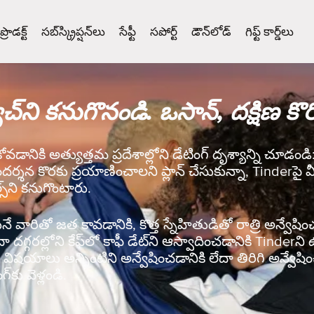
ప్రొడక్ట్
సబ్‌స్క్రిప్షన్‌లు
సేఫ్టీ
సపోర్ట్
డౌన్‌లోడ్
గిఫ్ట్ కార్డ్‌లు
చ్‌ని కనుగొనండి. ఒసాన్, దక్షిణ క
కోవడానికి అత్యుత్తమ ప్రదేశాల్లోని డేటింగ్ దృశ్యాన్ని చూడం
ందర్శన కొరకు ప్రయాణించాలని ప్లాన్ చేసుకున్నా, Tinderపై మీ
్‌ని కనుగొంటారు.
వారితో జత కావడానికి, కొత్త స్నేహితుడితో రాత్రి అన్వేషించడ
ేదా దగ్గరల్లోని కేఫ్‌లో కాఫీ డేట్‌ని ఆస్వాదించడానికి Tinde
ిషయాలు అన్నింటిని అన్వేషించడానికి లేదా తిరిగి అన్వేషిం
‌కు వెళ్లండి.