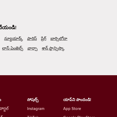
 చేయండి!
న్యూయార్క్
పారిస్
ప్రేగ్
బార్సిలోనా
లాస్ ఏంజెల్స్
వార్సా
శాన్ ఫ్రాన్సిస్కొ
ు
సోషల్స్
యాప్‌ని పొందండి!
 పోర్టల్
Instagram
App Store