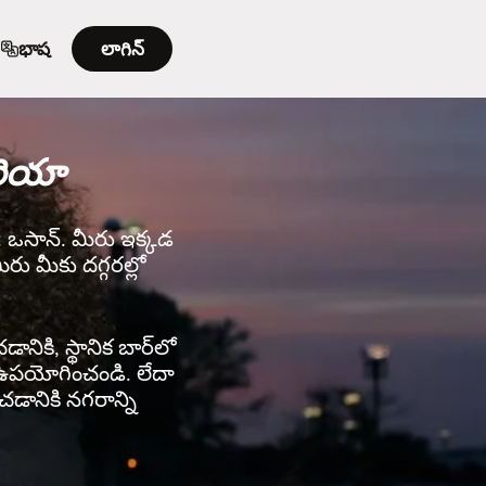
భాష
లాగిన్
ొరియా
డి: ఒసాన్. మీరు ఇక్కడ
రు మీకు దగ్గరల్లో
ానికి, స్థానిక బార్‌లో
rని ఉపయోగించండి. లేదా
చడానికి నగరాన్ని