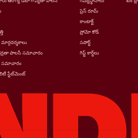
రు ఆరోగ్య డేటా గోప్యతా పాలసీ
గమ్యస్థానాలు
టెక్ బ్ల
ు
ప్రెస్ రూమ్
కాంటాక్ట్
తి
ప్రోమో కోడ్
 మార్గదర్శకాలు
సపోర్ట్
భద్రతా పాలసీ సమాచారం
గిఫ్ట్ కార్డ్‌లు
ీ సమాచారం
ిటీ స్టేట్‌మెంట్