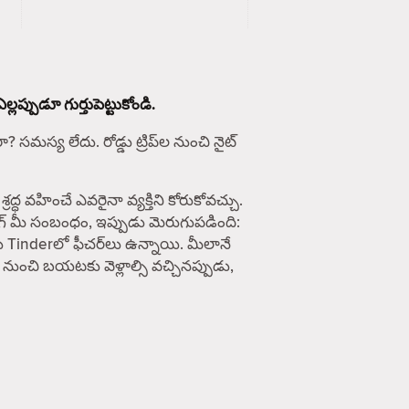
ప్పుడూ గుర్తుపెట్టుకోండి.
సమస్య లేదు. రోడ్డు ట్రిప్‌ల నుంచి నైట్
వహించే ఎవరైనా వ్యక్తిని కోరుకోవచ్చు.
ింగ్ మీ సంబంధం, ఇప్పుడు మెరుగుపడింది:
ు Tinderలో ఫీచర్‌లు ఉన్నాయి. మీలానే
 నుంచి బయటకు వెళ్లాల్సి వచ్చినప్పుడు,