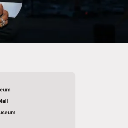
seum
Mall
useum