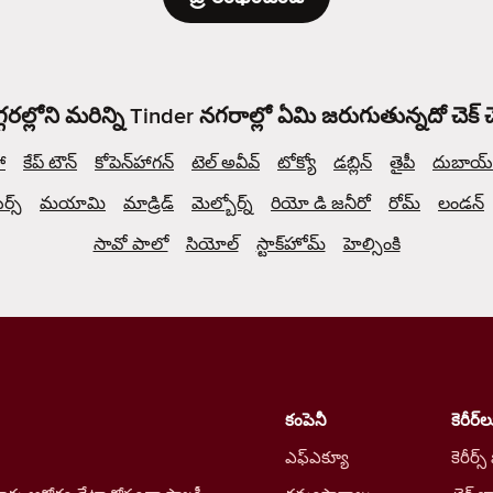
్గరల్లోని మరిన్ని Tinder నగరాల్లో ఏమి జరుగుతున్నదో చెక్
ో
కేప్ టౌన్
కోపెన్‌హాగన్
టెల్ అవీవ్
టోక్యో
డబ్లిన్
తైపీ
దుబాయ్
్స్
మయామి
మాడ్రిడ్
మెల్బోర్న్
రియో డి జనీరో
రోమ్
లండన్
సావో పాలో
సియోల్
స్టాక్‌హోమ్
హెల్సింకి
కంపెనీ
కెరీర్‌ల
ఎఫ్ఎక్యూ
కెరీర్స్