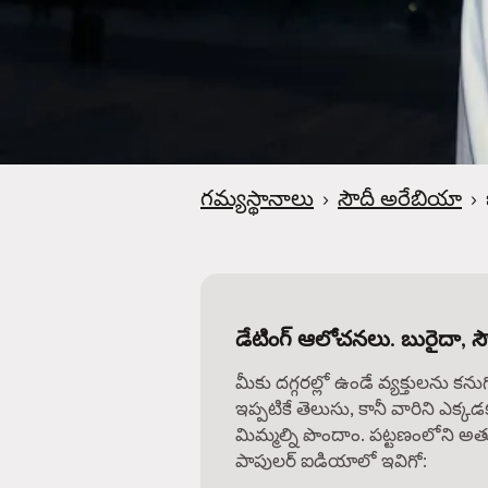
గమ్యస్థానాలు
›
సౌదీ అరేబియా
›
డేటింగ్ ఆలోచనలు. బురైదా, 
మీకు దగ్గరల్లో ఉండే వ్యక్తులను కను
ఇప్పటికే తెలుసు, కానీ వారిని ఎక్కడ
మిమ్మల్ని పొందాం. పట్టణంలోని అత్
పాపులర్ ఐడియాలో ఇవిగో: