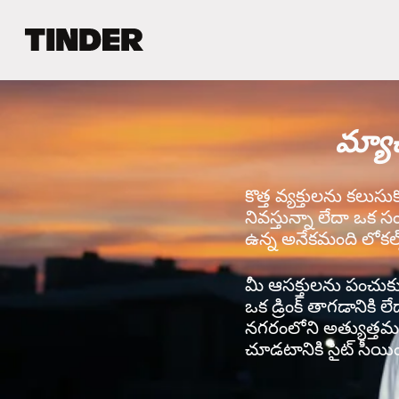
T
i
n
d
e
మ్యా
r
హో
మ్
కొత్త వ్యక్తులను కలుసు
నివస్తున్నా లేదా ఒక స
ఉన్న అనేకమంది లోకల్స
మీ ఆసక్తులను పంచుకునే 
ఒక డ్రింక్ తాగడానికి ల
నగరంలోని అత్యుత్తమ వ
చూడటానికి సైట్ సీయింగ్