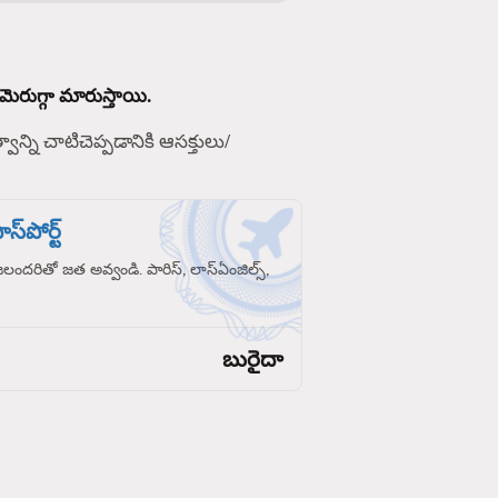
మెరుగ్గా మారుస్తాయి.
్వాన్ని చాటిచెప్పడానికి ఆసక్తులు/
స్‌పోర్ట్
రజలందరితో జత అవ్వండి. పారిస్, లాస్‌ఏంజిల్స్,
బురైదా