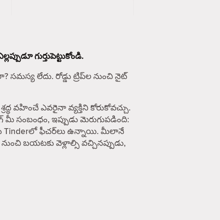
ప్పుడూ గుర్తుపెట్టుకోండి.
సమస్య లేదు. రోడ్డు ట్రిప్‌ల నుంచి నైట్
వహించే ఎవరైనా వ్యక్తిని కోరుకోవచ్చు.
ింగ్ మీ సంబంధం, ఇప్పుడు మెరుగుపడింది:
ు Tinderలో ఫీచర్‌లు ఉన్నాయి. మీలానే
 నుంచి బయటకు వెళ్లాల్సి వచ్చినప్పుడు,