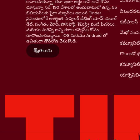
వినియోగదా
కావాలనుకున్నా, లేదా ఇంకా అర్థం కాని దాని కోసం
చూస్తున్నా సరే. 190 దేశాలలో అందుబాటులో ఉన్న, 55
నిబంధనల
బిలియన్‌లకు పైగా మ్యాచ్‌లు అయిన Tinder
ప్రపంచంలోనే అత్యంత పాపులర్ డేటింగ్ యాప్. డబుల్
కుకీపాలసీ
డేట్, సంగీతం మోడ్, పాస్‌పోర్ట్, కెమిస్ట్రీ వంటి ఫీచర్‌లు,
మరియు మరిన్ని అన్ని రకాల కనెక్షన్‌ల కోసం
మేధో సంపత్
రూపొందించబడ్డాయి. iOS మరియు Android లో
ఉచితంగా డౌన్‌లోడ్ చేసుకోండి.
కమ్యూనిటీ
తెలుగు
కొలరాడో 
కమ్యూనిట
యాక్సెసిబిల