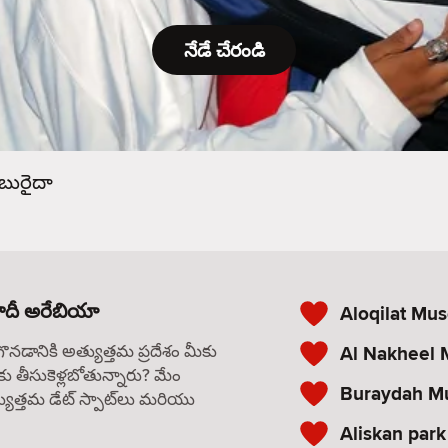
నేడే చేరండి
బురైదా
సౌదీ అరేబియా
Aloqilat Mu
గొనడానికి అత్యుత్తమ ప్రదేశం మీకు
Al Nakheel 
కు తీసుకెళ్లబోతున్నారు? మేం
Buraydah M
యుత్తమ డేట్ స్పాట్‌లు మరియు
Aliskan park