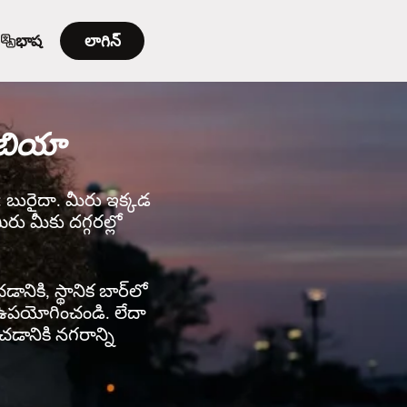
భాష
లాగిన్
ేబియా
డి: బురైదా. మీరు ఇక్కడ
రు మీకు దగ్గరల్లో
ానికి, స్థానిక బార్‌లో
rని ఉపయోగించండి. లేదా
చడానికి నగరాన్ని