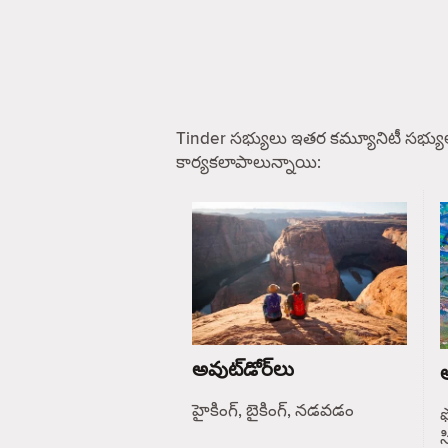
Tinder సభ్యులు ఇతర కమ్యూనిటీ సభ్యు
కార్యకలాపాలున్నాయి:
అవుట్‌డోర్‌లు
ఆ
హైకింగ్, బైకింగ్, నడవడం
ఫ