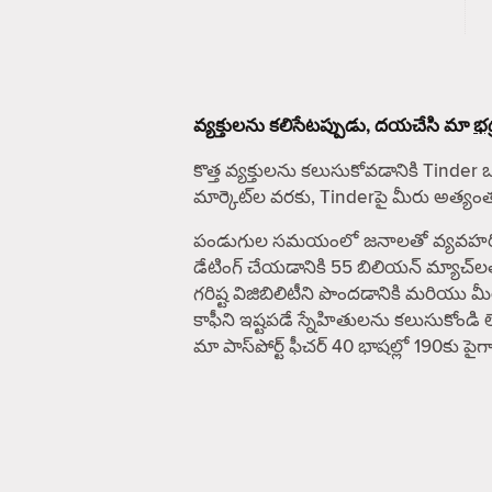
వ్యక్తులను కలిసేటప్పుడు, దయచేసి మా
భద
కొత్త వ్యక్తులను కలుసుకోవడానికి Tinder 
మార్కెట్‌ల వరకు, Tinderపై మీరు అత్య
పండుగుల సమయంలో జనాలతో వ్యవహరించే ఎవ
డేటింగ్ చేయడానికి 55 బిలియన్ మ్యాచ్‌ల
గరిష్ట విజిబిలిటీని పొందడానికి మరియు
కాఫీని ఇష్టపడే స్నేహితులను కలుసుకోండి 
మా పాస్‌పోర్ట్ ఫీచర్ 40 భాషల్లో 190కు 