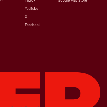
ాగ్
TikTok
Google Play Store
YouTube
X
Facebook