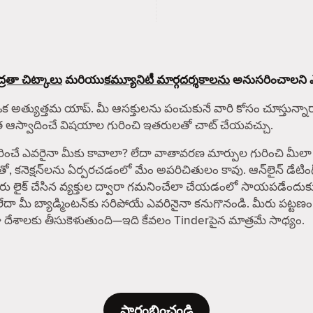
్రతా చిట్కాలు
మరియు
కమ్యూనిటీ మార్గదర్శకాలను
అనుసరించాలని ఎల్ల
ఒక అత్యుత్తమ యాప్. మీ ఆసక్తులను పంచుకునే వారి కోసం చూస్తున్నారా? 
ంత ఆస్వాదించే విషయాల గురించి ఇతరులతో చాట్ చేయవచ్చు.
రైనా మీకు కావాలా? లేదా వాతావరణ మార్పుల గురించి మీలా శ్రద్ధ 
తో, కనెక్షన్‌లను ఏర్పరచడంలో మేం అపరిచితులం కావు. ఆన్‌లైన్ డేట
 మీరు లైక్ చేసిన వ్యక్తుల ద్వారా గమనించేలా చేయడంలో సాయపడేందుక
లేదా మీ బ్యాడ్మింటన్‌కు సరిపోయే ఎవరినైనా కనుగొనండి. మీరు పట్టణం
పైగా దేశాలకు తీసుకెళుతుంది—ఇది కేవలం Tinderపైన మాత్రమే సాధ్యం.
ప్రారంభించండి