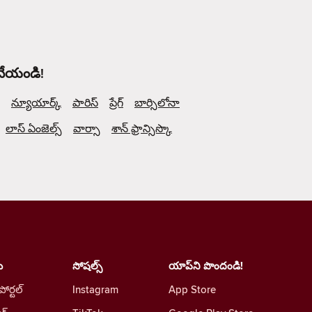
 చేయండి!
న్యూయార్క్
పారిస్
ప్రేగ్
బార్సిలోనా
లాస్ ఏంజెల్స్
వార్సా
శాన్ ఫ్రాన్సిస్కొ
ు
సోషల్స్
యాప్‌ని పొందండి!
 పోర్టల్
Instagram
App Store