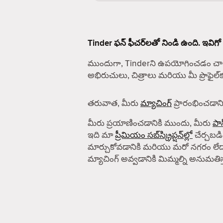
Tinder ఫన్ ఫీచర్‌లతో నిండి ఉంది. ఇవిగో
ముందుగా, Tinderని ఉపయోగించడం చాలా
అభిరుచులు, చిత్రాలు మరియు మీ ప్రొఫైల
తరువాత, మీరు
మ్యాచింగ్
ప్రారంభించడానిక
మీరు ప్రయాణించడానికి ముందు, మీరు
పాస
ఇది మా
ప్రీమియం సబ్‌స్క్రిప్షన్‌ల్లో
చేర్చబడిం
మార్చుకోవడానికి మరియు మరో నగరం లేద
మ్యాచింగ్ అవ్వడానికి మిమ్మల్ని అనుమతిస్