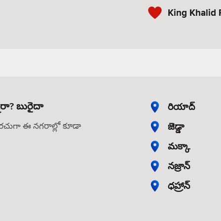
King Khalid 
నారా? బురైదా
రియాద్
జెడ్డా
తరచుగా ఈ నగరాల్లో కూడా
మక్కా
నజ్రాన్
ధహ్రాన్