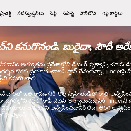
ప్రొడక్ట్
సబ్‌స్క్రిప్షన్‌లు
సేఫ్టీ
సపోర్ట్
డౌన్‌లోడ్
గిఫ్ట్ కార్డ్‌లు
చ్‌ని కనుగొనండి. బురైదా, సౌదీ అర
కోవడానికి అత్యుత్తమ ప్రదేశాల్లోని డేటింగ్ దృశ్యాన్ని చూడం
ందర్శన కొరకు ప్రయాణించాలని ప్లాన్ చేసుకున్నా, Tinderపై మీ
్‌ని కనుగొంటారు.
వారితో జత కావడానికి, కొత్త స్నేహితుడితో రాత్రి అన్వేషించడ
ేదా దగ్గరల్లోని కేఫ్‌లో కాఫీ డేట్‌ని ఆస్వాదించడానికి Tinde
ిషయాలు అన్నింటిని అన్వేషించడానికి లేదా తిరిగి అన్వేషిం
‌కు వెళ్లండి.