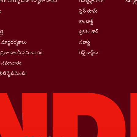
రు ఆరోగ్య డేటా గోప్యతా పాలసీ
గమ్యస్థానాలు
టెక్ బ్ల
ు
ప్రెస్ రూమ్
కాంటాక్ట్
తి
ప్రోమో కోడ్
 మార్గదర్శకాలు
సపోర్ట్
భద్రతా పాలసీ సమాచారం
గిఫ్ట్ కార్డ్‌లు
ీ సమాచారం
ిటీ స్టేట్‌మెంట్