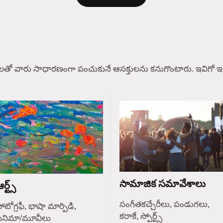
లతో వారు సాధారణంగా పంచుకునే ఆసక్తులను కనుగొంటారు. ఇవిగో ఇక
సామాజిక సమావేశాలు
ర్ట్స్
సంగీతకచ్చేరీలు, పండుగలు,
ోటోగ్రఫీ, భాషా మార్పిడి,
కరాకే, స్పోర్ట్స్
సినిమా/మూవీలు