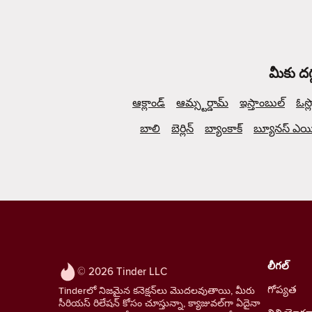
మీకు దగ
ఆక్లాండ్
ఆమ్స్టర్డామ్
ఇస్తాంబుల్
ఓస్ల
బాలి
బెర్లిన్
బ్యాంకాక్
బ్యూనస్ ఎయిర
లీగల్
© 2026 Tinder LLC
గోప్యత
Tinderలో నిజమైన కనెక్షన్‌లు మొదలవుతాయి, మీరు
సీరియస్ రిలేషన్ కోసం చూస్తున్నా, క్యాజువల్‌గా ఏదైనా