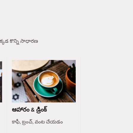
్కడ కొన్ని సాధారణ
ఆహారం & డ్రింక్
కాఫీ, బ్రంచ్, వంట చేయడం