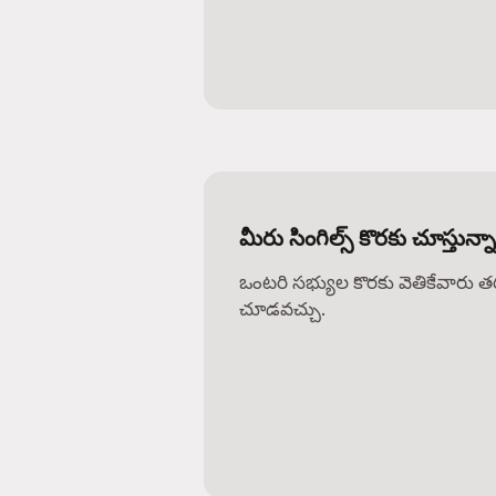
మీరు సింగిల్స్ కొరకు చూస్తున్
ఒంటరి సభ్యుల కొరకు వెతికేవారు 
చూడవచ్చు.