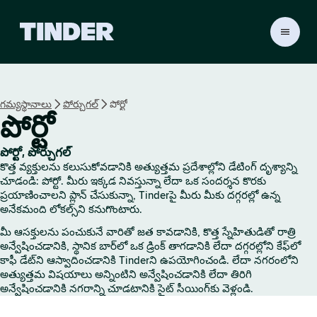
T
i
n
d
e
గమ్యస్థానాలు
పోర్చుగల్
పోర్టో
r
పోర్టో
హో
మ్
పోర్టో, పోర్చుగల్
కొత్త వ్యక్తులను కలుసుకోవడానికి అత్యుత్తమ ప్రదేశాల్లోని డేటింగ్ దృశ్యాన్ని
చూడండి: పోర్టో. మీరు ఇక్కడ నివస్తున్నా లేదా ఒక సందర్శన కొరకు
ప్రయాణించాలని ప్లాన్ చేసుకున్నా, Tinderపై మీరు మీకు దగ్గరల్లో ఉన్న
అనేకమంది లోకల్స్‌ని కనుగొంటారు.
మీ ఆసక్తులను పంచుకునే వారితో జత కావడానికి, కొత్త స్నేహితుడితో రాత్రి
అన్వేషించడానికి, స్థానిక బార్‌లో ఒక డ్రింక్ తాగడానికి లేదా దగ్గరల్లోని కేఫ్‌లో
కాఫీ డేట్‌ని ఆస్వాదించడానికి Tinderని ఉపయోగించండి. లేదా నగరంలోని
అత్యుత్తమ విషయాలు అన్నింటిని అన్వేషించడానికి లేదా తిరిగి
అన్వేషించడానికి నగరాన్ని చూడటానికి సైట్ సీయింగ్‌కు వెళ్లండి.