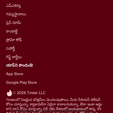
ఎఫ్ఎక్యూ
గమ్యస్థానాలు
ప్రెస్ రూమ్
కాంటాక్ట్
ప్రోమో కోడ్
సపోర్ట్
గిఫ్ట్ కార్డ్‌లు
యాప్‌ని పొందండి!
App Store
Google Play Store
© 2026 Tinder LLC
Tinderలో నిజమైన కనెక్షన్‌లు మొదలవుతాయి, మీరు సీరియస్ రిలేషన్
కోసం చూస్తున్నా, క్యాజువల్‌గా ఏదైనా కావాలనుకున్నా, లేదా ఇంకా అర్థం
కాని దాని కోసం చూస్తున్నా సరే. 190 దేశాలలో అందుబాటులో ఉన్న, 55
మీ గోప్యతకు మేం విలువను ఇస్తాం. మా వెబ్‌సైట్ ఆడియెన్స్‌ని