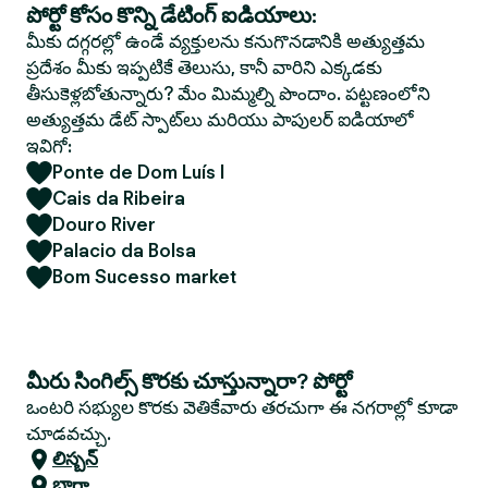
పోర్టో కోసం కొన్ని డేటింగ్ ఐడియాలు:
మీకు దగ్గరల్లో ఉండే వ్యక్తులను కనుగొనడానికి అత్యుత్తమ
ప్రదేశం మీకు ఇప్పటికే తెలుసు, కానీ వారిని ఎక్కడకు
తీసుకెళ్లబోతున్నారు? మేం మిమ్మల్ని పొందాం. పట్టణంలోని
అత్యుత్తమ డేట్ స్పాట్‌లు మరియు పాపులర్ ఐడియాలో
ఇవిగో:
Ponte de Dom Luís I
Cais da Ribeira
Douro River
Palacio da Bolsa
Bom Sucesso market
మీరు సింగిల్స్ కొరకు చూస్తున్నారా? పోర్టో
ఒంటరి సభ్యుల కొరకు వెతికేవారు తరచుగా ఈ నగరాల్లో కూడా
చూడవచ్చు.
లిస్బన్
బ్రాగా