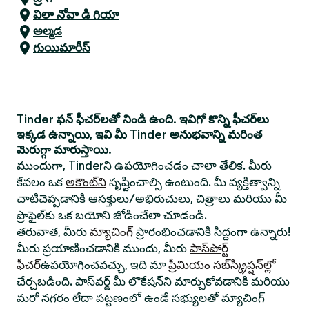
విలా నోవా డి గియా
అల్మడ
గుయిమారీస్
Tinder ఫన్ ఫీచర్‌లతో నిండి ఉంది. ఇవిగో కొన్ని ఫీచర్‌లు
ఇక్కడ ఉన్నాయి, ఇవి మీ Tinder అనుభవాన్ని మరింత
మెరుగ్గా మారుస్తాయి.
ముందుగా, Tinderని ఉపయోగించడం చాలా తేలిక. మీరు
కేవలం ఒక
అకౌంట్‌ని
సృష్టించాల్సి ఉంటుంది. మీ వ్యక్తిత్వాన్ని
చాటిచెప్పడానికి ఆసక్తులు/అభిరుచులు, చిత్రాలు మరియు మీ
ప్రొఫైల్‌కు ఒక బయోని జోడించేలా చూడండి.
తరువాత, మీరు
మ్యాచింగ్
ప్రారంభించడానికి సిద్ధంగా ఉన్నారు!
మీరు ప్రయాణించడానికి ముందు, మీరు
పాస్‌పోర్ట్
ఫీచర్
ఉపయోగించవచ్చు, ఇది మా
ప్రీమియం సబ్‌స్క్రిప్షన్‌ల్లో
చేర్చబడింది. పాస్‌వర్డ్ మీ లొకేషన్‌ని మార్చుకోవడానికి మరియు
మరో నగరం లేదా పట్టణంలో ఉండే సభ్యులతో మ్యాచింగ్