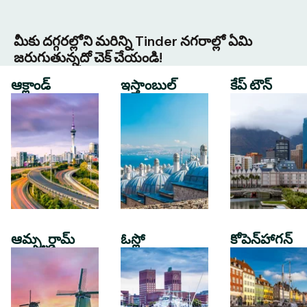
మీకు దగ్గరల్లోని మరిన్ని Tinder నగరాల్లో ఏమి
జరుగుతున్నదో చెక్ చేయండి!
ఆక్లాండ్
ఇస్తాంబుల్
కేప్ టౌన్
ఆమ్స్టర్డామ్
ఓస్లో
కోపెన్‌హాగన్