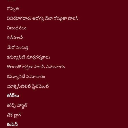
గోప్యత
వినియోగదారు ఆరోగ్య డేటా గోప్యతా పాలసీ
నిబంధనలు
కుకీపాలసీ
మేధో సంపత్తి
కమ్యూనిటీ మార్గదర్శకాలు
కొలరాడో భద్రతా పాలసీ సమాచారం
కమ్యూనిటీ సమాచారం
యాక్సెసిబిలిటీ స్టేట్‌మెంట్
కెరీర్‌లు
కెరీర్స్ పోర్టల్
టెక్ బ్లాగ్
కంపెనీ