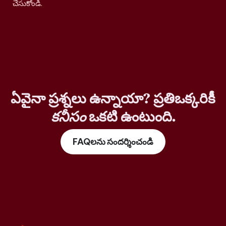
చేసుకోండి.
ఏవైనా ప్రశ్నలు ఉన్నాయా? ప్రతిఒక్కరికీ
కనీసం
ఒకటి ఉంటుంది.
FAQలను సందర్శించండి