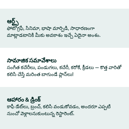
ఆర్ట్స్
ఫోటోగ్రఫీ, సినిమా, భాషా మార్పిడి, సాధారణంగా
మాట్లాడటానికి మీకు అవకాశం ఇచ్చే ఏదైనా అంశం.
సామాజిక సమావేశాలు
సంగీత కచేరీలు, పండుగలు, కచేరీ, కరోకే, క్రీడలు — కొత్త వారితో
కలిసి చేస్తే మరింత బాగుండే ప్లాన్‌లు!
ఆహారం & డ్రింక్
కాఫీ డేట్‌లు, బ్రంచ్, కలిసి వండుకోవడం, అందరూ ఎప్పటి
నుంచో వెళ్లాలనుకుంటున్న రెస్టారెంట్.