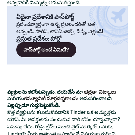
అవ్వడానికి మిమ్మల్ని అనుమతిస్తుంది.
ఏదైనా ప్రదేశానికి పాస్‌పోర్ట్
ప్రపంచవ్యాప్తంగా ఉన్న ప్రజలందరితో జత
అవ్వండి. పారిస్, లాస్‌ఏంజిల్స్, సిడ్నీ, వెళ్లండి!
ప్రస్తుత ప్రదేశం
:
పోర్టో
పాస్‌పోర్ట్ అంటే ఏమిటి?
వ్యక్తులను కలిసేటప్పుడు, దయచేసి మా
భద్రతా చిట్కాలు
మరియు
కమ్యూనిటీ మార్గదర్శకాలను
అనుసరించాలని
ఎల్లప్పుడూ గుర్తుపెట్టుకోండి.
కొత్త వ్యక్తులను కలుసుకోవడానికి Tinder ఒక అత్యుత్తమ
యాప్. మీ ఆసక్తులను పంచుకునే వారి కోసం చూస్తున్నారా?
సమస్య లేదు. రోడ్డు ట్రిప్‌ల నుంచి నైట్ మార్కెట్‌ల వరకు,
Tinderపై మీరు అత్యంత ఆస్వాదించే విషయాల గురించి