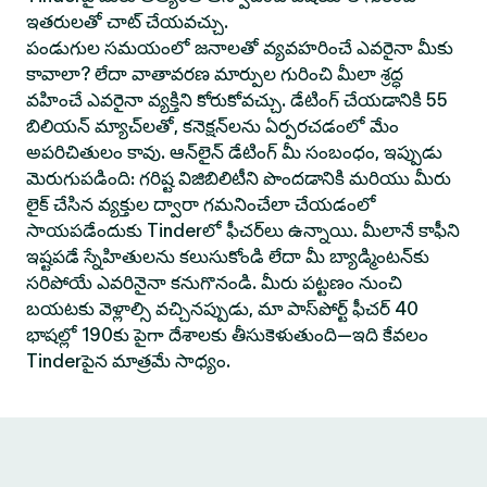
ఇతరులతో చాట్ చేయవచ్చు.
పండుగుల సమయంలో జనాలతో వ్యవహరించే ఎవరైనా మీకు
కావాలా? లేదా వాతావరణ మార్పుల గురించి మీలా శ్రద్ధ
వహించే ఎవరైనా వ్యక్తిని కోరుకోవచ్చు. డేటింగ్ చేయడానికి 55
బిలియన్ మ్యాచ్‌లతో, కనెక్షన్‌లను ఏర్పరచడంలో మేం
అపరిచితులం కావు. ఆన్‌లైన్ డేటింగ్ మీ సంబంధం, ఇప్పుడు
మెరుగుపడింది: గరిష్ట విజిబిలిటీని పొందడానికి మరియు మీరు
లైక్ చేసిన వ్యక్తుల ద్వారా గమనించేలా చేయడంలో
సాయపడేందుకు Tinderలో ఫీచర్‌లు ఉన్నాయి. మీలానే కాఫీని
ఇష్టపడే స్నేహితులను కలుసుకోండి లేదా మీ బ్యాడ్మింటన్‌కు
సరిపోయే ఎవరినైనా కనుగొనండి. మీరు పట్టణం నుంచి
బయటకు వెళ్లాల్సి వచ్చినప్పుడు, మా పాస్‌పోర్ట్ ఫీచర్ 40
భాషల్లో 190కు పైగా దేశాలకు తీసుకెళుతుంది—ఇది కేవలం
Tinderపైన మాత్రమే సాధ్యం.