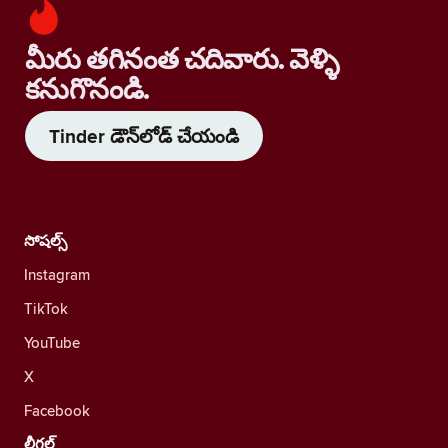
మీరు తగినంత చదివారు. వెళ్ళి
కనుగొనండి.
Tinder డౌన్‌లోడ్ చేయండి
సోషల్స్
Instagram
TikTok
YouTube
X
Facebook
లీగల్