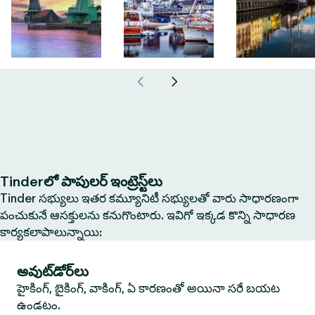
Tinderలో పాపులర్ ఇంట్రెస్ట్‌లు
Tinder సభ్యులు ఇతర కమ్యూనిటీ సభ్యులతో వారు సాధారణంగా
పంచుకునే ఆసక్తులను కనుగొంటారు. ఇవిగో ఇక్కడ కొన్ని సాధారణ
కార్యకలాపాలున్నాయి:
అవుట్‌డోర్‌లు
హైకింగ్, బైకింగ్, వాకింగ్, ఏ కారణంతో అయినా సరే బయట
ఉండటం.