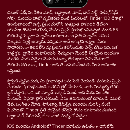
డబుల్ డేట్, సంగీతం మోడ్, ఆస్ట్రాలజీ మోడ్, పాస్‌పోర్ట్, రిలేషన్‌షిప్
గోల్స్, మరియు ఫోటో ధృవీకరణ వంటి ఫీచర్‌లతో, Tinder 190 దేశాల్లో
అందుబాటులో ఉన్న ప్రపంచంలోని అత్యంత పాపులర్ డేటింగ్
యాప్‌గా కొనసాగుతోంది, మేము స్వైప్ ప్రారంభించినప్పటి నుండి 55
బిలియన్లకు పైగా మ్యాచ్‌లు జరిగాయి. ఆ ప్రతి మ్యాచ్‌ల వెనుక
నిజమైన వ్యక్తి ఉన్నారు. ఎప్పుడూ అదే అసలైన లక్ష్యం. మీరు
సాధారణంగా కలవలేని వ్యక్తులను కలిసేందుకు వెళ్ళే చోటు ఇది: ఒక
కొత్త క్రష్, ట్రావెల్ కంపానియన్, నెమ్మదిగా మొదలై నిజమైన బంధంగా
మారేది. మీరు ఏదైనా వెతుకుతున్నా, లేక ఇంకా ఏమి వెతకాలో
తెలియకపోయినా, Tinder అది తెలుసుకునేందుకు మీకు అవకాశం
ఇస్తుంది.
ప్రొఫైల్ సృష్టించండి, మీ ప్రాధాన్యతలను సెట్ చేయండి, మరియు స్వైప్
చేయడం ప్రారంభించండి. ఒకరిని లైక్ చేయండి, వారు మిమ్మల్ని తిరిగి
లైక్ చేస్తారు, ఇది ఒక మ్యాచ్. అక్కడి నుండి అది మీది. సందేశం
పంపండి, ఏదైనా ప్లాన్ చేయండి, ఏమి జరుగుతుందో చూడండి. డబుల్
డేట్, సంగీతం మోడ్, పాస్‌పోర్ట్, కెమిస్ట్రీ, మరియు మరిన్ని వంటి
ఫీచర్‌లతో, Tinder ప్రతి రకమైన కనెక్షన్ కోసం రూపొందించబడింది:
క్యాజువల్, సీరియస్, లేదా వాటి మధ్యలో ఏదైనా.
iOS మరియు Androidలో Tinder యాప్‌ను ఉచితంగా డౌన్‌లోడ్