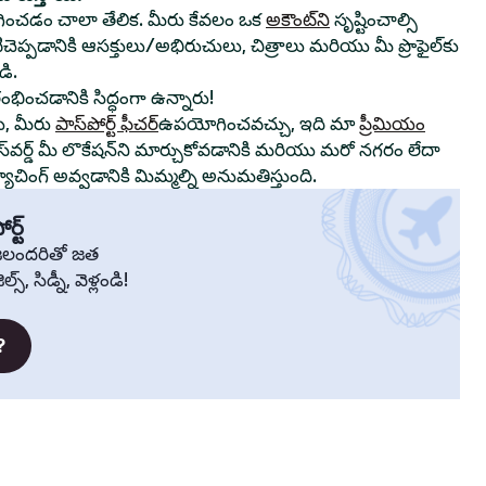
ంచడం చాలా తేలిక. మీరు కేవలం ఒక
అకౌంట్‌ని
సృష్టించాల్సి
ాటిచెప్పడానికి ఆసక్తులు/అభిరుచులు, చిత్రాలు మరియు మీ ప్రొఫైల్‌కు
ి.
రంభించడానికి సిద్ధంగా ఉన్నారు!
ు, మీరు
పాస్‌పోర్ట్ ఫీచర్
ఉపయోగించవచ్చు, ఇది మా
ప్రీమియం
స్‌వర్డ్ మీ లొకేషన్‌ని మార్చుకోవడానికి మరియు మరో నగరం లేదా
చింగ్ అవ్వడానికి మిమ్మల్ని అనుమతిస్తుంది.
ర్ట్
్రజలందరితో జత
స్, సిడ్నీ, వెళ్లండి!
?