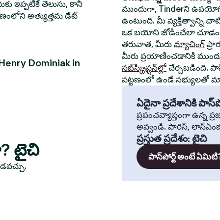
ీకు ఇప్పటికే తెలుసు, కానీ
ముందుగా, Tinderని ఉపయోగి
్టణంలోని అత్యుత్తమ డేట్
ఉంటుంది. మీ వ్యక్తిత్వాన్ని చ
ఒక బయోని జోడించేలా చూడండ
తరువాత, మీరు
మ్యాచింగ్
ప్రా
మీరు ప్రయాణించడానికి ముంద
 Henry Dominiak in
సబ్‌స్క్రిప్షన్‌ల్లో
చేర్చబడింది. పా
పట్టణంలో ఉండే సభ్యులతో మ్యా
ఏదైనా ప్రదేశానికి పాస్‌పో
ప్రపంచవ్యాప్తంగా ఉన్న ప
అవ్వండి. పారిస్, లాస్‌ఏంజిల్
ప్రస్తుత ప్రదేశం
:
టైచి
ా? టైచి
పాస్‌పోర్ట్ అంటే ఏమిటి
ూడవచ్చు.