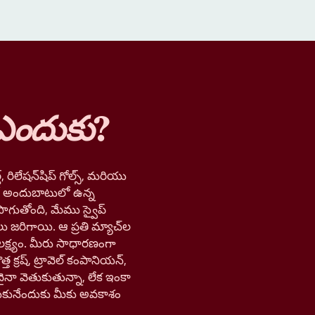
ఎందుకు
?
, రిలేషన్‌షిప్ గోల్స్, మరియు
లో అందుబాటులో ఉన్న
ాగుతోంది, మేము స్వైప్
లు జరిగాయి. ఆ ప్రతి మ్యాచ్‌ల
లక్ష్యం. మీరు సాధారణంగా
త క్రష్, ట్రావెల్ కంపానియన్,
నా వెతుకుతున్నా, లేక ఇంకా
ుకునేందుకు మీకు అవకాశం