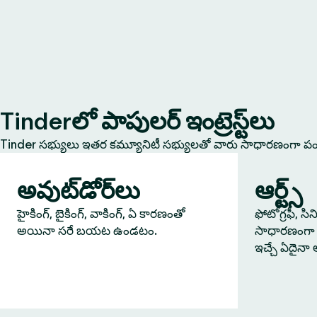
Tinderలో పాపులర్ ఇంట్రెస్ట్‌లు
Tinder సభ్యులు ఇతర కమ్యూనిటీ సభ్యులతో వారు సాధారణంగా పంచు
అవుట్‌డోర్‌లు
ఆర్ట్స్
హైకింగ్, బైకింగ్, వాకింగ్, ఏ కారణంతో
ఫోటోగ్రఫీ, సి
అయినా సరే బయట ఉండటం.
సాధారణంగా 
ఇచ్చే ఏదైనా