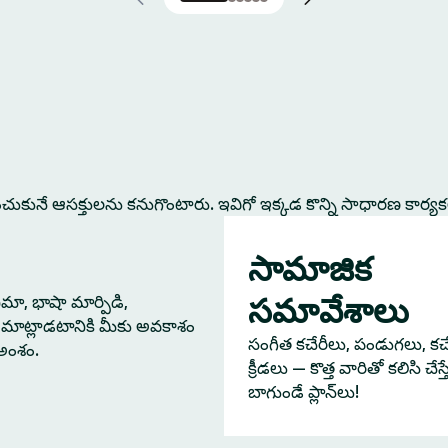
కునే ఆసక్తులను కనుగొంటారు. ఇవిగో ఇక్కడ కొన్ని సాధారణ కార్య
సామాజిక
సమావేశాలు
నిమా, భాషా మార్పిడి,
మాట్లాడటానికి మీకు అవకాశం
సంగీత కచేరీలు, పండుగలు, కచేర
 అంశం.
క్రీడలు — కొత్త వారితో కలిసి చేస
బాగుండే ప్లాన్‌లు!