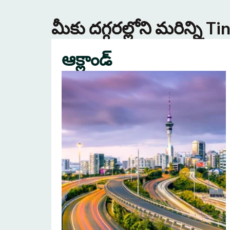
మీకు దగ్గరల్లోని మరిన్ని 
ఆక్లాండ్