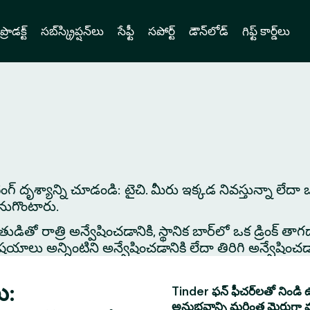
ప్రొడక్ట్
సబ్‌స్క్రిప్షన్‌లు
సేఫ్టీ
సపోర్ట్
డౌన్‌లోడ్
గిఫ్ట్ కార్డ్‌లు
ేటింగ్ దృశ్యాన్ని చూడండి: టైచి. మీరు ఇక్కడ నివస్తున్నా లేద
కనుగొంటారు.
తో రాత్రి అన్వేషించడానికి, స్థానిక బార్‌లో ఒక డ్రింక్ తాగడాన
 అన్నింటిని అన్వేషించడానికి లేదా తిరిగి అన్వేషించడానిక
ు:
Tinder ఫన్ ఫీచర్‌లతో నిండి ఉ
అనుభవాన్ని మరింత మెరుగ్గా 