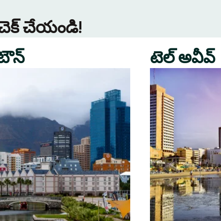
 చెక్ చేయండి!
 టౌన్
టెల్ అవీవ్