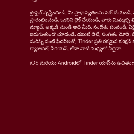
ప్రొఫైల్ సృష్టించండి, మీ ప్రాధాన్యతలను సెట్ చేయం
ప్రారంభించండి. ఒకరిని లైక్ చేయండి, వారు మిమ్మల్ని తిర
మ్యాచ్. అక్కడి నుండి అది మీది. సందేశం పంపండి, ఏద
జరుగుతుందో చూడండి. డబుల్ డేట్, సంగీతం మోడ్, పాస్‌ప
మరిన్ని వంటి ఫీచర్‌లతో, Tinder ప్రతి రకమైన కనెక్ష
క్యాజువల్, సీరియస్, లేదా వాటి మధ్యలో ఏదైనా.
iOS మరియు Androidలో Tinder యాప్‌ను ఉచితంగా డ