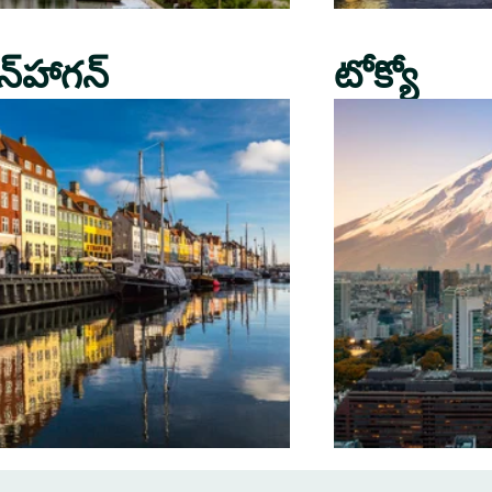
న్‌హాగన్
టోక్యో