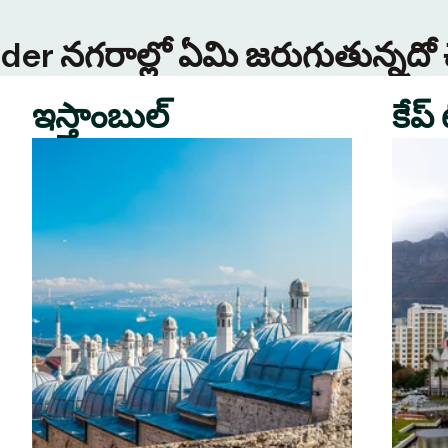
Tinder నగరాల్లో ఏమి జరుగుతున్నదో
ఇస్తాంబుల్
కేప్