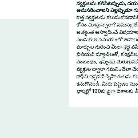
వ్యక్తులను కలిసేటప్పుడు, ద
అనుసరించాలని ఎల్లప్పుడూ గుర్త
కొత్త వ్యక్తులను కలుసుకోవడా
కోసం చూస్తున్నారా? సమస్య లేదు
అత్యంత ఆస్వాదించే విషయాల
పండుగుల సమయంలో జనాలతో 
మార్పుల గురించి మీలా శ్రద్ధ వహ
బిలియన్ మ్యాచ్‌లతో, కనెక్షన్
సంబంధం, ఇప్పుడు మెరుగుపడింద
వ్యక్తుల ద్వారా గమనించేలా
కాఫీని ఇష్టపడే స్నేహితులను క
కనుగొనండి. మీరు పట్టణం నుంచి
భాషల్లో 190కు పైగా దేశాలకు 