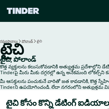
T
i
n
d
e
r
హో
గమ్యస్థానాలు
పోలాండ్
టైచి
టైచి
మ్
టైచి, పోలాండ్
కొత్త వ్యక్తులను కలుసుకోవడానికి అత్యుత్తమ ప్రదేశాల్లోని డ
Tinderపై మీరు మీకు దగ్గరల్లో ఉన్న అనేకమంది లోకల్స్‌ని 
మీ ఆసక్తులను పంచుకునే వారితో జత కావడానికి, కొత్త స్నేహితుడి
Tinderని ఉపయోగించండి. లేదా నగరంలోని అత్యుత్తమ విషయాలు
టైచి కోసం కొన్ని డేటింగ్ ఐడియాల