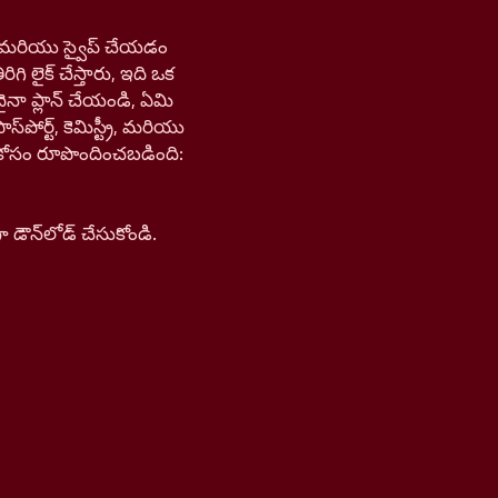
డి, మరియు స్వైప్ చేయడం
ిగి లైక్ చేస్తారు, ఇది ఒక
ైనా ప్లాన్ చేయండి, ఏమి
ోర్ట్, కెమిస్ట్రీ, మరియు
న్ కోసం రూపొందించబడింది:
ౌన్‌లోడ్ చేసుకోండి.