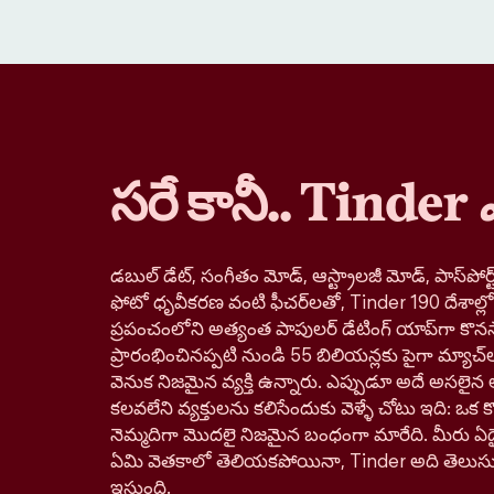
సరే కానీ.. Tinder
డబుల్ డేట్, సంగీతం మోడ్, ఆస్ట్రాలజీ మోడ్, పాస్‌పోర్ట్
ఫోటో ధృవీకరణ వంటి ఫీచర్‌లతో, Tinder 190 దేశాల్
ప్రపంచంలోని అత్యంత పాపులర్ డేటింగ్ యాప్‌గా కొనస
ప్రారంభించినప్పటి నుండి 55 బిలియన్లకు పైగా మ్యాచ్‌
వెనుక నిజమైన వ్యక్తి ఉన్నారు. ఎప్పుడూ అదే అసలైన 
కలవలేని వ్యక్తులను కలిసేందుకు వెళ్ళే చోటు ఇది: ఒక కొత్
నెమ్మదిగా మొదలై నిజమైన బంధంగా మారేది. మీరు ఏదై
ఏమి వెతకాలో తెలియకపోయినా, Tinder అది తెలుస
ఇస్తుంది.