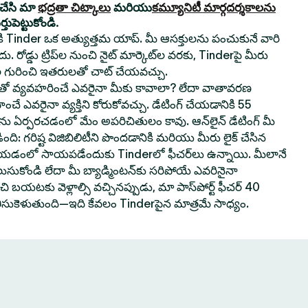
యచేసి మా
భద్రతా చిట్కాలు
మరియు
కమ్యూనిటీ మార్గదర్శకాలను
ుపెట్టుకోండి.
నికి Tinder ఒక అత్యుత్తమ యాప్. మీ ఆసక్తులను పంచుకునే వారి
. రోడ్డు ట్రిప్‌ల నుంచి నైట్ మార్కెట్‌ల వరకు, Tinderపై మీరు
 గురించి ఇతరులతో చాట్ చేయవచ్చు.
వ్యవహరించే ఎవరైనా మీకు కావాలా? లేదా వాతావరణ
ించే ఎవరైనా వ్యక్తిని కోరుకోవచ్చు. డేటింగ్ చేయడానికి 55
‌లను ఏర్పరచడంలో మేం అపరిచితులం కావు. ఆన్‌లైన్ డేటింగ్ మీ
ి: గరిష్ట విజిబిలిటీని పొందడానికి మరియు మీరు లైక్ చేసిన
 చేయడంలో సాయపడేందుకు Tinderలో ఫీచర్‌లు ఉన్నాయి. మీలానే
లుసుకోండి లేదా మీ బ్యాడ్మింటన్‌కు సరిపోయే ఎవరినైనా
 బయటకు వెళ్లాల్సి వచ్చినప్పుడు, మా పాస్‌పోర్ట్ ఫీచర్ 40
తీసుకెళుతుంది—ఇది కేవలం Tinderపైన మాత్రమే సాధ్యం.