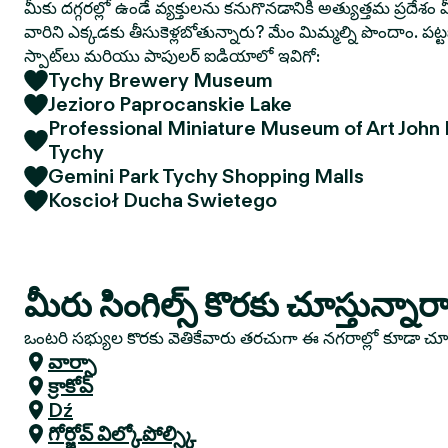
మీకు దగ్గరల్లో ఉండే వ్యక్తులను కనుగొనడానికి అత్యుత్తమ ప్రదేశం మ
వారిని ఎక్కడకు తీసుకెళ్లబోతున్నారు? మేం మిమ్మల్ని పొందాం. పట
స్పాట్‌లు మరియు పాపులర్ ఐడియాలో ఇవిగో:
Tychy Brewery Museum
Jezioro Paprocanskie Lake
Professional Miniature Museum of Art John
Tychy
Gemini Park Tychy Shopping Malls
Koscioł Ducha Swietego
మీరు సింగిల్స్ కొరకు చూస్తున్నార
ఒంటరి సభ్యుల కొరకు వెతికేవారు తరచుగా ఈ నగరాల్లో కూడా చ
వార్సా
క్రాకోవ్
Dź
గోర్జోవ్ విల్కోపోల్స్కి