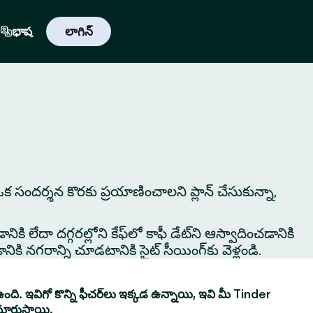
భాష
లాగిన్
ా ఒక సందర్శన కొరకు ప్రయాణించాలని ప్లాన్ చేసుకున్నా,
ికి లేదా దగ్గరల్లోని కేఫ్‌లో కాఫీ డేట్‌ని ఆస్వాదించడానికి
ి నగరాన్ని చూడటానికి సైట్ సీయింగ్‌కు వెళ్లండి.
ంది. ఇవిగో కొన్ని ఫీచర్‌లు ఇక్కడ ఉన్నాయి, ఇవి మీ Tinder
మారుస్తాయి.