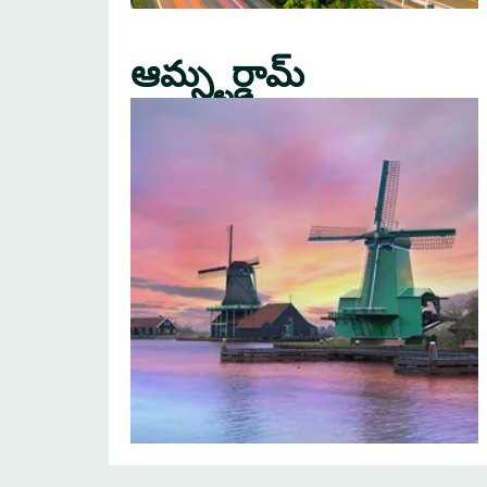
ఆమ్స్టర్డామ్