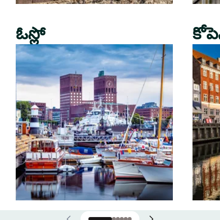
ఓస్లో
కోపె