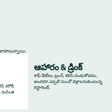
కలాపాలున్నాయి:
ఆహారం & డ్రింక్
కాఫీ డేట్‌లు, బ్రంచ్, కలిసి వండుకోవడం,
అందరూ ఎప్పటి నుంచో వెళ్లాలనుకుంటున్న
ీ, కరోకే,
రెస్టారెంట్.
్తే మరింత