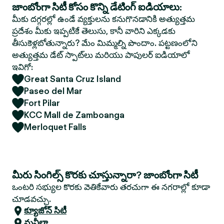
జాంబోంగా సిటీ కోసం కొన్ని డేటింగ్ ఐడియాలు:
మీకు దగ్గరల్లో ఉండే వ్యక్తులను కనుగొనడానికి అత్యుత్తమ
ప్రదేశం మీకు ఇప్పటికే తెలుసు, కానీ వారిని ఎక్కడకు
తీసుకెళ్లబోతున్నారు? మేం మిమ్మల్ని పొందాం. పట్టణంలోని
అత్యుత్తమ డేట్ స్పాట్‌లు మరియు పాపులర్ ఐడియాలో
ఇవిగో:
Great Santa Cruz Island
Paseo del Mar
Fort Pilar
KCC Mall de Zamboanga
Merloquet Falls
మీరు సింగిల్స్ కొరకు చూస్తున్నారా? జాంబోంగా సిటీ
ఒంటరి సభ్యుల కొరకు వెతికేవారు తరచుగా ఈ నగరాల్లో కూడా
చూడవచ్చు.
క్యూజోన్ సిటీ
మనీలా