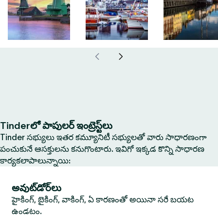
Tinderలో పాపులర్ ఇంట్రెస్ట్‌లు
Tinder సభ్యులు ఇతర కమ్యూనిటీ సభ్యులతో వారు సాధారణంగా
పంచుకునే ఆసక్తులను కనుగొంటారు. ఇవిగో ఇక్కడ కొన్ని సాధారణ
కార్యకలాపాలున్నాయి:
అవుట్‌డోర్‌లు
హైకింగ్, బైకింగ్, వాకింగ్, ఏ కారణంతో అయినా సరే బయట
ఉండటం.