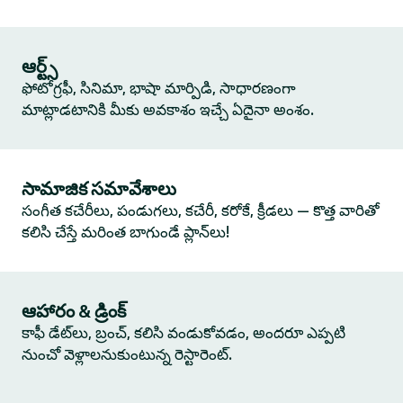
ఆర్ట్స్
ఫోటోగ్రఫీ, సినిమా, భాషా మార్పిడి, సాధారణంగా
మాట్లాడటానికి మీకు అవకాశం ఇచ్చే ఏదైనా అంశం.
సామాజిక సమావేశాలు
సంగీత కచేరీలు, పండుగలు, కచేరీ, కరోకే, క్రీడలు — కొత్త వారితో
కలిసి చేస్తే మరింత బాగుండే ప్లాన్‌లు!
ఆహారం & డ్రింక్
కాఫీ డేట్‌లు, బ్రంచ్, కలిసి వండుకోవడం, అందరూ ఎప్పటి
నుంచో వెళ్లాలనుకుంటున్న రెస్టారెంట్.