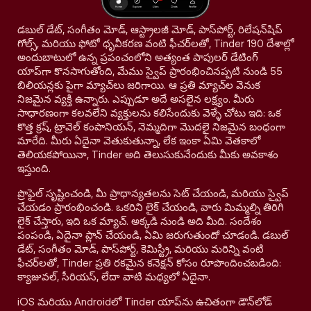
డబుల్ డేట్, సంగీతం మోడ్, ఆస్ట్రాలజీ మోడ్, పాస్‌పోర్ట్, రిలేషన్‌షిప్
గోల్స్, మరియు ఫోటో ధృవీకరణ వంటి ఫీచర్‌లతో, Tinder 190 దేశాల్లో
అందుబాటులో ఉన్న ప్రపంచంలోని అత్యంత పాపులర్ డేటింగ్
యాప్‌గా కొనసాగుతోంది, మేము స్వైప్ ప్రారంభించినప్పటి నుండి 55
బిలియన్లకు పైగా మ్యాచ్‌లు జరిగాయి. ఆ ప్రతి మ్యాచ్‌ల వెనుక
నిజమైన వ్యక్తి ఉన్నారు. ఎప్పుడూ అదే అసలైన లక్ష్యం. మీరు
సాధారణంగా కలవలేని వ్యక్తులను కలిసేందుకు వెళ్ళే చోటు ఇది: ఒక
కొత్త క్రష్, ట్రావెల్ కంపానియన్, నెమ్మదిగా మొదలై నిజమైన బంధంగా
మారేది. మీరు ఏదైనా వెతుకుతున్నా, లేక ఇంకా ఏమి వెతకాలో
తెలియకపోయినా, Tinder అది తెలుసుకునేందుకు మీకు అవకాశం
ఇస్తుంది.
ప్రొఫైల్ సృష్టించండి, మీ ప్రాధాన్యతలను సెట్ చేయండి, మరియు స్వైప్
చేయడం ప్రారంభించండి. ఒకరిని లైక్ చేయండి, వారు మిమ్మల్ని తిరిగి
లైక్ చేస్తారు, ఇది ఒక మ్యాచ్. అక్కడి నుండి అది మీది. సందేశం
పంపండి, ఏదైనా ప్లాన్ చేయండి, ఏమి జరుగుతుందో చూడండి. డబుల్
డేట్, సంగీతం మోడ్, పాస్‌పోర్ట్, కెమిస్ట్రీ, మరియు మరిన్ని వంటి
ఫీచర్‌లతో, Tinder ప్రతి రకమైన కనెక్షన్ కోసం రూపొందించబడింది:
క్యాజువల్, సీరియస్, లేదా వాటి మధ్యలో ఏదైనా.
iOS మరియు Androidలో Tinder యాప్‌ను ఉచితంగా డౌన్‌లోడ్