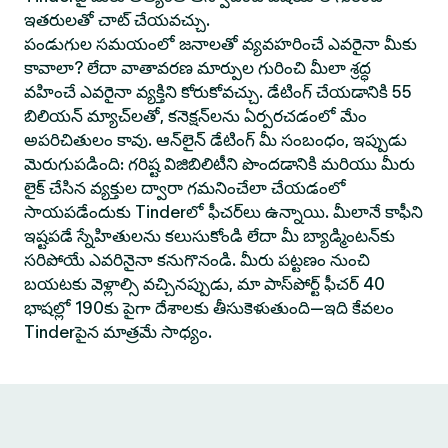
ఇతరులతో చాట్ చేయవచ్చు.
పండుగుల సమయంలో జనాలతో వ్యవహరించే ఎవరైనా మీకు
కావాలా? లేదా వాతావరణ మార్పుల గురించి మీలా శ్రద్ధ
వహించే ఎవరైనా వ్యక్తిని కోరుకోవచ్చు. డేటింగ్ చేయడానికి 55
బిలియన్ మ్యాచ్‌లతో, కనెక్షన్‌లను ఏర్పరచడంలో మేం
అపరిచితులం కావు. ఆన్‌లైన్ డేటింగ్ మీ సంబంధం, ఇప్పుడు
మెరుగుపడింది: గరిష్ట విజిబిలిటీని పొందడానికి మరియు మీరు
లైక్ చేసిన వ్యక్తుల ద్వారా గమనించేలా చేయడంలో
సాయపడేందుకు Tinderలో ఫీచర్‌లు ఉన్నాయి. మీలానే కాఫీని
ఇష్టపడే స్నేహితులను కలుసుకోండి లేదా మీ బ్యాడ్మింటన్‌కు
సరిపోయే ఎవరినైనా కనుగొనండి. మీరు పట్టణం నుంచి
బయటకు వెళ్లాల్సి వచ్చినప్పుడు, మా పాస్‌పోర్ట్ ఫీచర్ 40
భాషల్లో 190కు పైగా దేశాలకు తీసుకెళుతుంది—ఇది కేవలం
Tinderపైన మాత్రమే సాధ్యం.