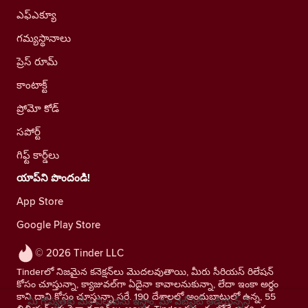
ఎఫ్ఎక్యూ
గమ్యస్థానాలు
ప్రెస్ రూమ్
కాంటాక్ట్
ప్రోమో కోడ్
సపోర్ట్
గిఫ్ట్ కార్డ్‌లు
యాప్‌ని పొందండి!
App Store
Google Play Store
© 2026 Tinder LLC
Tinderలో నిజమైన కనెక్షన్‌లు మొదలవుతాయి, మీరు సీరియస్ రిలేషన్
కోసం చూస్తున్నా, క్యాజువల్‌గా ఏదైనా కావాలనుకున్నా, లేదా ఇంకా అర్థం
కాని దాని కోసం చూస్తున్నా సరే. 190 దేశాలలో అందుబాటులో ఉన్న, 55
మీ గోప్యతకు మేం విలువను ఇస్తాం. మా వెబ్‌సైట్ ఆడియెన్స్‌ని