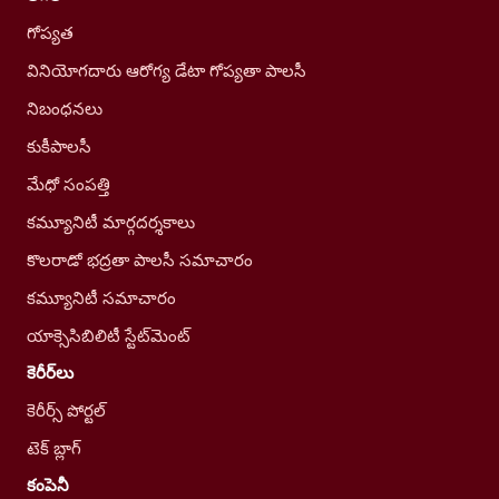
గోప్యత
వినియోగదారు ఆరోగ్య డేటా గోప్యతా పాలసీ
నిబంధనలు
కుకీపాలసీ
మేధో సంపత్తి
కమ్యూనిటీ మార్గదర్శకాలు
కొలరాడో భద్రతా పాలసీ సమాచారం
కమ్యూనిటీ సమాచారం
యాక్సెసిబిలిటీ స్టేట్‌మెంట్
కెరీర్‌లు
కెరీర్స్ పోర్టల్
టెక్ బ్లాగ్
కంపెనీ