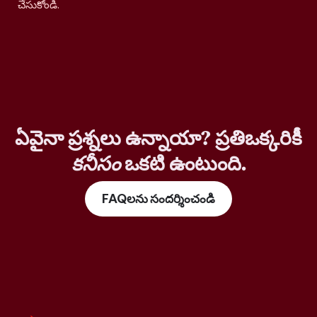
చేసుకోండి.
ఏవైనా ప్రశ్నలు ఉన్నాయా? ప్రతిఒక్కరికీ
కనీసం
ఒకటి ఉంటుంది.
FAQలను సందర్శించండి