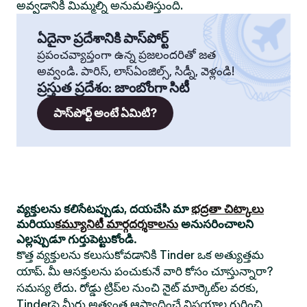
అవ్వడానికి మిమ్మల్ని అనుమతిస్తుంది.
ఏదైనా ప్రదేశానికి పాస్‌పోర్ట్
ప్రపంచవ్యాప్తంగా ఉన్న ప్రజలందరితో జత
అవ్వండి. పారిస్, లాస్‌ఏంజిల్స్, సిడ్నీ, వెళ్లండి!
ప్రస్తుత ప్రదేశం
:
జాంబోంగా సిటీ
పాస్‌పోర్ట్ అంటే ఏమిటి?
వ్యక్తులను కలిసేటప్పుడు, దయచేసి మా
భద్రతా చిట్కాలు
మరియు
కమ్యూనిటీ మార్గదర్శకాలను
అనుసరించాలని
ఎల్లప్పుడూ గుర్తుపెట్టుకోండి.
కొత్త వ్యక్తులను కలుసుకోవడానికి Tinder ఒక అత్యుత్తమ
యాప్. మీ ఆసక్తులను పంచుకునే వారి కోసం చూస్తున్నారా?
సమస్య లేదు. రోడ్డు ట్రిప్‌ల నుంచి నైట్ మార్కెట్‌ల వరకు,
Tinderపై మీరు అత్యంత ఆస్వాదించే విషయాల గురించి