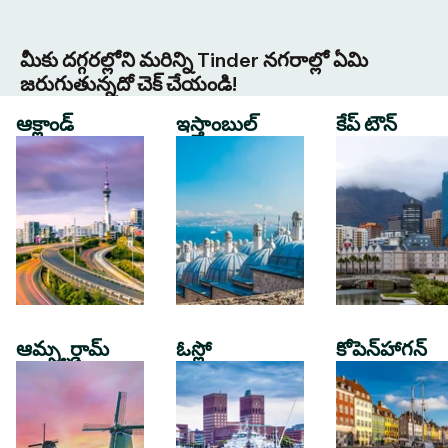
మీకు దగ్గరల్లోని మరిన్ని Tinder నగరాల్లో ఏమి
జరుగుతున్నదో చెక్ చేయండి!
ఆక్లాండ్
ఇస్తాంబుల్
కేప్ టౌన్
ఆమ్స్టర్డామ్
ఓస్లో
కోపెన్‌హాగన్