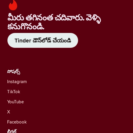
మీరు తగినంత చదివారు. వెళ్ళి
కనుగొనండి.
Tinder డౌన్‌లోడ్ చేయండి
సోషల్స్
Instagram
TikTok
YouTube
X
Facebook
లీగల్