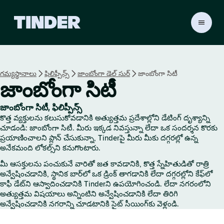
T
i
n
d
e
గమ్యస్థానాలు
ఫిలిప్పీన్స్
జాంబోంగా డెల్ సుర్
జాంబోంగా సిటీ
r
జాంబోంగా సిటీ
హో
మ్
జాంబోంగా సిటీ, ఫిలిప్పీన్స్
కొత్త వ్యక్తులను కలుసుకోవడానికి అత్యుత్తమ ప్రదేశాల్లోని డేటింగ్ దృశ్యాన్ని
చూడండి: జాంబోంగా సిటీ. మీరు ఇక్కడ నివస్తున్నా లేదా ఒక సందర్శన కొరకు
ప్రయాణించాలని ప్లాన్ చేసుకున్నా, Tinderపై మీరు మీకు దగ్గరల్లో ఉన్న
అనేకమంది లోకల్స్‌ని కనుగొంటారు.
మీ ఆసక్తులను పంచుకునే వారితో జత కావడానికి, కొత్త స్నేహితుడితో రాత్రి
అన్వేషించడానికి, స్థానిక బార్‌లో ఒక డ్రింక్ తాగడానికి లేదా దగ్గరల్లోని కేఫ్‌లో
కాఫీ డేట్‌ని ఆస్వాదించడానికి Tinderని ఉపయోగించండి. లేదా నగరంలోని
అత్యుత్తమ విషయాలు అన్నింటిని అన్వేషించడానికి లేదా తిరిగి
అన్వేషించడానికి నగరాన్ని చూడటానికి సైట్ సీయింగ్‌కు వెళ్లండి.