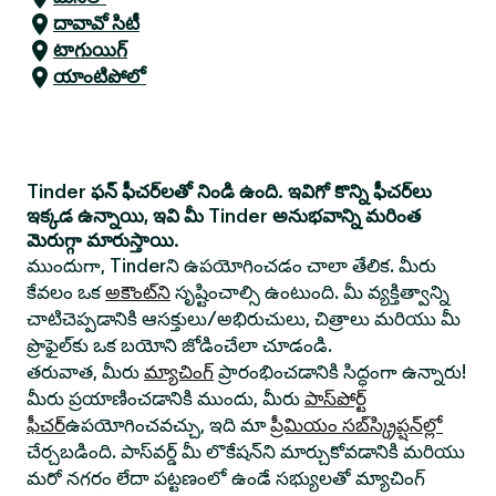
దావావో సిటీ
టాగుయిగ్
యాంటిపోలో
Tinder ఫన్ ఫీచర్‌లతో నిండి ఉంది. ఇవిగో కొన్ని ఫీచర్‌లు
ఇక్కడ ఉన్నాయి, ఇవి మీ Tinder అనుభవాన్ని మరింత
మెరుగ్గా మారుస్తాయి.
ముందుగా, Tinderని ఉపయోగించడం చాలా తేలిక. మీరు
కేవలం ఒక
అకౌంట్‌ని
సృష్టించాల్సి ఉంటుంది. మీ వ్యక్తిత్వాన్ని
చాటిచెప్పడానికి ఆసక్తులు/అభిరుచులు, చిత్రాలు మరియు మీ
ప్రొఫైల్‌కు ఒక బయోని జోడించేలా చూడండి.
తరువాత, మీరు
మ్యాచింగ్
ప్రారంభించడానికి సిద్ధంగా ఉన్నారు!
మీరు ప్రయాణించడానికి ముందు, మీరు
పాస్‌పోర్ట్
ఫీచర్
ఉపయోగించవచ్చు, ఇది మా
ప్రీమియం సబ్‌స్క్రిప్షన్‌ల్లో
చేర్చబడింది. పాస్‌వర్డ్ మీ లొకేషన్‌ని మార్చుకోవడానికి మరియు
మరో నగరం లేదా పట్టణంలో ఉండే సభ్యులతో మ్యాచింగ్