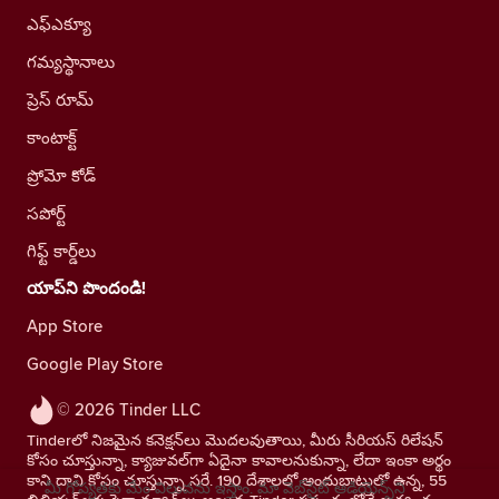
ఎఫ్ఎక్యూ
గమ్యస్థానాలు
ప్రెస్ రూమ్
కాంటాక్ట్
ప్రోమో కోడ్
సపోర్ట్
గిఫ్ట్ కార్డ్‌లు
యాప్‌ని పొందండి!
App Store
Google Play Store
© 2026 Tinder LLC
Tinderలో నిజమైన కనెక్షన్‌లు మొదలవుతాయి, మీరు సీరియస్ రిలేషన్
కోసం చూస్తున్నా, క్యాజువల్‌గా ఏదైనా కావాలనుకున్నా, లేదా ఇంకా అర్థం
కాని దాని కోసం చూస్తున్నా సరే. 190 దేశాలలో అందుబాటులో ఉన్న, 55
మీ గోప్యతకు మేం విలువను ఇస్తాం. మా వెబ్‌సైట్ ఆడియెన్స్‌ని