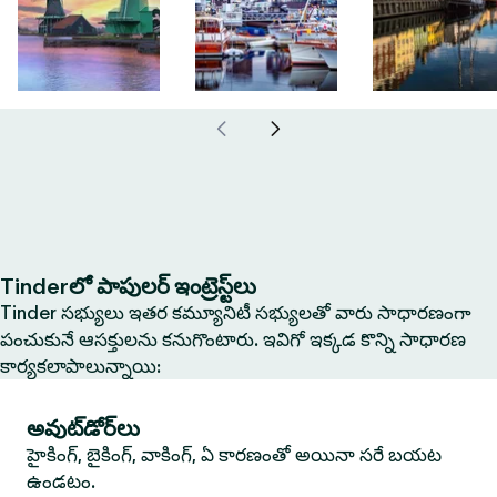
Tinderలో పాపులర్ ఇంట్రెస్ట్‌లు
Tinder సభ్యులు ఇతర కమ్యూనిటీ సభ్యులతో వారు సాధారణంగా
పంచుకునే ఆసక్తులను కనుగొంటారు. ఇవిగో ఇక్కడ కొన్ని సాధారణ
కార్యకలాపాలున్నాయి:
అవుట్‌డోర్‌లు
హైకింగ్, బైకింగ్, వాకింగ్, ఏ కారణంతో అయినా సరే బయట
ఉండటం.