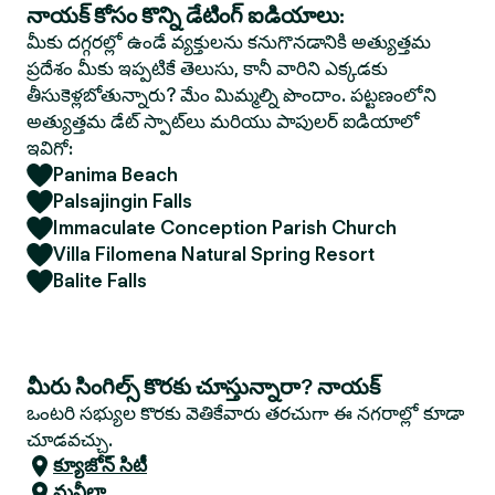
నాయక్ కోసం కొన్ని డేటింగ్ ఐడియాలు:
మీకు దగ్గరల్లో ఉండే వ్యక్తులను కనుగొనడానికి అత్యుత్తమ
ప్రదేశం మీకు ఇప్పటికే తెలుసు, కానీ వారిని ఎక్కడకు
తీసుకెళ్లబోతున్నారు? మేం మిమ్మల్ని పొందాం. పట్టణంలోని
అత్యుత్తమ డేట్ స్పాట్‌లు మరియు పాపులర్ ఐడియాలో
ఇవిగో:
Panima Beach
Palsajingin Falls
Immaculate Conception Parish Church
Villa Filomena Natural Spring Resort
Balite Falls
మీరు సింగిల్స్ కొరకు చూస్తున్నారా? నాయక్
ఒంటరి సభ్యుల కొరకు వెతికేవారు తరచుగా ఈ నగరాల్లో కూడా
చూడవచ్చు.
క్యూజోన్ సిటీ
మనీలా