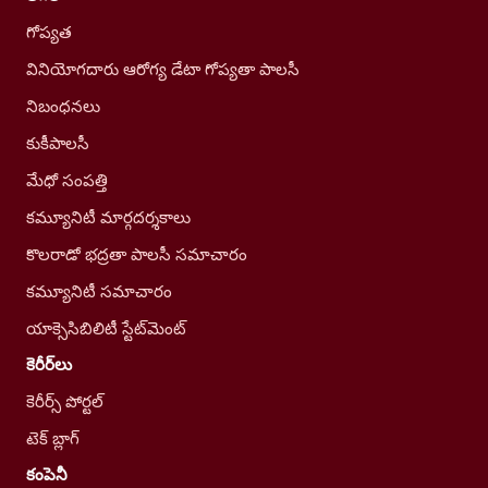
గోప్యత
వినియోగదారు ఆరోగ్య డేటా గోప్యతా పాలసీ
నిబంధనలు
కుకీపాలసీ
మేధో సంపత్తి
కమ్యూనిటీ మార్గదర్శకాలు
కొలరాడో భద్రతా పాలసీ సమాచారం
కమ్యూనిటీ సమాచారం
యాక్సెసిబిలిటీ స్టేట్‌మెంట్
కెరీర్‌లు
కెరీర్స్ పోర్టల్
టెక్ బ్లాగ్
కంపెనీ