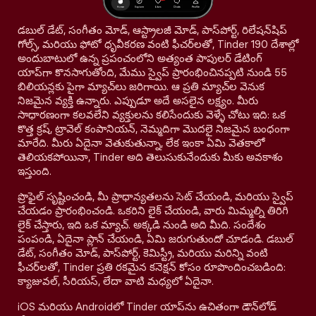
డబుల్ డేట్, సంగీతం మోడ్, ఆస్ట్రాలజీ మోడ్, పాస్‌పోర్ట్, రిలేషన్‌షిప్
గోల్స్, మరియు ఫోటో ధృవీకరణ వంటి ఫీచర్‌లతో, Tinder 190 దేశాల్లో
అందుబాటులో ఉన్న ప్రపంచంలోని అత్యంత పాపులర్ డేటింగ్
యాప్‌గా కొనసాగుతోంది, మేము స్వైప్ ప్రారంభించినప్పటి నుండి 55
బిలియన్లకు పైగా మ్యాచ్‌లు జరిగాయి. ఆ ప్రతి మ్యాచ్‌ల వెనుక
నిజమైన వ్యక్తి ఉన్నారు. ఎప్పుడూ అదే అసలైన లక్ష్యం. మీరు
సాధారణంగా కలవలేని వ్యక్తులను కలిసేందుకు వెళ్ళే చోటు ఇది: ఒక
కొత్త క్రష్, ట్రావెల్ కంపానియన్, నెమ్మదిగా మొదలై నిజమైన బంధంగా
మారేది. మీరు ఏదైనా వెతుకుతున్నా, లేక ఇంకా ఏమి వెతకాలో
తెలియకపోయినా, Tinder అది తెలుసుకునేందుకు మీకు అవకాశం
ఇస్తుంది.
ప్రొఫైల్ సృష్టించండి, మీ ప్రాధాన్యతలను సెట్ చేయండి, మరియు స్వైప్
చేయడం ప్రారంభించండి. ఒకరిని లైక్ చేయండి, వారు మిమ్మల్ని తిరిగి
లైక్ చేస్తారు, ఇది ఒక మ్యాచ్. అక్కడి నుండి అది మీది. సందేశం
పంపండి, ఏదైనా ప్లాన్ చేయండి, ఏమి జరుగుతుందో చూడండి. డబుల్
డేట్, సంగీతం మోడ్, పాస్‌పోర్ట్, కెమిస్ట్రీ, మరియు మరిన్ని వంటి
ఫీచర్‌లతో, Tinder ప్రతి రకమైన కనెక్షన్ కోసం రూపొందించబడింది:
క్యాజువల్, సీరియస్, లేదా వాటి మధ్యలో ఏదైనా.
iOS మరియు Androidలో Tinder యాప్‌ను ఉచితంగా డౌన్‌లోడ్