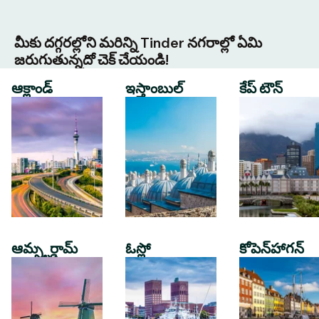
మీకు దగ్గరల్లోని మరిన్ని Tinder నగరాల్లో ఏమి
జరుగుతున్నదో చెక్ చేయండి!
ఆక్లాండ్
ఇస్తాంబుల్
కేప్ టౌన్
ఆమ్స్టర్డామ్
ఓస్లో
కోపెన్‌హాగన్