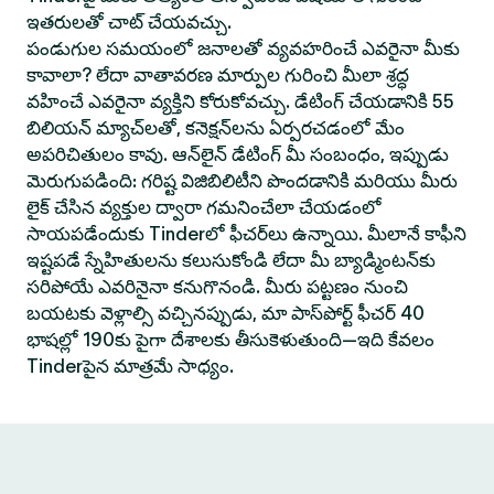
ఇతరులతో చాట్ చేయవచ్చు.
పండుగుల సమయంలో జనాలతో వ్యవహరించే ఎవరైనా మీకు
కావాలా? లేదా వాతావరణ మార్పుల గురించి మీలా శ్రద్ధ
వహించే ఎవరైనా వ్యక్తిని కోరుకోవచ్చు. డేటింగ్ చేయడానికి 55
బిలియన్ మ్యాచ్‌లతో, కనెక్షన్‌లను ఏర్పరచడంలో మేం
అపరిచితులం కావు. ఆన్‌లైన్ డేటింగ్ మీ సంబంధం, ఇప్పుడు
మెరుగుపడింది: గరిష్ట విజిబిలిటీని పొందడానికి మరియు మీరు
లైక్ చేసిన వ్యక్తుల ద్వారా గమనించేలా చేయడంలో
సాయపడేందుకు Tinderలో ఫీచర్‌లు ఉన్నాయి. మీలానే కాఫీని
ఇష్టపడే స్నేహితులను కలుసుకోండి లేదా మీ బ్యాడ్మింటన్‌కు
సరిపోయే ఎవరినైనా కనుగొనండి. మీరు పట్టణం నుంచి
బయటకు వెళ్లాల్సి వచ్చినప్పుడు, మా పాస్‌పోర్ట్ ఫీచర్ 40
భాషల్లో 190కు పైగా దేశాలకు తీసుకెళుతుంది—ఇది కేవలం
Tinderపైన మాత్రమే సాధ్యం.