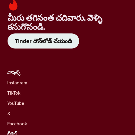
మీరు తగినంత చదివారు. వెళ్ళి
కనుగొనండి.
Tinder డౌన్‌లోడ్ చేయండి
సోషల్స్
Instagram
TikTok
YouTube
X
Facebook
లీగల్