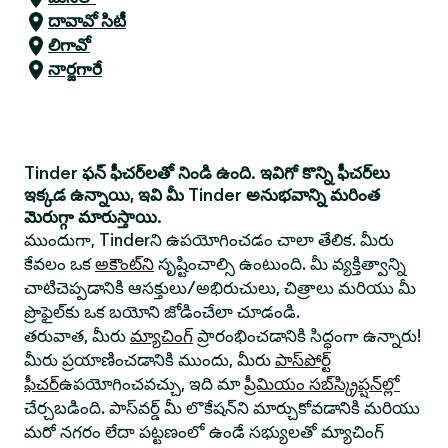
దావావో సిటీ
లిగావో
నార్జగారే
Tinder ఫన్ ఫీచర్‌లతో నిండి ఉంది. ఇవిగో కొన్ని ఫీచర్‌లు
ఇక్కడ ఉన్నాయి, ఇవి మీ Tinder అనుభవాన్ని మరింత
మెరుగ్గా మారుస్తాయి.
ముందుగా, Tinderని ఉపయోగించడం చాలా తేలిక. మీరు
కేవలం ఒక
అకౌంట్‌ని
సృష్టించాల్సి ఉంటుంది. మీ వ్యక్తిత్వాన్ని
చాటిచెప్పడానికి ఆసక్తులు/అభిరుచులు, చిత్రాలు మరియు మీ
ప్రొఫైల్‌కు ఒక బయోని జోడించేలా చూడండి.
తరువాత, మీరు
మ్యాచింగ్
ప్రారంభించడానికి సిద్ధంగా ఉన్నారు!
మీరు ప్రయాణించడానికి ముందు, మీరు
పాస్‌పోర్ట్
ఫీచర్
ఉపయోగించవచ్చు, ఇది మా
ప్రీమియం సబ్‌స్క్రిప్షన్‌ల్లో
చేర్చబడింది. పాస్‌వర్డ్ మీ లొకేషన్‌ని మార్చుకోవడానికి మరియు
మరో నగరం లేదా పట్టణంలో ఉండే సభ్యులతో మ్యాచింగ్