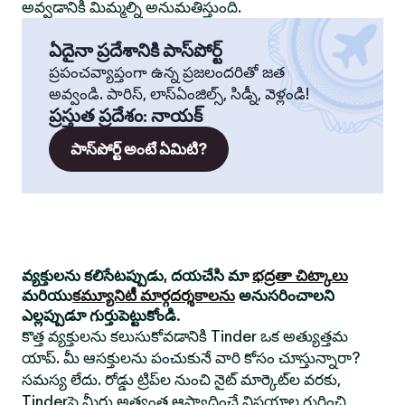
అవ్వడానికి మిమ్మల్ని అనుమతిస్తుంది.
ఏదైనా ప్రదేశానికి పాస్‌పోర్ట్
ప్రపంచవ్యాప్తంగా ఉన్న ప్రజలందరితో జత
అవ్వండి. పారిస్, లాస్‌ఏంజిల్స్, సిడ్నీ, వెళ్లండి!
ప్రస్తుత ప్రదేశం
:
నాయక్
పాస్‌పోర్ట్ అంటే ఏమిటి?
వ్యక్తులను కలిసేటప్పుడు, దయచేసి మా
భద్రతా చిట్కాలు
మరియు
కమ్యూనిటీ మార్గదర్శకాలను
అనుసరించాలని
ఎల్లప్పుడూ గుర్తుపెట్టుకోండి.
కొత్త వ్యక్తులను కలుసుకోవడానికి Tinder ఒక అత్యుత్తమ
యాప్. మీ ఆసక్తులను పంచుకునే వారి కోసం చూస్తున్నారా?
సమస్య లేదు. రోడ్డు ట్రిప్‌ల నుంచి నైట్ మార్కెట్‌ల వరకు,
Tinderపై మీరు అత్యంత ఆస్వాదించే విషయాల గురించి