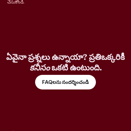
చేసుకోండి.
ఏవైనా ప్రశ్నలు ఉన్నాయా? ప్రతిఒక్కరికీ
కనీసం
ఒకటి ఉంటుంది.
FAQలను సందర్శించండి