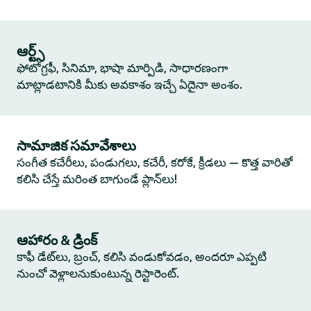
ఆర్ట్స్
ఫోటోగ్రఫీ, సినిమా, భాషా మార్పిడి, సాధారణంగా
మాట్లాడటానికి మీకు అవకాశం ఇచ్చే ఏదైనా అంశం.
సామాజిక సమావేశాలు
సంగీత కచేరీలు, పండుగలు, కచేరీ, కరోకే, క్రీడలు — కొత్త వారితో
కలిసి చేస్తే మరింత బాగుండే ప్లాన్‌లు!
ఆహారం & డ్రింక్
కాఫీ డేట్‌లు, బ్రంచ్, కలిసి వండుకోవడం, అందరూ ఎప్పటి
నుంచో వెళ్లాలనుకుంటున్న రెస్టారెంట్.