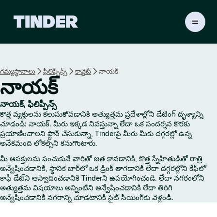
T
i
n
d
e
గమ్యస్థానాలు
ఫిలిప్పీన్స్
కావైట్
నాయక్
r
నాయక్
హో
మ్
నాయక్, ఫిలిప్పీన్స్
కొత్త వ్యక్తులను కలుసుకోవడానికి అత్యుత్తమ ప్రదేశాల్లోని డేటింగ్ దృశ్యాన్ని
చూడండి: నాయక్. మీరు ఇక్కడ నివస్తున్నా లేదా ఒక సందర్శన కొరకు
ప్రయాణించాలని ప్లాన్ చేసుకున్నా, Tinderపై మీరు మీకు దగ్గరల్లో ఉన్న
అనేకమంది లోకల్స్‌ని కనుగొంటారు.
మీ ఆసక్తులను పంచుకునే వారితో జత కావడానికి, కొత్త స్నేహితుడితో రాత్రి
అన్వేషించడానికి, స్థానిక బార్‌లో ఒక డ్రింక్ తాగడానికి లేదా దగ్గరల్లోని కేఫ్‌లో
కాఫీ డేట్‌ని ఆస్వాదించడానికి Tinderని ఉపయోగించండి. లేదా నగరంలోని
అత్యుత్తమ విషయాలు అన్నింటిని అన్వేషించడానికి లేదా తిరిగి
అన్వేషించడానికి నగరాన్ని చూడటానికి సైట్ సీయింగ్‌కు వెళ్లండి.