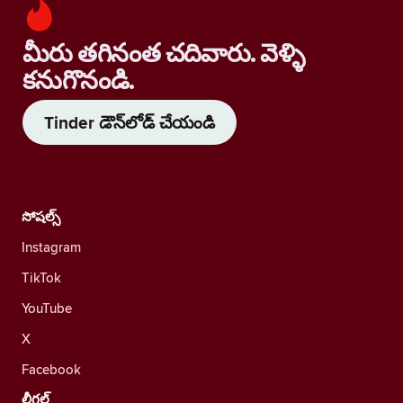
మీరు తగినంత చదివారు. వెళ్ళి
కనుగొనండి.
Tinder డౌన్‌లోడ్ చేయండి
సోషల్స్
Instagram
TikTok
YouTube
X
Facebook
లీగల్