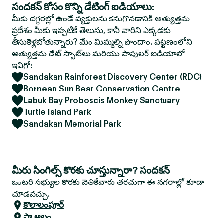
సందకన్ కోసం కొన్ని డేటింగ్ ఐడియాలు:
మీకు దగ్గరల్లో ఉండే వ్యక్తులను కనుగొనడానికి అత్యుత్తమ
ప్రదేశం మీకు ఇప్పటికే తెలుసు, కానీ వారిని ఎక్కడకు
తీసుకెళ్లబోతున్నారు? మేం మిమ్మల్ని పొందాం. పట్టణంలోని
అత్యుత్తమ డేట్ స్పాట్‌లు మరియు పాపులర్ ఐడియాలో
ఇవిగో:
Sandakan Rainforest Discovery Center (RDC)
Bornean Sun Bear Conservation Centre
Labuk Bay Proboscis Monkey Sanctuary
Turtle Island Park
Sandakan Memorial Park
మీరు సింగిల్స్ కొరకు చూస్తున్నారా? సందకన్
ఒంటరి సభ్యుల కొరకు వెతికేవారు తరచుగా ఈ నగరాల్లో కూడా
చూడవచ్చు.
కౌలాలంపూర్
షా ఆలం