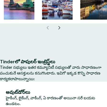
Tinderలో పాపులర్ ఇంట్రెస్ట్‌లు
Tinder సభ్యులు ఇతర కమ్యూనిటీ సభ్యులతో వారు సాధారణంగా
పంచుకునే ఆసక్తులను కనుగొంటారు. ఇవిగో ఇక్కడ కొన్ని సాధారణ
కార్యకలాపాలున్నాయి:
అవుట్‌డోర్‌లు
హైకింగ్, బైకింగ్, వాకింగ్, ఏ కారణంతో అయినా సరే బయట
ఉండటం.