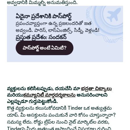
అవ్వడానికి మిమ్మల్ని అనుమతిస్తుంది.
ఏదైనా ప్రదేశానికి పాస్‌పోర్ట్
ప్రపంచవ్యాప్తంగా ఉన్న ప్రజలందరితో జత
అవ్వండి. పారిస్, లాస్‌ఏంజిల్స్, సిడ్నీ, వెళ్లండి!
ప్రస్తుత ప్రదేశం
:
సందకన్
పాస్‌పోర్ట్ అంటే ఏమిటి?
వ్యక్తులను కలిసేటప్పుడు, దయచేసి మా
భద్రతా చిట్కాలు
మరియు
కమ్యూనిటీ మార్గదర్శకాలను
అనుసరించాలని
ఎల్లప్పుడూ గుర్తుపెట్టుకోండి.
కొత్త వ్యక్తులను కలుసుకోవడానికి Tinder ఒక అత్యుత్తమ
యాప్. మీ ఆసక్తులను పంచుకునే వారి కోసం చూస్తున్నారా?
సమస్య లేదు. రోడ్డు ట్రిప్‌ల నుంచి నైట్ మార్కెట్‌ల వరకు,
Tinderపై మీరు అత్యంత ఆస్వాదించే విషయాల గురించి