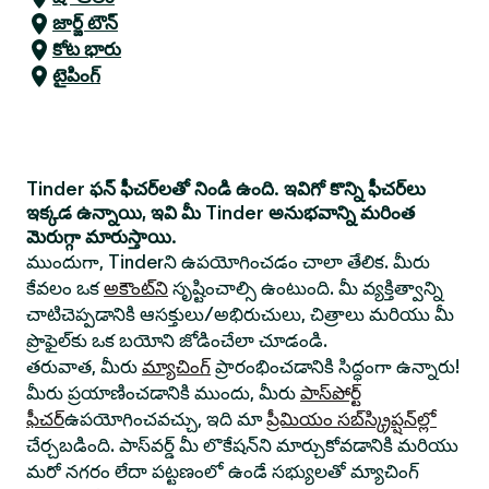
జార్జ్ టౌన్
కోట భారు
టైపింగ్
Tinder ఫన్ ఫీచర్‌లతో నిండి ఉంది. ఇవిగో కొన్ని ఫీచర్‌లు
ఇక్కడ ఉన్నాయి, ఇవి మీ Tinder అనుభవాన్ని మరింత
మెరుగ్గా మారుస్తాయి.
ముందుగా, Tinderని ఉపయోగించడం చాలా తేలిక. మీరు
కేవలం ఒక
అకౌంట్‌ని
సృష్టించాల్సి ఉంటుంది. మీ వ్యక్తిత్వాన్ని
చాటిచెప్పడానికి ఆసక్తులు/అభిరుచులు, చిత్రాలు మరియు మీ
ప్రొఫైల్‌కు ఒక బయోని జోడించేలా చూడండి.
తరువాత, మీరు
మ్యాచింగ్
ప్రారంభించడానికి సిద్ధంగా ఉన్నారు!
మీరు ప్రయాణించడానికి ముందు, మీరు
పాస్‌పోర్ట్
ఫీచర్
ఉపయోగించవచ్చు, ఇది మా
ప్రీమియం సబ్‌స్క్రిప్షన్‌ల్లో
చేర్చబడింది. పాస్‌వర్డ్ మీ లొకేషన్‌ని మార్చుకోవడానికి మరియు
మరో నగరం లేదా పట్టణంలో ఉండే సభ్యులతో మ్యాచింగ్