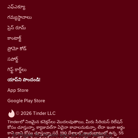
ఎఫ్ఎక్యూ
గమ్యస్థానాలు
ప్రెస్ రూమ్
కాంటాక్ట్
ప్రోమో కోడ్
సపోర్ట్
గిఫ్ట్ కార్డ్‌లు
యాప్‌ని పొందండి!
App Store
Google Play Store
© 2026 Tinder LLC
Tinderలో నిజమైన కనెక్షన్‌లు మొదలవుతాయి, మీరు సీరియస్ రిలేషన్
కోసం చూస్తున్నా, క్యాజువల్‌గా ఏదైనా కావాలనుకున్నా, లేదా ఇంకా అర్థం
కాని దాని కోసం చూస్తున్నా సరే. 190 దేశాలలో అందుబాటులో ఉన్న, 55
మీ గోప్యతకు మేం విలువను ఇస్తాం. మా వెబ్‌సైట్ ఆడియెన్స్‌ని