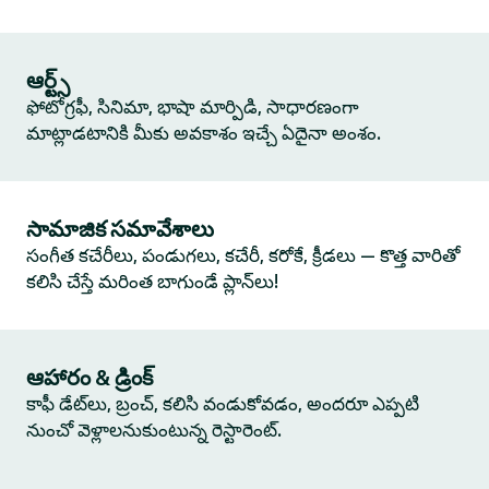
ఆర్ట్స్
ఫోటోగ్రఫీ, సినిమా, భాషా మార్పిడి, సాధారణంగా
మాట్లాడటానికి మీకు అవకాశం ఇచ్చే ఏదైనా అంశం.
సామాజిక సమావేశాలు
సంగీత కచేరీలు, పండుగలు, కచేరీ, కరోకే, క్రీడలు — కొత్త వారితో
కలిసి చేస్తే మరింత బాగుండే ప్లాన్‌లు!
ఆహారం & డ్రింక్
కాఫీ డేట్‌లు, బ్రంచ్, కలిసి వండుకోవడం, అందరూ ఎప్పటి
నుంచో వెళ్లాలనుకుంటున్న రెస్టారెంట్.