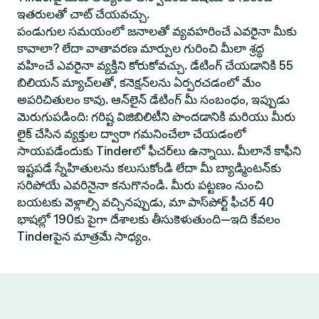
ఇతరులతో చాట్ చేయవచ్చు.
పండుగుల సమయంలో జనాలతో వ్యవహరించే ఎవరైనా మీకు
కావాలా? లేదా వాతావరణ మార్పుల గురించి మీలా శ్రద్ధ
వహించే ఎవరైనా వ్యక్తిని కోరుకోవచ్చు. డేటింగ్ చేయడానికి 55
బిలియన్ మ్యాచ్‌లతో, కనెక్షన్‌లను ఏర్పరచడంలో మేం
అపరిచితులం కావు. ఆన్‌లైన్ డేటింగ్ మీ సంబంధం, ఇప్పుడు
మెరుగుపడింది: గరిష్ట విజిబిలిటీని పొందడానికి మరియు మీరు
లైక్ చేసిన వ్యక్తుల ద్వారా గమనించేలా చేయడంలో
సాయపడేందుకు Tinderలో ఫీచర్‌లు ఉన్నాయి. మీలానే కాఫీని
ఇష్టపడే స్నేహితులను కలుసుకోండి లేదా మీ బ్యాడ్మింటన్‌కు
సరిపోయే ఎవరినైనా కనుగొనండి. మీరు పట్టణం నుంచి
బయటకు వెళ్లాల్సి వచ్చినప్పుడు, మా పాస్‌పోర్ట్ ఫీచర్ 40
భాషల్లో 190కు పైగా దేశాలకు తీసుకెళుతుంది—ఇది కేవలం
Tinderపైన మాత్రమే సాధ్యం.