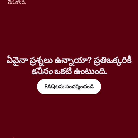
చేసుకోండి.
ఏవైనా ప్రశ్నలు ఉన్నాయా? ప్రతిఒక్కరికీ
కనీసం
ఒకటి ఉంటుంది.
FAQలను సందర్శించండి