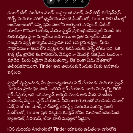
డబుల్ డేట్, సంగీతం మోడ్, ఆస్ట్రాలజీ మోడ్, పాస్‌పోర్ట్, రిలేషన్‌షిప్
గోల్స్, మరియు ఫోటో ధృవీకరణ వంటి ఫీచర్‌లతో, Tinder 190 దేశాల్లో
అందుబాటులో ఉన్న ప్రపంచంలోని అత్యంత పాపులర్ డేటింగ్
యాప్‌గా కొనసాగుతోంది, మేము స్వైప్ ప్రారంభించినప్పటి నుండి 55
బిలియన్లకు పైగా మ్యాచ్‌లు జరిగాయి. ఆ ప్రతి మ్యాచ్‌ల వెనుక
నిజమైన వ్యక్తి ఉన్నారు. ఎప్పుడూ అదే అసలైన లక్ష్యం. మీరు
సాధారణంగా కలవలేని వ్యక్తులను కలిసేందుకు వెళ్ళే చోటు ఇది: ఒక
కొత్త క్రష్, ట్రావెల్ కంపానియన్, నెమ్మదిగా మొదలై నిజమైన బంధంగా
మారేది. మీరు ఏదైనా వెతుకుతున్నా, లేక ఇంకా ఏమి వెతకాలో
తెలియకపోయినా, Tinder అది తెలుసుకునేందుకు మీకు అవకాశం
ఇస్తుంది.
ప్రొఫైల్ సృష్టించండి, మీ ప్రాధాన్యతలను సెట్ చేయండి, మరియు స్వైప్
చేయడం ప్రారంభించండి. ఒకరిని లైక్ చేయండి, వారు మిమ్మల్ని తిరిగి
లైక్ చేస్తారు, ఇది ఒక మ్యాచ్. అక్కడి నుండి అది మీది. సందేశం
పంపండి, ఏదైనా ప్లాన్ చేయండి, ఏమి జరుగుతుందో చూడండి. డబుల్
డేట్, సంగీతం మోడ్, పాస్‌పోర్ట్, కెమిస్ట్రీ, మరియు మరిన్ని వంటి
ఫీచర్‌లతో, Tinder ప్రతి రకమైన కనెక్షన్ కోసం రూపొందించబడింది:
క్యాజువల్, సీరియస్, లేదా వాటి మధ్యలో ఏదైనా.
iOS మరియు Androidలో Tinder యాప్‌ను ఉచితంగా డౌన్‌లోడ్