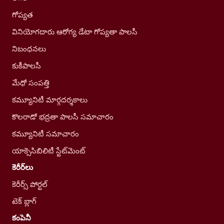
గోప్యత
వినియోగదారు ఆరోగ్య డేటా గోప్యతా పాలసీ
నిబంధనలు
కుకీపాలసీ
మేధో సంపత్తి
కమ్యూనిటీ మార్గదర్శకాలు
కొలరాడో భద్రతా పాలసీ సమాచారం
కమ్యూనిటీ సమాచారం
యాక్సెసిబిలిటీ స్టేట్‌మెంట్
కెరీర్‌లు
కెరీర్స్ పోర్టల్
టెక్ బ్లాగ్
కంపెనీ