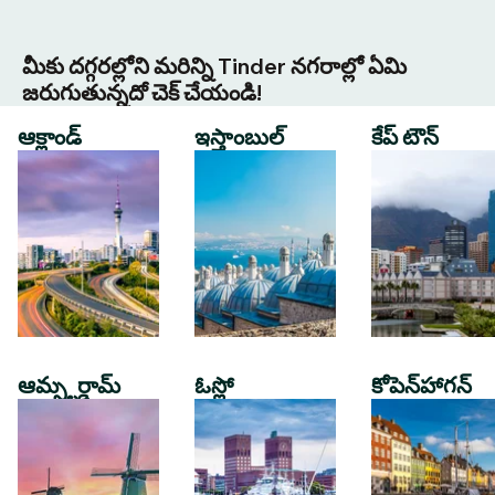
మీకు దగ్గరల్లోని మరిన్ని Tinder నగరాల్లో ఏమి
జరుగుతున్నదో చెక్ చేయండి!
ఆక్లాండ్
ఇస్తాంబుల్
కేప్ టౌన్
ఆమ్స్టర్డామ్
ఓస్లో
కోపెన్‌హాగన్