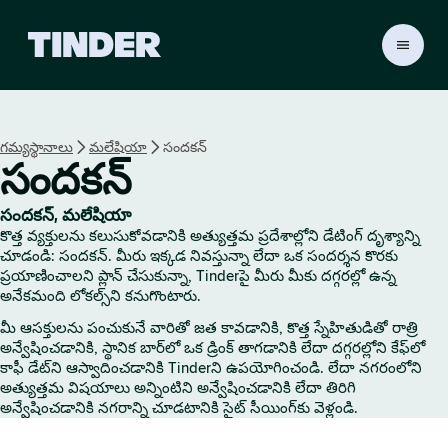
T
i
n
d
e
గమ్యస్థానాలు
మలేషియా
సందకన్
r
సందకన్
హో
మ్
సందకన్, మలేషియా
కొత్త వ్యక్తులను కలుసుకోవడానికి అత్యుత్తమ ప్రదేశాల్లోని డేటింగ్ దృశ్యాన్ని
చూడండి: సందకన్. మీరు ఇక్కడ నివస్తున్నా లేదా ఒక సందర్శన కొరకు
ప్రయాణించాలని ప్లాన్ చేసుకున్నా, Tinderపై మీరు మీకు దగ్గరల్లో ఉన్న
అనేకమంది లోకల్స్‌ని కనుగొంటారు.
మీ ఆసక్తులను పంచుకునే వారితో జత కావడానికి, కొత్త స్నేహితుడితో రాత్రి
అన్వేషించడానికి, స్థానిక బార్‌లో ఒక డ్రింక్ తాగడానికి లేదా దగ్గరల్లోని కేఫ్‌లో
కాఫీ డేట్‌ని ఆస్వాదించడానికి Tinderని ఉపయోగించండి. లేదా నగరంలోని
అత్యుత్తమ విషయాలు అన్నింటిని అన్వేషించడానికి లేదా తిరిగి
అన్వేషించడానికి నగరాన్ని చూడటానికి సైట్ సీయింగ్‌కు వెళ్లండి.