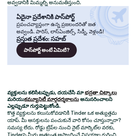
అవ్వడానికి మిమ్మల్ని అనుమతిస్తుంది.
ఏదైనా ప్రదేశానికి పాస్‌పోర్ట్
ప్రపంచవ్యాప్తంగా ఉన్న ప్రజలందరితో జత
అవ్వండి. పారిస్, లాస్‌ఏంజిల్స్, సిడ్నీ, వెళ్లండి!
ప్రస్తుత ప్రదేశం
:
సహబ్
పాస్‌పోర్ట్ అంటే ఏమిటి?
వ్యక్తులను కలిసేటప్పుడు, దయచేసి మా
భద్రతా చిట్కాలు
మరియు
కమ్యూనిటీ మార్గదర్శకాలను
అనుసరించాలని
ఎల్లప్పుడూ గుర్తుపెట్టుకోండి.
కొత్త వ్యక్తులను కలుసుకోవడానికి Tinder ఒక అత్యుత్తమ
యాప్. మీ ఆసక్తులను పంచుకునే వారి కోసం చూస్తున్నారా?
సమస్య లేదు. రోడ్డు ట్రిప్‌ల నుంచి నైట్ మార్కెట్‌ల వరకు,
Tinderపై మీరు అత్యంత ఆస్వాదించే విషయాల గురించి