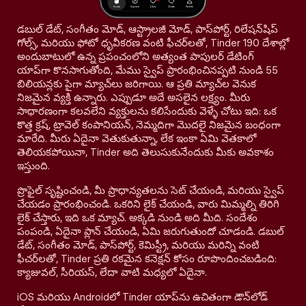
డబుల్ డేట్, సంగీతం మోడ్, ఆస్ట్రాలజీ మోడ్, పాస్‌పోర్ట్, రిలేషన్‌షిప్
గోల్స్, మరియు ఫోటో ధృవీకరణ వంటి ఫీచర్‌లతో, Tinder 190 దేశాల్లో
అందుబాటులో ఉన్న ప్రపంచంలోని అత్యంత పాపులర్ డేటింగ్
యాప్‌గా కొనసాగుతోంది, మేము స్వైప్ ప్రారంభించినప్పటి నుండి 55
బిలియన్లకు పైగా మ్యాచ్‌లు జరిగాయి. ఆ ప్రతి మ్యాచ్‌ల వెనుక
నిజమైన వ్యక్తి ఉన్నారు. ఎప్పుడూ అదే అసలైన లక్ష్యం. మీరు
సాధారణంగా కలవలేని వ్యక్తులను కలిసేందుకు వెళ్ళే చోటు ఇది: ఒక
కొత్త క్రష్, ట్రావెల్ కంపానియన్, నెమ్మదిగా మొదలై నిజమైన బంధంగా
మారేది. మీరు ఏదైనా వెతుకుతున్నా, లేక ఇంకా ఏమి వెతకాలో
తెలియకపోయినా, Tinder అది తెలుసుకునేందుకు మీకు అవకాశం
ఇస్తుంది.
ప్రొఫైల్ సృష్టించండి, మీ ప్రాధాన్యతలను సెట్ చేయండి, మరియు స్వైప్
చేయడం ప్రారంభించండి. ఒకరిని లైక్ చేయండి, వారు మిమ్మల్ని తిరిగి
లైక్ చేస్తారు, ఇది ఒక మ్యాచ్. అక్కడి నుండి అది మీది. సందేశం
పంపండి, ఏదైనా ప్లాన్ చేయండి, ఏమి జరుగుతుందో చూడండి. డబుల్
డేట్, సంగీతం మోడ్, పాస్‌పోర్ట్, కెమిస్ట్రీ, మరియు మరిన్ని వంటి
ఫీచర్‌లతో, Tinder ప్రతి రకమైన కనెక్షన్ కోసం రూపొందించబడింది:
క్యాజువల్, సీరియస్, లేదా వాటి మధ్యలో ఏదైనా.
iOS మరియు Androidలో Tinder యాప్‌ను ఉచితంగా డౌన్‌లోడ్