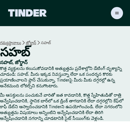
T
i
n
d
e
గమ్యస్థానాలు
జోర్డాన్
సహబ్
r
సహబ్
హో
మ్
సహబ్, జోర్డాన్
కొత్త వ్యక్తులను కలుసుకోవడానికి అత్యుత్తమ ప్రదేశాల్లోని డేటింగ్ దృశ్యాన్ని
చూడండి: సహబ్. మీరు ఇక్కడ నివస్తున్నా లేదా ఒక సందర్శన కొరకు
ప్రయాణించాలని ప్లాన్ చేసుకున్నా, Tinderపై మీరు మీకు దగ్గరల్లో ఉన్న
అనేకమంది లోకల్స్‌ని కనుగొంటారు.
మీ ఆసక్తులను పంచుకునే వారితో జత కావడానికి, కొత్త స్నేహితుడితో రాత్రి
అన్వేషించడానికి, స్థానిక బార్‌లో ఒక డ్రింక్ తాగడానికి లేదా దగ్గరల్లోని కేఫ్‌లో
కాఫీ డేట్‌ని ఆస్వాదించడానికి Tinderని ఉపయోగించండి. లేదా నగరంలోని
అత్యుత్తమ విషయాలు అన్నింటిని అన్వేషించడానికి లేదా తిరిగి
అన్వేషించడానికి నగరాన్ని చూడటానికి సైట్ సీయింగ్‌కు వెళ్లండి.