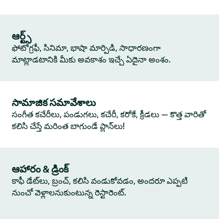
ఆర్ట్స్
ఫోటోగ్రఫీ, సినిమా, భాషా మార్పిడి, సాధారణంగా
మాట్లాడటానికి మీకు అవకాశం ఇచ్చే ఏదైనా అంశం.
సామాజిక సమావేశాలు
సంగీత కచేరీలు, పండుగలు, కచేరీ, కరోకే, క్రీడలు — కొత్త వారితో
కలిసి చేస్తే మరింత బాగుండే ప్లాన్‌లు!
ఆహారం & డ్రింక్
కాఫీ డేట్‌లు, బ్రంచ్, కలిసి వండుకోవడం, అందరూ ఎప్పటి
నుంచో వెళ్లాలనుకుంటున్న రెస్టారెంట్.