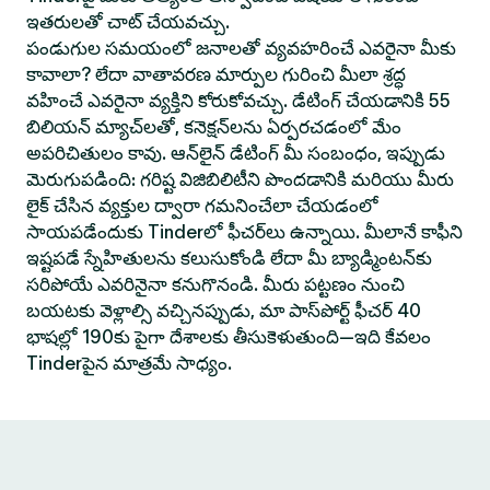
ఇతరులతో చాట్ చేయవచ్చు.
పండుగుల సమయంలో జనాలతో వ్యవహరించే ఎవరైనా మీకు
కావాలా? లేదా వాతావరణ మార్పుల గురించి మీలా శ్రద్ధ
వహించే ఎవరైనా వ్యక్తిని కోరుకోవచ్చు. డేటింగ్ చేయడానికి 55
బిలియన్ మ్యాచ్‌లతో, కనెక్షన్‌లను ఏర్పరచడంలో మేం
అపరిచితులం కావు. ఆన్‌లైన్ డేటింగ్ మీ సంబంధం, ఇప్పుడు
మెరుగుపడింది: గరిష్ట విజిబిలిటీని పొందడానికి మరియు మీరు
లైక్ చేసిన వ్యక్తుల ద్వారా గమనించేలా చేయడంలో
సాయపడేందుకు Tinderలో ఫీచర్‌లు ఉన్నాయి. మీలానే కాఫీని
ఇష్టపడే స్నేహితులను కలుసుకోండి లేదా మీ బ్యాడ్మింటన్‌కు
సరిపోయే ఎవరినైనా కనుగొనండి. మీరు పట్టణం నుంచి
బయటకు వెళ్లాల్సి వచ్చినప్పుడు, మా పాస్‌పోర్ట్ ఫీచర్ 40
భాషల్లో 190కు పైగా దేశాలకు తీసుకెళుతుంది—ఇది కేవలం
Tinderపైన మాత్రమే సాధ్యం.