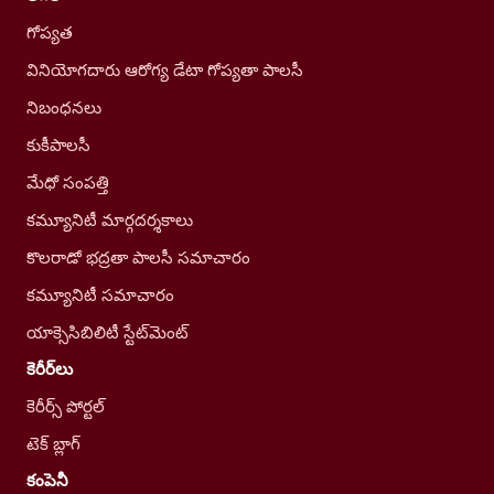
గోప్యత
వినియోగదారు ఆరోగ్య డేటా గోప్యతా పాలసీ
నిబంధనలు
కుకీపాలసీ
మేధో సంపత్తి
కమ్యూనిటీ మార్గదర్శకాలు
కొలరాడో భద్రతా పాలసీ సమాచారం
కమ్యూనిటీ సమాచారం
యాక్సెసిబిలిటీ స్టేట్‌మెంట్
కెరీర్‌లు
కెరీర్స్ పోర్టల్
టెక్ బ్లాగ్
కంపెనీ