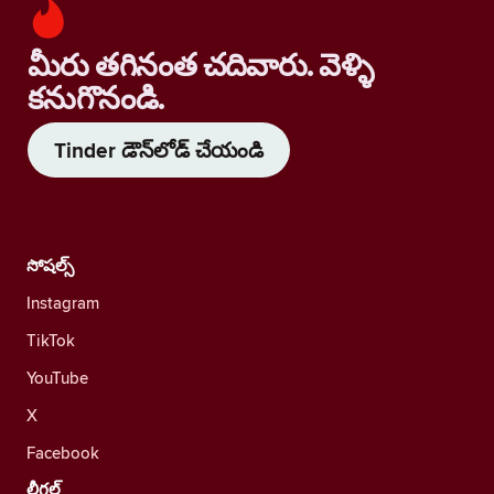
మీరు తగినంత చదివారు. వెళ్ళి
కనుగొనండి.
Tinder డౌన్‌లోడ్ చేయండి
సోషల్స్
Instagram
TikTok
YouTube
X
Facebook
లీగల్