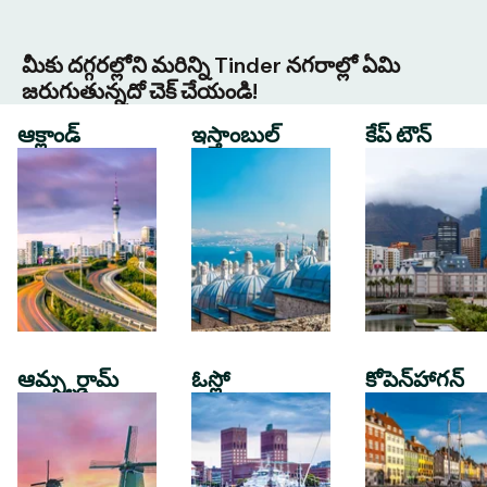
మీకు దగ్గరల్లోని మరిన్ని Tinder నగరాల్లో ఏమి
జరుగుతున్నదో చెక్ చేయండి!
ఆక్లాండ్
ఇస్తాంబుల్
కేప్ టౌన్
ఆమ్స్టర్డామ్
ఓస్లో
కోపెన్‌హాగన్