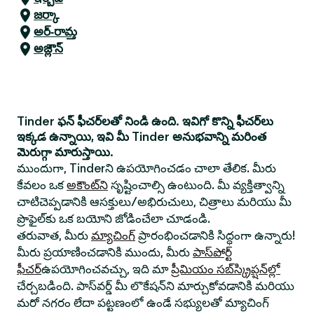
జర్కా
అర్-రామ్త
అజ్లౌన్
Tinder ఫన్ ఫీచర్‌లతో నిండి ఉంది. ఇవిగో కొన్ని ఫీచర్‌లు
ఇక్కడ ఉన్నాయి, ఇవి మీ Tinder అనుభవాన్ని మరింత
మెరుగ్గా మారుస్తాయి.
ముందుగా, Tinderని ఉపయోగించడం చాలా తేలిక. మీరు
కేవలం ఒక
అకౌంట్‌ని
సృష్టించాల్సి ఉంటుంది. మీ వ్యక్తిత్వాన్ని
చాటిచెప్పడానికి ఆసక్తులు/అభిరుచులు, చిత్రాలు మరియు మీ
ప్రొఫైల్‌కు ఒక బయోని జోడించేలా చూడండి.
తరువాత, మీరు
మ్యాచింగ్
ప్రారంభించడానికి సిద్ధంగా ఉన్నారు!
మీరు ప్రయాణించడానికి ముందు, మీరు
పాస్‌పోర్ట్
ఫీచర్
ఉపయోగించవచ్చు, ఇది మా
ప్రీమియం సబ్‌స్క్రిప్షన్‌ల్లో
చేర్చబడింది. పాస్‌వర్డ్ మీ లొకేషన్‌ని మార్చుకోవడానికి మరియు
మరో నగరం లేదా పట్టణంలో ఉండే సభ్యులతో మ్యాచింగ్