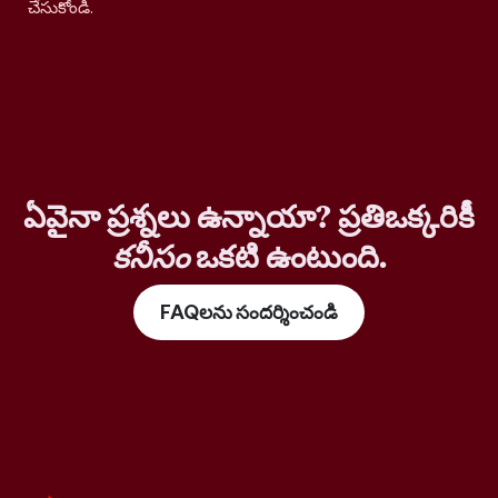
చేసుకోండి.
ఏవైనా ప్రశ్నలు ఉన్నాయా? ప్రతిఒక్కరికీ
కనీసం
ఒకటి ఉంటుంది.
FAQలను సందర్శించండి