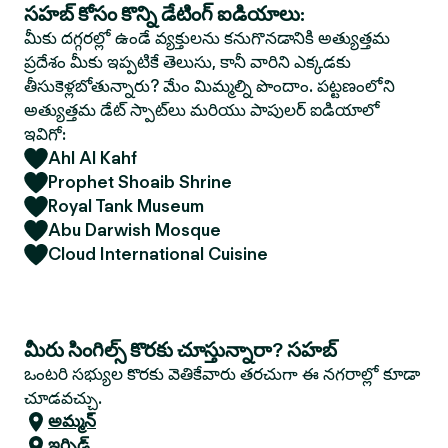
సహబ్ కోసం కొన్ని డేటింగ్ ఐడియాలు:
మీకు దగ్గరల్లో ఉండే వ్యక్తులను కనుగొనడానికి అత్యుత్తమ
ప్రదేశం మీకు ఇప్పటికే తెలుసు, కానీ వారిని ఎక్కడకు
తీసుకెళ్లబోతున్నారు? మేం మిమ్మల్ని పొందాం. పట్టణంలోని
అత్యుత్తమ డేట్ స్పాట్‌లు మరియు పాపులర్ ఐడియాలో
ఇవిగో:
Ahl Al Kahf
Prophet Shoaib Shrine
Royal Tank Museum
Abu Darwish Mosque
Cloud International Cuisine
మీరు సింగిల్స్ కొరకు చూస్తున్నారా? సహబ్
ఒంటరి సభ్యుల కొరకు వెతికేవారు తరచుగా ఈ నగరాల్లో కూడా
చూడవచ్చు.
అమ్మన్
ఇర్బిడ్