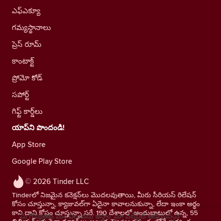
ఎఫ్ఎక్యూ
గమ్యస్థానాలు
ప్రెస్ రూమ్
కాంటాక్ట్
ప్రోమో కోడ్
సపోర్ట్
గిఫ్ట్ కార్డ్‌లు
యాప్‌ని పొందండి!
App Store
Google Play Store
© 2026 Tinder LLC
Tinderలో నిజమైన కనెక్షన్‌లు మొదలవుతాయి, మీరు సీరియస్ రిలేషన్
కోసం చూస్తున్నా, క్యాజువల్‌గా ఏదైనా కావాలనుకున్నా, లేదా ఇంకా అర్థం
కాని దాని కోసం చూస్తున్నా సరే. 190 దేశాలలో అందుబాటులో ఉన్న, 55
మీ గోప్యతకు మేం విలువను ఇస్తాం. మా వెబ్‌సైట్ ఆడియెన్స్‌ని