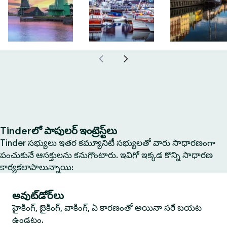
Tinderలో పాపులర్ ఇంట్రెస్ట్‌లు
Tinder సభ్యులు ఇతర కమ్యూనిటీ సభ్యులతో వారు సాధారణంగా
పంచుకునే ఆసక్తులను కనుగొంటారు. ఇవిగో ఇక్కడ కొన్ని సాధారణ
కార్యకలాపాలున్నాయి:
అవుట్‌డోర్‌లు
హైకింగ్, బైకింగ్, వాకింగ్, ఏ కారణంతో అయినా సరే బయట
ఉండటం.