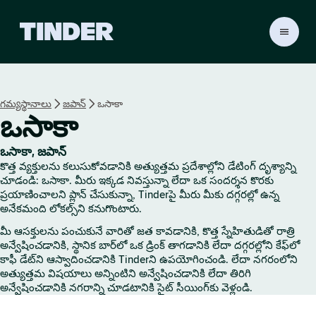
T
i
n
d
e
గమ్యస్థానాలు
జపాన్
ఒసాకా
r
ఒసాకా
హో
మ్
ఒసాకా, జపాన్
కొత్త వ్యక్తులను కలుసుకోవడానికి అత్యుత్తమ ప్రదేశాల్లోని డేటింగ్ దృశ్యాన్ని
చూడండి: ఒసాకా. మీరు ఇక్కడ నివస్తున్నా లేదా ఒక సందర్శన కొరకు
ప్రయాణించాలని ప్లాన్ చేసుకున్నా, Tinderపై మీరు మీకు దగ్గరల్లో ఉన్న
అనేకమంది లోకల్స్‌ని కనుగొంటారు.
మీ ఆసక్తులను పంచుకునే వారితో జత కావడానికి, కొత్త స్నేహితుడితో రాత్రి
అన్వేషించడానికి, స్థానిక బార్‌లో ఒక డ్రింక్ తాగడానికి లేదా దగ్గరల్లోని కేఫ్‌లో
కాఫీ డేట్‌ని ఆస్వాదించడానికి Tinderని ఉపయోగించండి. లేదా నగరంలోని
అత్యుత్తమ విషయాలు అన్నింటిని అన్వేషించడానికి లేదా తిరిగి
అన్వేషించడానికి నగరాన్ని చూడటానికి సైట్ సీయింగ్‌కు వెళ్లండి.