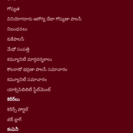
గోప్యత
వినియోగదారు ఆరోగ్య డేటా గోప్యతా పాలసీ
నిబంధనలు
కుకీపాలసీ
మేధో సంపత్తి
కమ్యూనిటీ మార్గదర్శకాలు
కొలరాడో భద్రతా పాలసీ సమాచారం
కమ్యూనిటీ సమాచారం
యాక్సెసిబిలిటీ స్టేట్‌మెంట్
కెరీర్‌లు
కెరీర్స్ పోర్టల్
టెక్ బ్లాగ్
కంపెనీ