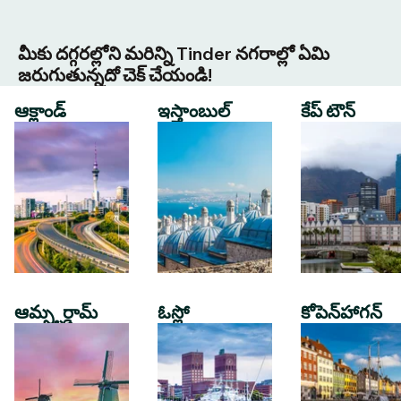
మీకు దగ్గరల్లోని మరిన్ని Tinder నగరాల్లో ఏమి
జరుగుతున్నదో చెక్ చేయండి!
ఆక్లాండ్
ఇస్తాంబుల్
కేప్ టౌన్
ఆమ్స్టర్డామ్
ఓస్లో
కోపెన్‌హాగన్