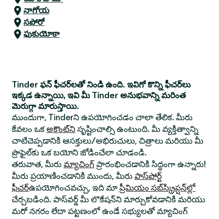
నాగోయ
సపోరో
ఫుకుయోకా
Tinder ఫన్ ఫీచర్‌లతో నిండి ఉంది. ఇవిగో కొన్ని ఫీచర్‌లు
ఇక్కడ ఉన్నాయి, ఇవి మీ Tinder అనుభవాన్ని మరింత
మెరుగ్గా మారుస్తాయి.
ముందుగా, Tinderని ఉపయోగించడం చాలా తేలిక. మీరు
కేవలం ఒక
అకౌంట్‌ని
సృష్టించాల్సి ఉంటుంది. మీ వ్యక్తిత్వాన్ని
చాటిచెప్పడానికి ఆసక్తులు/అభిరుచులు, చిత్రాలు మరియు మీ
ప్రొఫైల్‌కు ఒక బయోని జోడించేలా చూడండి.
తరువాత, మీరు
మ్యాచింగ్
ప్రారంభించడానికి సిద్ధంగా ఉన్నారు!
మీరు ప్రయాణించడానికి ముందు, మీరు
పాస్‌పోర్ట్
ఫీచర్
ఉపయోగించవచ్చు, ఇది మా
ప్రీమియం సబ్‌స్క్రిప్షన్‌ల్లో
చేర్చబడింది. పాస్‌వర్డ్ మీ లొకేషన్‌ని మార్చుకోవడానికి మరియు
మరో నగరం లేదా పట్టణంలో ఉండే సభ్యులతో మ్యాచింగ్