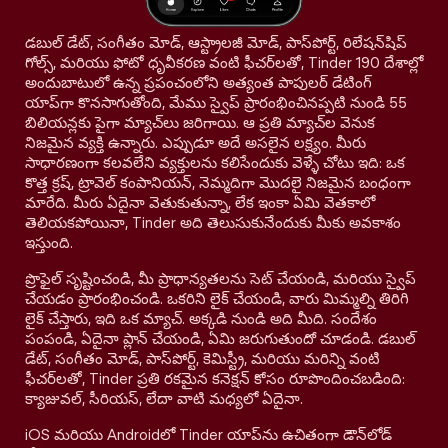
డబుల్ డేట్, సంగీతం మోడ్, ఆస్ట్రాలజీ మోడ్, పాస్‌పోర్ట్, రిలేషన్‌షిప్
గోల్స్, మరియు ఫోటో ధృవీకరణ వంటి ఫీచర్‌లతో, Tinder 190 దేశాల్లో
అందుబాటులో ఉన్న ప్రపంచంలోని అత్యంత పాపులర్ డేటింగ్
యాప్‌గా కొనసాగుతోంది, మేము స్వైప్ ప్రారంభించినప్పటి నుండి 55
బిలియన్లకు పైగా మ్యాచ్‌లు జరిగాయి. ఆ ప్రతి మ్యాచ్‌ల వెనుక
నిజమైన వ్యక్తి ఉన్నారు. ఎప్పుడూ అదే అసలైన లక్ష్యం. మీరు
సాధారణంగా కలవలేని వ్యక్తులను కలిసేందుకు వెళ్ళే చోటు ఇది: ఒక
కొత్త క్రష్, ట్రావెల్ కంపానియన్, నెమ్మదిగా మొదలై నిజమైన బంధంగా
మారేది. మీరు ఏదైనా వెతుకుతున్నా, లేక ఇంకా ఏమి వెతకాలో
తెలియకపోయినా, Tinder అది తెలుసుకునేందుకు మీకు అవకాశం
ఇస్తుంది.
ప్రొఫైల్ సృష్టించండి, మీ ప్రాధాన్యతలను సెట్ చేయండి, మరియు స్వైప్
చేయడం ప్రారంభించండి. ఒకరిని లైక్ చేయండి, వారు మిమ్మల్ని తిరిగి
లైక్ చేస్తారు, ఇది ఒక మ్యాచ్. అక్కడి నుండి అది మీది. సందేశం
పంపండి, ఏదైనా ప్లాన్ చేయండి, ఏమి జరుగుతుందో చూడండి. డబుల్
డేట్, సంగీతం మోడ్, పాస్‌పోర్ట్, కెమిస్ట్రీ, మరియు మరిన్ని వంటి
ఫీచర్‌లతో, Tinder ప్రతి రకమైన కనెక్షన్ కోసం రూపొందించబడింది:
క్యాజువల్, సీరియస్, లేదా వాటి మధ్యలో ఏదైనా.
iOS మరియు Androidలో Tinder యాప్‌ను ఉచితంగా డౌన్‌లోడ్