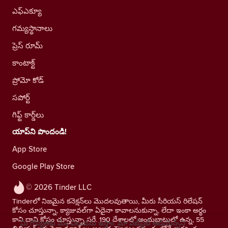
ఎఫ్ఎక్యూ
గమ్యస్థానాలు
ప్రెస్ రూమ్
కాంటాక్ట్
ప్రోమో కోడ్
సపోర్ట్
గిఫ్ట్ కార్డ్‌లు
యాప్‌ని పొందండి!
App Store
Google Play Store
© 2026 Tinder LLC
Tinderలో నిజమైన కనెక్షన్‌లు మొదలవుతాయి, మీరు సీరియస్ రిలేషన్
కోసం చూస్తున్నా, క్యాజువల్‌గా ఏదైనా కావాలనుకున్నా, లేదా ఇంకా అర్థం
కాని దాని కోసం చూస్తున్నా సరే. 190 దేశాలలో అందుబాటులో ఉన్న, 55
మీ గోప్యతకు మేం విలువను ఇస్తాం. మా వెబ్‌సైట్ ఆడియెన్స్‌ని