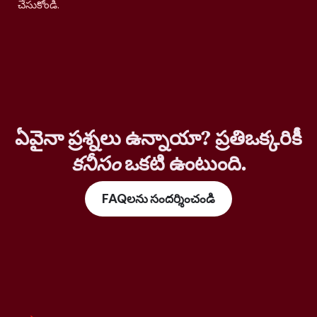
చేసుకోండి.
ఏవైనా ప్రశ్నలు ఉన్నాయా? ప్రతిఒక్కరికీ
కనీసం
ఒకటి ఉంటుంది.
FAQలను సందర్శించండి