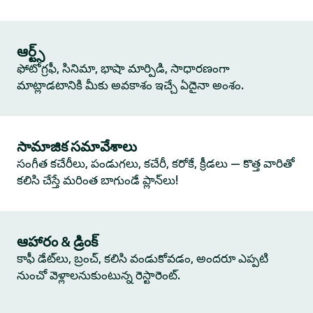
ఆర్ట్స్
ఫోటోగ్రఫీ, సినిమా, భాషా మార్పిడి, సాధారణంగా
మాట్లాడటానికి మీకు అవకాశం ఇచ్చే ఏదైనా అంశం.
సామాజిక సమావేశాలు
సంగీత కచేరీలు, పండుగలు, కచేరీ, కరోకే, క్రీడలు — కొత్త వారితో
కలిసి చేస్తే మరింత బాగుండే ప్లాన్‌లు!
ఆహారం & డ్రింక్
కాఫీ డేట్‌లు, బ్రంచ్, కలిసి వండుకోవడం, అందరూ ఎప్పటి
నుంచో వెళ్లాలనుకుంటున్న రెస్టారెంట్.