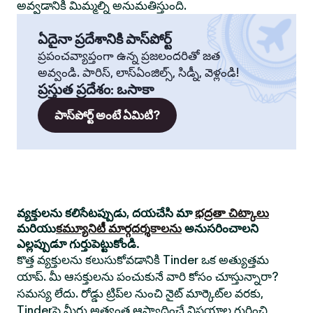
అవ్వడానికి మిమ్మల్ని అనుమతిస్తుంది.
ఏదైనా ప్రదేశానికి పాస్‌పోర్ట్
ప్రపంచవ్యాప్తంగా ఉన్న ప్రజలందరితో జత
అవ్వండి. పారిస్, లాస్‌ఏంజిల్స్, సిడ్నీ, వెళ్లండి!
ప్రస్తుత ప్రదేశం
:
ఒసాకా
పాస్‌పోర్ట్ అంటే ఏమిటి?
వ్యక్తులను కలిసేటప్పుడు, దయచేసి మా
భద్రతా చిట్కాలు
మరియు
కమ్యూనిటీ మార్గదర్శకాలను
అనుసరించాలని
ఎల్లప్పుడూ గుర్తుపెట్టుకోండి.
కొత్త వ్యక్తులను కలుసుకోవడానికి Tinder ఒక అత్యుత్తమ
యాప్. మీ ఆసక్తులను పంచుకునే వారి కోసం చూస్తున్నారా?
సమస్య లేదు. రోడ్డు ట్రిప్‌ల నుంచి నైట్ మార్కెట్‌ల వరకు,
Tinderపై మీరు అత్యంత ఆస్వాదించే విషయాల గురించి