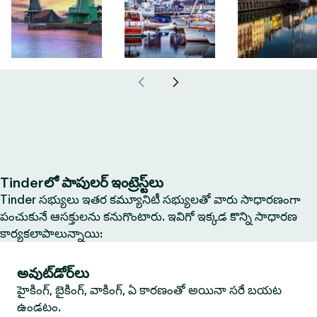
Tinderలో పాపులర్ ఇంట్రెస్ట్‌లు
Tinder సభ్యులు ఇతర కమ్యూనిటీ సభ్యులతో వారు సాధారణంగా
పంచుకునే ఆసక్తులను కనుగొంటారు. ఇవిగో ఇక్కడ కొన్ని సాధారణ
కార్యకలాపాలున్నాయి:
అవుట్‌డోర్‌లు
హైకింగ్, బైకింగ్, వాకింగ్, ఏ కారణంతో అయినా సరే బయట
ఉండటం.