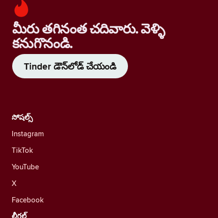
మీరు తగినంత చదివారు. వెళ్ళి
కనుగొనండి.
Tinder డౌన్‌లోడ్ చేయండి
సోషల్స్
Instagram
TikTok
YouTube
X
Facebook
లీగల్