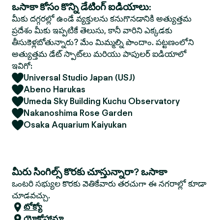
ఒసాకా కోసం కొన్ని డేటింగ్ ఐడియాలు:
మీకు దగ్గరల్లో ఉండే వ్యక్తులను కనుగొనడానికి అత్యుత్తమ
ప్రదేశం మీకు ఇప్పటికే తెలుసు, కానీ వారిని ఎక్కడకు
తీసుకెళ్లబోతున్నారు? మేం మిమ్మల్ని పొందాం. పట్టణంలోని
అత్యుత్తమ డేట్ స్పాట్‌లు మరియు పాపులర్ ఐడియాలో
ఇవిగో:
Universal Studio Japan (USJ)
Abeno Harukas
Umeda Sky Building Kuchu Observatory
Nakanoshima Rose Garden
Osaka Aquarium Kaiyukan
మీరు సింగిల్స్ కొరకు చూస్తున్నారా? ఒసాకా
ఒంటరి సభ్యుల కొరకు వెతికేవారు తరచుగా ఈ నగరాల్లో కూడా
చూడవచ్చు.
టోక్యో
యోకోహామా