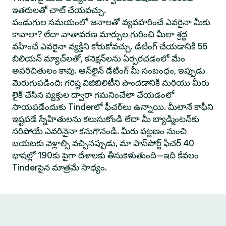
ఇతరులతో చాట్ చేయవచ్చు.
పండుగుల సమయంలో జనాలతో వ్యవహరించే ఎవరైనా మీకు
కావాలా? లేదా వాతావరణ మార్పుల గురించి మీలా శ్రద్ధ
వహించే ఎవరైనా వ్యక్తిని కోరుకోవచ్చు. డేటింగ్ చేయడానికి 55
బిలియన్ మ్యాచ్‌లతో, కనెక్షన్‌లను ఏర్పరచడంలో మేం
అపరిచితులం కావు. ఆన్‌లైన్ డేటింగ్ మీ సంబంధం, ఇప్పుడు
మెరుగుపడింది: గరిష్ట విజిబిలిటీని పొందడానికి మరియు మీరు
లైక్ చేసిన వ్యక్తుల ద్వారా గమనించేలా చేయడంలో
సాయపడేందుకు Tinderలో ఫీచర్‌లు ఉన్నాయి. మీలానే కాఫీని
ఇష్టపడే స్నేహితులను కలుసుకోండి లేదా మీ బ్యాడ్మింటన్‌కు
సరిపోయే ఎవరినైనా కనుగొనండి. మీరు పట్టణం నుంచి
బయటకు వెళ్లాల్సి వచ్చినప్పుడు, మా పాస్‌పోర్ట్ ఫీచర్ 40
భాషల్లో 190కు పైగా దేశాలకు తీసుకెళుతుంది—ఇది కేవలం
Tinderపైన మాత్రమే సాధ్యం.