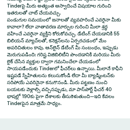
Tinderపై మీరు అత్యంత ఆస్వాదించే విషయాల గురించి
ఇతరులతో చాట్ చేయవచ్చు.
పండుగుల సమయంలో జనాలతో వ్యవహరించే ఎవరైనా మీకు
కావాలా? లేదా వాతావరణ మార్పుల గురించి మీలా శ్రద్ధ
వహించే ఎవరైనా వ్యక్తిని కోరుకోవచ్చు. డేటింగ్ చేయడానికి 55
బిలియన్ మ్యాచ్‌లతో, కనెక్షన్‌లను ఏర్పరచడంలో మేం
అపరిచితులం కావు. ఆన్‌లైన్ డేటింగ్ మీ సంబంధం, ఇప్పుడు
మెరుగుపడింది: గరిష్ట విజిబిలిటీని పొందడానికి మరియు మీరు
లైక్ చేసిన వ్యక్తుల ద్వారా గమనించేలా చేయడంలో
సాయపడేందుకు Tinderలో ఫీచర్‌లు ఉన్నాయి. మీలానే కాఫీని
ఇష్టపడే స్నేహితులను కలుసుకోండి లేదా మీ బ్యాడ్మింటన్‌కు
సరిపోయే ఎవరినైనా కనుగొనండి. మీరు పట్టణం నుంచి
బయటకు వెళ్లాల్సి వచ్చినప్పుడు, మా పాస్‌పోర్ట్ ఫీచర్ 40
భాషల్లో 190కు పైగా దేశాలకు తీసుకెళుతుంది—ఇది కేవలం
Tinderపైన మాత్రమే సాధ్యం.