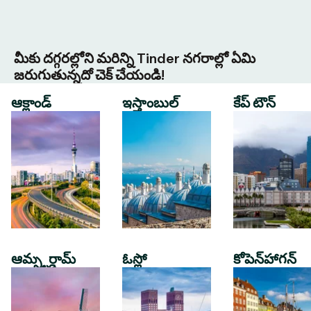
మీకు దగ్గరల్లోని మరిన్ని Tinder నగరాల్లో ఏమి
జరుగుతున్నదో చెక్ చేయండి!
ఆక్లాండ్
ఇస్తాంబుల్
కేప్ టౌన్
ఆమ్స్టర్డామ్
ఓస్లో
కోపెన్‌హాగన్