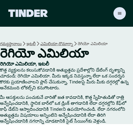
T
i
n
d
e
గమ్యస్థానాలు
ఇటలీ
ఎమిలియా-రొమాగ్నా
రెగియో ఎమిలియా
r
రెగియో ఎమిలియా
హో
మ్
రెగియో ఎమిలియా, ఇటలీ
కొత్త వ్యక్తులను కలుసుకోవడానికి అత్యుత్తమ ప్రదేశాల్లోని డేటింగ్ దృశ్యాన్ని
చూడండి: రెగియో ఎమిలియా. మీరు ఇక్కడ నివస్తున్నా లేదా ఒక సందర్శన
కొరకు ప్రయాణించాలని ప్లాన్ చేసుకున్నా, Tinderపై మీరు మీకు దగ్గరల్లో ఉన్న
అనేకమంది లోకల్స్‌ని కనుగొంటారు.
మీ ఆసక్తులను పంచుకునే వారితో జత కావడానికి, కొత్త స్నేహితుడితో రాత్రి
అన్వేషించడానికి, స్థానిక బార్‌లో ఒక డ్రింక్ తాగడానికి లేదా దగ్గరల్లోని కేఫ్‌లో
కాఫీ డేట్‌ని ఆస్వాదించడానికి Tinderని ఉపయోగించండి. లేదా నగరంలోని
అత్యుత్తమ విషయాలు అన్నింటిని అన్వేషించడానికి లేదా తిరిగి
అన్వేషించడానికి నగరాన్ని చూడటానికి సైట్ సీయింగ్‌కు వెళ్లండి.