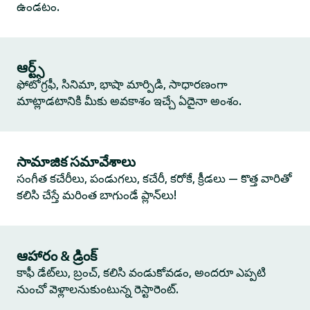
ఉండటం.
ఆర్ట్స్
ఫోటోగ్రఫీ, సినిమా, భాషా మార్పిడి, సాధారణంగా
మాట్లాడటానికి మీకు అవకాశం ఇచ్చే ఏదైనా అంశం.
సామాజిక సమావేశాలు
సంగీత కచేరీలు, పండుగలు, కచేరీ, కరోకే, క్రీడలు — కొత్త వారితో
కలిసి చేస్తే మరింత బాగుండే ప్లాన్‌లు!
ఆహారం & డ్రింక్
కాఫీ డేట్‌లు, బ్రంచ్, కలిసి వండుకోవడం, అందరూ ఎప్పటి
నుంచో వెళ్లాలనుకుంటున్న రెస్టారెంట్.