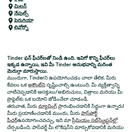
మిలన్
నేపుల్స్
పెరుగియా
లివోర్నో
Tinder ఫన్ ఫీచర్‌లతో నిండి ఉంది. ఇవిగో కొన్ని ఫీచర్‌లు
ఇక్కడ ఉన్నాయి, ఇవి మీ Tinder అనుభవాన్ని మరింత
మెరుగ్గా మారుస్తాయి.
ముందుగా, Tinderని ఉపయోగించడం చాలా తేలిక. మీరు
కేవలం ఒక
అకౌంట్‌ని
సృష్టించాల్సి ఉంటుంది. మీ వ్యక్తిత్వాన్ని
చాటిచెప్పడానికి ఆసక్తులు/అభిరుచులు, చిత్రాలు మరియు మీ
ప్రొఫైల్‌కు ఒక బయోని జోడించేలా చూడండి.
తరువాత, మీరు
మ్యాచింగ్
ప్రారంభించడానికి సిద్ధంగా ఉన్నారు!
మీరు ప్రయాణించడానికి ముందు, మీరు
పాస్‌పోర్ట్
ఫీచర్
ఉపయోగించవచ్చు, ఇది మా
ప్రీమియం సబ్‌స్క్రిప్షన్‌ల్లో
చేర్చబడింది. పాస్‌వర్డ్ మీ లొకేషన్‌ని మార్చుకోవడానికి మరియు