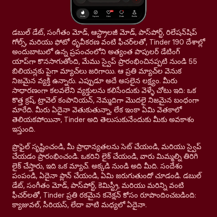
డబుల్ డేట్, సంగీతం మోడ్, ఆస్ట్రాలజీ మోడ్, పాస్‌పోర్ట్, రిలేషన్‌షిప్
గోల్స్, మరియు ఫోటో ధృవీకరణ వంటి ఫీచర్‌లతో, Tinder 190 దేశాల్లో
అందుబాటులో ఉన్న ప్రపంచంలోని అత్యంత పాపులర్ డేటింగ్
యాప్‌గా కొనసాగుతోంది, మేము స్వైప్ ప్రారంభించినప్పటి నుండి 55
బిలియన్లకు పైగా మ్యాచ్‌లు జరిగాయి. ఆ ప్రతి మ్యాచ్‌ల వెనుక
నిజమైన వ్యక్తి ఉన్నారు. ఎప్పుడూ అదే అసలైన లక్ష్యం. మీరు
సాధారణంగా కలవలేని వ్యక్తులను కలిసేందుకు వెళ్ళే చోటు ఇది: ఒక
కొత్త క్రష్, ట్రావెల్ కంపానియన్, నెమ్మదిగా మొదలై నిజమైన బంధంగా
మారేది. మీరు ఏదైనా వెతుకుతున్నా, లేక ఇంకా ఏమి వెతకాలో
తెలియకపోయినా, Tinder అది తెలుసుకునేందుకు మీకు అవకాశం
ఇస్తుంది.
ప్రొఫైల్ సృష్టించండి, మీ ప్రాధాన్యతలను సెట్ చేయండి, మరియు స్వైప్
చేయడం ప్రారంభించండి. ఒకరిని లైక్ చేయండి, వారు మిమ్మల్ని తిరిగి
లైక్ చేస్తారు, ఇది ఒక మ్యాచ్. అక్కడి నుండి అది మీది. సందేశం
పంపండి, ఏదైనా ప్లాన్ చేయండి, ఏమి జరుగుతుందో చూడండి. డబుల్
డేట్, సంగీతం మోడ్, పాస్‌పోర్ట్, కెమిస్ట్రీ, మరియు మరిన్ని వంటి
ఫీచర్‌లతో, Tinder ప్రతి రకమైన కనెక్షన్ కోసం రూపొందించబడింది:
క్యాజువల్, సీరియస్, లేదా వాటి మధ్యలో ఏదైనా.