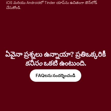
iOS మరియు Androidలో Tinder యాప్‌ను ఉచితంగా డౌన్‌లోడ్
చేసుకోండి.
ఏవైనా ప్రశ్నలు ఉన్నాయా? ప్రతిఒక్కరికీ
కనీసం
ఒకటి ఉంటుంది.
FAQలను సందర్శించండి