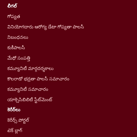
లీగల్
గోప్యత
వినియోగదారు ఆరోగ్య డేటా గోప్యతా పాలసీ
నిబంధనలు
కుకీపాలసీ
మేధో సంపత్తి
కమ్యూనిటీ మార్గదర్శకాలు
కొలరాడో భద్రతా పాలసీ సమాచారం
కమ్యూనిటీ సమాచారం
యాక్సెసిబిలిటీ స్టేట్‌మెంట్
కెరీర్‌లు
కెరీర్స్ పోర్టల్
టెక్ బ్లాగ్