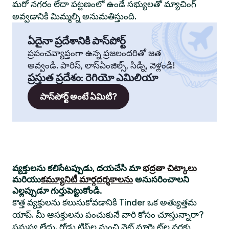
మరో నగరం లేదా పట్టణంలో ఉండే సభ్యులతో మ్యాచింగ్
అవ్వడానికి మిమ్మల్ని అనుమతిస్తుంది.
ఏదైనా ప్రదేశానికి పాస్‌పోర్ట్
ప్రపంచవ్యాప్తంగా ఉన్న ప్రజలందరితో జత
అవ్వండి. పారిస్, లాస్‌ఏంజిల్స్, సిడ్నీ, వెళ్లండి!
ప్రస్తుత ప్రదేశం
:
రెగియో ఎమిలియా
పాస్‌పోర్ట్ అంటే ఏమిటి?
వ్యక్తులను కలిసేటప్పుడు, దయచేసి మా
భద్రతా చిట్కాలు
మరియు
కమ్యూనిటీ మార్గదర్శకాలను
అనుసరించాలని
ఎల్లప్పుడూ గుర్తుపెట్టుకోండి.
కొత్త వ్యక్తులను కలుసుకోవడానికి Tinder ఒక అత్యుత్తమ
యాప్. మీ ఆసక్తులను పంచుకునే వారి కోసం చూస్తున్నారా?
సమస్య లేదు. రోడ్డు ట్రిప్‌ల నుంచి నైట్ మార్కెట్‌ల వరకు,