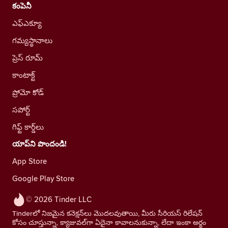
కంపెనీ
ఎఫ్ఎక్యూ
గమ్యస్థానాలు
ప్రెస్ రూమ్
కాంటాక్ట్
ప్రోమో కోడ్
సపోర్ట్
గిఫ్ట్ కార్డ్‌లు
యాప్‌ని పొందండి!
App Store
Google Play Store
© 2026 Tinder LLC
Tinderలో నిజమైన కనెక్షన్‌లు మొదలవుతాయి, మీరు సీరియస్ రిలేషన్
కోసం చూస్తున్నా, క్యాజువల్‌గా ఏదైనా కావాలనుకున్నా, లేదా ఇంకా అర్థం