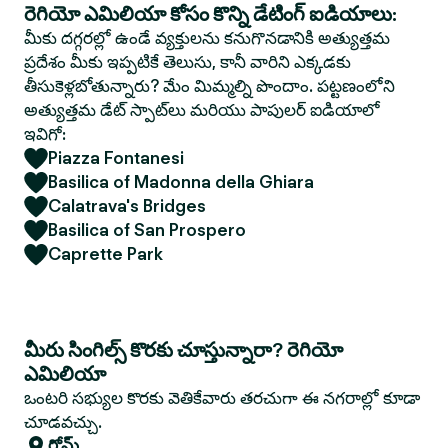
రెగియో ఎమిలియా కోసం కొన్ని డేటింగ్ ఐడియాలు:
మీకు దగ్గరల్లో ఉండే వ్యక్తులను కనుగొనడానికి అత్యుత్తమ
ప్రదేశం మీకు ఇప్పటికే తెలుసు, కానీ వారిని ఎక్కడకు
తీసుకెళ్లబోతున్నారు? మేం మిమ్మల్ని పొందాం. పట్టణంలోని
అత్యుత్తమ డేట్ స్పాట్‌లు మరియు పాపులర్ ఐడియాలో
ఇవిగో:
Piazza Fontanesi
Basilica of Madonna della Ghiara
Calatrava's Bridges
Basilica of San Prospero
Caprette Park
మీరు సింగిల్స్ కొరకు చూస్తున్నారా? రెగియో
ఎమిలియా
ఒంటరి సభ్యుల కొరకు వెతికేవారు తరచుగా ఈ నగరాల్లో కూడా
చూడవచ్చు.
రోమ్