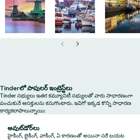
Tinderలో పాపులర్ ఇంట్రెస్ట్‌లు
Tinder సభ్యులు ఇతర కమ్యూనిటీ సభ్యులతో వారు సాధారణంగా
పంచుకునే ఆసక్తులను కనుగొంటారు. ఇవిగో ఇక్కడ కొన్ని సాధారణ
కార్యకలాపాలున్నాయి:
అవుట్‌డోర్‌లు
హైకింగ్, బైకింగ్, వాకింగ్, ఏ కారణంతో అయినా సరే బయట