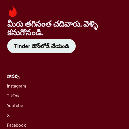
మీరు తగినంత చదివారు. వెళ్ళి
కనుగొనండి.
Tinder డౌన్‌లోడ్ చేయండి
సోషల్స్
Instagram
TikTok
YouTube
X
Facebook