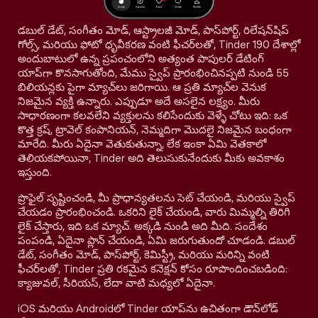
డబుల్ డేట్, సంగీతం మోడ్, ఆస్ట్రాలజీ మోడ్, పాస్‌పోర్ట్, రిలేషన్‌షిప్
గోల్స్, మరియు ఫోటో ధృవీకరణ వంటి ఫీచర్‌లతో, Tinder 190 దేశాల్లో
అందుబాటులో ఉన్న ప్రపంచంలోని అత్యంత పాపులర్ డేటింగ్
యాప్‌గా కొనసాగుతోంది, మేము స్వైప్ ప్రారంభించినప్పటి నుండి 55
బిలియన్లకు పైగా మ్యాచ్‌లు జరిగాయి. ఆ ప్రతి మ్యాచ్‌ల వెనుక
నిజమైన వ్యక్తి ఉన్నారు. ఎప్పుడూ అదే అసలైన లక్ష్యం. మీరు
సాధారణంగా కలవలేని వ్యక్తులను కలిసేందుకు వెళ్ళే చోటు ఇది: ఒక
కొత్త క్రష్, ట్రావెల్ కంపానియన్, నెమ్మదిగా మొదలై నిజమైన బంధంగా
మారేది. మీరు ఏదైనా వెతుకుతున్నా, లేక ఇంకా ఏమి వెతకాలో
తెలియకపోయినా, Tinder అది తెలుసుకునేందుకు మీకు అవకాశం
ఇస్తుంది.
ప్రొఫైల్ సృష్టించండి, మీ ప్రాధాన్యతలను సెట్ చేయండి, మరియు స్వైప్
చేయడం ప్రారంభించండి. ఒకరిని లైక్ చేయండి, వారు మిమ్మల్ని తిరిగి
లైక్ చేస్తారు, ఇది ఒక మ్యాచ్. అక్కడి నుండి అది మీది. సందేశం
పంపండి, ఏదైనా ప్లాన్ చేయండి, ఏమి జరుగుతుందో చూడండి. డబుల్
డేట్, సంగీతం మోడ్, పాస్‌పోర్ట్, కెమిస్ట్రీ, మరియు మరిన్ని వంటి
ఫీచర్‌లతో, Tinder ప్రతి రకమైన కనెక్షన్ కోసం రూపొందించబడింది:
క్యాజువల్, సీరియస్, లేదా వాటి మధ్యలో ఏదైనా.
iOS మరియు Androidలో Tinder యాప్‌ను ఉచితంగా డౌన్‌లోడ్