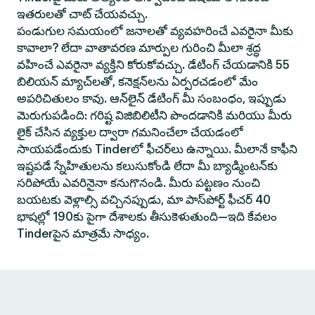
ఇతరులతో చాట్ చేయవచ్చు.
పండుగుల సమయంలో జనాలతో వ్యవహరించే ఎవరైనా మీకు
కావాలా? లేదా వాతావరణ మార్పుల గురించి మీలా శ్రద్ధ
వహించే ఎవరైనా వ్యక్తిని కోరుకోవచ్చు. డేటింగ్ చేయడానికి 55
బిలియన్ మ్యాచ్‌లతో, కనెక్షన్‌లను ఏర్పరచడంలో మేం
అపరిచితులం కావు. ఆన్‌లైన్ డేటింగ్ మీ సంబంధం, ఇప్పుడు
మెరుగుపడింది: గరిష్ట విజిబిలిటీని పొందడానికి మరియు మీరు
లైక్ చేసిన వ్యక్తుల ద్వారా గమనించేలా చేయడంలో
సాయపడేందుకు Tinderలో ఫీచర్‌లు ఉన్నాయి. మీలానే కాఫీని
ఇష్టపడే స్నేహితులను కలుసుకోండి లేదా మీ బ్యాడ్మింటన్‌కు
సరిపోయే ఎవరినైనా కనుగొనండి. మీరు పట్టణం నుంచి
బయటకు వెళ్లాల్సి వచ్చినప్పుడు, మా పాస్‌పోర్ట్ ఫీచర్ 40
భాషల్లో 190కు పైగా దేశాలకు తీసుకెళుతుంది—ఇది కేవలం
Tinderపైన మాత్రమే సాధ్యం.