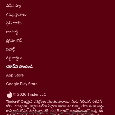
ఎఫ్ఎక్యూ
గమ్యస్థానాలు
ప్రెస్ రూమ్
కాంటాక్ట్
ప్రోమో కోడ్
సపోర్ట్
గిఫ్ట్ కార్డ్‌లు
యాప్‌ని పొందండి!
App Store
Google Play Store
© 2026 Tinder LLC
Tinderలో నిజమైన కనెక్షన్‌లు మొదలవుతాయి, మీరు సీరియస్ రిలేషన్
కోసం చూస్తున్నా, క్యాజువల్‌గా ఏదైనా కావాలనుకున్నా, లేదా ఇంకా అర్థం
కాని దాని కోసం చూస్తున్నా సరే. 190 దేశాలలో అందుబాటులో ఉన్న, 55
మీ గోప్యతకు మేం విలువను ఇస్తాం. మా వెబ్‌సైట్ ఆడియెన్స్‌ని