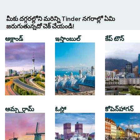
మీకు దగ్గరల్లోని మరిన్ని Tinder నగరాల్లో ఏమి
జరుగుతున్నదో చెక్ చేయండి!
ఆక్లాండ్
ఇస్తాంబుల్
కేప్ టౌన్
ఆమ్స్టర్డామ్
ఓస్లో
కోపెన్‌హాగన్