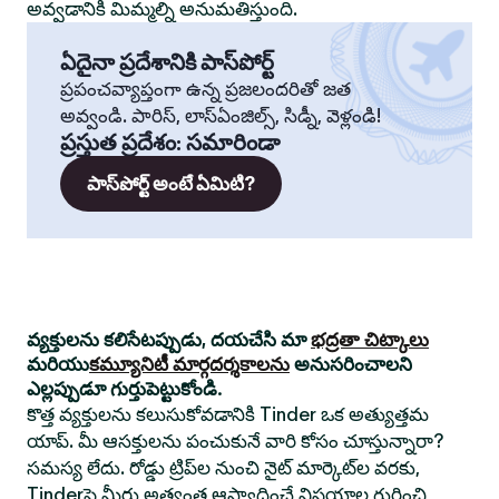
అవ్వడానికి మిమ్మల్ని అనుమతిస్తుంది.
ఏదైనా ప్రదేశానికి పాస్‌పోర్ట్
ప్రపంచవ్యాప్తంగా ఉన్న ప్రజలందరితో జత
అవ్వండి. పారిస్, లాస్‌ఏంజిల్స్, సిడ్నీ, వెళ్లండి!
ప్రస్తుత ప్రదేశం
:
సమారిండా
పాస్‌పోర్ట్ అంటే ఏమిటి?
వ్యక్తులను కలిసేటప్పుడు, దయచేసి మా
భద్రతా చిట్కాలు
మరియు
కమ్యూనిటీ మార్గదర్శకాలను
అనుసరించాలని
ఎల్లప్పుడూ గుర్తుపెట్టుకోండి.
కొత్త వ్యక్తులను కలుసుకోవడానికి Tinder ఒక అత్యుత్తమ
యాప్. మీ ఆసక్తులను పంచుకునే వారి కోసం చూస్తున్నారా?
సమస్య లేదు. రోడ్డు ట్రిప్‌ల నుంచి నైట్ మార్కెట్‌ల వరకు,
Tinderపై మీరు అత్యంత ఆస్వాదించే విషయాల గురించి