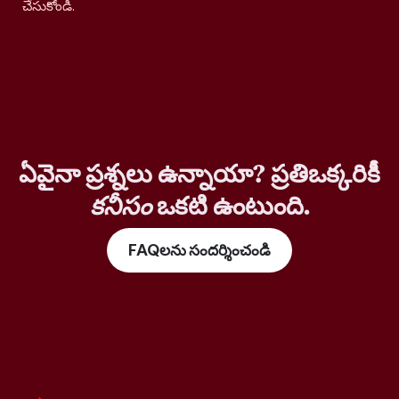
చేసుకోండి.
ఏవైనా ప్రశ్నలు ఉన్నాయా? ప్రతిఒక్కరికీ
కనీసం
ఒకటి ఉంటుంది.
FAQలను సందర్శించండి