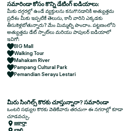
సమారిండా కోసం కొన్ని డేటింగ్ ఐడియాలు:
మీకు దగ్గరల్లో ఉండే వ్యక్తులను కనుగొనడానికి అత్యుత్తమ
ప్రదేశం మీకు ఇప్పటికే తెలుసు, కానీ వారిని ఎక్కడకు
తీసుకెళ్లబోతున్నారు? మేం మిమ్మల్ని పొందాం. పట్టణంలోని
అత్యుత్తమ డేట్ స్పాట్‌లు మరియు పాపులర్ ఐడియాలో
ఇవిగో:
BIG Mall
Walking Tour
Mahakam River
Pampang Cultural Park
Pemandian Serayu Lestari
మీరు సింగిల్స్ కొరకు చూస్తున్నారా? సమారిండా
ఒంటరి సభ్యుల కొరకు వెతికేవారు తరచుగా ఈ నగరాల్లో కూడా
చూడవచ్చు.
జకార్తా
బాలి