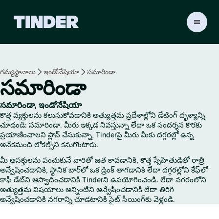
T
i
n
d
e
గమ్యస్థానాలు
ఇండోనేషియా
సమారిండా
r
సమారిండా
హో
మ్
సమారిండా, ఇండోనేషియా
కొత్త వ్యక్తులను కలుసుకోవడానికి అత్యుత్తమ ప్రదేశాల్లోని డేటింగ్ దృశ్యాన్ని
చూడండి: సమారిండా. మీరు ఇక్కడ నివస్తున్నా లేదా ఒక సందర్శన కొరకు
ప్రయాణించాలని ప్లాన్ చేసుకున్నా, Tinderపై మీరు మీకు దగ్గరల్లో ఉన్న
అనేకమంది లోకల్స్‌ని కనుగొంటారు.
మీ ఆసక్తులను పంచుకునే వారితో జత కావడానికి, కొత్త స్నేహితుడితో రాత్రి
అన్వేషించడానికి, స్థానిక బార్‌లో ఒక డ్రింక్ తాగడానికి లేదా దగ్గరల్లోని కేఫ్‌లో
కాఫీ డేట్‌ని ఆస్వాదించడానికి Tinderని ఉపయోగించండి. లేదా నగరంలోని
అత్యుత్తమ విషయాలు అన్నింటిని అన్వేషించడానికి లేదా తిరిగి
అన్వేషించడానికి నగరాన్ని చూడటానికి సైట్ సీయింగ్‌కు వెళ్లండి.