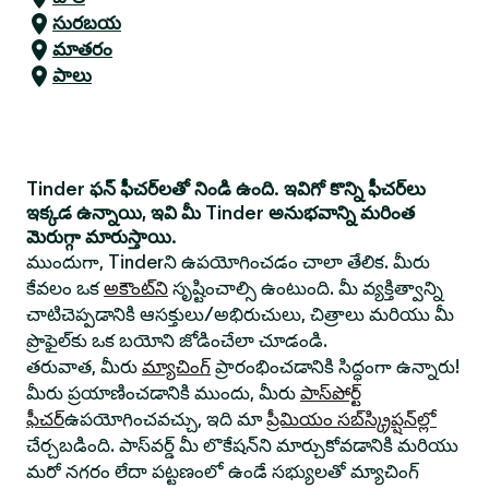
సురబయ
మాతరం
పాలు
Tinder ఫన్ ఫీచర్‌లతో నిండి ఉంది. ఇవిగో కొన్ని ఫీచర్‌లు
ఇక్కడ ఉన్నాయి, ఇవి మీ Tinder అనుభవాన్ని మరింత
మెరుగ్గా మారుస్తాయి.
ముందుగా, Tinderని ఉపయోగించడం చాలా తేలిక. మీరు
కేవలం ఒక
అకౌంట్‌ని
సృష్టించాల్సి ఉంటుంది. మీ వ్యక్తిత్వాన్ని
చాటిచెప్పడానికి ఆసక్తులు/అభిరుచులు, చిత్రాలు మరియు మీ
ప్రొఫైల్‌కు ఒక బయోని జోడించేలా చూడండి.
తరువాత, మీరు
మ్యాచింగ్
ప్రారంభించడానికి సిద్ధంగా ఉన్నారు!
మీరు ప్రయాణించడానికి ముందు, మీరు
పాస్‌పోర్ట్
ఫీచర్
ఉపయోగించవచ్చు, ఇది మా
ప్రీమియం సబ్‌స్క్రిప్షన్‌ల్లో
చేర్చబడింది. పాస్‌వర్డ్ మీ లొకేషన్‌ని మార్చుకోవడానికి మరియు
మరో నగరం లేదా పట్టణంలో ఉండే సభ్యులతో మ్యాచింగ్