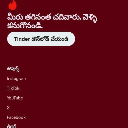
మీరు తగినంత చదివారు. వెళ్ళి
కనుగొనండి.
Tinder డౌన్‌లోడ్ చేయండి
సోషల్స్
Instagram
TikTok
YouTube
X
Facebook
లీగల్