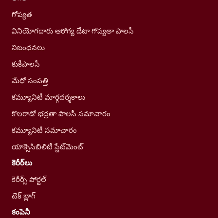
గోప్యత
వినియోగదారు ఆరోగ్య డేటా గోప్యతా పాలసీ
నిబంధనలు
కుకీపాలసీ
మేధో సంపత్తి
కమ్యూనిటీ మార్గదర్శకాలు
కొలరాడో భద్రతా పాలసీ సమాచారం
కమ్యూనిటీ సమాచారం
యాక్సెసిబిలిటీ స్టేట్‌మెంట్
కెరీర్‌లు
కెరీర్స్ పోర్టల్
టెక్ బ్లాగ్
కంపెనీ