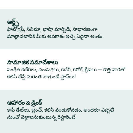
ఆర్ట్స్
ఫోటోగ్రఫీ, సినిమా, భాషా మార్పిడి, సాధారణంగా
మాట్లాడటానికి మీకు అవకాశం ఇచ్చే ఏదైనా అంశం.
సామాజిక సమావేశాలు
సంగీత కచేరీలు, పండుగలు, కచేరీ, కరోకే, క్రీడలు — కొత్త వారితో
కలిసి చేస్తే మరింత బాగుండే ప్లాన్‌లు!
ఆహారం & డ్రింక్
కాఫీ డేట్‌లు, బ్రంచ్, కలిసి వండుకోవడం, అందరూ ఎప్పటి
నుంచో వెళ్లాలనుకుంటున్న రెస్టారెంట్.