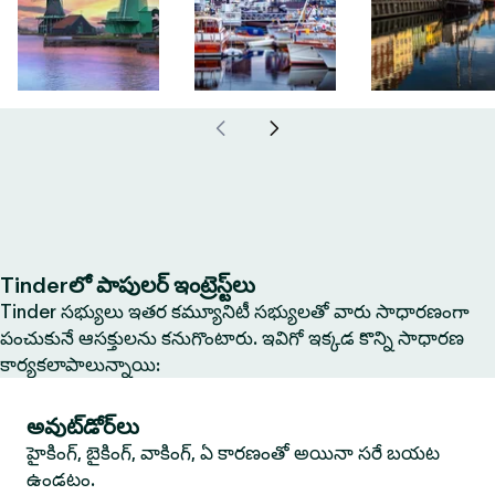
Tinderలో పాపులర్ ఇంట్రెస్ట్‌లు
Tinder సభ్యులు ఇతర కమ్యూనిటీ సభ్యులతో వారు సాధారణంగా
పంచుకునే ఆసక్తులను కనుగొంటారు. ఇవిగో ఇక్కడ కొన్ని సాధారణ
కార్యకలాపాలున్నాయి:
అవుట్‌డోర్‌లు
హైకింగ్, బైకింగ్, వాకింగ్, ఏ కారణంతో అయినా సరే బయట
ఉండటం.