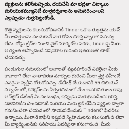
వ్యక్తులను కలిసేటప్పుడు, దయచేసి మా
భద్రతా చిట్కాలు
మరియు
కమ్యూనిటీ మార్గదర్శకాలను
అనుసరించాలని
ఎల్లప్పుడూ గుర్తుపెట్టుకోండి.
కొత్త వ్యక్తులను కలుసుకోవడానికి Tinder ఒక అత్యుత్తమ యాప్.
మీ ఆసక్తులను పంచుకునే వారి కోసం చూస్తున్నారా? సమస్య
లేదు. రోడ్డు ట్రిప్‌ల నుంచి నైట్ మార్కెట్‌ల వరకు, Tinderపై మీరు
అత్యంత ఆస్వాదించే విషయాల గురించి ఇతరులతో చాట్
చేయవచ్చు.
పండుగుల సమయంలో జనాలతో వ్యవహరించే ఎవరైనా మీకు
కావాలా? లేదా వాతావరణ మార్పుల గురించి మీలా శ్రద్ధ వహించే
ఎవరైనా వ్యక్తిని కోరుకోవచ్చు. డేటింగ్ చేయడానికి 55 బిలియన్
మ్యాచ్‌లతో, కనెక్షన్‌లను ఏర్పరచడంలో మేం అపరిచితులం కావు.
ఆన్‌లైన్ డేటింగ్ మీ సంబంధం, ఇప్పుడు మెరుగుపడింది: గరిష్ట
విజిబిలిటీని పొందడానికి మరియు మీరు లైక్ చేసిన వ్యక్తుల ద్వారా
గమనించేలా చేయడంలో సాయపడేందుకు Tinderలో ఫీచర్‌లు
ఉన్నాయి. మీలానే కాఫీని ఇష్టపడే స్నేహితులను కలుసుకోండి లేదా
మీ బ్యాడ్మింటన్‌కు సరిపోయే ఎవరినైనా కనుగొనండి. మీరు