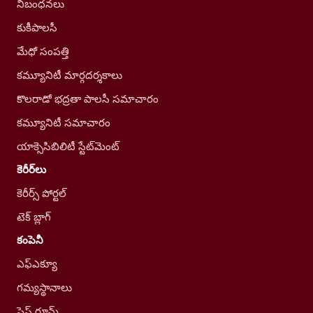
నిబంధనలు
కుకీపాలసీ
మేధో సంపత్తి
కమ్యూనిటీ మార్గదర్శకాలు
కొలరాడో భద్రతా పాలసీ సమాచారం
కమ్యూనిటీ సమాచారం
యాక్సెసిబిలిటీ స్టేట్‌మెంట్
కెరీర్‌లు
కెరీర్స్ పోర్టల్
టెక్ బ్లాగ్
కంపెనీ
ఎఫ్ఎక్యూ
గమ్యస్థానాలు
ప్రెస్ రూమ్