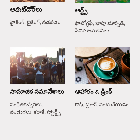
అవుట్‌డోర్‌లు
ఆర్ట్స్
హైకింగ్, బైకింగ్, నడవడం
ఫోటోగ్రఫీ, భాషా మార్పిడి,
సినిమా/మూవీలు
సామాజిక సమావేశాలు
ఆహారం & డ్రింక్
సంగీతకచ్చేరీలు,
కాఫీ, బ్రంచ్, వంట చేయడం
పండుగలు, కరాకే, స్పోర్ట్స్