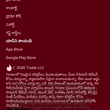
కాంటాక్ట్
ప్రోమో కోడ్
సపోర్ట్
గిఫ్ట్ కార్డ్‌లు
యాప్‌ని పొందండి!
App Store
Google Play Store
© 2026 Tinder LLC
Tinderలో నిజమైన కనెక్షన్‌లు మొదలవుతాయి, మీరు సీరియస్ రిలేషన్
కోసం చూస్తున్నా, క్యాజువల్‌గా ఏదైనా కావాలనుకున్నా, లేదా ఇంకా అర్థం
కాని దాని కోసం చూస్తున్నా సరే. 190 దేశాలలో అందుబాటులో ఉన్న, 55
మీ గోప్యతకు మేం విలువను ఇస్తాం. మా వెబ్‌సైట్ ఆడియెన్స్‌ని
బిలియన్‌లకు పైగా మ్యాచ్‌లు అయిన Tinder ప్రపంచంలోనే అత్యంత
లెక్కించడానికి మరియు మా స్వంత Tinder మార్కెటింగ్ ఆపరేషన్స్‌ని
పాపులర్ డేటింగ్ యాప్. డబుల్ డేట్, సంగీతం మోడ్, పాస్‌పోర్ట్, కెమిస్ట్రీ
ఆఫర్ చేయడానికి మరియు మెరుగుపరచడానికి మేం మరియు మా
వంటి ఫీచర్‌లు, మరియు మరిన్ని అన్ని రకాల కనెక్షన్‌ల కోసం
భాగస్వాములు ట్రాకర్‌లను ఉపయోగిస్తాం.
కుకీలు మరియు మేం
రూపొందించబడ్డాయి. iOS మరియు Android లో ఉచితంగా డౌన్‌లోడ్
ఉపయోగించే ప్రొవైడర్‌లకు సంబంధించి మరింత సమాచారం.
మీ
చేసుకోండి.
సెట్టింగ్‌ల్లో మీరు ఎప్పుడైనా మీ సమ్మతిని విత్‌డ్రా చేసుకోవచ్చు.