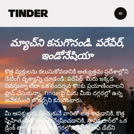
T
i
n
d
e
మ్యాచ్‌ని కనుగొనండి. పరేపేర్,
r
హో
ఇండోనేషియా
మ్
కొత్త వ్యక్తులను కలుసుకోవడానికి అత్యుత్తమ ప్రదేశాల్లోని
డేటింగ్ దృశ్యాన్ని చూడండి: పరేపేర్. మీరు ఇక్కడ
నివస్తున్నా లేదా ఒక సందర్శన కొరకు ప్రయాణించాలని
ప్లాన్ చేసుకున్నా, Tinderపై మీరు మీకు దగ్గరల్లో ఉన్న
అనేకమంది లోకల్స్‌ని కనుగొంటారు.
మీ ఆసక్తులను పంచుకునే వారితో జత కావడానికి, కొత్త
స్నేహితుడితో రాత్రి అన్వేషించడానికి, స్థానిక బార్‌లో ఒక
డ్రింక్ తాగడానికి లేదా దగ్గరల్లోని కేఫ్‌లో కాఫీ డేట్‌ని