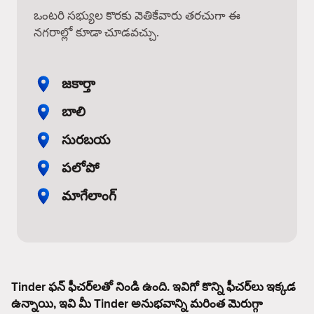
ఒంటరి సభ్యుల కొరకు వెతికేవారు తరచుగా ఈ
నగరాల్లో కూడా చూడవచ్చు.
జకార్తా
బాలి
సురబయ
పలోపో
మాగేలాంగ్
Tinder ఫన్ ఫీచర్‌లతో నిండి ఉంది. ఇవిగో కొన్ని ఫీచర్‌లు ఇక్కడ
ఉన్నాయి, ఇవి మీ Tinder అనుభవాన్ని మరింత మెరుగ్గా