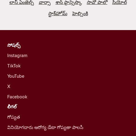
లాస్ ఏంజెల్స్
వార్సా
శాన్ ఫ్రాన్సిస్కొ
సావో పాలో
సియోల్
స్టాక్‌హోమ్
హెల్సింకి
సోషల్స్
Instagram
TikTok
YouTube
X
Facebook
లీగల్
గోప్యత
వినియోగదారు ఆరోగ్య డేటా గోప్యతా పాలసీ