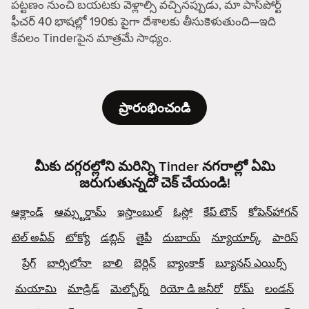
పట్టణం నుంచి బయటకు వెళ్లాల్సి వచ్చినప్పుడు, మా పాస్‌పోర్ట్
ఫీచర్ 40 భాషల్లో 190కు పైగా దేశాలకు తీసుకెళుతుంది—ఇది
కేవలం Tinderపైన మాత్రమే సాధ్యం.
ప్రారంభించండి
మీకు దగ్గరల్లోని మరిన్ని Tinder నగరాల్లో ఏమి
జరుగుతున్నదో చెక్ చేయండి!
ఆక్లాండ్
ఆమ్స్టర్డామ్
ఇస్తాంబుల్
ఓస్లో
కేప్ టౌన్
కోపెన్‌హాగన్
టెల్ అవీవ్
టోక్యో
డబ్లిన్
తైపీ
దుబాయ్
న్యూయార్క్
పారిస్
ప్రేగ్
బార్సిలోనా
బాలి
బెర్లిన్
బ్యాంకాక్
బ్యూనస్ ఎయిర్స్
మయామి
మాడ్రిడ్
మెల్బోర్న్
రియో డి జనీరో
రోమ్
లండన్