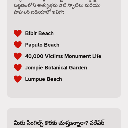
పట్టణంలోని అత్యుత్తమ డేట్ స్పాట్‌లు మరియు
పాపులర్ ఐడియాలో ఇవిగో:
Bibir Beach
Paputo Beach
40,000 Victims Monument Life
Jompie Botanical Garden
Lumpue Beach
మీరు సింగిల్స్ కొరకు చూస్తున్నారా? పరేపేర్