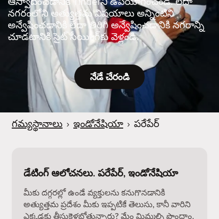
ఆస్వాదించడానికి Tinderని ఉపయోగించండి. లేదా
నగరంలోని అత్యుత్తమ విషయాలు అన్నింటిని
అన్వేషించడానికి లేదా తిరిగి అన్వేషించడానికి నగరాన్ని
చూడటానికి సైట్ సీయింగ్‌కు వెళ్లండి.
నేడే చేరండి
గమ్యస్థానాలు
›
ఇండోనేషియా
›
పరేపేర్
డేటింగ్ ఆలోచనలు. పరేపేర్, ఇండోనేషియా
మీకు దగ్గరల్లో ఉండే వ్యక్తులను కనుగొనడానికి
అత్యుత్తమ ప్రదేశం మీకు ఇప్పటికే తెలుసు, కానీ వారిని
ఎక్కడకు తీసుకెళ్లబోతున్నారు? మేం మిమ్మల్ని పొందాం.