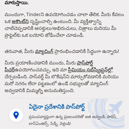
మారుస్తాయి.
ముందుగా, Tinderని ఉపయోగించడం చాలా తేలిక. మీరు కేవలం
ఒక
అకౌంట్‌ని
సృష్టించాల్సి ఉంటుంది. మీ వ్యక్తిత్వాన్ని
చాటిచెప్పడానికి ఆసక్తులు/అభిరుచులు, చిత్రాలు మరియు మీ
ప్రొఫైల్‌కు ఒక బయోని జోడించేలా చూడండి.
తరువాత, మీరు
మ్యాచింగ్
ప్రారంభించడానికి సిద్ధంగా ఉన్నారు!
మీరు ప్రయాణించడానికి ముందు, మీరు
పాస్‌పోర్ట్
ఫీచర్
ఉపయోగించవచ్చు, ఇది మా
ప్రీమియం సబ్‌స్క్రిప్షన్‌ల్లో
చేర్చబడింది. పాస్‌వర్డ్ మీ లొకేషన్‌ని మార్చుకోవడానికి మరియు
మరో నగరం లేదా పట్టణంలో ఉండే సభ్యులతో మ్యాచింగ్
అవ్వడానికి మిమ్మల్ని అనుమతిస్తుంది.
ఏదైనా ప్రదేశానికి పాస్‌పోర్ట్
ప్రపంచవ్యాప్తంగా ఉన్న ప్రజలందరితో జత అవ్వండి. పారిస్,
లాస్‌ఏంజిల్స్, సిడ్నీ, వెళ్లండి!