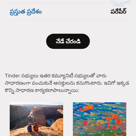
ప్రస్తుత ప్రదేశం
పరేపేర్
నేడే చేరండి
Tinder సభ్యులు ఇతర కమ్యూనిటీ సభ్యులతో వారు
సాధారణంగా పంచుకునే ఆసక్తులను కనుగొంటారు. ఇవిగో ఇక్కడ
కొన్ని సాధారణ కార్యకలాపాలున్నాయి: