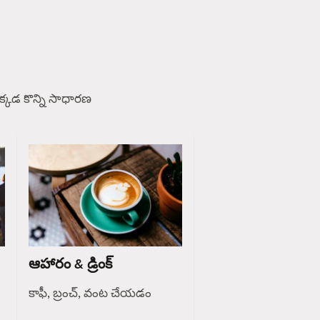
్కడ కొన్ని సాధారణ
ఆహారం & డ్రింక్
కాఫీ, బ్రంచ్, వంట చేయడం