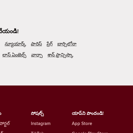
 చేయండి!
న్యూయార్క్
పారిస్
ప్రేగ్
బార్సిలోనా
లాస్ ఏంజెల్స్
వార్సా
శాన్ ఫ్రాన్సిస్కొ
ు
సోషల్స్
యాప్‌ని పొందండి!
 పోర్టల్
Instagram
App Store