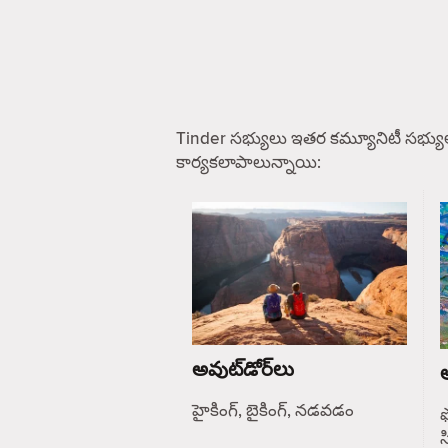
Tinder సభ్యులు ఇతర కమ్యూనిటీ సభ్యు
కార్యకలాపాలున్నాయి:
అవుట్‌డోర్‌లు
ఆ
హైకింగ్, బైకింగ్, నడవడం
ఫ