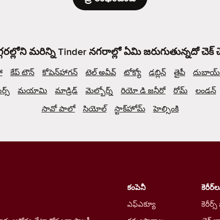
్గరల్లోని మరిన్ని Tinder నగరాల్లో ఏమి జరుగుతున్నదో చెక్
ో
కేప్ టౌన్
కోపెన్‌హాగన్
టెల్ అవీవ్
టోక్యో
డబ్లిన్
తైపీ
దుబాయ్
్స్
మయామి
మాడ్రిడ్
మెల్బోర్న్
రియో డి జనీరో
రోమ్
లండన్
సావో పాలో
సియోల్
స్టాక్‌హోమ్
హెల్సింకి
కంపెనీ
కెరీర్‌ల
ఎఫ్ఎక్యూ
కెరీర్స్