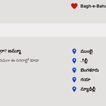
Bagh-e-Bah
నారా? జమ్మూ
ముంబై
.ిల్లీ
తరచుగా ఈ నగరాల్లో కూడా
బెంగళూరు
గయా
న్యూఢిల్లీ