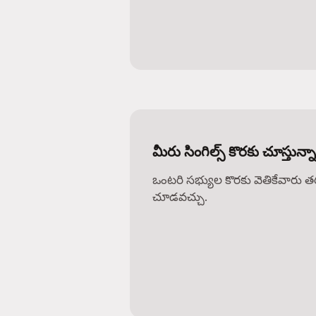
మీరు సింగిల్స్ కొరకు చూస్తున్
ఒంటరి సభ్యుల కొరకు వెతికేవారు 
చూడవచ్చు.