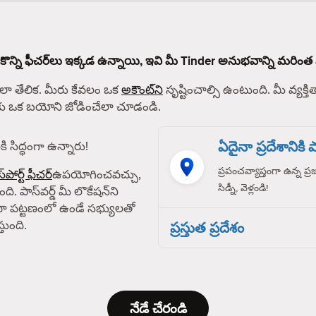
 కొన్ని ఫీచర్‌లు ఇక్కడ ఉన్నాయి, ఇవి మీ Tinder అనుభవాన్ని మరింత 
 తేలిక. మీరు కేవలం ఒక
అకౌంట్‌ని
సృష్టించాల్సి ఉంటుంది. మీ వ్యక్తిత
్‌కు ఒక బయోని జోడించేలా చూడండి.
ఏదైనా ప్రదేశానికి పా
ి సిద్ధంగా ఉన్నారు!
ప్రపంచవ్యాప్తంగా ఉన్న ప్
్‌పోర్ట్ ఫీచర్
ఉపయోగించవచ్చు,
సిడ్నీ, వెళ్లండి!
ది. పాస్‌వర్డ్ మీ లొకేషన్‌ని
ా పట్టణంలో ఉండే సభ్యులతో
తుంది.
ప్రస్తుత ప్రదేశం
నేడే చేరండి