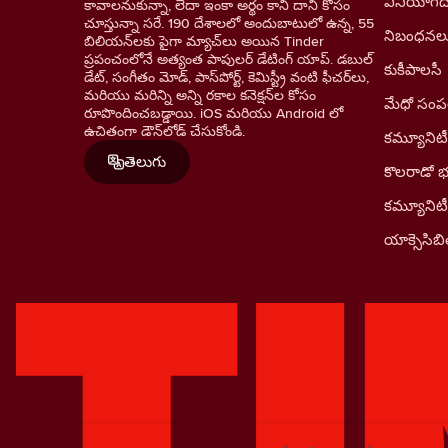
వినియోగదా
కావాలనుకున్నా, లేదా ఇంకా అర్థం కాని దాని కోసం
చూస్తున్నా సరే. 190 దేశాలలో అందుబాటులో ఉన్న, 55
నిబంధనల
బిలియన్‌లకు పైగా మ్యాచ్‌లు అయిన Tinder
ప్రపంచంలోనే అత్యంత పాపులర్ డేటింగ్ యాప్. డబుల్
కుకీపాలసీ
డేట్, సంగీతం మోడ్, పాస్‌పోర్ట్, కెమిస్ట్రీ వంటి ఫీచర్‌లు,
మరియు మరిన్ని అన్ని రకాల కనెక్షన్‌ల కోసం
మేధో సంపత్
రూపొందించబడ్డాయి. iOS మరియు Android లో
ఉచితంగా డౌన్‌లోడ్ చేసుకోండి.
కమ్యూనిటీ
తెలుగు
కొలరాడో 
కమ్యూనిట
యాక్సెసిబిల