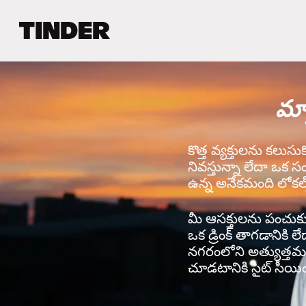
T
i
n
d
e
మ్య
r
హో
మ్
కొత్త వ్యక్తులను కలుస
నివస్తున్నా లేదా ఒక స
ఉన్న అనేకమంది లోకల్స
మీ ఆసక్తులను పంచుకునే 
ఒక డ్రింక్ తాగడానికి ల
నగరంలోని అత్యుత్తమ వ
చూడటానికి సైట్ సీయింగ్