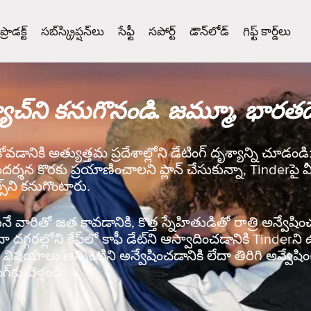
ప్రొడక్ట్
సబ్‌స్క్రిప్షన్‌లు
సేఫ్టీ
సపోర్ట్
డౌన్‌లోడ్
గిఫ్ట్ కార్డ్‌లు
ాచ్‌ని కనుగొనండి. జమ్మూ, భారత
ుకోవడానికి అత్యుత్తమ ప్రదేశాల్లోని డేటింగ్ దృశ్యాన్ని చూడ
ందర్శన కొరకు ప్రయాణించాలని ప్లాన్ చేసుకున్నా, Tinderపై మీ
్‌ని కనుగొంటారు.
వారితో జత కావడానికి, కొత్త స్నేహితుడితో రాత్రి అన్వేషించడ
ేదా దగ్గరల్లోని కేఫ్‌లో కాఫీ డేట్‌ని ఆస్వాదించడానికి Tinde
ిషయాలు అన్నింటిని అన్వేషించడానికి లేదా తిరిగి అన్వేషిం
‌కు వెళ్లండి.