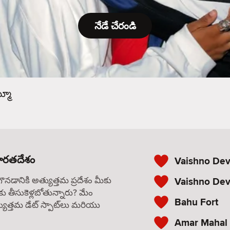
నేడే చేరండి
్మూ
భారతదేశం
Vaishno Dev
గొనడానికి అత్యుత్తమ ప్రదేశం మీకు
Vaishno Dev
కు తీసుకెళ్లబోతున్నారు? మేం
Bahu Fort
యుత్తమ డేట్ స్పాట్‌లు మరియు
Amar Mahal