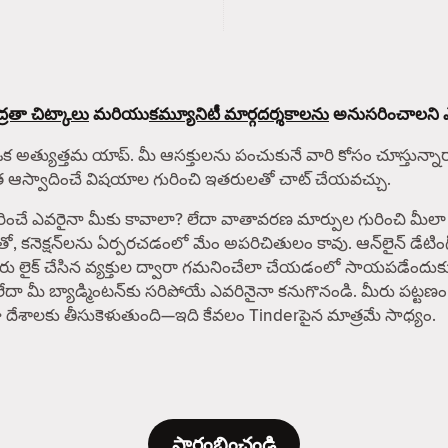
్రతా చిట్కాలు
మరియు
కమ్యూనిటీ మార్గదర్శకాలను
అనుసరించాలని ఎల్ల
ఒక అత్యుత్తమ యాప్. మీ ఆసక్తులను పంచుకునే వారి కోసం చూస్తున్నారా? 
ంత ఆస్వాదించే విషయాల గురించి ఇతరులతో చాట్ చేయవచ్చు.
రైనా మీకు కావాలా? లేదా వాతావరణ మార్పుల గురించి మీలా శ్రద్ధ 
తో, కనెక్షన్‌లను ఏర్పరచడంలో మేం అపరిచితులం కావు. ఆన్‌లైన్ డేట
 మీరు లైక్ చేసిన వ్యక్తుల ద్వారా గమనించేలా చేయడంలో సాయపడేందుక
లేదా మీ బ్యాడ్మింటన్‌కు సరిపోయే ఎవరినైనా కనుగొనండి. మీరు పట్టణం
పైగా దేశాలకు తీసుకెళుతుంది—ఇది కేవలం Tinderపైన మాత్రమే సాధ్యం.
ప్రారంభించండి