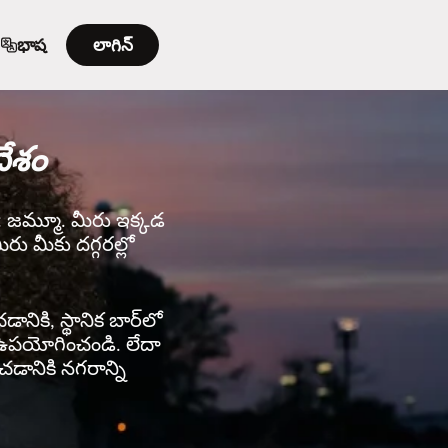
భాష
లాగిన్
దేశం
ండి: జమ్మూ. మీరు ఇక్కడ
రు మీకు దగ్గరల్లో
ానికి, స్థానిక బార్‌లో
rని ఉపయోగించండి. లేదా
చడానికి నగరాన్ని