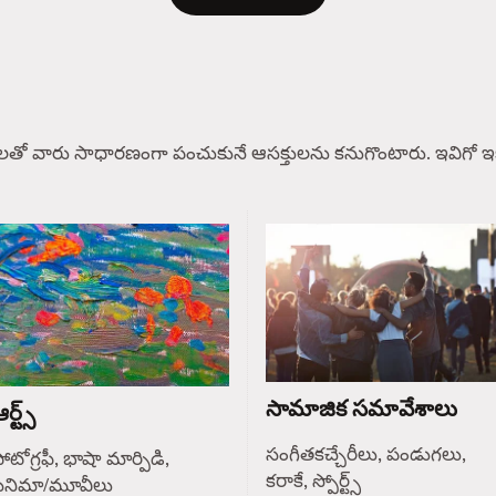
లతో వారు సాధారణంగా పంచుకునే ఆసక్తులను కనుగొంటారు. ఇవిగో ఇక
సామాజిక సమావేశాలు
ర్ట్స్
సంగీతకచ్చేరీలు, పండుగలు,
ోటోగ్రఫీ, భాషా మార్పిడి,
కరాకే, స్పోర్ట్స్
సినిమా/మూవీలు