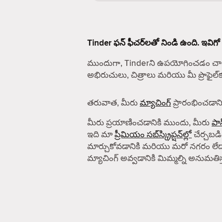
Tinder ఫన్ ఫీచర్‌లతో నిండి ఉంది. ఇవిగో
ముందుగా, Tinderని ఉపయోగించడం చాలా
అభిరుచులు, చిత్రాలు మరియు మీ ప్రొఫైల
తరువాత, మీరు
మ్యాచింగ్
ప్రారంభించడానిక
మీరు ప్రయాణించడానికి ముందు, మీరు
పాస
ఇది మా
ప్రీమియం సబ్‌స్క్రిప్షన్‌ల్లో
చేర్చబడిం
మార్చుకోవడానికి మరియు మరో నగరం లేద
మ్యాచింగ్ అవ్వడానికి మిమ్మల్ని అనుమతిస్