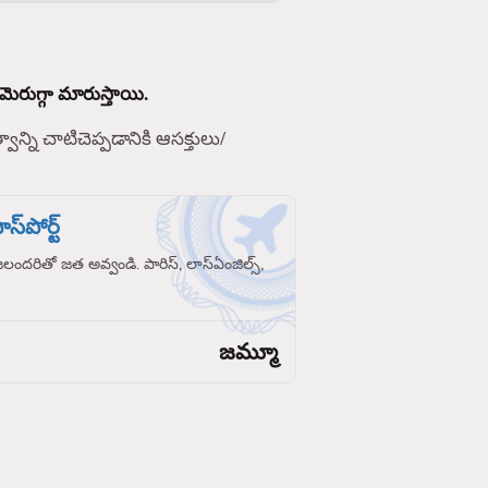
మెరుగ్గా మారుస్తాయి.
్వాన్ని చాటిచెప్పడానికి ఆసక్తులు/
స్‌పోర్ట్
రజలందరితో జత అవ్వండి. పారిస్, లాస్‌ఏంజిల్స్,
జమ్మూ