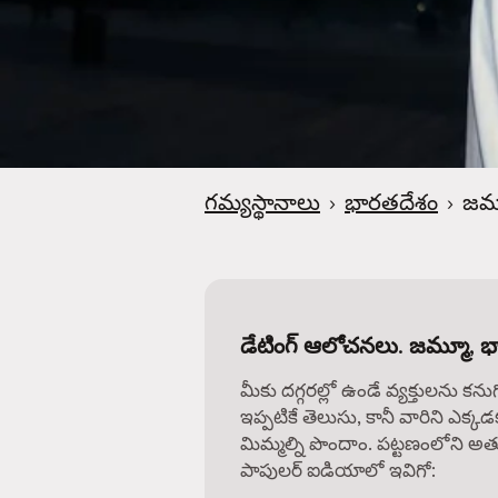
గమ్యస్థానాలు
›
భారతదేశం
›
జమ
డేటింగ్ ఆలోచనలు. జమ్మూ, 
మీకు దగ్గరల్లో ఉండే వ్యక్తులను కను
ఇప్పటికే తెలుసు, కానీ వారిని ఎక్కడ
మిమ్మల్ని పొందాం. పట్టణంలోని అత్
పాపులర్ ఐడియాలో ఇవిగో: