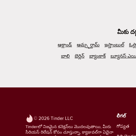
మీకు దగ
ఆక్లాండ్
ఆమ్స్టర్డామ్
ఇస్తాంబుల్
ఓస్ల
బాలి
బెర్లిన్
బ్యాంకాక్
బ్యూనస్ ఎయిర
లీగల్
© 2026 Tinder LLC
గోప్యత
Tinderలో నిజమైన కనెక్షన్‌లు మొదలవుతాయి, మీరు
సీరియస్ రిలేషన్ కోసం చూస్తున్నా, క్యాజువల్‌గా ఏదైనా