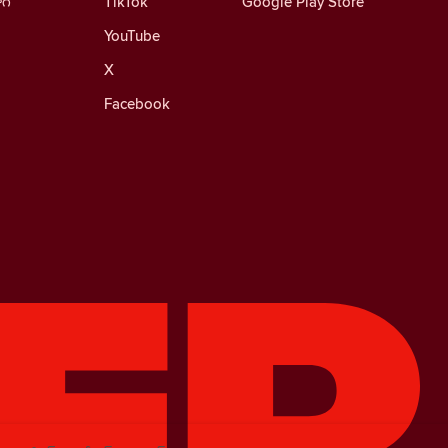
ాగ్
TikTok
Google Play Store
YouTube
X
Facebook