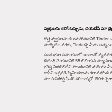
వ్యక్తులను కలిసేటప్పుడు, దయచేసి మా
భద
కొత్త వ్యక్తులను కలుసుకోవడానికి Tinder 
మార్కెట్‌ల వరకు, Tinderపై మీరు అత్య
పండుగుల సమయంలో జనాలతో వ్యవహరించే ఎవ
డేటింగ్ చేయడానికి 55 బిలియన్ మ్యాచ్‌ల
గరిష్ట విజిబిలిటీని పొందడానికి మరియు
కాఫీని ఇష్టపడే స్నేహితులను కలుసుకోండి 
మా పాస్‌పోర్ట్ ఫీచర్ 40 భాషల్లో 190కు 