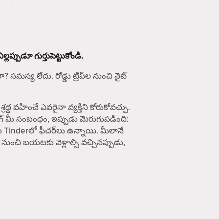
ప్పుడూ గుర్తుపెట్టుకోండి.
సమస్య లేదు. రోడ్డు ట్రిప్‌ల నుంచి నైట్
వహించే ఎవరైనా వ్యక్తిని కోరుకోవచ్చు.
ింగ్ మీ సంబంధం, ఇప్పుడు మెరుగుపడింది:
ు Tinderలో ఫీచర్‌లు ఉన్నాయి. మీలానే
 నుంచి బయటకు వెళ్లాల్సి వచ్చినప్పుడు,