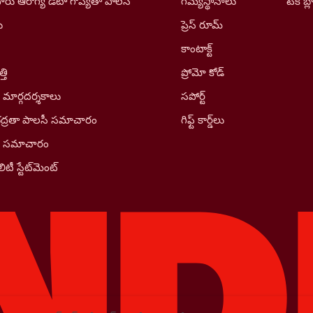
రు ఆరోగ్య డేటా గోప్యతా పాలసీ
గమ్యస్థానాలు
టెక్ బ్ల
ు
ప్రెస్ రూమ్
కాంటాక్ట్
తి
ప్రోమో కోడ్
 మార్గదర్శకాలు
సపోర్ట్
భద్రతా పాలసీ సమాచారం
గిఫ్ట్ కార్డ్‌లు
ీ సమాచారం
ిటీ స్టేట్‌మెంట్