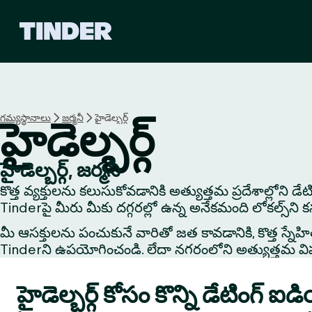
T
i
n
d
e
r
హో
గమ్యస్థానాలు
జర్మనీ
హైడెల్బర్గ్
హైడెల్బర్గ్
మ్
హైడెల్బర్గ్, జర్మనీ
కొత్త వ్యక్తులను కలుసుకోవడానికి అత్యుత్తమ ప్రదేశాల్లోని డే
Tinderపై మీరు మీకు దగ్గరల్లో ఉన్న అనేకమంది లోకల్స్‌ని 
మీ ఆసక్తులను పంచుకునే వారితో జత కావడానికి, కొత్త స్నేహితుడి
Tinderని ఉపయోగించండి. లేదా నగరంలోని అత్యుత్తమ విషయాలు
హైడెల్బర్గ్ కోసం కొన్ని డేటింగ్ ఐ