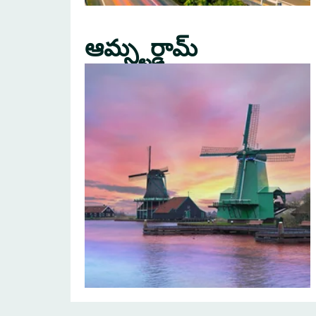
ఆమ్స్టర్డామ్