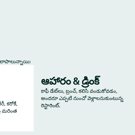
కలాపాలున్నాయి:
ఆహారం & డ్రింక్
కాఫీ డేట్‌లు, బ్రంచ్, కలిసి వండుకోవడం,
అందరూ ఎప్పటి నుంచో వెళ్లాలనుకుంటున్న
ీ, కరోకే,
రెస్టారెంట్.
్తే మరింత