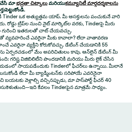
యచేసి మా
భద్రతా చిట్కాలు
మరియు
కమ్యూనిటీ మార్గదర్శకాలను
ుపెట్టుకోండి.
నికి Tinder ఒక అత్యుత్తమ యాప్. మీ ఆసక్తులను పంచుకునే వారి
. రోడ్డు ట్రిప్‌ల నుంచి నైట్ మార్కెట్‌ల వరకు, Tinderపై మీరు
 గురించి ఇతరులతో చాట్ చేయవచ్చు.
వ్యవహరించే ఎవరైనా మీకు కావాలా? లేదా వాతావరణ
ించే ఎవరైనా వ్యక్తిని కోరుకోవచ్చు. డేటింగ్ చేయడానికి 55
‌లను ఏర్పరచడంలో మేం అపరిచితులం కావు. ఆన్‌లైన్ డేటింగ్ మీ
ి: గరిష్ట విజిబిలిటీని పొందడానికి మరియు మీరు లైక్ చేసిన
 చేయడంలో సాయపడేందుకు Tinderలో ఫీచర్‌లు ఉన్నాయి. మీలానే
లుసుకోండి లేదా మీ బ్యాడ్మింటన్‌కు సరిపోయే ఎవరినైనా
 బయటకు వెళ్లాల్సి వచ్చినప్పుడు, మా పాస్‌పోర్ట్ ఫీచర్ 40
తీసుకెళుతుంది—ఇది కేవలం Tinderపైన మాత్రమే సాధ్యం.