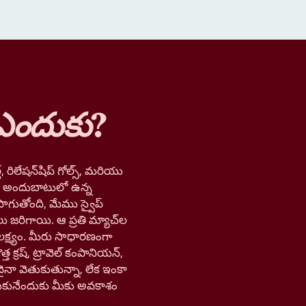
ఎందుకు
?
, రిలేషన్‌షిప్ గోల్స్, మరియు
లో అందుబాటులో ఉన్న
ాగుతోంది, మేము స్వైప్
లు జరిగాయి. ఆ ప్రతి మ్యాచ్‌ల
లక్ష్యం. మీరు సాధారణంగా
త క్రష్, ట్రావెల్ కంపానియన్,
నా వెతుకుతున్నా, లేక ఇంకా
ుకునేందుకు మీకు అవకాశం