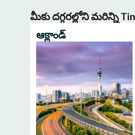
మీకు దగ్గరల్లోని మరిన్ని 
ఆక్లాండ్