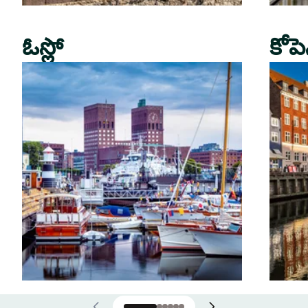
ఓస్లో
కోపె