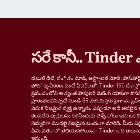
సరే కానీ.. Tinder
డబుల్ డేట్, సంగీతం మోడ్, ఆస్ట్రాలజీ మోడ్, పాస్‌పోర్ట్
ఫోటో ధృవీకరణ వంటి ఫీచర్‌లతో, Tinder 190 దేశాల్
ప్రపంచంలోని అత్యంత పాపులర్ డేటింగ్ యాప్‌గా కొనస
ప్రారంభించినప్పటి నుండి 55 బిలియన్లకు పైగా మ్యాచ్‌
వెనుక నిజమైన వ్యక్తి ఉన్నారు. ఎప్పుడూ అదే అసలైన 
కలవలేని వ్యక్తులను కలిసేందుకు వెళ్ళే చోటు ఇది: ఒక కొత్
నెమ్మదిగా మొదలై నిజమైన బంధంగా మారేది. మీరు ఏదై
ఏమి వెతకాలో తెలియకపోయినా, Tinder అది తెలుస
ఇస్తుంది.