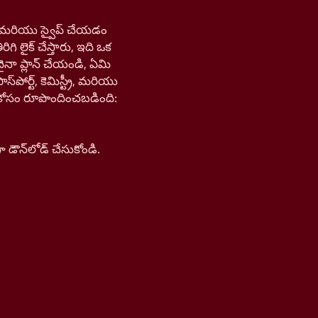
డి, మరియు స్వైప్ చేయడం
ిగి లైక్ చేస్తారు, ఇది ఒక
ైనా ప్లాన్ చేయండి, ఏమి
ోర్ట్, కెమిస్ట్రీ, మరియు
న్ కోసం రూపొందించబడింది:
ౌన్‌లోడ్ చేసుకోండి.