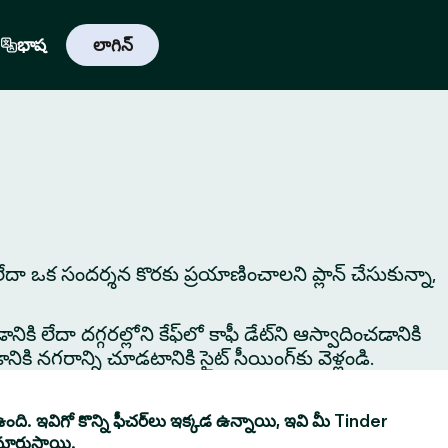
భాష
లాగిన్
నా లేదా ఒక సందర్శన కొరకు ప్రయాణించాలని ప్లాన్ చేసుకున్నా,
ికి లేదా దగ్గరల్లోని కేఫ్‌లో కాఫీ డేట్‌ని ఆస్వాదించడానికి
ి నగరాన్ని చూడటానికి సైట్ సీయింగ్‌కు వెళ్లండి.
ంది. ఇవిగో కొన్ని ఫీచర్‌లు ఇక్కడ ఉన్నాయి, ఇవి మీ Tinder
మారుస్తాయి.