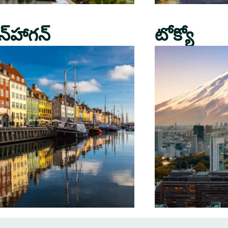
న్‌హాగన్
టోక్యో