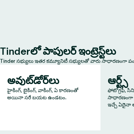
Tinderలో పాపులర్ ఇంట్రెస్ట్‌లు
Tinder సభ్యులు ఇతర కమ్యూనిటీ సభ్యులతో వారు సాధారణంగా పంచు
అవుట్‌డోర్‌లు
ఆర్ట్స్
హైకింగ్, బైకింగ్, వాకింగ్, ఏ కారణంతో
ఫోటోగ్రఫీ, సి
అయినా సరే బయట ఉండటం.
సాధారణంగా 
ఇచ్చే ఏదైనా