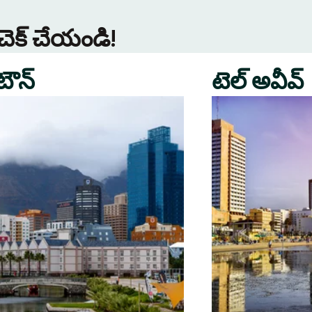
 చెక్ చేయండి!
 టౌన్
టెల్ అవీవ్