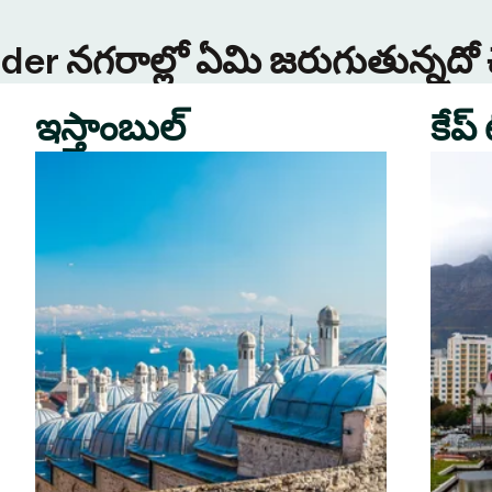
Tinder నగరాల్లో ఏమి జరుగుతున్నదో
ఇస్తాంబుల్
కేప్