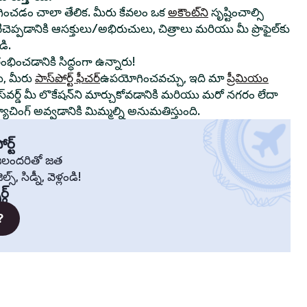
ంచడం చాలా తేలిక. మీరు కేవలం ఒక
అకౌంట్‌ని
సృష్టించాల్సి
ాటిచెప్పడానికి ఆసక్తులు/అభిరుచులు, చిత్రాలు మరియు మీ ప్రొఫైల్‌కు
ి.
రంభించడానికి సిద్ధంగా ఉన్నారు!
ు, మీరు
పాస్‌పోర్ట్ ఫీచర్
ఉపయోగించవచ్చు, ఇది మా
ప్రీమియం
స్‌వర్డ్ మీ లొకేషన్‌ని మార్చుకోవడానికి మరియు మరో నగరం లేదా
చింగ్ అవ్వడానికి మిమ్మల్ని అనుమతిస్తుంది.
ర్ట్
్రజలందరితో జత
స్, సిడ్నీ, వెళ్లండి!
్గ్
?