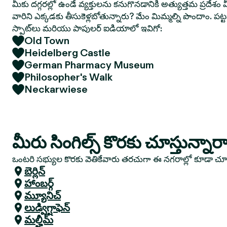
మీకు దగ్గరల్లో ఉండే వ్యక్తులను కనుగొనడానికి అత్యుత్తమ ప్రదేశం మ
వారిని ఎక్కడకు తీసుకెళ్లబోతున్నారు? మేం మిమ్మల్ని పొందాం. పట
స్పాట్‌లు మరియు పాపులర్ ఐడియాలో ఇవిగో:
Old Town
Heidelberg Castle
German Pharmacy Museum
Philosopher's Walk
Neckarwiese
మీరు సింగిల్స్ కొరకు చూస్తున్నారా?
ఒంటరి సభ్యుల కొరకు వెతికేవారు తరచుగా ఈ నగరాల్లో కూడా చ
బెర్లిన్
హాంబర్గ్
మ్యూనిచ్
లుడ్విగ్షాఫెన్
మల్హీమ్