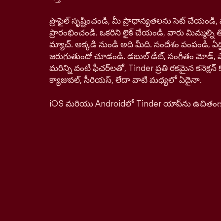
ప్రొఫైల్ సృష్టించండి, మీ ప్రాధాన్యతలను సెట్ చేయం
ప్రారంభించండి. ఒకరిని లైక్ చేయండి, వారు మిమ్మల్ని తిర
మ్యాచ్. అక్కడి నుండి అది మీది. సందేశం పంపండి, ఏద
జరుగుతుందో చూడండి. డబుల్ డేట్, సంగీతం మోడ్, పాస్‌ప
మరిన్ని వంటి ఫీచర్‌లతో, Tinder ప్రతి రకమైన కనెక్ష
క్యాజువల్, సీరియస్, లేదా వాటి మధ్యలో ఏదైనా.
iOS మరియు Androidలో Tinder యాప్‌ను ఉచితంగా డ