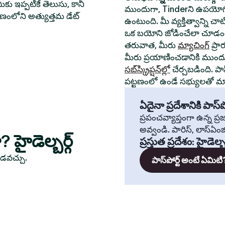
ీకు ఇప్పటికే తెలుసు, కానీ
ముందుగా, Tinderని ఉపయోగి
్టణంలోని అత్యుత్తమ డేట్
ఉంటుంది. మీ వ్యక్తిత్వాన్ని చ
ఒక బయోని జోడించేలా చూడండ
తరువాత, మీరు
మ్యాచింగ్
ప్రా
మీరు ప్రయాణించడానికి ముంద
సబ్‌స్క్రిప్షన్‌ల్లో
చేర్చబడింది. పా
పట్టణంలో ఉండే సభ్యులతో మ్యా
ఏదైనా ప్రదేశానికి పాస్‌పో
ప్రపంచవ్యాప్తంగా ఉన్న ప
అవ్వండి. పారిస్, లాస్‌ఏంజిల్
 హైడెల్బర్గ్
ప్రస్తుత ప్రదేశం
:
హైడెల్బర
ూడవచ్చు.
పాస్‌పోర్ట్ అంటే ఏమిటి