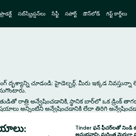
ప్రొడక్ట్
సబ్‌స్క్రిప్షన్‌లు
సేఫ్టీ
సపోర్ట్
డౌన్‌లోడ్
గిఫ్ట్ కార్డ్‌లు
టింగ్ దృశ్యాన్ని చూడండి: హైడెల్బర్గ్. మీరు ఇక్కడ నివస్తున్
కనుగొంటారు.
తో రాత్రి అన్వేషించడానికి, స్థానిక బార్‌లో ఒక డ్రింక్ తాగడాన
 అన్నింటిని అన్వేషించడానికి లేదా తిరిగి అన్వేషించడానిక
డియాలు:
Tinder ఫన్ ఫీచర్‌లతో నిండి ఉ
అనుభవాన్ని మరింత మెరుగ్గా 