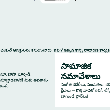
కునే ఆసక్తులను కనుగొంటారు. ఇవిగో ఇక్కడ కొన్ని సాధారణ కార్య
సామాజిక
సమావేశాలు
నిమా, భాషా మార్పిడి,
మాట్లాడటానికి మీకు అవకాశం
సంగీత కచేరీలు, పండుగలు, కచేర
 అంశం.
క్రీడలు — కొత్త వారితో కలిసి చేస
బాగుండే ప్లాన్‌లు!