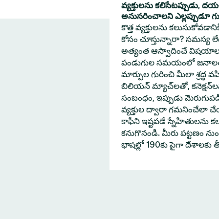
వ్యక్తులను కలిసేటప్పుడు, ద
అనుసరించాలని ఎల్లప్పుడూ గుర్త
కొత్త వ్యక్తులను కలుసుకోవడా
కోసం చూస్తున్నారా? సమస్య లేదు
అత్యంత ఆస్వాదించే విషయాల
పండుగుల సమయంలో జనాలతో 
మార్పుల గురించి మీలా శ్రద్ధ వహ
బిలియన్ మ్యాచ్‌లతో, కనెక్షన్
సంబంధం, ఇప్పుడు మెరుగుపడింద
వ్యక్తుల ద్వారా గమనించేలా
కాఫీని ఇష్టపడే స్నేహితులను క
కనుగొనండి. మీరు పట్టణం నుంచి
భాషల్లో 190కు పైగా దేశాలకు 